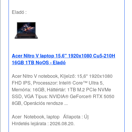
Eladó :
Acer Nitro V laptop 15,6" 1920x1080 Cu5-210H
16GB 1TB NoOS - Eladó
Acer Nitro V notebook, Kijelző: 15,6" 1920x1080
FHD IPS, Processzor: Intel® Core™ Ultra 5,
Memória: 16GB, Háttértár: 1TB M.2 PCIe NVMe
SSD, VGA Típus: NVIDIA® GeForce® RTX 5050
8GB, Operációs rendsze ...
Acer
Notebook, laptop
Állapota :
Új
Hirdetés lejárata :
2026.08.20.