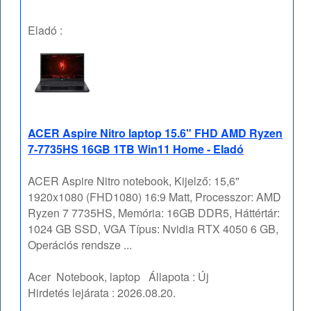
Eladó :
ACER Aspire Nitro laptop 15.6" FHD AMD Ryzen
7-7735HS 16GB 1TB Win11 Home - Eladó
ACER Aspire Nitro notebook, Kijelző: 15,6"
1920x1080 (FHD1080) 16:9 Matt, Processzor: AMD
Ryzen 7 7735HS, Memória: 16GB DDR5, Háttértár:
1024 GB SSD, VGA Típus: Nvidia RTX 4050 6 GB,
Operációs rendsze ...
Acer
Notebook, laptop
Állapota :
Új
Hirdetés lejárata :
2026.08.20.