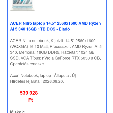
ACER Nitro laptop 14.5" 2560x1600 AMD Ryzen
AI 5 340 16GB 1TB DOS - Eladó
ACER Nitro notebook, Kijelző: 14,5" 2560x1600
(WQXGA) 16:10 Matt, Processzor: AMD Ryzen AI 5
340, Memória: 16GB DDR5, Háttértár: 1024 GB
SSD, VGA Típus: nVidia GeForce RTX 5050 8 GB,
Operációs rendsze ...
Acer
Notebook, laptop
Állapota :
Új
Hirdetés lejárata :
2026.08.20.
539 928
Ft
Miskolc