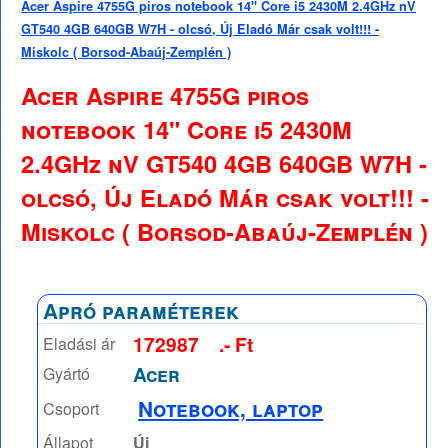
Acer Aspire 4755G piros notebook 14" Core i5 2430M 2.4GHz nV
GT540 4GB 640GB W7H - olcsó, Új Eladó Már csak volt!!! -
Miskolc ( Borsod-Abaúj-Zemplén )
Acer Aspire 4755G piros
notebook 14" Core i5 2430M
2.4GHz nV GT540 4GB 640GB W7H -
olcsó, Új Eladó Már csak volt!!! -
Miskolc ( Borsod-Abaúj-Zemplén )
Apró paraméterek
172987
.- Ft
Eladási ár
Acer
Gyártó
Notebook, laptop
Csoport
Állapot
Új