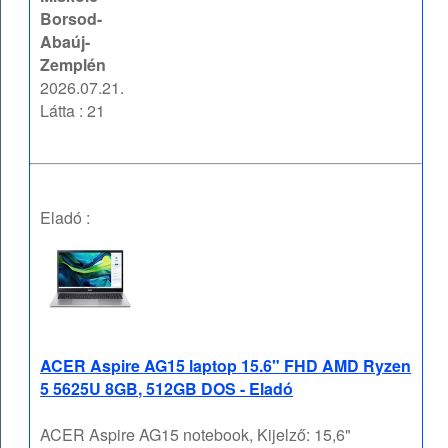
Borsod-
Abaúj-
Zemplén
2026.07.21.
Látta : 21
Eladó :
ACER Aspire AG15 laptop 15.6" FHD AMD Ryzen
5 5625U 8GB, 512GB DOS - Eladó
ACER Aspire AG15 notebook, Kijelző: 15,6"