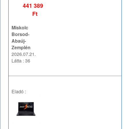
441 389
Ft
Miskolc
Borsod-
Abaúj-
Zemplén
2026.07.21.
Látta : 36
Eladó :