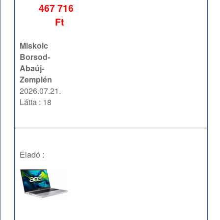
467 716
Ft
Miskolc
Borsod-
Abaúj-
Zemplén
2026.07.21.
Látta : 18
Eladó :