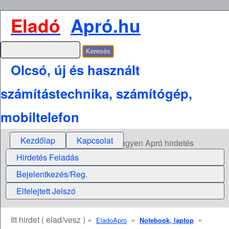
Eladó
Apró.hu
Olcsó, új és használt
számítástechnika, számítógép,
mobiltelefon
Kezdőlap
Kapcsolat
Ingyen Apró hirdetés
Hirdetés Feladás
Bejelentkezés/Reg.
Elfelejtett Jelszó
Itt hirdet ( elad/vesz ) »
»
»
EladoApro
Notebook, laptop