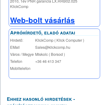
2010, 1év PNR garancia LX.RRB02.025
KlickComp
Web-bolt vásárlás
Apróhírdető, eladó adatai
Hirdető:
KlickComp ( Klick Computer )
EMail
Sales@klickcomp.hu
Város / Megye
Miskolc ( Borsod )
Telefon
+36 46 413 347
Mobiltelefon
Ehhez hasonló hirdetések -