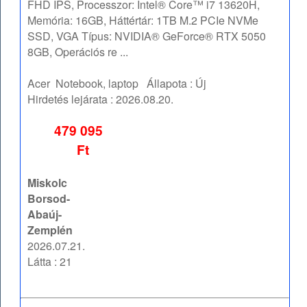
FHD IPS, Processzor: Intel® Core™ i7 13620H,
Memória: 16GB, Háttértár: 1TB M.2 PCIe NVMe
SSD, VGA Típus: NVIDIA® GeForce® RTX 5050
8GB, Operációs re ...
Acer
Notebook, laptop
Állapota :
Új
Hirdetés lejárata :
2026.08.20.
479 095
Ft
Miskolc
Borsod-
Abaúj-
Zemplén
2026.07.21.
Látta : 21