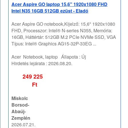
Acer Aspire GO laptop 15,6" 1920x1080 FHD
Intel N35 16GB 512GB ezüst - Eladó
Acer Aspire GO notebook,Kijelző: 15,6" 1920x1080
FHD, Processzor: Intel® N-series N355, Memória:
16GB, Háttértár: 512GB M.2 PCIe NVMe SSD, VGA
Típus: Intel® Graphics AG15-32P-33EG ...
Acer
Notebook, laptop
Állapota :
Új
Hirdetés lejárata :
2026.08.20.
249 225
Ft
Miskolc
Borsod-
Abaúj-
Zemplén
2026.07.21.