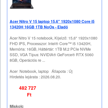
Acer Nitro V 15 laptop 15,6" 1920x1080 Core i5
13420H 16GB 1TB NoOs - Eladó
Acer Nitro V 15 notebook, Kijelző: 15,6" 1920x1080
FHD IPS, Processzor: Intel® Core™ i5 13420H,
Memória: 16GB, Háttértár: 1TB M.2 PCIe NVMe
SSD, VGA Típus: NVIDIA® GeForce® RTX 5060
8GB, Operációs re ...
Acer
Notebook, laptop
Állapota :
Új
Hirdetés lejárata :
2026.08.20.
482 727
Ft
Miskolc