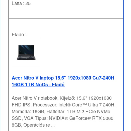
Látta : 25
Eladó :
Acer Nitro V laptop 15,6" 1920x1080 Cu7-240H
16GB 1TB NoOs - Eladó
Acer Nitro V notebook, Kijelző: 15,6" 1920x1080
FHD IPS, Processzor: Intel® Core™ Ultra 7 240H,
Memória: 16GB, Háttértár: 1TB M.2 PCIe NVMe
SSD, VGA Típus: NVIDIA® GeForce® RTX 5060
8GB, Operációs re ...