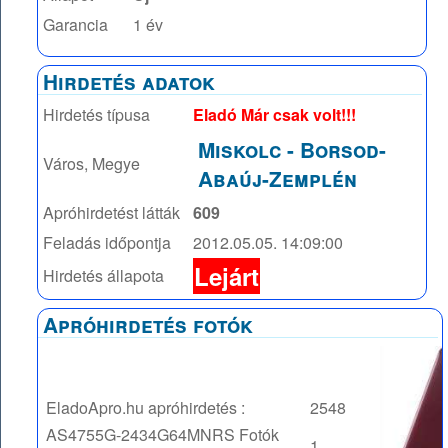
Garancia
1 év
Hirdetés adatok
Hirdetés típusa
Eladó Már csak volt!!!
Miskolc
-
Borsod-
Város, Megye
Abaúj-Zemplén
Apróhirdetést látták
609
Feladás időpontja
2012.05.05. 14:09:00
Lejárt
Hirdetés állapota
Apróhirdetés fotók
EladoApro.hu apróhirdetés :
2548
AS4755G-2434G64MNRS
Fotók
1