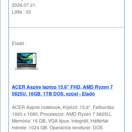
2026.07.21.
Látta : 32
Eladó :
ACER Aspire laptop 15.6" FHD, AMD Ryzen 7
5825U, 16GB, 1TB DOS, ezüst - Eladó
ACER Aspire notebook, Kijelző: 15,6", Felbontás:
1920 x 1080, Processzor: AMD Ryzen 7 5825U,
Memória: 16 GB, VGA típus: Integrált, Háttértár
mérete: 1024 GB, Operációs rendszer: DOS