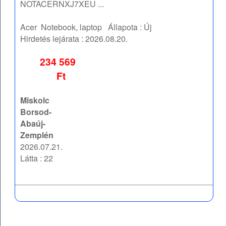
NOTACERNXJ7XEU ...
Acer
Notebook, laptop
Állapota :
Új
Hirdetés lejárata :
2026.08.20.
234 569
Ft
Miskolc
Borsod-
Abaúj-
Zemplén
2026.07.21.
Látta : 22