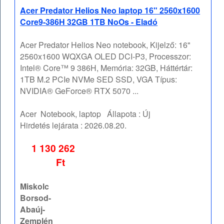
Acer Predator Helios Neo laptop 16" 2560x1600
Core9-386H 32GB 1TB NoOs - Eladó
Acer Predator Helios Neo notebook, Kijelző: 16"
2560x1600 WQXGA OLED DCI-P3, Processzor:
Intel® Core™ 9 386H, Memória: 32GB, Háttértár:
1TB M.2 PCIe NVMe SED SSD, VGA Típus:
NVIDIA® GeForce® RTX 5070 ...
Acer
Notebook, laptop
Állapota :
Új
Hirdetés lejárata :
2026.08.20.
1 130 262
Ft
Miskolc
Borsod-
Abaúj-
Zemplén