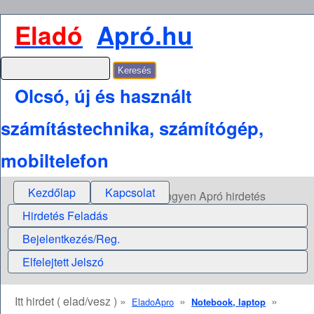
Eladó
Apró.hu
Olcsó, új és használt
számítástechnika, számítógép,
mobiltelefon
Kezdőlap
Kapcsolat
Ingyen Apró hirdetés
Hirdetés Feladás
Bejelentkezés/Reg.
Elfelejtett Jelszó
Itt hirdet ( elad/vesz ) »
»
»
EladoApro
Notebook, laptop