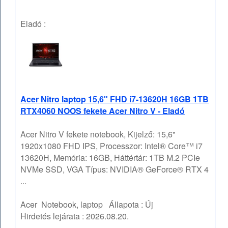
Eladó :
Acer Nitro laptop 15,6" FHD i7-13620H 16GB 1TB
RTX4060 NOOS fekete Acer Nitro V - Eladó
Acer Nitro V fekete notebook, Kijelző: 15,6"
1920x1080 FHD IPS, Processzor: Intel® Core™ i7
13620H, Memória: 16GB, Háttértár: 1TB M.2 PCIe
NVMe SSD, VGA Típus: NVIDIA® GeForce® RTX 4
...
Acer
Notebook, laptop
Állapota :
Új
Hirdetés lejárata :
2026.08.20.