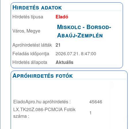
Hirdetés adatok
Hirdetés típusa
Eladó
Miskolc
-
Borsod-
Város, Megye
Abaúj-Zemplén
Apróhirdetést látták
21
Feladás időpontja
2026.07.21. 8:47:00
Hirdetés állapota
Aktuális
Apróhirdetés fotók
EladoApro.hu apróhirdetés :
45646
LX.TK20Z.086-PCMCIA
Fotók
1
száma :