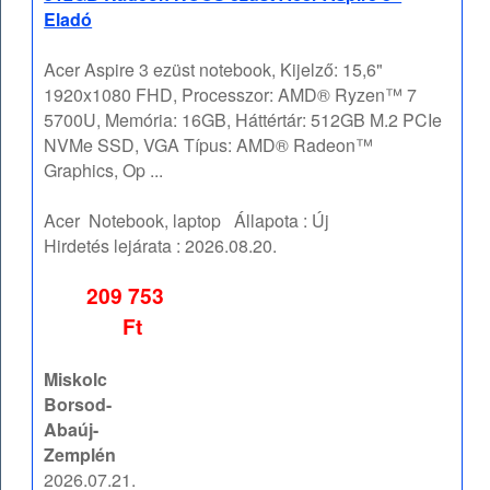
Eladó
Acer Aspire 3 ezüst notebook, Kijelző: 15,6"
1920x1080 FHD, Processzor: AMD® Ryzen™ 7
5700U, Memória: 16GB, Háttértár: 512GB M.2 PCIe
NVMe SSD, VGA Típus: AMD® Radeon™
Graphics, Op ...
Acer
Notebook, laptop
Állapota :
Új
Hirdetés lejárata :
2026.08.20.
209 753
Ft
Miskolc
Borsod-
Abaúj-
Zemplén
2026.07.21.