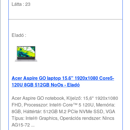
Látta : 23
Eladó :
Acer Aspire GO laptop 15,6" 1920x1080 Core5-
120U 8GB 512GB NoOs - Eladó
Acer Aspire GO notebook, Kijelző: 15,6" 1920x1080
FHD, Processzor: Intel® Core™ 5 120U, Memória:
8GB, Háttértár: 512GB M.2 PCIe NVMe SSD, VGA
Típus: Intel® Graphics, Operációs rendszer: Nincs
AG15-72 ...