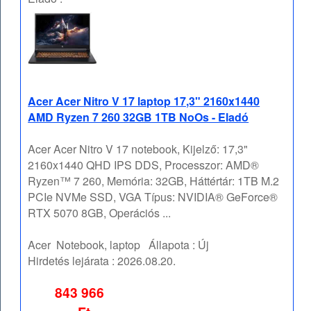
Acer Acer Nitro V 17 laptop 17,3" 2160x1440
AMD Ryzen 7 260 32GB 1TB NoOs - Eladó
Acer Acer Nitro V 17 notebook, Kijelző: 17,3"
2160x1440 QHD IPS DDS, Processzor: AMD®
Ryzen™ 7 260, Memória: 32GB, Háttértár: 1TB M.2
PCIe NVMe SSD, VGA Típus: NVIDIA® GeForce®
RTX 5070 8GB, Operációs ...
Acer
Notebook, laptop
Állapota :
Új
Hirdetés lejárata :
2026.08.20.
843 966