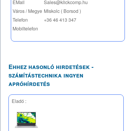
EMail
Sales@klickcomp.hu
Város / Megye
Miskolc ( Borsod )
Telefon
+36 46 413 347
Mobiltelefon
Ehhez hasonló hirdetések -
számítástechnika ingyen
apróhírdetés
Eladó :