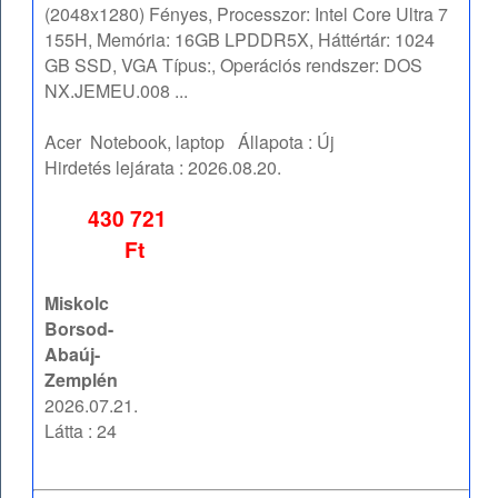
(2048x1280) Fényes, Processzor: Intel Core Ultra 7
155H, Memória: 16GB LPDDR5X, Háttértár: 1024
GB SSD, VGA Típus:, Operációs rendszer: DOS
NX.JEMEU.008 ...
Acer
Notebook, laptop
Állapota :
Új
Hirdetés lejárata :
2026.08.20.
430 721
Ft
Miskolc
Borsod-
Abaúj-
Zemplén
2026.07.21.
Látta : 24