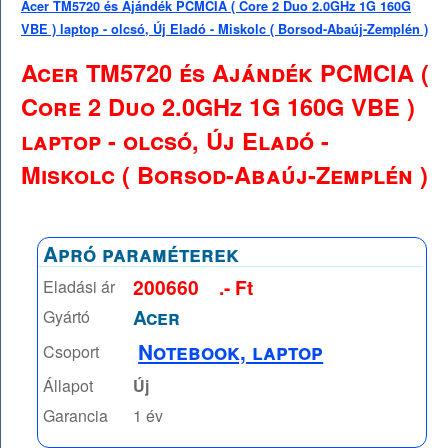
Acer TM5720 és Ajándék PCMCIA ( Core 2 Duo 2.0GHz 1G 160G
VBE ) laptop - olcsó, Új Eladó - Miskolc ( Borsod-Abaúj-Zemplén )
Acer TM5720 és Ajándék PCMCIA (
Core 2 Duo 2.0GHz 1G 160G VBE )
laptop - olcsó, Új Eladó -
Miskolc ( Borsod-Abaúj-Zemplén )
Apró paraméterek
200660
.- Ft
Eladási ár
Acer
Gyártó
Notebook, laptop
Csoport
Állapot
Új
Garancia
1 év