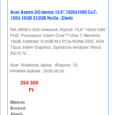
Acer Aspire GO laptop 15,6" 1920x1080 Cu7-
150U 16GB 512GB NoOs - Eladó
NX.JW6EU.00A notebook, Kijelző: 15,6" 1920x1080
FHD, Processzor: Intel® Core™ Ultra 7, Memória:
16GB, Háttértár: 512GB M.2 PCIe NVMe SSD, VGA
Típus: Intel® Graphics, Operációs rendszer: Nincs
AG15-72 ...
Acer
Notebook, laptop
Állapota :
Új
Hirdetés lejárata :
2026.08.20.
254 305
Ft
Miskolc
Borsod-
Abaúj-