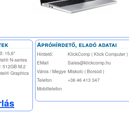
tek
Apróhírdető, eladó adatai
ő: 15,6"
Hirdető:
KlickComp ( Klick Computer )
tel® N-series
EMail
Sales@klickcomp.hu
r: 512GB M.2
Város / Megye
Miskolc ( Borsod )
tel® Graphics
Telefon
+36 46 413 347
Mobiltelefon
rlás