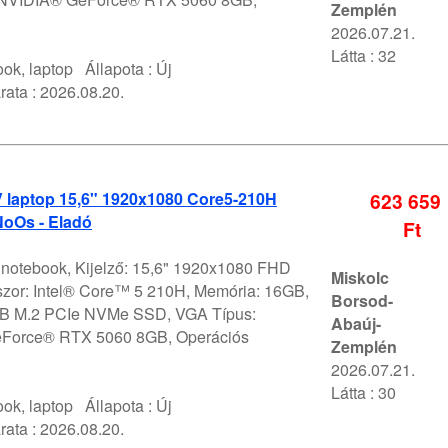
Zemplén
2026.07.21.
Látta : 32
ok, laptop
Állapota :
Új
rata :
2026.08.20.
V laptop 15,6" 1920x1080 Core5-210H
623 659
oOs - Eladó
Ft
V notebook, Kijelző: 15,6" 1920x1080 FHD
Miskolc
szor: Intel® Core™ 5 210H, Memória: 16GB,
Borsod-
1TB M.2 PCIe NVMe SSD, VGA Típus:
Abaúj-
Force® RTX 5060 8GB, Operációs
Zemplén
2026.07.21.
Látta : 30
ok, laptop
Állapota :
Új
rata :
2026.08.20.