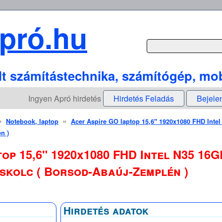
pró.hu
lt számítástechnika, számítógép, mob
Ingyen Apró hirdetés
Hirdetés Feladás
Bejele
»
»
Notebook, laptop
Acer Aspire GO laptop 15,6" 1920x1080 FHD Intel
n )
op 15,6" 1920x1080 FHD Intel N35 16G
iskolc ( Borsod-Abaúj-Zemplén )
Hirdetés adatok