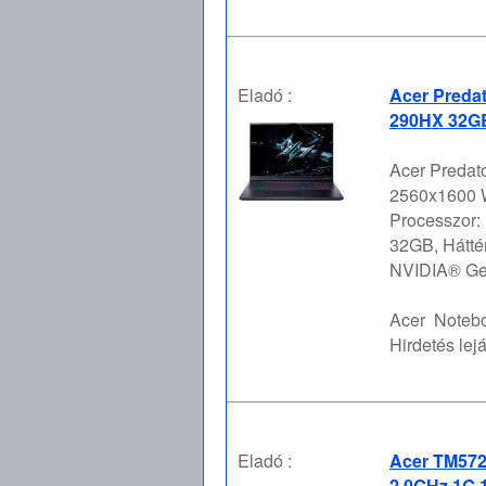
Eladó :
Acer Predat
290HX 32GB
Acer Predato
2560x1600 
Processzor:
32GB, Hátté
NVIDIA® Ge 
Acer
Notebo
Hirdetés lejá
Eladó :
Acer TM572
2.0GHz 1G 1