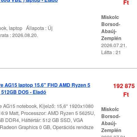
Ft
Miskolc
Borsod-
ok, laptop
Állapota :
Új
Abaúj-
rata :
2026.08.20.
Zemplén
2026.07.21.
Látta : 21
e AG15 laptop 15.6" FHD AMD Ryzen 5
192 875
 512GB DOS - Eladó
Ft
 AG15 notebook, Kijelző: 15,6" 1920x1080
Miskolc
6:9 Matt, Processzor: AMD Ryzen 5 5625U,
Borsod-
B DDR4, Háttértár: 512 GB SSD, VGA
Abaúj-
Radeon Graphics 0 GB, Operációs rendsze
Zemplén