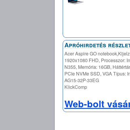
Apróhirdetés részle
Acer Aspire GO notebook,Kijelz
1920x1080 FHD, Processzor: In
N355, Memória: 16GB, Háttértá
PCIe NVMe SSD, VGA Típus: In
AG15-32P-33EG
KlickComp
Web-bolt vásá