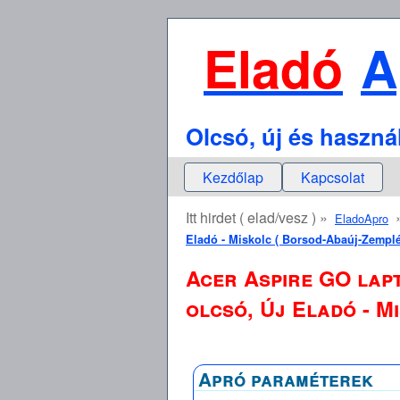
Eladó
A
Olcsó, új és haszná
Kezdőlap
Kapcsolat
Itt hirdet ( elad/vesz ) »
EladoApro
Eladó - Miskolc ( Borsod-Abaúj-Zemplé
Acer Aspire GO lapt
olcsó, Új Eladó - M
Apró paraméterek