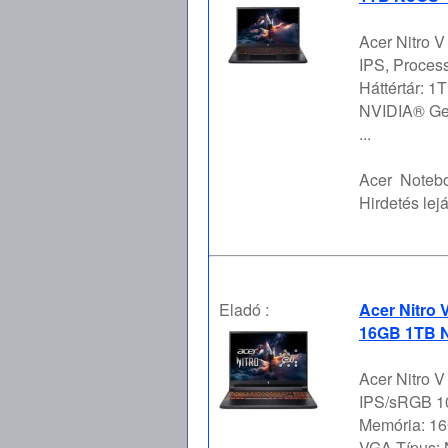
Acer Nitro 
IPS, Process
Háttértár: 
NVIDIA® Ge
...
Acer
Notebo
Hirdetés lejá
Eladó :
Acer Nitro 
16GB 1TB N
Acer Nitro 
IPS/sRGB 10
Memória: 16
VGA Típus: