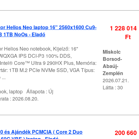
or Helios Neo laptop 16" 2560x1600 Cu9-
1 228 014
 1TB NoOs - Eladó
Ft
r Helios Neo notebook, Kijelző: 16"
Miskolc
WQXGA IPS DCI-P3 100% DDS,
Borsod-
 Intel® Core™ Ultra 9 290HX Plus, Memória:
Abaúj-
rtár: 1TB M.2 PCIe NVMe SSD, VGA Típus:
Zemplén
...
2026.07.21.
Látta : 30
ok, laptop
Állapota :
Új
rata :
2026.08.20.
0 és Ajándék PCMCIA ( Core 2 Duo
200 660
60G VBE ) laptop - Eladó