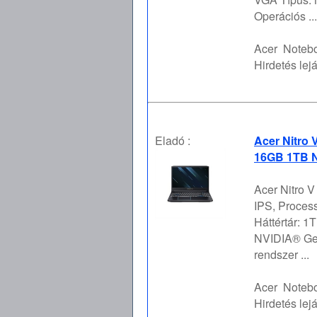
Operációs ...
Acer
Notebo
Hirdetés lejá
Eladó :
Acer Nitro 
16GB 1TB N
Acer Nitro 
IPS, Proces
Háttértár: 
NVIDIA® Ge
rendszer ...
Acer
Notebo
Hirdetés lejá