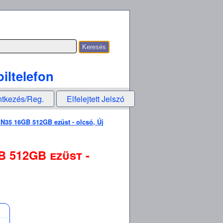
iltelefon
ntkezés/Reg.
Elfelejtett Jelszó
 N35 16GB 512GB ezüst - olcsó, Új
B 512GB ezüst -