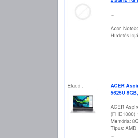
...
Acer
Notebo
Hirdetés lejá
Eladó :
ACER Aspir
5625U 8GB,
ACER Aspire
(FHD1080) 1
Memória: 8G
Típus: AMD 
...