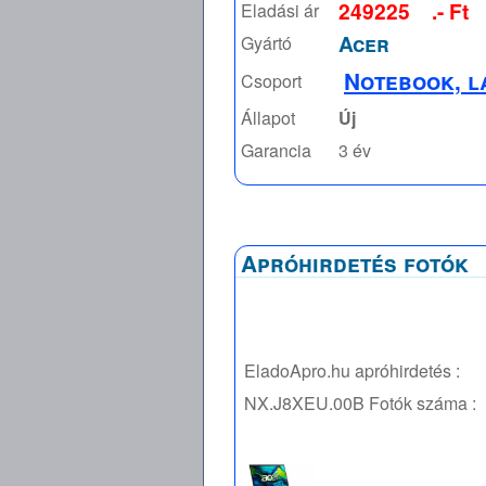
249225
.- Ft
Eladási ár
Acer
Gyártó
Notebook, l
Csoport
Állapot
Új
Garancia
3 év
Apróhirdetés fotók
EladoApro.hu apróhirdetés :
NX.J8XEU.00B
Fotók száma :