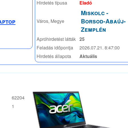
Hirdetés típusa
Eladó
Miskolc
-
Borsod-Abaúj-
aptop
Város, Megye
Zemplén
Apróhirdetést látták
25
Feladás időpontja
2026.07.21. 8:47:00
Hirdetés állapota
Aktuális
62204
1