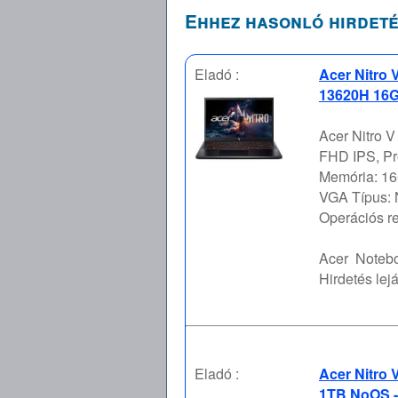
Ehhez hasonló hirdeté
Eladó :
Acer Nitro 
13620H 16G
Acer Nitro V
FHD IPS, Pr
Memória: 16
VGA Típus:
Operációs re 
Acer
Notebo
Hirdetés lejá
Eladó :
Acer Nitro
1TB NoOS -