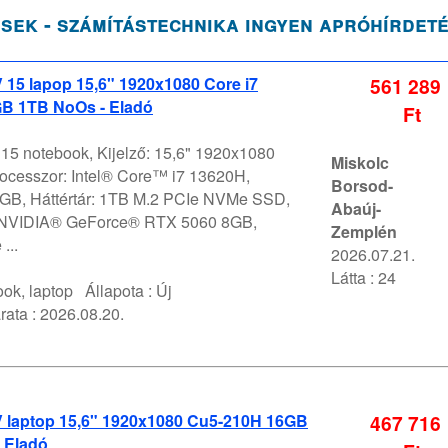
sek - számítástechnika ingyen apróhírdet
V 15 lapop 15,6" 1920x1080 Core i7
561 289
B 1TB NoOs - Eladó
Ft
 15 notebook, Kijelző: 15,6" 1920x1080
Miskolc
ocesszor: Intel® Core™ i7 13620H,
Borsod-
GB, Háttértár: 1TB M.2 PCIe NVMe SSD,
Abaúj-
 NVIDIA® GeForce® RTX 5060 8GB,
Zemplén
...
2026.07.21.
Látta : 24
ok, laptop
Állapota :
Új
rata :
2026.08.20.
 V laptop 15,6" 1920x1080 Cu5-210H 16GB
467 716
 Eladó