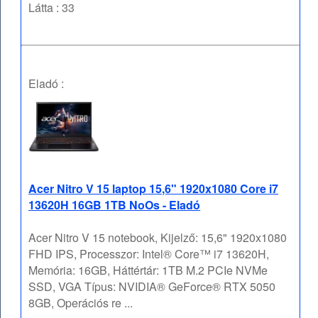
Látta : 33
Eladó :
Acer Nitro V 15 laptop 15,6" 1920x1080 Core i7
13620H 16GB 1TB NoOs - Eladó
Acer Nitro V 15 notebook, Kijelző: 15,6" 1920x1080
FHD IPS, Processzor: Intel® Core™ i7 13620H,
Memória: 16GB, Háttértár: 1TB M.2 PCIe NVMe
SSD, VGA Típus: NVIDIA® GeForce® RTX 5050
8GB, Operációs re ...