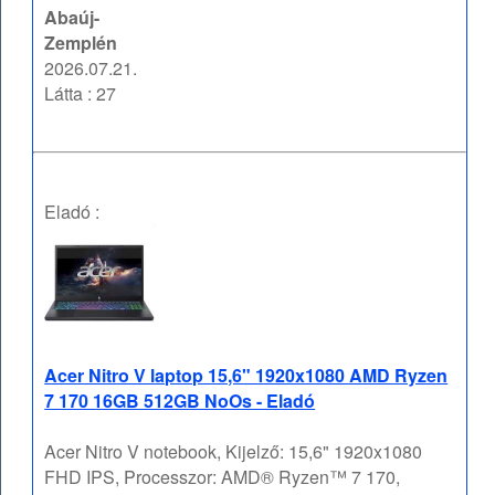
Abaúj-
Zemplén
2026.07.21.
Látta : 27
Eladó :
Acer Nitro V laptop 15,6" 1920x1080 AMD Ryzen
7 170 16GB 512GB NoOs - Eladó
Acer Nitro V notebook, Kijelző: 15,6" 1920x1080
FHD IPS, Processzor: AMD® Ryzen™ 7 170,