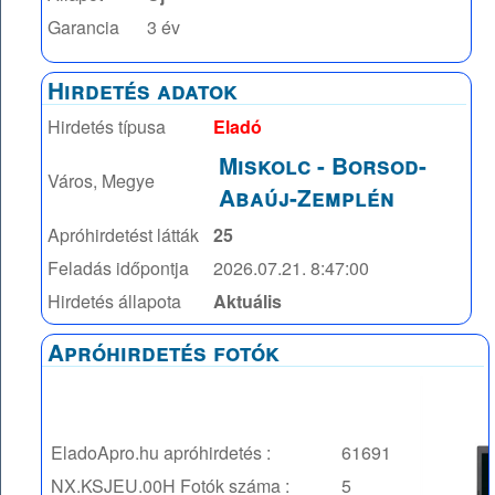
Garancia
3 év
Hirdetés adatok
Hirdetés típusa
Eladó
Miskolc
-
Borsod-
Város, Megye
Abaúj-Zemplén
Apróhirdetést látták
25
Feladás időpontja
2026.07.21. 8:47:00
Hirdetés állapota
Aktuális
Apróhirdetés fotók
EladoApro.hu apróhirdetés :
61691
NX.KSJEU.00H
Fotók száma :
5