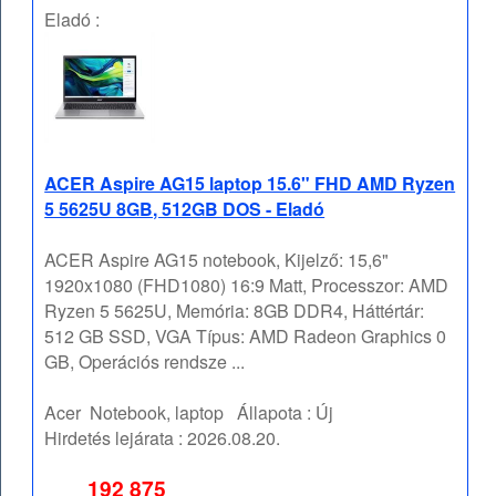
Eladó :
ACER Aspire AG15 laptop 15.6" FHD AMD Ryzen
5 5625U 8GB, 512GB DOS - Eladó
ACER Aspire AG15 notebook, Kijelző: 15,6"
1920x1080 (FHD1080) 16:9 Matt, Processzor: AMD
Ryzen 5 5625U, Memória: 8GB DDR4, Háttértár:
512 GB SSD, VGA Típus: AMD Radeon Graphics 0
GB, Operációs rendsze ...
Acer
Notebook, laptop
Állapota :
Új
Hirdetés lejárata :
2026.08.20.
192 875