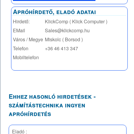
Apróhírdető, eladó adatai
Hirdető:
KlickComp ( Klick Computer )
EMail
Sales@klickcomp.hu
Város / Megye
Miskolc ( Borsod )
Telefon
+36 46 413 347
Mobiltelefon
Ehhez hasonló hirdetések -
számítástechnika ingyen
apróhírdetés
Eladó :