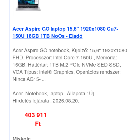
Acer Aspire GO laptop 15,6" 1920x1080 Cu7-
150U 16GB 1TB NoOs - Eladó
Acer Aspire GO notebook, Kijelző: 15,6" 1920x1080
FHD, Processzor: Intel Core 7-150U , Memória:
16GB, Háttértár: 1TB M.2 PCIe NVMe SED SSD,
VGA Típus: Intel® Graphics, Operációs rendszer:
Nincs AG15- ...
Acer
Notebook, laptop
Állapota :
Új
Hirdetés lejárata :
2026.08.20.
403 911
Ft
Miskolc