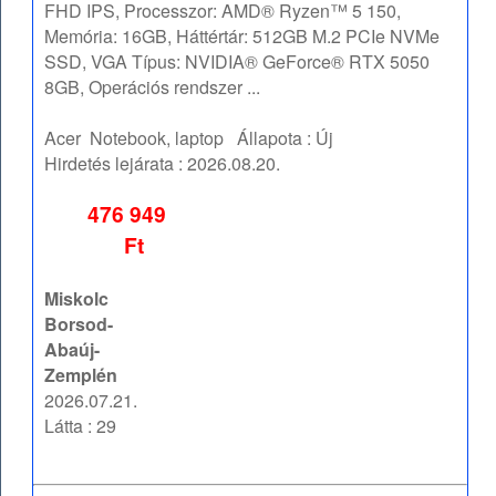
FHD IPS, Processzor: AMD® Ryzen™ 5 150,
Memória: 16GB, Háttértár: 512GB M.2 PCIe NVMe
SSD, VGA Típus: NVIDIA® GeForce® RTX 5050
8GB, Operációs rendszer ...
Acer
Notebook, laptop
Állapota :
Új
Hirdetés lejárata :
2026.08.20.
476 949
Ft
Miskolc
Borsod-
Abaúj-
Zemplén
2026.07.21.
Látta : 29