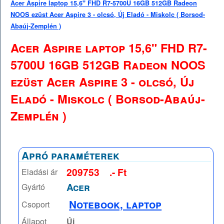
Acer Aspire laptop 15,6" FHD R7-5700U 16GB 512GB Radeon
NOOS ezüst Acer Aspire 3 - olcsó, Új Eladó - Miskolc ( Borsod-
Abaúj-Zemplén )
Acer Aspire laptop 15,6" FHD R7-
5700U 16GB 512GB Radeon NOOS
ezüst Acer Aspire 3 - olcsó, Új
Eladó - Miskolc ( Borsod-Abaúj-
Zemplén )
Apró paraméterek
209753
.- Ft
Eladási ár
Acer
Gyártó
Notebook, laptop
Csoport
Állapot
Új