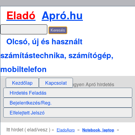
Eladó
Apró.hu
Olcsó, új és használt
számítástechnika, számítógép,
mobiltelefon
Kezdőlap
Kapcsolat
Ingyen Apró hirdetés
Hirdetés Feladás
Bejelentkezés/Reg.
Elfelejtett Jelszó
Itt hirdet ( elad/vesz ) »
»
»
EladoApro
Notebook, laptop