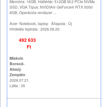
Memória: 16GB, Háttértár: 512GB M.2 PCIe NVMe
SSD, VGA Típus: NVIDIA® GeForce® RTX 5050
8GB, Operációs rendszer ...
Acer
Notebook, laptop
Állapota :
Új
Hirdetés lejárata :
2026.08.20.
492 633
Ft
Miskolc
Borsod-
Abaúj-
Zemplén
2026.07.21.
Látta : 35