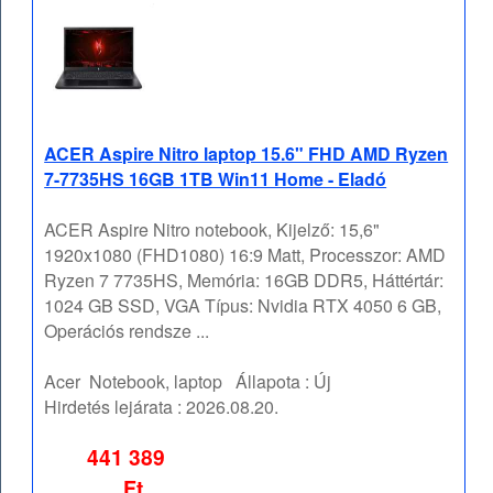
ACER Aspire Nitro laptop 15.6" FHD AMD Ryzen
7-7735HS 16GB 1TB Win11 Home - Eladó
ACER Aspire Nitro notebook, Kijelző: 15,6"
1920x1080 (FHD1080) 16:9 Matt, Processzor: AMD
Ryzen 7 7735HS, Memória: 16GB DDR5, Háttértár:
1024 GB SSD, VGA Típus: Nvidia RTX 4050 6 GB,
Operációs rendsze ...
Acer
Notebook, laptop
Állapota :
Új
Hirdetés lejárata :
2026.08.20.
441 389
Ft