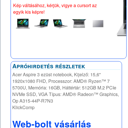
Kép váltásához, kérjük, vigye a cursort az
egyik kis képre!
Apróhirdetés részletek
Acer Aspire 3 ezüst notebook, Kijelző: 15,6"
1920x1080 FHD, Processzor: AMD® Ryzen™ 7
5700U, Memória: 16GB, Háttértár: 512GB M.2 PCIe
NVMe SSD, VGA Típus: AMD® Radeon™ Graphics,
Op A315-44P-R7N3
KlickComp
Web-bolt vásárlás