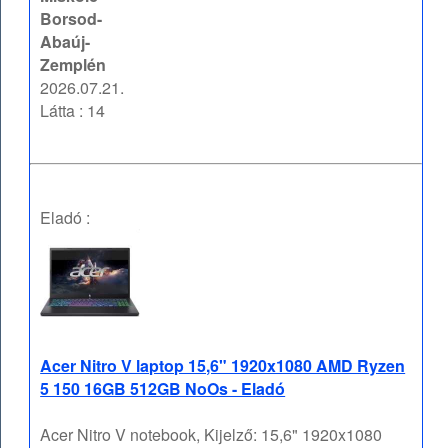
Borsod-
Abaúj-
Zemplén
2026.07.21.
Látta : 14
Eladó :
Acer Nitro V laptop 15,6" 1920x1080 AMD Ryzen
5 150 16GB 512GB NoOs - Eladó
Acer Nitro V notebook, Kijelző: 15,6" 1920x1080