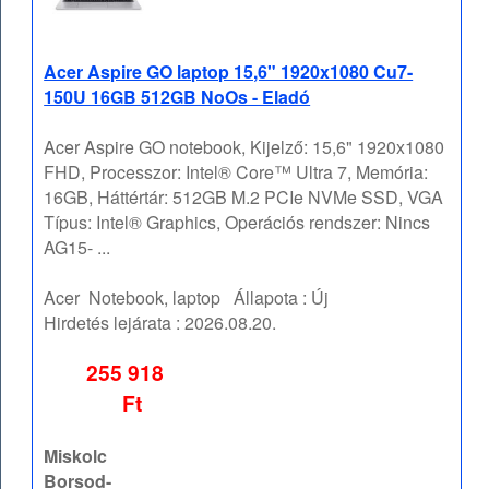
Acer Aspire GO laptop 15,6" 1920x1080 Cu7-
150U 16GB 512GB NoOs - Eladó
Acer Aspire GO notebook, Kijelző: 15,6" 1920x1080
FHD, Processzor: Intel® Core™ Ultra 7, Memória:
16GB, Háttértár: 512GB M.2 PCIe NVMe SSD, VGA
Típus: Intel® Graphics, Operációs rendszer: Nincs
AG15- ...
Acer
Notebook, laptop
Állapota :
Új
Hirdetés lejárata :
2026.08.20.
255 918
Ft
Miskolc
Borsod-