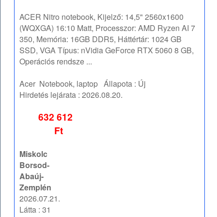
ACER Nitro notebook, Kijelző: 14,5" 2560x1600
(WQXGA) 16:10 Matt, Processzor: AMD Ryzen AI 7
350, Memória: 16GB DDR5, Háttértár: 1024 GB
SSD, VGA Típus: nVidia GeForce RTX 5060 8 GB,
Operációs rendsze ...
Acer
Notebook, laptop
Állapota :
Új
Hirdetés lejárata :
2026.08.20.
632 612
Ft
Miskolc
Borsod-
Abaúj-
Zemplén
2026.07.21.
Látta : 31