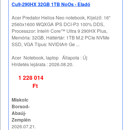
Cu9-290HX 32GB 1TB NoOs - Eladó
Acer Predator Helios Neo notebook, Kijelző: 16"
2560x1600 WQXGA IPS DCI-P3 100% DDS,
Processzor: Intel® Core™ Ultra 9 290HX Plus,
Memória: 32GB, Háttértár: 1TB M.2 PCIe NVMe
SSD, VGA Típus: NVIDIA® Ge ...
Acer
Notebook, laptop
Állapota :
Új
Hirdetés lejárata :
2026.08.20.
1 228 014
Ft
Miskolc
Borsod-
Abaúj-
Zemplén
2026.07.21.