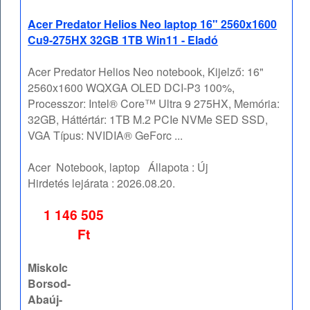
Acer Predator Helios Neo laptop 16" 2560x1600
Cu9-275HX 32GB 1TB Win11 - Eladó
Acer Predator Helios Neo notebook, Kijelző: 16"
2560x1600 WQXGA OLED DCI-P3 100%,
Processzor: Intel® Core™ Ultra 9 275HX, Memória:
32GB, Háttértár: 1TB M.2 PCIe NVMe SED SSD,
VGA Típus: NVIDIA® GeForc ...
Acer
Notebook, laptop
Állapota :
Új
Hirdetés lejárata :
2026.08.20.
1 146 505
Ft
Miskolc
Borsod-
Abaúj-