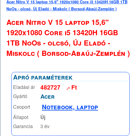
Acer Nitro V 15 laptop 15,6" 1920x1080 Core i5 13420H 16GB 1TB
NoOs - olcsó, Új Eladó - Miskolc ( Borsod-Abaúj-Zemplén )
Acer Nitro V 15 laptop 15,6"
1920x1080 Core i5 13420H 16GB
1TB NoOs - olcsó, Új Eladó -
Miskolc ( Borsod-Abaúj-Zemplén )
Apró paraméterek
482727
.- Ft
Eladási ár
Acer
Gyártó
Notebook, laptop
Csoport
Állapot
Új
Garancia
3 év