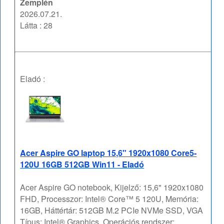
Zemplén
2026.07.21.
Látta : 28
Eladó :
Acer Aspire GO laptop 15,6" 1920x1080 Core5-
120U 16GB 512GB Win11 - Eladó
Acer Aspire GO notebook, Kijelző: 15,6" 1920x1080
FHD, Processzor: Intel® Core™ 5 120U, Memória:
16GB, Háttértár: 512GB M.2 PCIe NVMe SSD, VGA
Típus: Intel® Graphics, Operációs rendszer: