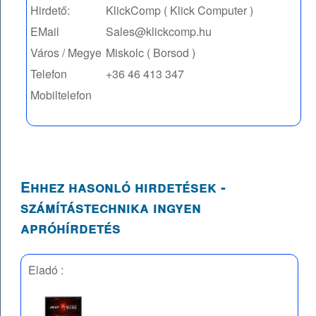
Hirdető:
KlickComp ( Klick Computer )
EMail
Sales@klickcomp.hu
Város / Megye
Miskolc ( Borsod )
Telefon
+36 46 413 347
Mobiltelefon
Ehhez hasonló hirdetések -
számítástechnika ingyen
apróhírdetés
Eladó :