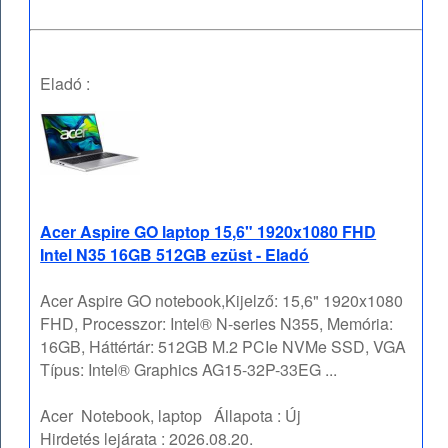
Eladó :
Acer Aspire GO laptop 15,6" 1920x1080 FHD
Intel N35 16GB 512GB ezüst - Eladó
Acer Aspire GO notebook,Kijelző: 15,6" 1920x1080
FHD, Processzor: Intel® N-series N355, Memória:
16GB, Háttértár: 512GB M.2 PCIe NVMe SSD, VGA
Típus: Intel® Graphics AG15-32P-33EG ...
Acer
Notebook, laptop
Állapota :
Új
Hirdetés lejárata :
2026.08.20.