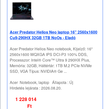
Acer Predator Helios Neo laptop 16" 2560x1600
Cu9-290HX 32GB 1TB NoOs - Eladó
Acer Predator Helios Neo notebook, Kijelző: 16"
2560x1600 WQXGA IPS DCI-P3 100% DDS,
Processzor: Intel® Core™ Ultra 9 290HX Plus,
Memória: 32GB, Háttértár: 1TB M.2 PCIe NVMe
SSD, VGA Típus: NVIDIA® Ge ...
Acer
Notebook, laptop
Állapota :
Új
Hirdetés lejárata :
2026.08.20.
1 228 014
Ft