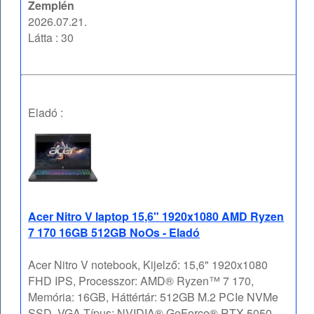
Zemplén
2026.07.21.
Látta : 30
Eladó :
Acer Nitro V laptop 15,6" 1920x1080 AMD Ryzen
7 170 16GB 512GB NoOs - Eladó
Acer Nitro V notebook, Kijelző: 15,6" 1920x1080
FHD IPS, Processzor: AMD® Ryzen™ 7 170,
Memória: 16GB, Háttértár: 512GB M.2 PCIe NVMe
SSD, VGA Típus: NVIDIA® GeForce® RTX 5050