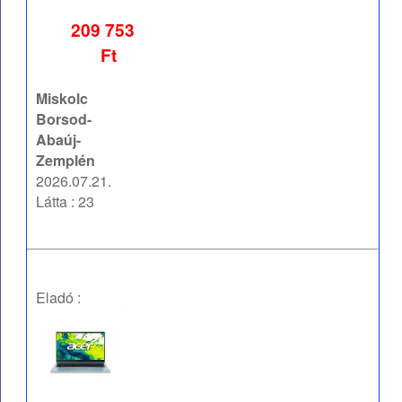
209 753
Ft
Miskolc
Borsod-
Abaúj-
Zemplén
2026.07.21.
Látta : 23
Eladó :