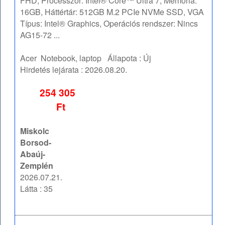
FHD, Processzor: Intel® Core™ Ultra 7, Memória:
16GB, Háttértár: 512GB M.2 PCIe NVMe SSD, VGA
Típus: Intel® Graphics, Operációs rendszer: Nincs
AG15-72 ...
Acer
Notebook, laptop
Állapota :
Új
Hirdetés lejárata :
2026.08.20.
254 305
Ft
Miskolc
Borsod-
Abaúj-
Zemplén
2026.07.21.
Látta : 35