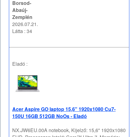
Borsod-
Abaúj-
Zemplén
2026.07.21.
Látta : 34
Eladó :
Acer Aspire GO laptop 15,6" 1920x1080 Cu7-
150U 16GB 512GB NoOs - Eladó
NX.JW6EU.00A notebook, Kijelző: 15,6" 1920x1080