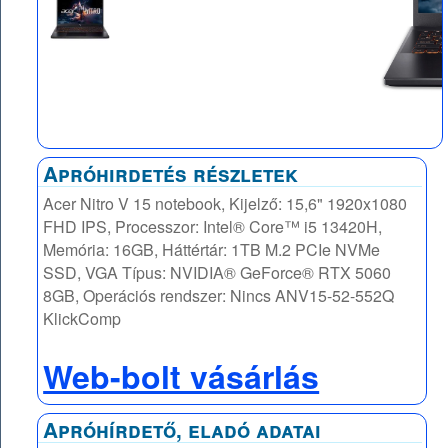
Apróhirdetés részletek
Acer Nitro V 15 notebook, Kijelző: 15,6" 1920x1080
FHD IPS, Processzor: Intel® Core™ i5 13420H,
Memória: 16GB, Háttértár: 1TB M.2 PCIe NVMe
SSD, VGA Típus: NVIDIA® GeForce® RTX 5060
8GB, Operációs rendszer: Nincs ANV15-52-552Q
KlickComp
Web-bolt vásárlás
Apróhírdető, eladó adatai