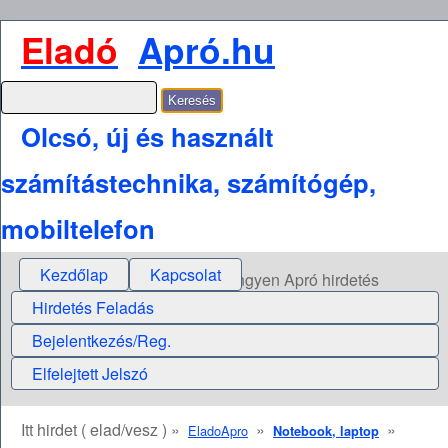
Eladó
Apró.hu
Olcsó, új és használt
számítástechnika, számítógép,
mobiltelefon
Kezdőlap
Kapcsolat
Ingyen Apró hirdetés
Hirdetés Feladás
Bejelentkezés/Reg.
Elfelejtett Jelszó
Itt hirdet ( elad/vesz ) »
»
»
EladoApro
Notebook, laptop