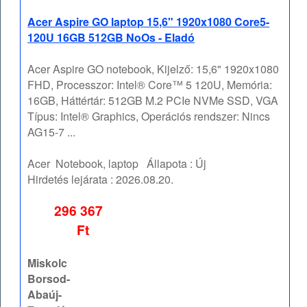
Acer Aspire GO laptop 15,6" 1920x1080 Core5-
120U 16GB 512GB NoOs - Eladó
Acer Aspire GO notebook, Kijelző: 15,6" 1920x1080
FHD, Processzor: Intel® Core™ 5 120U, Memória:
16GB, Háttértár: 512GB M.2 PCIe NVMe SSD, VGA
Típus: Intel® Graphics, Operációs rendszer: Nincs
AG15-7 ...
Acer
Notebook, laptop
Állapota :
Új
Hirdetés lejárata :
2026.08.20.
296 367
Ft
Miskolc
Borsod-
Abaúj-