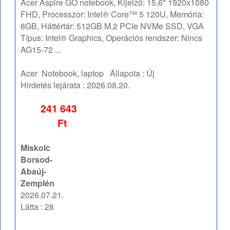
Acer Aspire GO notebook, Kijelző: 15,6" 1920x1080
FHD, Processzor: Intel® Core™ 5 120U, Memória:
8GB, Háttértár: 512GB M.2 PCIe NVMe SSD, VGA
Típus: Intel® Graphics, Operációs rendszer: Nincs
AG15-72 ...
Acer
Notebook, laptop
Állapota :
Új
Hirdetés lejárata :
2026.08.20.
241 643
Ft
Miskolc
Borsod-
Abaúj-
Zemplén
2026.07.21.
Látta : 28