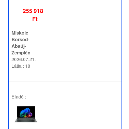
255 918
Ft
Miskolc
Borsod-
Abaúj-
Zemplén
2026.07.21.
Látta : 18
Eladó :