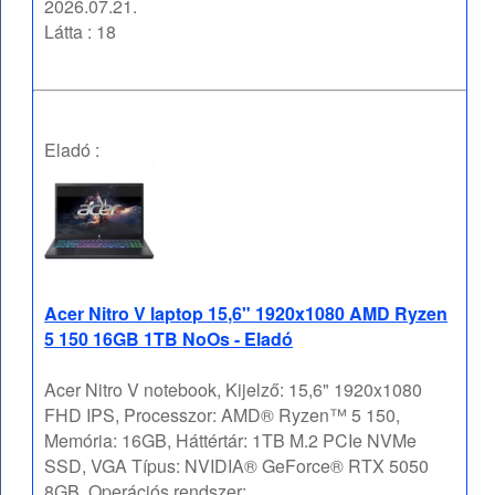
2026.07.21.
Látta : 18
Eladó :
Acer Nitro V laptop 15,6" 1920x1080 AMD Ryzen
5 150 16GB 1TB NoOs - Eladó
Acer Nitro V notebook, Kijelző: 15,6" 1920x1080
FHD IPS, Processzor: AMD® Ryzen™ 5 150,
Memória: 16GB, Háttértár: 1TB M.2 PCIe NVMe
SSD, VGA Típus: NVIDIA® GeForce® RTX 5050
8GB, Operációs rendszer: ...