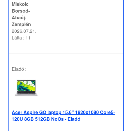
Miskolc
Borsod-
Abaúj-
Zemplén
2026.07.21.
Látta : 11
Eladó :
Acer Aspire GO laptop 15,6" 1920x1080 Core5-
120U 8GB 512GB NoOs - Eladó