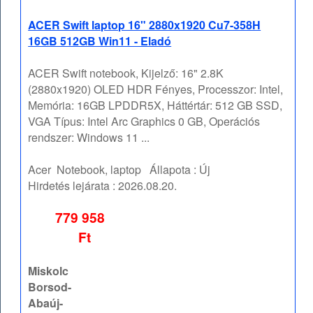
ACER Swift laptop 16" 2880x1920 Cu7-358H
16GB 512GB Win11 - Eladó
ACER Swift notebook, Kijelző: 16" 2.8K
(2880x1920) OLED HDR Fényes, Processzor: Intel,
Memória: 16GB LPDDR5X, Háttértár: 512 GB SSD,
VGA Típus: Intel Arc Graphics 0 GB, Operációs
rendszer: Windows 11 ...
Acer
Notebook, laptop
Állapota :
Új
Hirdetés lejárata :
2026.08.20.
779 958
Ft
Miskolc
Borsod-
Abaúj-