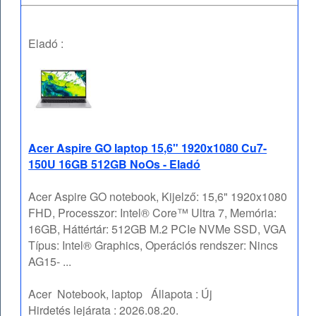
Eladó :
Acer Aspire GO laptop 15,6" 1920x1080 Cu7-
150U 16GB 512GB NoOs - Eladó
Acer Aspire GO notebook, Kijelző: 15,6" 1920x1080
FHD, Processzor: Intel® Core™ Ultra 7, Memória:
16GB, Háttértár: 512GB M.2 PCIe NVMe SSD, VGA
Típus: Intel® Graphics, Operációs rendszer: Nincs
AG15- ...
Acer
Notebook, laptop
Állapota :
Új
Hirdetés lejárata :
2026.08.20.