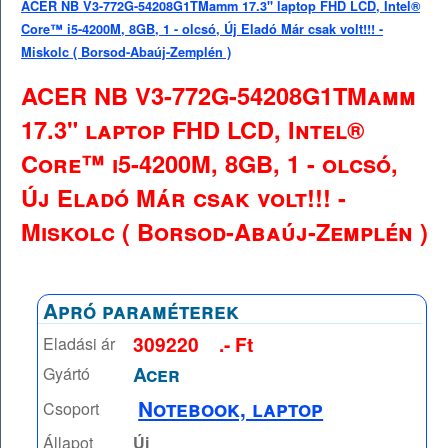
ACER NB V3-772G-54208G1TMamm 17.3" laptop FHD LCD, Intel®
Core™ i5-4200M, 8GB, 1 - olcsó, Új Eladó Már csak volt!!! -
Miskolc ( Borsod-Abaúj-Zemplén )
ACER NB V3-772G-54208G1TMamm
17.3" laptop FHD LCD, Intel®
Core™ i5-4200M, 8GB, 1 - olcsó,
Új Eladó Már csak volt!!! -
Miskolc ( Borsod-Abaúj-Zemplén )
Apró paraméterek
309220
.- Ft
Eladási ár
Acer
Gyártó
Notebook, laptop
Csoport
Állapot
Új