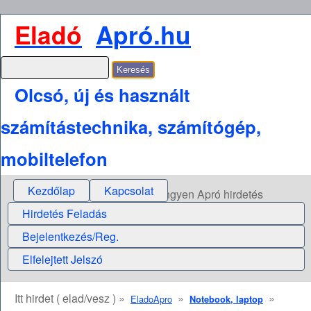
Eladó
Apró.hu
Olcsó, új és használt
számítástechnika, számítógép,
mobiltelefon
Kezdőlap
Kapcsolat
Ingyen Apró hirdetés
Hirdetés Feladás
Bejelentkezés/Reg.
Elfelejtett Jelszó
Itt hirdet ( elad/vesz ) »
»
»
EladoApro
Notebook, laptop