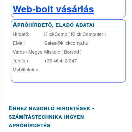
Web-bolt vásárlás
Apróhírdető, eladó adatai
Hirdető:
KlickComp ( Klick Computer )
EMail
Sales@klickcomp.hu
Város / Megye
Miskolc ( Borsod )
Telefon
+36 46 413 347
Mobiltelefon
Ehhez hasonló hirdetések -
számítástechnika ingyen
apróhírdetés