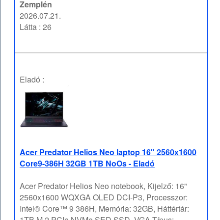
Zemplén
2026.07.21.
Látta : 26
Eladó :
Acer Predator Helios Neo laptop 16" 2560x1600
Core9-386H 32GB 1TB NoOs - Eladó
Acer Predator Helios Neo notebook, Kijelző: 16"
2560x1600 WQXGA OLED DCI-P3, Processzor:
Intel® Core™ 9 386H, Memória: 32GB, Háttértár:
1TB M.2 PCIe NVMe SED SSD, VGA Típus: