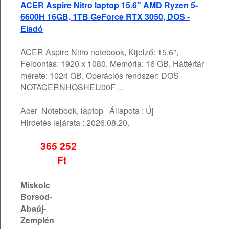
ACER Aspire Nitro laptop 15.6" AMD Ryzen 5-
6600H 16GB, 1TB GeForce RTX 3050, DOS -
Eladó
ACER Aspire Nitro notebook, Kijelző: 15,6",
Felbontás: 1920 x 1080, Memória: 16 GB, Háttértár
mérete: 1024 GB, Operációs rendszer: DOS
NOTACERNHQSHEU00F ...
Acer
Notebook, laptop
Állapota :
Új
Hirdetés lejárata :
2026.08.20.
365 252
Ft
Miskolc
Borsod-
Abaúj-
Zemplén