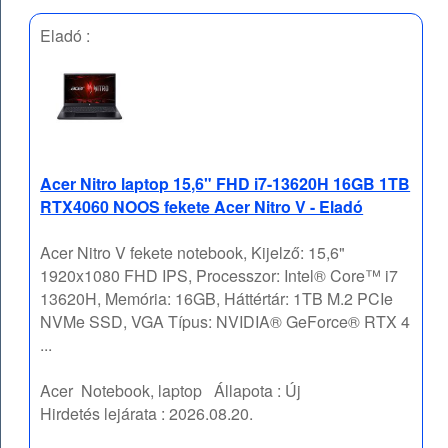
Eladó :
Acer Nitro laptop 15,6" FHD i7-13620H 16GB 1TB
RTX4060 NOOS fekete Acer Nitro V - Eladó
Acer Nitro V fekete notebook, Kijelző: 15,6"
1920x1080 FHD IPS, Processzor: Intel® Core™ i7
13620H, Memória: 16GB, Háttértár: 1TB M.2 PCIe
NVMe SSD, VGA Típus: NVIDIA® GeForce® RTX 4
...
Acer
Notebook, laptop
Állapota :
Új
Hirdetés lejárata :
2026.08.20.