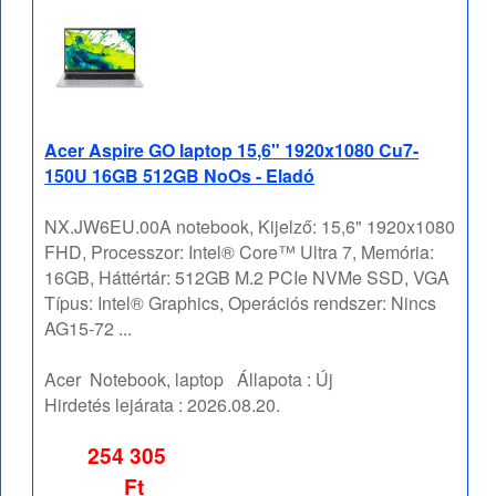
Acer Aspire GO laptop 15,6" 1920x1080 Cu7-
150U 16GB 512GB NoOs - Eladó
NX.JW6EU.00A notebook, Kijelző: 15,6" 1920x1080
FHD, Processzor: Intel® Core™ Ultra 7, Memória:
16GB, Háttértár: 512GB M.2 PCIe NVMe SSD, VGA
Típus: Intel® Graphics, Operációs rendszer: Nincs
AG15-72 ...
Acer
Notebook, laptop
Állapota :
Új
Hirdetés lejárata :
2026.08.20.
254 305
Ft