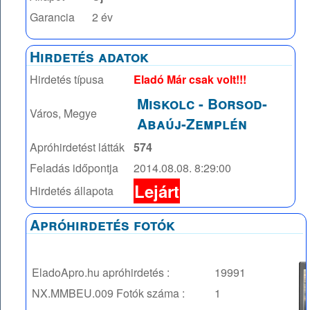
Garancia
2 év
Hirdetés adatok
Hirdetés típusa
Eladó Már csak volt!!!
Miskolc
-
Borsod-
Város, Megye
Abaúj-Zemplén
Apróhirdetést látták
574
Feladás időpontja
2014.08.08. 8:29:00
Lejárt
Hirdetés állapota
Apróhirdetés fotók
EladoApro.hu apróhirdetés :
19991
NX.MMBEU.009
Fotók száma :
1