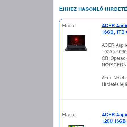
Ehhez hasonló hirdeté
Eladó :
ACER Aspir
16GB, 1TB 
ACER Aspire 
1920 x 1080,
GB, Operáci
NOTACERNH
Acer
Notebo
Hirdetés lejá
Eladó :
ACER Aspire
120U 16GB 