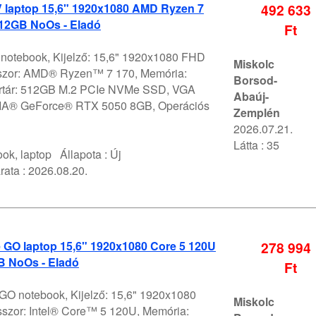
V laptop 15,6" 1920x1080 AMD Ryzen 7
492 633
12GB NoOs - Eladó
Ft
V notebook, Kijelző: 15,6" 1920x1080 FHD
Miskolc
szor: AMD® Ryzen™ 7 170, Memória:
Borsod-
értár: 512GB M.2 PCIe NVMe SSD, VGA
Abaúj-
DIA® GeForce® RTX 5050 8GB, Operációs
Zemplén
2026.07.21.
Látta : 35
ok, laptop
Állapota :
Új
rata :
2026.08.20.
 GO laptop 15,6" 1920x1080 Core 5 120U
278 994
 NoOs - Eladó
Ft
 GO notebook, Kijelző: 15,6" 1920x1080
Miskolc
szor: Intel® Core™ 5 120U, Memória: