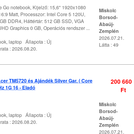
 Go notebook, Kijelző: 15,6" 1920x1080
Miskolc
:9 Matt, Processzor: Intel Core 5 120U,
Borsod-
GB DDR4, Háttértár: 512 GB SSD, VGA
Abaúj-
 UHD Graphics 0 GB, Operációs rendszer ...
Zemplén
2026.07.21.
ok, laptop
Állapota :
Új
Látta : 49
rata :
2026.08.20.
er TM5720 és Ajándék Silver Gar. ( Core
200 660
z 1G 16 - Eladó
Ft
Miskolc
Borsod-
ok, laptop
Állapota :
Új
Abaúj-
rata :
2026.08.20.
Zemplén
2026.07.21.