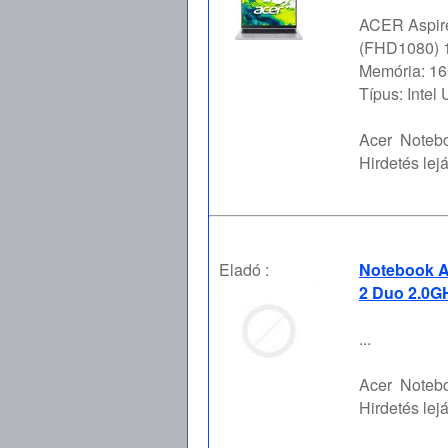
ACER Aspire
(FHD1080) 16
Memória: 16
Típus: Intel
Acer
Notebo
Hirdetés lejá
Eladó :
Notebook Ac
2 Duo 2.0GH
...
Acer
Notebo
Hirdetés lejá