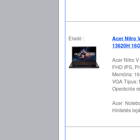
Eladó :
Acer Nitro 
13620H 16G
Acer Nitro V
FHD IPS, Pr
Memória: 16
VGA Típus:
Operációs re 
Acer
Notebo
Hirdetés lejá