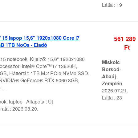
Látta : 19
V 15 lapop 15,6" 1920x1080 Core i7
561 289
B 1TB NoOs - Eladó
Ft
 15 notebook, Kijelző: 15,6" 1920x1080
Miskolc
ocesszor: Intel® Core™ i7 13620H,
Borsod-
GB, Háttértár: 1TB M.2 PCIe NVMe SSD,
Abaúj-
 NVIDIA® GeForce® RTX 5060 8GB,
Zemplén
...
2026.07.21.
Látta : 23
ok, laptop
Állapota :
Új
rata :
2026.08.20.