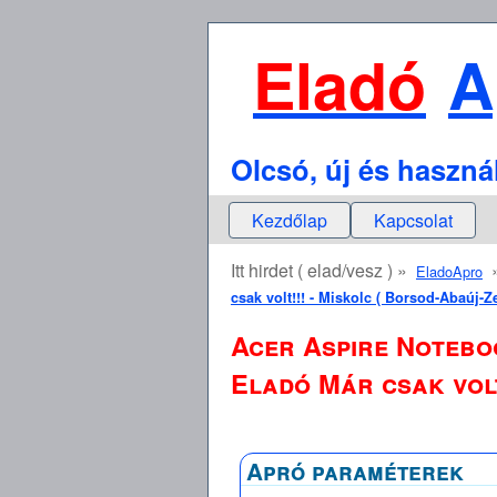
Eladó
A
Olcsó, új és haszná
Kezdőlap
Kapcsolat
Itt hirdet ( elad/vesz ) »
EladoApro
csak volt!!! - Miskolc ( Borsod-Abaúj-Z
Acer Aspire Noteboo
Eladó Már csak volt
Apró paraméterek