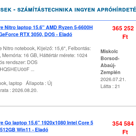
sek - számítástechnika ingyen apróhírdet
e Nitro laptop 15.6" AMD Ryzen 5-6600H
365 252
GeForce RTX 3050, DOS - Eladó
Ft
Nitro notebook, Kijelző: 15,6", Felbontás:
Miskolc
 Memória: 16 GB, Háttértár mérete: 1024
Borsod-
ós rendszer: DOS
Abaúj-
QSHEU00F ...
Zemplén
2026.07.21.
ok, laptop
Állapota :
Új
Látta : 21
rata :
2026.08.20.
 Go laptop 15.6" 1920x1080 Intel Core 5
354 584
512GB Win11 - Eladó
Ft