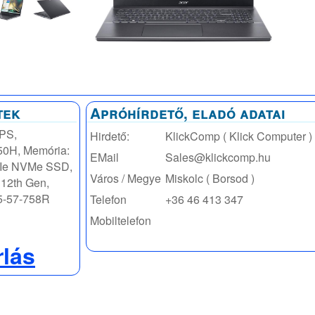
tek
Apróhírdető, eladó adatai
IPS,
Hirdető:
KlickComp ( Klick Computer )
650H, Memória:
EMail
Sales@klickcomp.hu
CIe NVMe SSD,
Város / Megye
Miskolc ( Borsod )
 12th Gen,
15-57-758R
Telefon
+36 46 413 347
Mobiltelefon
rlás