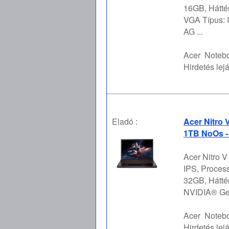
16GB, Hátt
VGA Típus: I
AG ...
Acer
Notebo
Hirdetés lejá
Eladó :
Acer Nitro 
1TB NoOs -
Acer Nitro 
IPS, Proces
32GB, Hátté
NVIDIA® GeF
Acer
Notebo
Hirdetés lejá