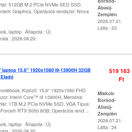
Borsod-
értár: 512GB M.2 PCIe NVMe SED SSD,
Abaúj-
ntel® Graphics, Operációs rendszer: Nincs
Zemplén
2026.07.21.
Látta : 23
ok, laptop
Állapota :
Új
rata :
2026.08.20.
V laptop 15,6" 1920x1080 i9-13900H 32GB
519 163
 Eladó
Ft
V notebook, Kijelző: 15,6" 1920x1080 FHD
Miskolc
szor: Intel® Core™ i9 13900H, Memória:
Borsod-
rtár: 1TB M.2 PCIe NVMe SSD, VGA Típus:
Abaúj-
orce® RTX 5050 8GB, Operációs rend ...
Zemplén
2026.07.21.
ok, laptop
Állapota :
Új
Látta : 24
rata :
2026.08.20.