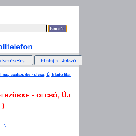
iltelefon
ntkezés/Reg.
Elfelejtett Jelszó
ics, acélszürke - olcsó, Új Eladó Már
lszürke - olcsó, Új
 )