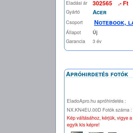
302565
.- Ft
Eladási ár
Acer
Gyártó
Notebook, l
Csoport
Állapot
Új
Garancia
3 év
Apróhirdetés fotók
EladoApro.hu apróhirdetés :
NX.KN4EU.00D
Fotók száma :
Kép váltásához, kérjük, vigye a
egyik kis képre!