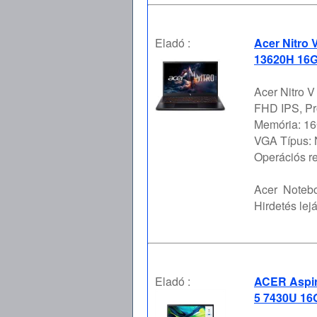
Eladó :
Acer Nitro 
13620H 16G
Acer Nitro V
FHD IPS, Pr
Memória: 16
VGA Típus:
Operációs re 
Acer
Notebo
Hirdetés lejá
Eladó :
ACER Aspir
5 7430U 16