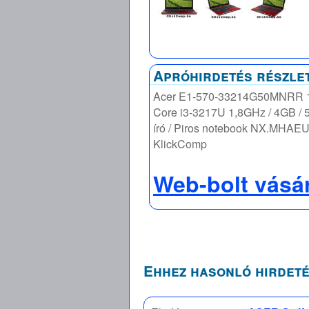
Apróhirdetés részle
Acer E1-570-33214G50MNRR 15,
Core i3-3217U 1,8GHz / 4GB /
író / Piros notebook NX.MHAE
KlickComp
Web-bolt vásá
Ehhez hasonló hirdeté