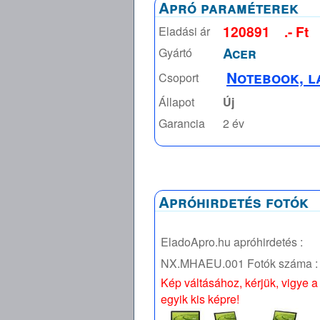
Apró paraméterek
120891
.- Ft
Eladási ár
Acer
Gyártó
Notebook, l
Csoport
Állapot
Új
Garancia
2 év
Apróhirdetés fotók
EladoApro.hu apróhirdetés :
NX.MHAEU.001
Fotók száma :
Kép váltásához, kérjük, vigye a
egyik kis képre!