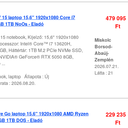
V 15 laptop 15,6" 1920x1080 Core i7
479 095
B 1TB NoOs - Eladó
Ft
 15 notebook, Kijelző: 15,6" 1920x1080
Miskolc
ocesszor: Intel® Core™ i7 13620H,
Borsod-
GB, Háttértár: 1TB M.2 PCIe NVMe SSD,
Abaúj-
 NVIDIA® GeForce® RTX 5050 8GB,
Zemplén
...
2026.07.21.
Látta : 21
ok, laptop
Állapota :
Új
rata :
2026.08.20.
e Go laptop 15.6" 1920x1080 AMD Ryzen
229 235
GB 1TB DOS - Eladó
Ft