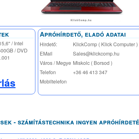
tek
Apróhírdető, eladó adatai
6" / Intel
Hirdető:
KlickComp ( Klick Computer )
 500GB / DVD
EMail
Sales@klickcomp.hu
U.001
Város / Megye
Miskolc ( Borsod )
Telefon
+36 46 413 347
rlás
Mobiltelefon
sek - számítástechnika ingyen apróhírdet