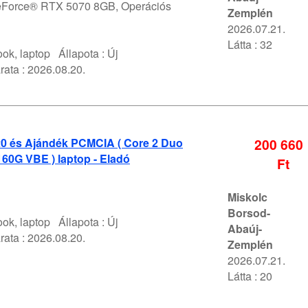
Force® RTX 5070 8GB, Operációs
Zemplén
2026.07.21.
Látta : 32
ok, laptop
Állapota :
Új
rata :
2026.08.20.
0 és Ajándék PCMCIA ( Core 2 Duo
200 660
60G VBE ) laptop - Eladó
Ft
Miskolc
Borsod-
ok, laptop
Állapota :
Új
Abaúj-
rata :
2026.08.20.
Zemplén
2026.07.21.
Látta : 20