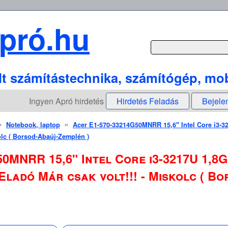
pró.hu
lt számítástechnika, számítógép, mob
Ingyen Apró hirdetés
Hirdetés Feladás
Bejele
»
»
Notebook, laptop
Acer E1-570-33214G50MNRR 15,6" Intel Core i3-3
kolc ( Borsod-Abaúj-Zemplén )
50MNRR 15,6" Intel Core i3-3217U 1,
j Eladó Már csak volt!!! - Miskolc ( 