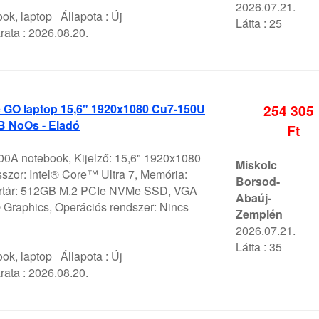
2026.07.21.
ok, laptop
Állapota :
Új
Látta : 25
rata :
2026.08.20.
e GO laptop 15,6" 1920x1080 Cu7-150U
254 305
 NoOs - Eladó
Ft
A notebook, Kijelző: 15,6" 1920x1080
Miskolc
szor: Intel® Core™ Ultra 7, Memória:
Borsod-
értár: 512GB M.2 PCIe NVMe SSD, VGA
Abaúj-
® Graphics, Operációs rendszer: Nincs
Zemplén
2026.07.21.
Látta : 35
ok, laptop
Állapota :
Új
rata :
2026.08.20.