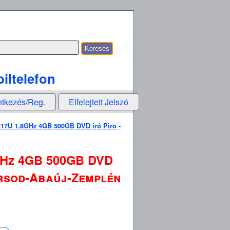
iltelefon
ntkezés/Reg.
Elfelejtett Jelszó
217U 1,8GHz 4GB 500GB DVD író Piro -
8GHz 4GB 500GB DVD
Borsod-Abaúj-Zemplén