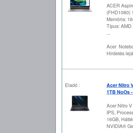
ACER Aspire
(FHD1080) 1
Memória: 16
Típus: AMD 
...
Acer
Notebo
Hirdetés lejá
Eladó :
Acer Nitro
1TB NoOs -
Acer Nitro 
IPS, Proces
16GB, Hátté
NVIDIA® GeF