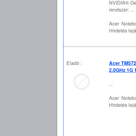
NVIDIA® Ge
rendszer: ...
Acer
Notebo
Hirdetés lejá
Eladó :
Acer TM572
2.0GHz 1G 1
...
Acer
Notebo
Hirdetés lejá