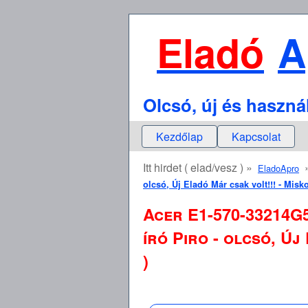
Eladó
A
Olcsó, új és haszná
Kezdőlap
Kapcsolat
Itt hirdet ( elad/vesz ) »
EladoApro
olcsó, Új Eladó Már csak volt!!! - Mis
Acer E1-570-33214G
író Piro - olcsó, Ú
)