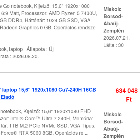
 Go notebook, Kijelző: 15,6" 1920x1080
Miskolc
6:9 Matt, Processzor: AMD Ryzen 5 7430U,
Borsod-
GB DDR4, Háttértár: 1024 GB SSD, VGA
Abaúj-
Radeon Graphics 0 GB, Operációs rendsze
Zemplén
2026.07.21.
Látta : 30
ok, laptop
Állapota :
Új
rata :
2026.08.20.
 V laptop 15,6" 1920x1080 Cu7-240H 16GB
634 048
 Eladó
Ft
V notebook, Kijelző: 15,6" 1920x1080 FHD
Miskolc
szor: Intel® Core™ Ultra 7 240H, Memória:
Borsod-
rtár: 1TB M.2 PCIe NVMe SSD, VGA Típus:
Abaúj-
orce® RTX 5060 8GB, Operációs re ...
Zemplén