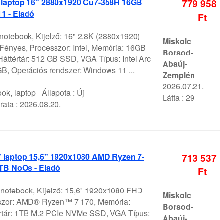
 laptop 16" 2880x1920 Cu7-358H 16GB
779 958
1 - Eladó
Ft
notebook, Kijelző: 16" 2.8K (2880x1920)
Miskolc
nyes, Processzor: Intel, Memória: 16GB
Borsod-
ttértár: 512 GB SSD, VGA Típus: Intel Arc
Abaúj-
B, Operációs rendszer: Windows 11 ...
Zemplén
2026.07.21.
ok, laptop
Állapota :
Új
Látta : 29
rata :
2026.08.20.
V laptop 15,6" 1920x1080 AMD Ryzen 7-
713 537
TB NoOs - Eladó
Ft
V notebook, Kijelző: 15,6" 1920x1080 FHD
Miskolc
szor: AMD® Ryzen™ 7 170, Memória:
Borsod-
rtár: 1TB M.2 PCIe NVMe SSD, VGA Típus:
Abaúj-