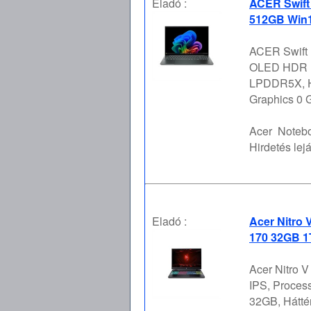
Eladó :
ACER Swift
512GB Win1
ACER Swift 
OLED HDR Fé
LPDDR5X, Há
Graphics 0 G
Acer
Notebo
Hirdetés lejá
Eladó :
Acer Nitro 
170 32GB 1
Acer Nitro 
IPS, Proces
32GB, Hátté