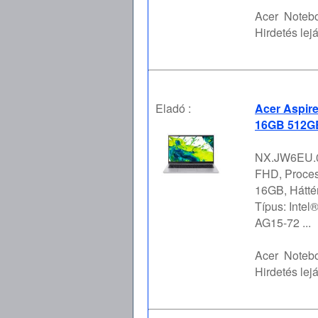
Acer
Notebo
Hirdetés lejá
Eladó :
Acer Aspir
16GB 512GB
NX.JW6EU.00
FHD, Proces
16GB, Hátt
Típus: Intel
AG15-72 ...
Acer
Notebo
Hirdetés lejá