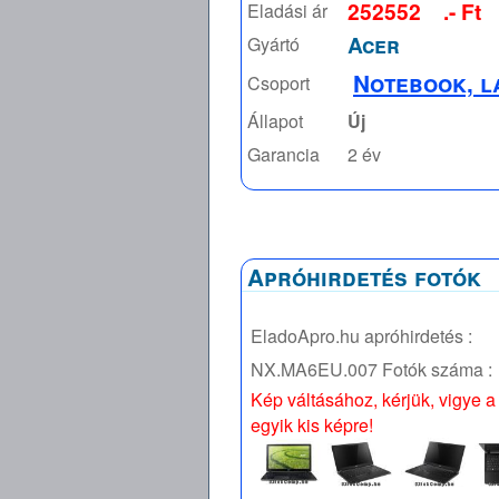
252552
.- Ft
Eladási ár
Acer
Gyártó
Notebook, l
Csoport
Állapot
Új
Garancia
2 év
Apróhirdetés fotók
EladoApro.hu apróhirdetés :
NX.MA6EU.007
Fotók száma :
Kép váltásához, kérjük, vigye a
egyik kis képre!