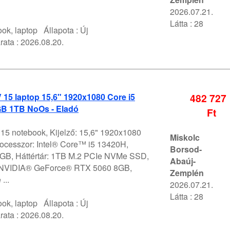
2026.07.21.
Látta : 28
ok, laptop
Állapota :
Új
rata :
2026.08.20.
V 15 laptop 15,6" 1920x1080 Core i5
482 727
B 1TB NoOs - Eladó
Ft
 15 notebook, Kijelző: 15,6" 1920x1080
Miskolc
ocesszor: Intel® Core™ i5 13420H,
Borsod-
GB, Háttértár: 1TB M.2 PCIe NVMe SSD,
Abaúj-
 NVIDIA® GeForce® RTX 5060 8GB,
Zemplén
...
2026.07.21.
Látta : 28
ok, laptop
Állapota :
Új
rata :
2026.08.20.