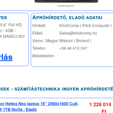
tek
Apróhírdető, eladó adatai
,6" Full HD
Hirdető:
KlickComp ( Klick Computer )
z / 4GB /
EMail
Sales@klickcomp.hu
NX.MA6EU.007
Város / Megye
Miskolc ( Borsod )
Telefon
+36 46 413 347
rlás
Mobiltelefon
sek - számítástechnika ingyen apróhírdet
or Helios Neo laptop 16" 2560x1600 Cu9-
1 228 014
 1TB NoOs - Eladó
Ft