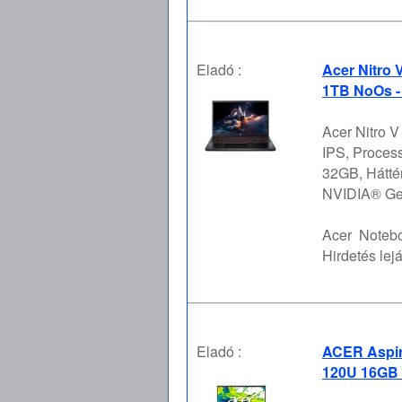
Eladó :
Acer Nitro 
1TB NoOs -
Acer Nitro 
IPS, Proces
32GB, Hátté
NVIDIA® GeF
Acer
Notebo
Hirdetés lejá
Eladó :
ACER Aspire
120U 16GB 