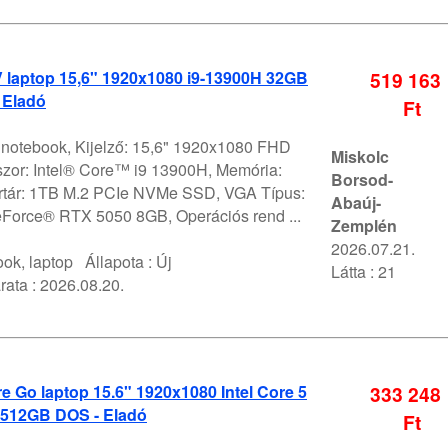
V laptop 15,6" 1920x1080 i9-13900H 32GB
519 163
 Eladó
Ft
V notebook, Kijelző: 15,6" 1920x1080 FHD
Miskolc
szor: Intel® Core™ i9 13900H, Memória:
Borsod-
rtár: 1TB M.2 PCIe NVMe SSD, VGA Típus:
Abaúj-
orce® RTX 5050 8GB, Operációs rend ...
Zemplén
2026.07.21.
ok, laptop
Állapota :
Új
Látta : 21
rata :
2026.08.20.
 Go laptop 15.6" 1920x1080 Intel Core 5
333 248
512GB DOS - Eladó
Ft