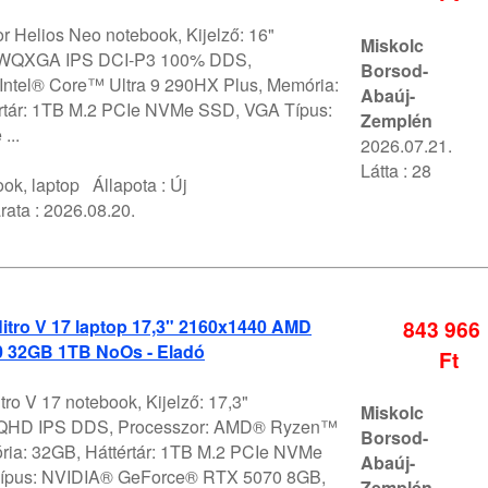
r Helios Neo notebook, Kijelző: 16"
Miskolc
WQXGA IPS DCI-P3 100% DDS,
Borsod-
 Intel® Core™ Ultra 9 290HX Plus, Memória:
Abaúj-
rtár: 1TB M.2 PCIe NVMe SSD, VGA Típus:
Zemplén
...
2026.07.21.
Látta : 28
ok, laptop
Állapota :
Új
rata :
2026.08.20.
itro V 17 laptop 17,3" 2160x1440 AMD
843 966
0 32GB 1TB NoOs - Eladó
Ft
tro V 17 notebook, Kijelző: 17,3"
Miskolc
QHD IPS DDS, Processzor: AMD® Ryzen™
Borsod-
ria: 32GB, Háttértár: 1TB M.2 PCIe NVMe
Abaúj-
ípus: NVIDIA® GeForce® RTX 5070 8GB,
Zemplén