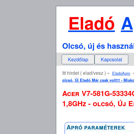
Eladó
A
Olcsó, új és haszná
Kezdőlap
Kapcsolat
Itt hirdet ( elad/vesz ) »
EladoApro
olcsó, Új Eladó Már csak volt!!! - Mis
Acer V7-581G-53334G
1,8GHz - olcsó, Új 
Apró paraméterek