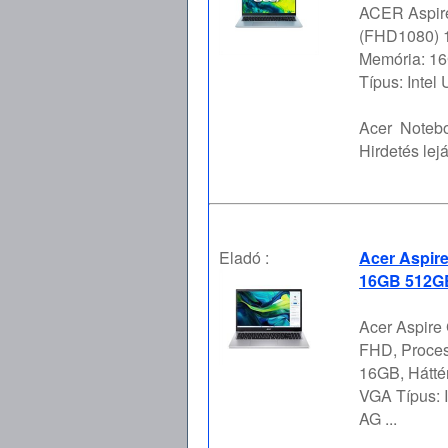
ACER Aspire
(FHD1080) 16
Memória: 16
Típus: Intel
Acer
Notebo
Hirdetés lejá
Eladó :
Acer Aspire
16GB 512GB
Acer Aspire
FHD, Proces
16GB, Hátt
VGA Típus: I
AG ...