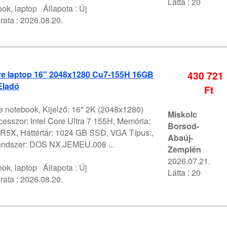
Látta : 20
ok, laptop
Állapota :
Új
rata :
2026.08.20.
e laptop 16" 2048x1280 Cu7-155H 16GB
430 721
Eladó
Ft
 notebook, Kijelző: 16" 2K (2048x1280)
Miskolc
esszor: Intel Core Ultra 7 155H, Memória:
Borsod-
X, Háttértár: 1024 GB SSD, VGA Típus:,
Abaúj-
endszer: DOS NX.JEMEU.008 ...
Zemplén
2026.07.21.
ok, laptop
Állapota :
Új
Látta : 20
rata :
2026.08.20.