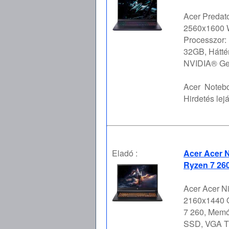
Acer Predato
2560x1600 
Processzor:
32GB, Hátté
NVIDIA® Ge 
Acer
Notebo
Hirdetés lejá
Eladó :
Acer Acer N
Ryzen 7 26
Acer Acer Ni
2160x1440 
7 260, Memó
SSD, VGA T