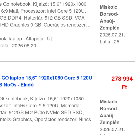
 Go notebook, Kijelző: 15,6" 1920x1080
Miskolc
:9 Matt, Processzor: Intel Core 5 120U,
Borsod-
GB DDR4, Háttértár: 512 GB SSD, VGA
Abaúj-
 UHD Graphics 0 GB, Operációs rendszer: ...
Zemplén
2026.07.21.
ok, laptop
Állapota :
Új
Látta : 25
rata :
2026.08.20.
 GO laptop 15,6" 1920x1080 Core 5 120U
278 994
 NoOs - Eladó
Ft
 GO notebook, Kijelző: 15,6" 1920x1080
Miskolc
szor: Intel® Core™ 5 120U, Memória:
Borsod-
értár: 512GB M.2 PCIe NVMe SED SSD,
Abaúj-
ntel® Graphics, Operációs rendszer: Nincs
Zemplén
2026.07.21.