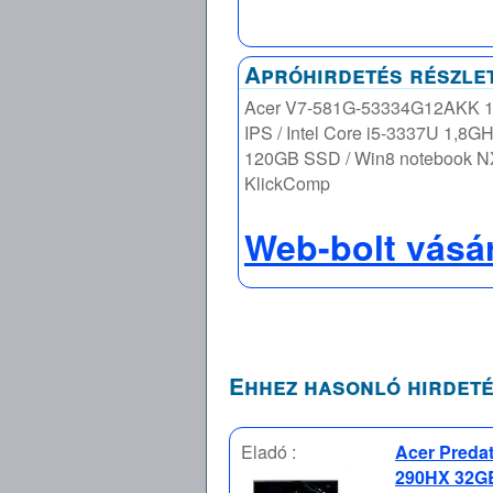
Apróhirdetés részle
Acer V7-581G-53334G12AKK 15
IPS / Intel Core i5-3337U 1,8GH
120GB SSD / Win8 notebook 
KlickComp
Web-bolt vásá
Ehhez hasonló hirdeté
Eladó :
Acer Predat
290HX 32GB