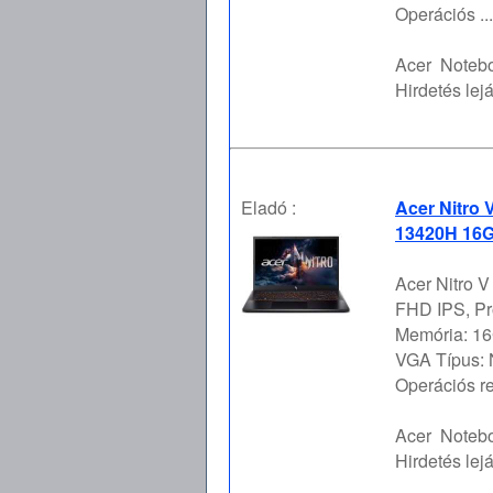
Operációs ...
Acer
Notebo
Hirdetés lejá
Eladó :
Acer Nitro 
13420H 16G
Acer Nitro V
FHD IPS, Pr
Memória: 16
VGA Típus:
Operációs re 
Acer
Notebo
Hirdetés lejá