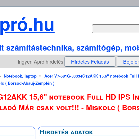
pró.hu
lt számítástechnika, számítógép, mob
Ingyen Apró hirdetés
Hirdetés Feladás
Bejele
»
»
Notebook, laptop
Acer V7-581G-53334G12AKK 15,6" notebook Full H
kolc ( Borsod-Abaúj-Zemplén )
12AKK 15,6" notebook Full HD IPS In
Eladó Már csak volt!!! - Miskolc ( Bo
Hirdetés adatok