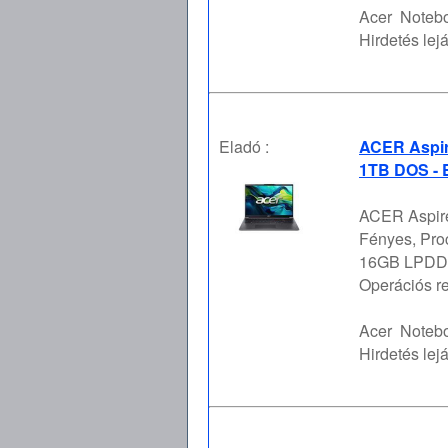
Acer
Notebo
Hirdetés lejá
Eladó :
ACER Aspir
1TB DOS - 
ACER Aspire
Fényes, Proc
16GB LPDDR5
Operációs r
Acer
Notebo
Hirdetés lejá