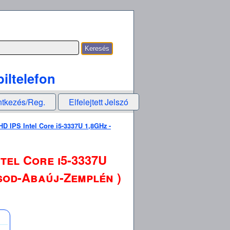
iltelefon
ntkezés/Reg.
Elfelejtett Jelszó
D IPS Intel Core i5-3337U 1,8GHz -
tel Core i5-3337U
rsod-Abaúj-Zemplén )