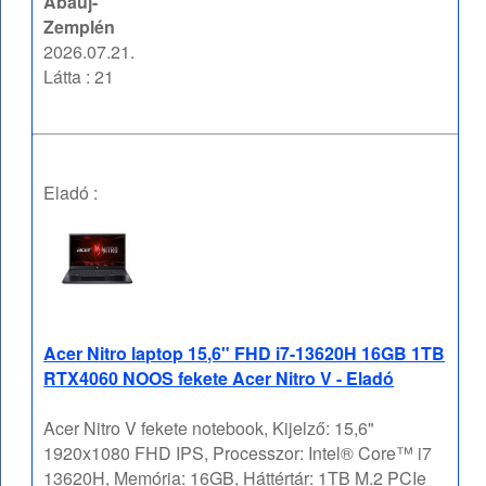
Abaúj-
Zemplén
2026.07.21.
Látta : 21
Eladó :
Acer Nitro laptop 15,6" FHD i7-13620H 16GB 1TB
RTX4060 NOOS fekete Acer Nitro V - Eladó
Acer Nitro V fekete notebook, Kijelző: 15,6"
1920x1080 FHD IPS, Processzor: Intel® Core™ i7
13620H, Memória: 16GB, Háttértár: 1TB M.2 PCIe