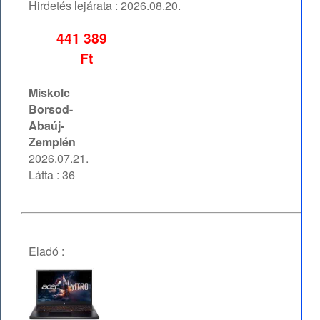
Hirdetés lejárata :
2026.08.20.
441 389
Ft
Miskolc
Borsod-
Abaúj-
Zemplén
2026.07.21.
Látta : 36
Eladó :