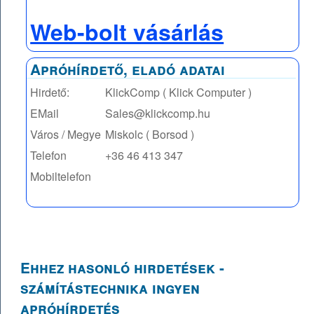
Web-bolt vásárlás
Apróhírdető, eladó adatai
Hirdető:
KlickComp ( Klick Computer )
EMail
Sales@klickcomp.hu
Város / Megye
Miskolc ( Borsod )
Telefon
+36 46 413 347
Mobiltelefon
Ehhez hasonló hirdetések -
számítástechnika ingyen
apróhírdetés