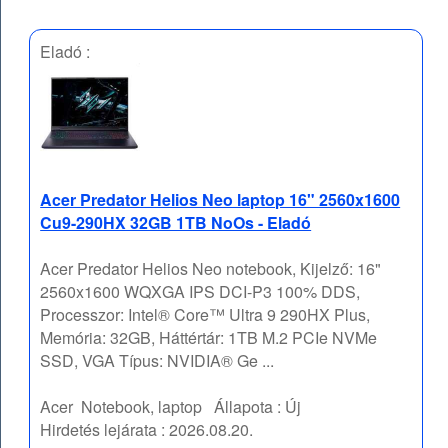
Eladó :
Acer Predator Helios Neo laptop 16" 2560x1600
Cu9-290HX 32GB 1TB NoOs - Eladó
Acer Predator Helios Neo notebook, Kijelző: 16"
2560x1600 WQXGA IPS DCI-P3 100% DDS,
Processzor: Intel® Core™ Ultra 9 290HX Plus,
Memória: 32GB, Háttértár: 1TB M.2 PCIe NVMe
SSD, VGA Típus: NVIDIA® Ge ...
Acer
Notebook, laptop
Állapota :
Új
Hirdetés lejárata :
2026.08.20.