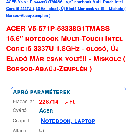
ACER V5-571P-53338G1TMASS 15,6" notebook Multi-Touch Intel
Core i5 3337U 1,8GHz - olcsó, Új Eladó Már csak volt!!! - Miskolc (
Borsod-Abaúj-Zemplén )
ACER V5-571P-53338G1TMASS
15,6" notebook Multi-Touch Intel
Core i5 3337U 1,8GHz - olcsó, Új
Eladó Már csak volt!!! - Miskolc (
Borsod-Abaúj-Zemplén )
Apró paraméterek
228714
.- Ft
Eladási ár
Acer
Gyártó
Notebook, laptop
Csoport
Állapot
Új