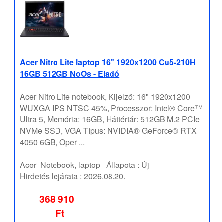
Acer Nitro Lite laptop 16" 1920x1200 Cu5-210H
16GB 512GB NoOs - Eladó
Acer Nitro Lite notebook, Kijelző: 16" 1920x1200
WUXGA IPS NTSC 45%, Processzor: Intel® Core™
Ultra 5, Memória: 16GB, Háttértár: 512GB M.2 PCIe
NVMe SSD, VGA Típus: NVIDIA® GeForce® RTX
4050 6GB, Oper ...
Acer
Notebook, laptop
Állapota :
Új
Hirdetés lejárata :
2026.08.20.
368 910
Ft