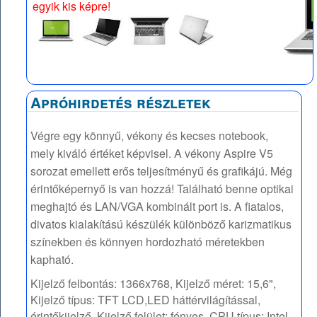
egyik kis képre!
Apróhirdetés részletek
Végre egy könnyű, vékony és kecses notebook,
mely kiváló értéket képvisel. A vékony Aspire V5
sorozat emellett erős teljesítményű és grafikájú. Még
érintőképernyő is van hozzá! Található benne optikai
meghajtó és LAN/VGA kombinált port is. A fiatalos,
divatos kialakítású készülék különböző karizmatikus
színekben és könnyen hordozható méretekben
kapható.
Kijelző felbontás: 1366x768, Kijelző méret: 15,6",
Kijelző típus: TFT LCD,LED háttérvilágítással,
érintőkijelző, Kijelző felület: fényes, CPU típus: Intel