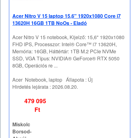
Acer Nitro V 15 laptop 15,6" 1920x1080 Core i7
13620H 16GB 1TB NoOs - Eladó
Acer Nitro V 15 notebook, Kijelző: 15,6" 1920x1080
FHD IPS, Processzor: Intel® Core™ i7 13620H,
Memória: 16GB, Háttértár: 1TB M.2 PCIe NVMe
SSD, VGA Típus: NVIDIA® GeForce® RTX 5050
8GB, Operációs re ...
Acer
Notebook, laptop
Állapota :
Új
Hirdetés lejárata :
2026.08.20.
479 095
Ft
Miskolc
Borsod-