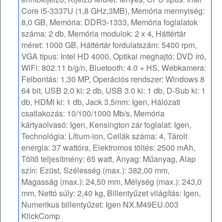
Core i5-3337U (1,8 GHz,3MB), Memória mennyiség:
8,0 GB, Memória: DDR3-1333, Memória foglalatok
száma: 2 db, Memória modulok: 2 x 4, Háttértár
méret: 1000 GB, Háttértár fordulatszám: 5400 rpm,
VGA típus: Intel HD 4000, Optikai meghajtó: DVD író,
WiFi: 802.11 b/g/n, Bluetooth: 4.0 + HS, Webkamera:
Felbontás: 1,30 MP, Operációs rendszer: Windows 8
64 bit, USB 2.0 ki: 2 db, USB 3.0 ki: 1 db, D-Sub ki: 1
db, HDMI ki: 1 db, Jack 3,5mm: Igen, Hálózati
csatlakozás: 10/100/1000 Mb/s, Memória
kártyaolvasó: Igen, Kensington zár foglalat: Igen,
Technológia: Lítium-ion, Cellák száma: 4, Tárolt
energia: 37 wattóra, Elektromos töltés: 2500 mAh,
Töltő teljesítmény: 65 watt, Anyag: Műanyag, Alap
szín: Ezüst, Szélesség (max.): 382,00 mm,
Magasság (max.): 24,50 mm, Mélység (max.): 243,0
mm, Nettó súly: 2,40 kg, Billentyűzet világítás: Igen,
Numerikus billentyűzet: Igen NX.M49EU.003
KlickComp