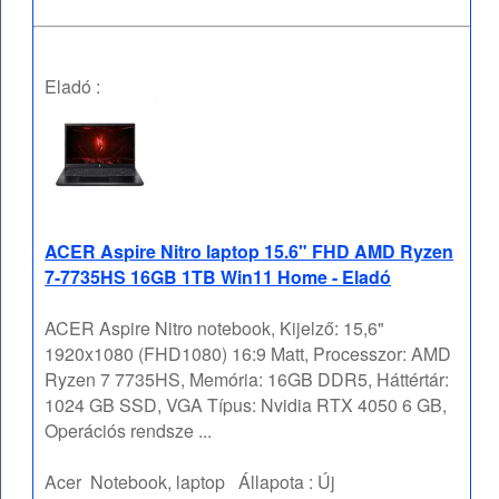
Eladó :
ACER Aspire Nitro laptop 15.6" FHD AMD Ryzen
7-7735HS 16GB 1TB Win11 Home - Eladó
ACER Aspire Nitro notebook, Kijelző: 15,6"
1920x1080 (FHD1080) 16:9 Matt, Processzor: AMD
Ryzen 7 7735HS, Memória: 16GB DDR5, Háttértár:
1024 GB SSD, VGA Típus: Nvidia RTX 4050 6 GB,
Operációs rendsze ...
Acer
Notebook, laptop
Állapota :
Új