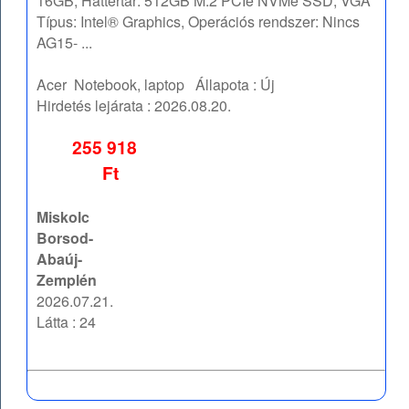
16GB, Háttértár: 512GB M.2 PCIe NVMe SSD, VGA
Típus: Intel® Graphics, Operációs rendszer: Nincs
AG15- ...
Acer
Notebook, laptop
Állapota :
Új
Hirdetés lejárata :
2026.08.20.
255 918
Ft
Miskolc
Borsod-
Abaúj-
Zemplén
2026.07.21.
Látta : 24