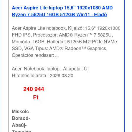
Acer Aspire Lite laptop 15,6" 1920x1080 AMD
Ryzen 7-5825U 16GB 512GB Win11 - Eladó
Acer Aspire Lite notebook, Kijelző: 15,6" 1920x1080
FHD IPS, Processzor: AMD® Ryzen™ 7 5825U,
Memória: 16GB, Háttértár: 512GB M.2 PCIe NVMe
SSD, VGA Típus: AMD® Radeon™ Graphics,
Operációs rendszer: ...
Acer
Notebook, laptop
Állapota :
Új
Hirdetés lejárata :
2026.08.20.
240 944
Ft
Miskolc
Borsod-
Abaúj-
Zemplén