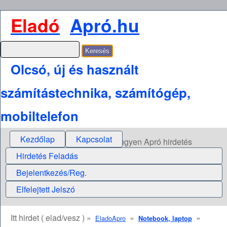
Eladó
Apró.hu
Olcsó, új és használt
számítástechnika, számítógép,
mobiltelefon
Kezdőlap
Kapcsolat
Ingyen Apró hirdetés
Hirdetés Feladás
Bejelentkezés/Reg.
Elfelejtett Jelszó
Itt hirdet ( elad/vesz ) »
»
»
EladoApro
Notebook, laptop