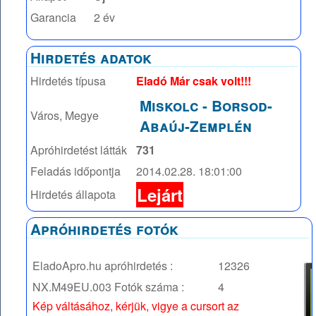
Garancia
2 év
Hirdetés adatok
Hirdetés típusa
Eladó Már csak volt!!!
Miskolc
-
Borsod-
Város, Megye
Abaúj-Zemplén
Apróhirdetést látták
731
Feladás időpontja
2014.02.28. 18:01:00
Lejárt
Hirdetés állapota
Apróhirdetés fotók
EladoApro.hu apróhirdetés :
12326
NX.M49EU.003
Fotók száma :
4
Kép váltásához, kérjük, vigye a cursort az