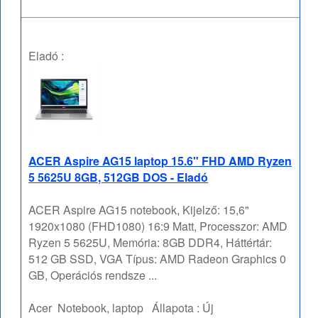
Eladó :
ACER Aspire AG15 laptop 15.6" FHD AMD Ryzen
5 5625U 8GB, 512GB DOS - Eladó
ACER Aspire AG15 notebook, Kijelző: 15,6"
1920x1080 (FHD1080) 16:9 Matt, Processzor: AMD
Ryzen 5 5625U, Memória: 8GB DDR4, Háttértár:
512 GB SSD, VGA Típus: AMD Radeon Graphics 0
GB, Operációs rendsze ...
Acer
Notebook, laptop
Állapota :
Új