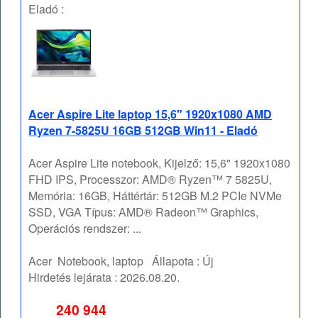
Eladó :
Acer Aspire Lite laptop 15,6" 1920x1080 AMD
Ryzen 7-5825U 16GB 512GB Win11 - Eladó
Acer Aspire Lite notebook, Kijelző: 15,6" 1920x1080
FHD IPS, Processzor: AMD® Ryzen™ 7 5825U,
Memória: 16GB, Háttértár: 512GB M.2 PCIe NVMe
SSD, VGA Típus: AMD® Radeon™ Graphics,
Operációs rendszer: ...
Acer
Notebook, laptop
Állapota :
Új
Hirdetés lejárata :
2026.08.20.
240 944