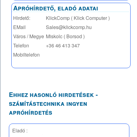
Apróhírdető, eladó adatai
Hirdető:
KlickComp ( Klick Computer )
EMail
Sales@klickcomp.hu
Város / Megye
Miskolc ( Borsod )
Telefon
+36 46 413 347
Mobiltelefon
Ehhez hasonló hirdetések -
számítástechnika ingyen
apróhírdetés
Eladó :