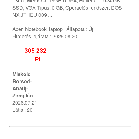
150U, Memória: 16GB DDR4, Háttértár: 1024 GB
SSD, VGA Típus: 0 GB, Operációs rendszer: DOS
NX.JTHEU.009 ...
Acer
Notebook, laptop
Állapota :
Új
Hirdetés lejárata :
2026.08.20.
305 232
Ft
Miskolc
Borsod-
Abaúj-
Zemplén
2026.07.21.
Látta : 20