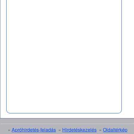
»
Apróhirdetés-feladás
»
Hirdetéskezelés
»
Oldaltérkép