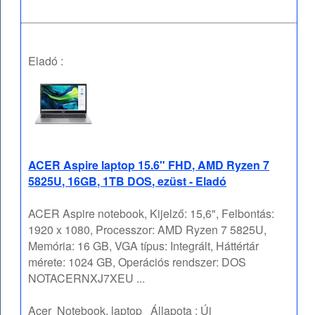
Eladó :
ACER Aspire laptop 15.6" FHD, AMD Ryzen 7
5825U, 16GB, 1TB DOS, ezüst - Eladó
ACER Aspire notebook, Kijelző: 15,6", Felbontás:
1920 x 1080, Processzor: AMD Ryzen 7 5825U,
Memória: 16 GB, VGA típus: Integrált, Háttértár
mérete: 1024 GB, Operációs rendszer: DOS
NOTACERNXJ7XEU ...
Acer
Notebook, laptop
Állapota :
Új