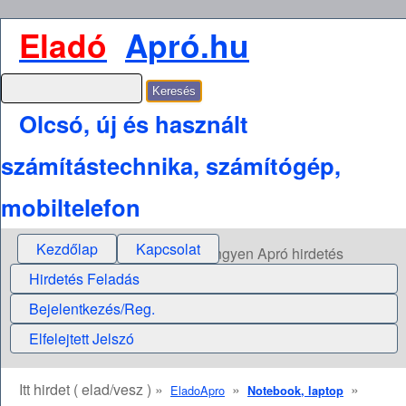
Eladó
Apró.hu
Olcsó, új és használt
számítástechnika, számítógép,
mobiltelefon
Kezdőlap
Kapcsolat
Ingyen Apró hirdetés
Hirdetés Feladás
Bejelentkezés/Reg.
Elfelejtett Jelszó
Itt hirdet ( elad/vesz ) »
»
»
EladoApro
Notebook, laptop