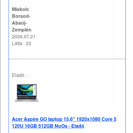
Miskolc
Borsod-
Abaúj-
Zemplén
2026.07.21.
Látta : 22
Eladó :
Acer Aspire GO laptop 15,6" 1920x1080 Core 5
120U 16GB 512GB NoOs - Eladó