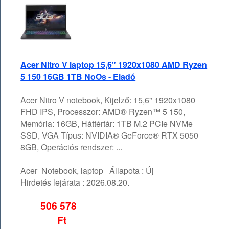
Acer Nitro V laptop 15,6" 1920x1080 AMD Ryzen
5 150 16GB 1TB NoOs - Eladó
Acer Nitro V notebook, Kijelző: 15,6" 1920x1080
FHD IPS, Processzor: AMD® Ryzen™ 5 150,
Memória: 16GB, Háttértár: 1TB M.2 PCIe NVMe
SSD, VGA Típus: NVIDIA® GeForce® RTX 5050
8GB, Operációs rendszer: ...
Acer
Notebook, laptop
Állapota :
Új
Hirdetés lejárata :
2026.08.20.
506 578
Ft