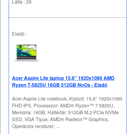
Látta : 29
Eladó :
Acer Aspire Lite laptop 15,6" 1920x1080 AMD
Ryzen 7-5825U 16GB 512GB NoOs - Eladó
Acer Aspire Lite notebook, Kijelző: 15,6" 1920x1080
FHD IPS, Processzor: AMD® Ryzen™ 7 5825U,
Memória: 16GB, Háttértár: 512GB M.2 PCIe NVMe
SSD, VGA Típus: AMD® Radeon™ Graphics,
Operációs rendszer: ...