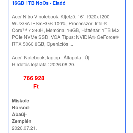
16GB 1TB NoOs - Eladó
Acer Nitro V notebook, Kijelző: 16" 1920x1200
WUXGA IPS/sRGB 100%, Processzor: Intel®
Core™ 7 240H, Memória: 16GB, Háttértár: 1TB M.2
PCIe NVMe SSD, VGA Típus: NVIDIA® GeForce®
RTX 5060 8GB, Operációs ...
Acer
Notebook, laptop
Állapota :
Új
Hirdetés lejárata :
2026.08.20.
766 928
Ft
Miskolc
Borsod-
Abaúj-
Zemplén
2026.07.21.