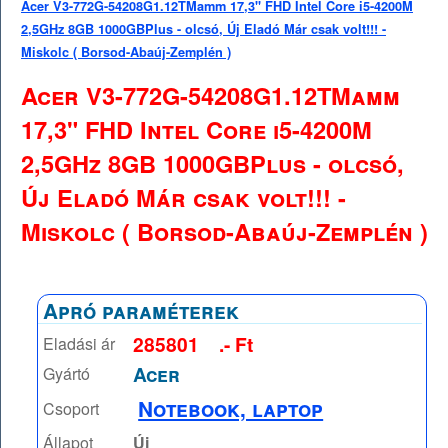
Acer V3-772G-54208G1.12TMamm 17,3" FHD Intel Core i5-4200M
2,5GHz 8GB 1000GBPlus - olcsó, Új Eladó Már csak volt!!! -
Miskolc ( Borsod-Abaúj-Zemplén )
Acer V3-772G-54208G1.12TMamm
17,3" FHD Intel Core i5-4200M
2,5GHz 8GB 1000GBPlus - olcsó,
Új Eladó Már csak volt!!! -
Miskolc ( Borsod-Abaúj-Zemplén )
Apró paraméterek
285801
.- Ft
Eladási ár
Acer
Gyártó
Notebook, laptop
Csoport
Állapot
Új