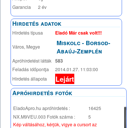
Garancia
2 év
Hirdetés adatok
Hirdetés típusa
Eladó Már csak volt!!!
Miskolc
-
Borsod-
Város, Megye
Abaúj-Zemplén
Apróhirdetést látták
583
Feladás időpontja
2014.01.27. 11:03:00
Lejárt
Hirdetés állapota
Apróhirdetés fotók
EladoApro.hu apróhirdetés :
16425
NX.M9VEU.003
Fotók száma :
5
Kép váltásához, kérjük, vigye a cursort az