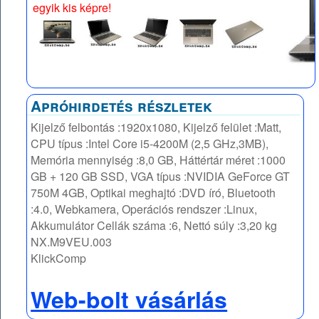
egyik kis képre!
Apróhirdetés részletek
Kijelző felbontás :1920x1080, Kijelző felület :Matt,
CPU típus :Intel Core i5-4200M (2,5 GHz,3MB),
Memória mennyiség :8,0 GB, Háttértár méret :1000
GB + 120 GB SSD, VGA típus :NVIDIA GeForce GT
750M 4GB, Optikai meghajtó :DVD író, Bluetooth
:4.0, Webkamera, Operációs rendszer :Linux,
Akkumulátor Cellák száma :6, Nettó súly :3,20 kg
NX.M9VEU.003
KlickComp
Web-bolt vásárlás