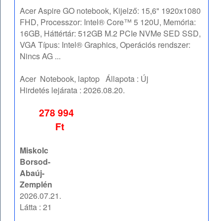
Acer Aspire GO notebook, Kijelző: 15,6" 1920x1080
FHD, Processzor: Intel® Core™ 5 120U, Memória:
16GB, Háttértár: 512GB M.2 PCIe NVMe SED SSD,
VGA Típus: Intel® Graphics, Operációs rendszer:
Nincs AG ...
Acer
Notebook, laptop
Állapota :
Új
Hirdetés lejárata :
2026.08.20.
278 994
Ft
Miskolc
Borsod-
Abaúj-
Zemplén
2026.07.21.
Látta : 21