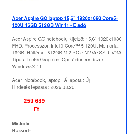
Acer Aspire GO laptop 15,6" 1920x1080 Core5-
120U 16GB 512GB Win11 - Eladó
Acer Aspire GO notebook, Kijelző: 15,6" 1920x1080
FHD, Processzor: Intel® Core™ 5 120U, Memória:
16GB, Háttértár: 512GB M.2 PCIe NVMe SSD, VGA
Típus: Intel® Graphics, Operációs rendszer:
Windows® 11 ...
Acer
Notebook, laptop
Állapota :
Új
Hirdetés lejárata :
2026.08.20.
259 639
Ft
Miskolc
Borsod-