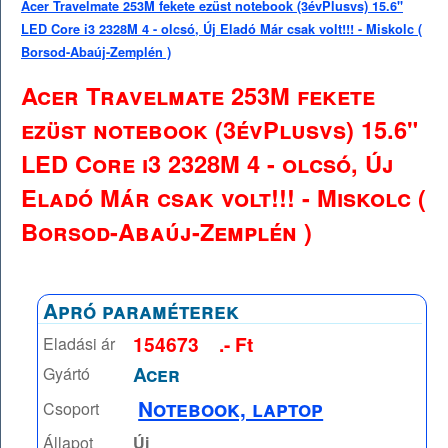
Acer Travelmate 253M fekete ezüst notebook (3évPlusvs) 15.6"
LED Core i3 2328M 4 - olcsó, Új Eladó Már csak volt!!! - Miskolc (
Borsod-Abaúj-Zemplén )
Acer Travelmate 253M fekete
ezüst notebook (3évPlusvs) 15.6"
LED Core i3 2328M 4 - olcsó, Új
Eladó Már csak volt!!! - Miskolc (
Borsod-Abaúj-Zemplén )
Apró paraméterek
154673
.- Ft
Eladási ár
Acer
Gyártó
Notebook, laptop
Csoport
Állapot
Új