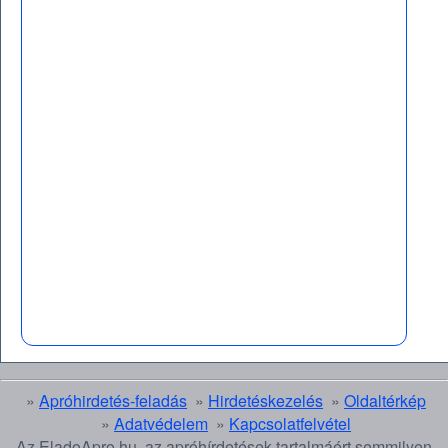
»
Apróhirdetés-feladás
»
Hirdetéskezelés
»
Oldaltérkép
»
Adatvédelem
»
Kapcsolatfelvétel
Az EladoApro.hu. az apróhírdetések tartalmáért semmilyen