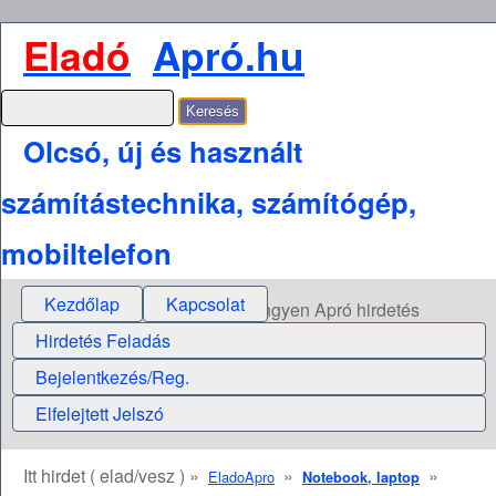
Eladó
Apró.hu
Olcsó, új és használt
számítástechnika, számítógép,
mobiltelefon
Kezdőlap
Kapcsolat
Ingyen Apró hirdetés
Hirdetés Feladás
Bejelentkezés/Reg.
Elfelejtett Jelszó
Itt hirdet ( elad/vesz ) »
»
»
EladoApro
Notebook, laptop