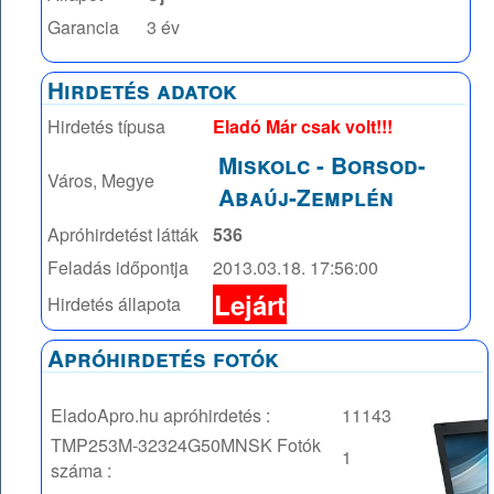
Garancia
3 év
Hirdetés adatok
Hirdetés típusa
Eladó Már csak volt!!!
Miskolc
-
Borsod-
Város, Megye
Abaúj-Zemplén
Apróhirdetést látták
536
Feladás időpontja
2013.03.18. 17:56:00
Lejárt
Hirdetés állapota
Apróhirdetés fotók
EladoApro.hu apróhirdetés :
11143
TMP253M-32324G50MNSK
Fotók
1
száma :