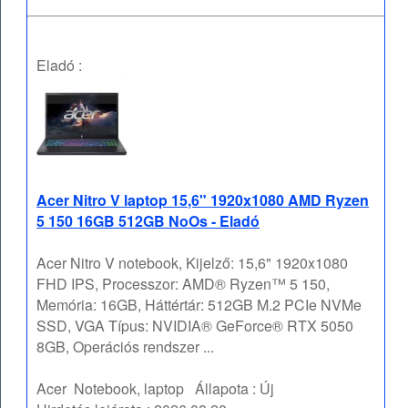
Eladó :
Acer Nitro V laptop 15,6" 1920x1080 AMD Ryzen
5 150 16GB 512GB NoOs - Eladó
Acer Nitro V notebook, Kijelző: 15,6" 1920x1080
FHD IPS, Processzor: AMD® Ryzen™ 5 150,
Memória: 16GB, Háttértár: 512GB M.2 PCIe NVMe
SSD, VGA Típus: NVIDIA® GeForce® RTX 5050
8GB, Operációs rendszer ...
Acer
Notebook, laptop
Állapota :
Új