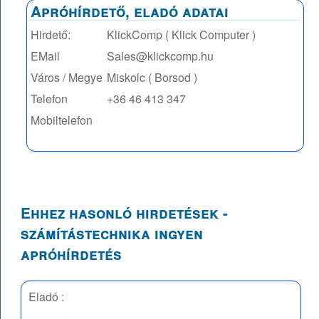
Apróhírdető, eladó adatai
Hirdető:
KlickComp ( Klick Computer )
EMail
Sales@klickcomp.hu
Város / Megye
Miskolc ( Borsod )
Telefon
+36 46 413 347
Mobiltelefon
Ehhez hasonló hirdetések -
számítástechnika ingyen
apróhírdetés
Eladó :