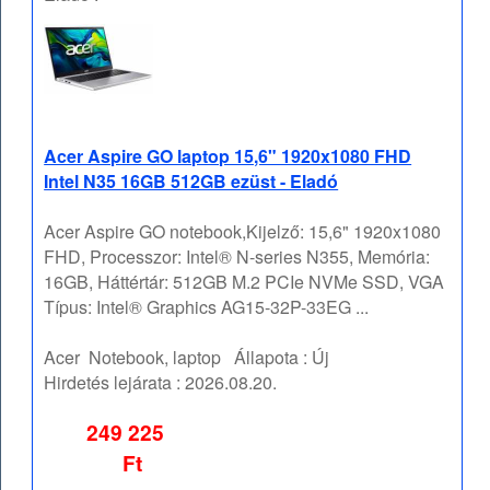
Acer Aspire GO laptop 15,6" 1920x1080 FHD
Intel N35 16GB 512GB ezüst - Eladó
Acer Aspire GO notebook,Kijelző: 15,6" 1920x1080
FHD, Processzor: Intel® N-series N355, Memória:
16GB, Háttértár: 512GB M.2 PCIe NVMe SSD, VGA
Típus: Intel® Graphics AG15-32P-33EG ...
Acer
Notebook, laptop
Állapota :
Új
Hirdetés lejárata :
2026.08.20.
249 225
Ft