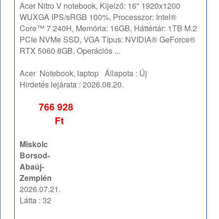
Acer Nitro V notebook, Kijelző: 16" 1920x1200
WUXGA IPS/sRGB 100%, Processzor: Intel®
Core™ 7 240H, Memória: 16GB, Háttértár: 1TB M.2
PCIe NVMe SSD, VGA Típus: NVIDIA® GeForce®
RTX 5060 8GB, Operációs ...
Acer
Notebook, laptop
Állapota :
Új
Hirdetés lejárata :
2026.08.20.
766 928
Ft
Miskolc
Borsod-
Abaúj-
Zemplén
2026.07.21.
Látta : 32