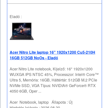
Eladó :
Acer Nitro Lite laptop 16" 1920x1200 Cu5-210H
16GB 512GB NoOs - Eladó
Acer Nitro Lite notebook, Kijelző: 16" 1920x1200
WUXGA IPS NTSC 45%, Processzor: Intel® Core™
Ultra 5, Memória: 16GB, Háttértár: 512GB M.2 PCIe
NVMe SSD, VGA Típus: NVIDIA® GeForce® RTX
4050 6GB, Oper ...
Acer
Notebook, laptop
Állapota :
Új
Hirdetés lejárata :
2026.08.20.