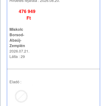
Hirdetés lejárata :
2026.08.20.
476 949
Ft
Miskolc
Borsod-
Abaúj-
Zemplén
2026.07.21.
Látta : 29
Eladó :