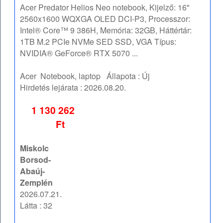
Acer Predator Helios Neo notebook, Kijelző: 16"
2560x1600 WQXGA OLED DCI-P3, Processzor:
Intel® Core™ 9 386H, Memória: 32GB, Háttértár:
1TB M.2 PCIe NVMe SED SSD, VGA Típus:
NVIDIA® GeForce® RTX 5070 ...
Acer
Notebook, laptop
Állapota :
Új
Hirdetés lejárata :
2026.08.20.
1 130 262
Ft
Miskolc
Borsod-
Abaúj-
Zemplén
2026.07.21.
Látta : 32