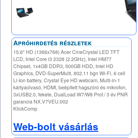
Apróhirdetés részletek
15.6" HD (1366x768) Acer CineCrystal LED TFT
LCD, Intel Core i3 2328 (2.2GHz), Intel HM77
Chipset, 1x4GB DDR3, 500GB HDD, Intel HD
Graphics, DVD-SuperMulti, 802.11 bgn Wi-Fi, 6 cell
Li-Ion battery, Crystal Eye HD webcam, Multi-in-1
kártyaolvasó, HDMI, beépített hagszóró és mikrofon,
3xUSB2.0, fekete, DualLoad W7/W8 Prof./ 3 év PNR
garancia NX.V7VEU.002
KlickComp
Web-bolt vásárlás