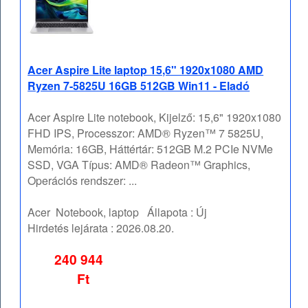
Acer Aspire Lite laptop 15,6" 1920x1080 AMD
Ryzen 7-5825U 16GB 512GB Win11 - Eladó
Acer Aspire Lite notebook, Kijelző: 15,6" 1920x1080
FHD IPS, Processzor: AMD® Ryzen™ 7 5825U,
Memória: 16GB, Háttértár: 512GB M.2 PCIe NVMe
SSD, VGA Típus: AMD® Radeon™ Graphics,
Operációs rendszer: ...
Acer
Notebook, laptop
Állapota :
Új
Hirdetés lejárata :
2026.08.20.
240 944
Ft