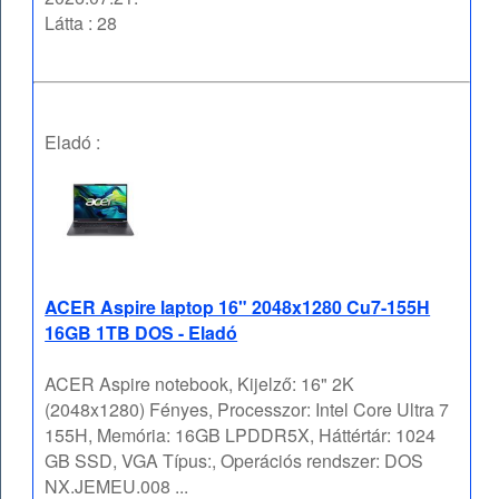
Látta : 28
Eladó :
ACER Aspire laptop 16" 2048x1280 Cu7-155H
16GB 1TB DOS - Eladó
ACER Aspire notebook, Kijelző: 16" 2K
(2048x1280) Fényes, Processzor: Intel Core Ultra 7
155H, Memória: 16GB LPDDR5X, Háttértár: 1024
GB SSD, VGA Típus:, Operációs rendszer: DOS
NX.JEMEU.008 ...