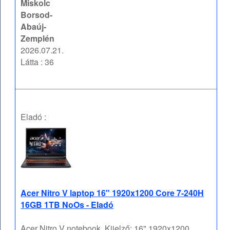
Miskolc
Borsod-
Abaúj-
Zemplén
2026.07.21.
Látta : 36
Eladó :
Acer Nitro V laptop 16" 1920x1200 Core 7-240H
16GB 1TB NoOs - Eladó
Acer Nitro V notebook, Kijelző: 16" 1920x1200