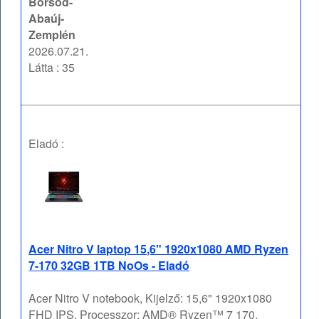
Borsod-
Abaúj-
Zemplén
2026.07.21.
Látta : 35
Eladó :
Acer Nitro V laptop 15,6" 1920x1080 AMD Ryzen
7-170 32GB 1TB NoOs - Eladó
Acer Nitro V notebook, Kijelző: 15,6" 1920x1080
FHD IPS, Processzor: AMD® Ryzen™ 7 170,