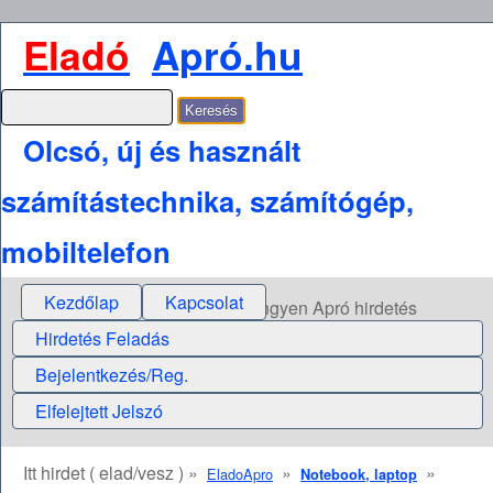
Eladó
Apró.hu
Olcsó, új és használt
számítástechnika, számítógép,
mobiltelefon
Kezdőlap
Kapcsolat
Ingyen Apró hirdetés
Hirdetés Feladás
Bejelentkezés/Reg.
Elfelejtett Jelszó
Itt hirdet ( elad/vesz ) »
»
»
EladoApro
Notebook, laptop