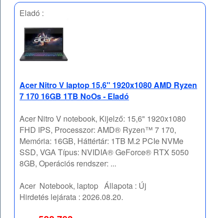
Eladó :
Acer Nitro V laptop 15,6" 1920x1080 AMD Ryzen
7 170 16GB 1TB NoOs - Eladó
Acer Nitro V notebook, Kijelző: 15,6" 1920x1080
FHD IPS, Processzor: AMD® Ryzen™ 7 170,
Memória: 16GB, Háttértár: 1TB M.2 PCIe NVMe
SSD, VGA Típus: NVIDIA® GeForce® RTX 5050
8GB, Operációs rendszer: ...
Acer
Notebook, laptop
Állapota :
Új
Hirdetés lejárata :
2026.08.20.