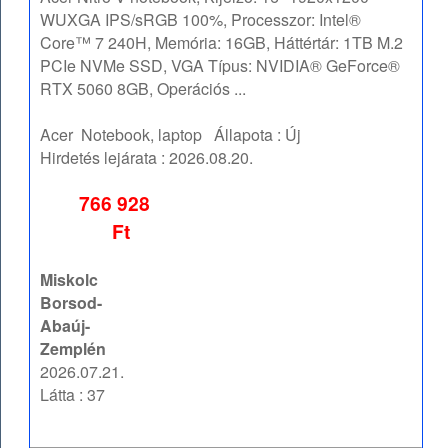
WUXGA IPS/sRGB 100%, Processzor: Intel®
Core™ 7 240H, Memória: 16GB, Háttértár: 1TB M.2
PCIe NVMe SSD, VGA Típus: NVIDIA® GeForce®
RTX 5060 8GB, Operációs ...
Acer
Notebook, laptop
Állapota :
Új
Hirdetés lejárata :
2026.08.20.
766 928
Ft
Miskolc
Borsod-
Abaúj-
Zemplén
2026.07.21.
Látta : 37