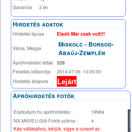
Garancia
2 év
Hirdetés adatok
Hirdetés típusa
Eladó Már csak volt!!!
Miskolc
-
Borsod-
Város, Megye
Abaúj-Zemplén
Apróhirdetést látták
526
Feladás időpontja
2014.07.09. 10:05:00
Lejárt
Hirdetés állapota
Apróhirdetés fotók
EladoApro.hu apróhirdetés :
19984
NX.M9VEU.009
Fotók száma :
4
Kép váltásához, kérjük, vigye a cursort az