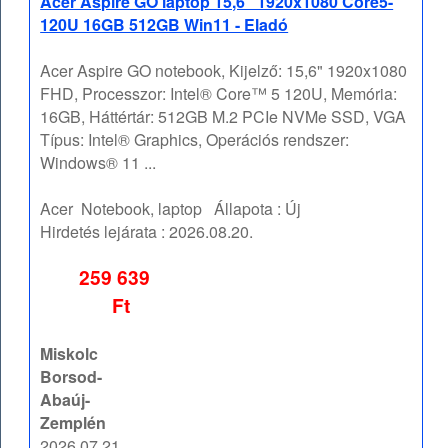
Acer Aspire GO laptop 15,6" 1920x1080 Core5-
120U 16GB 512GB Win11 - Eladó
Acer Aspire GO notebook, Kijelző: 15,6" 1920x1080
FHD, Processzor: Intel® Core™ 5 120U, Memória:
16GB, Háttértár: 512GB M.2 PCIe NVMe SSD, VGA
Típus: Intel® Graphics, Operációs rendszer:
Windows® 11 ...
Acer
Notebook, laptop
Állapota :
Új
Hirdetés lejárata :
2026.08.20.
259 639
Ft
Miskolc
Borsod-
Abaúj-
Zemplén
2026.07.21.