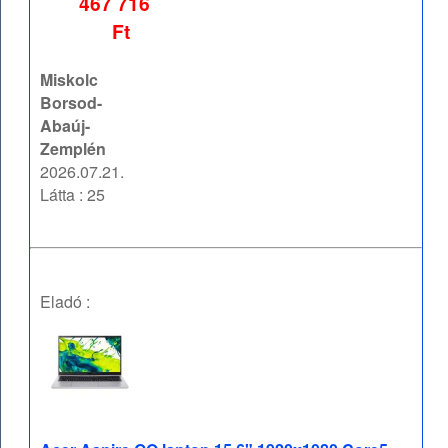
467 716
Ft
Miskolc
Borsod-
Abaúj-
Zemplén
2026.07.21.
Látta : 25
Eladó :