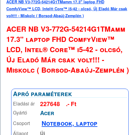
ACER NB V3-772G-54214G1TMamm 17.3" laptop FHD
ComfyView™ LCD, Intel® Core™ i5-42 - olcsó, Új Eladó Már csak
volt!!! - Miskolc ( Borsod-Abaúj-Zemplén )
ACER NB V3-772G-54214G1TMamm
17.3" laptop FHD ComfyView™
LCD, Intel® Core™ i5-42 - olcsó,
Új Eladó Már csak volt!!! -
Miskolc ( Borsod-Abaúj-Zemplén )
Apró paraméterek
227648
.- Ft
Eladási ár
Acer
Gyártó
Notebook, laptop
Csoport
Állapot
Új