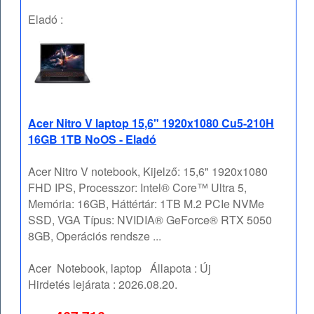
Eladó :
Acer Nitro V laptop 15,6" 1920x1080 Cu5-210H
16GB 1TB NoOS - Eladó
Acer Nitro V notebook, Kijelző: 15,6" 1920x1080
FHD IPS, Processzor: Intel® Core™ Ultra 5,
Memória: 16GB, Háttértár: 1TB M.2 PCIe NVMe
SSD, VGA Típus: NVIDIA® GeForce® RTX 5050
8GB, Operációs rendsze ...
Acer
Notebook, laptop
Állapota :
Új
Hirdetés lejárata :
2026.08.20.