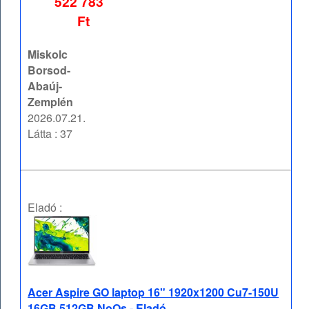
522 783
Ft
Miskolc
Borsod-
Abaúj-
Zemplén
2026.07.21.
Látta : 37
Eladó :
Acer Aspire GO laptop 16" 1920x1200 Cu7-150U
16GB 512GB NoOs - Eladó