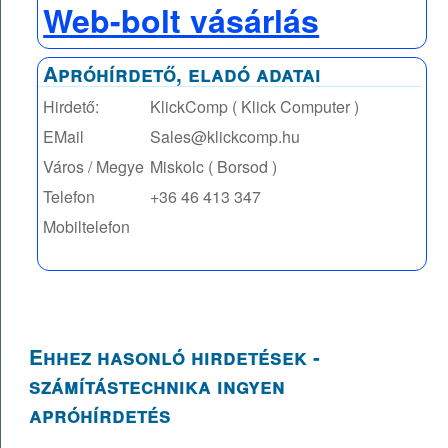
Web-bolt vásárlás
Apróhírdető, eladó adatai
Hirdető:
KlickComp ( Klick Computer )
EMail
Sales@klickcomp.hu
Város / Megye
Miskolc ( Borsod )
Telefon
+36 46 413 347
Mobiltelefon
Ehhez hasonló hirdetések -
számítástechnika ingyen
apróhírdetés