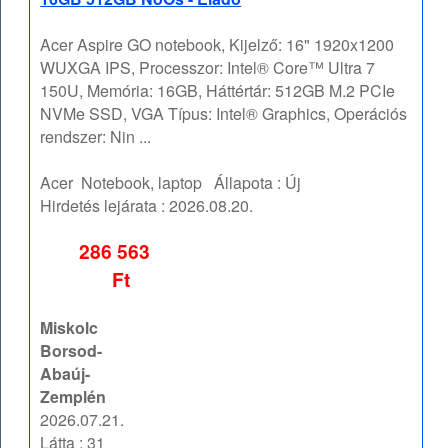
Acer Aspire GO notebook, Kijelző: 16" 1920x1200
WUXGA IPS, Processzor: Intel® Core™ Ultra 7
150U, Memória: 16GB, Háttértár: 512GB M.2 PCIe
NVMe SSD, VGA Típus: Intel® Graphics, Operációs
rendszer: Nin ...
Acer
Notebook, laptop
Állapota :
Új
Hirdetés lejárata :
2026.08.20.
286 563
Ft
Miskolc
Borsod-
Abaúj-
Zemplén
2026.07.21.
Látta : 31