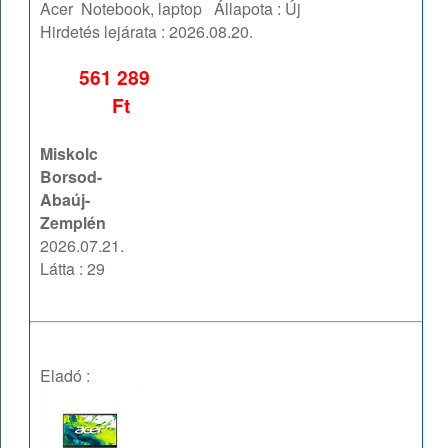
Acer
Notebook, laptop
Állapota :
Új
Hirdetés lejárata :
2026.08.20.
561 289
Ft
Miskolc
Borsod-
Abaúj-
Zemplén
2026.07.21.
Látta : 29
Eladó :