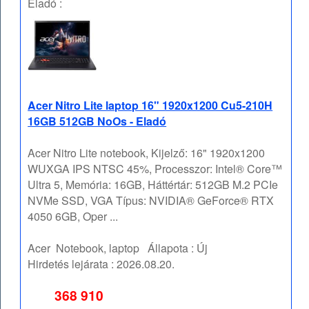
Eladó :
Acer Nitro Lite laptop 16" 1920x1200 Cu5-210H
16GB 512GB NoOs - Eladó
Acer Nitro Lite notebook, Kijelző: 16" 1920x1200
WUXGA IPS NTSC 45%, Processzor: Intel® Core™
Ultra 5, Memória: 16GB, Háttértár: 512GB M.2 PCIe
NVMe SSD, VGA Típus: NVIDIA® GeForce® RTX
4050 6GB, Oper ...
Acer
Notebook, laptop
Állapota :
Új
Hirdetés lejárata :
2026.08.20.
368 910