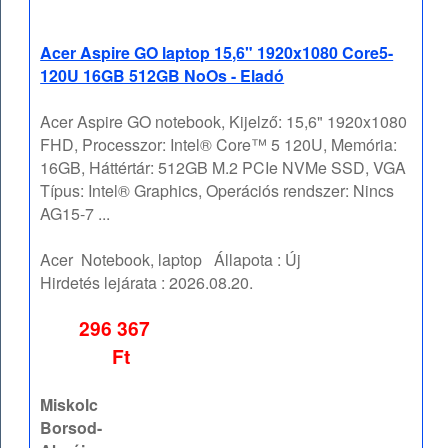
Acer Aspire GO laptop 15,6" 1920x1080 Core5-
120U 16GB 512GB NoOs - Eladó
Acer Aspire GO notebook, Kijelző: 15,6" 1920x1080
FHD, Processzor: Intel® Core™ 5 120U, Memória:
16GB, Háttértár: 512GB M.2 PCIe NVMe SSD, VGA
Típus: Intel® Graphics, Operációs rendszer: Nincs
AG15-7 ...
Acer
Notebook, laptop
Állapota :
Új
Hirdetés lejárata :
2026.08.20.
296 367
Ft
Miskolc
Borsod-