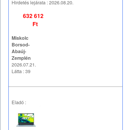
Hirdetés lejárata :
2026.08.20.
632 612
Ft
Miskolc
Borsod-
Abaúj-
Zemplén
2026.07.21.
Látta : 39
Eladó :