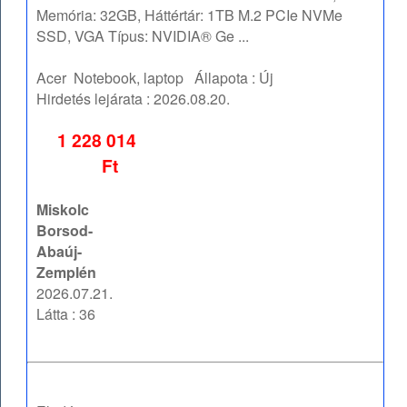
Memória: 32GB, Háttértár: 1TB M.2 PCIe NVMe
SSD, VGA Típus: NVIDIA® Ge ...
Acer
Notebook, laptop
Állapota :
Új
Hirdetés lejárata :
2026.08.20.
1 228 014
Ft
Miskolc
Borsod-
Abaúj-
Zemplén
2026.07.21.
Látta : 36