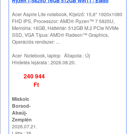
Ryzen 7-5825U 16GB 512GB Win11 - Eladó
Acer Aspire Lite notebook, Kijelző: 15,6" 1920x1080
FHD IPS, Processzor: AMD® Ryzen™ 7 5825U,
Memória: 16GB, Háttértár: 512GB M.2 PCIe NVMe
SSD, VGA Típus: AMD® Radeon™ Graphics,
Operációs rendszer: ...
Acer
Notebook, laptop
Állapota :
Új
Hirdetés lejárata :
2026.08.20.
240 944
Ft
Miskolc
Borsod-
Abaúj-
Zemplén
2026.07.21.
Látta : 35