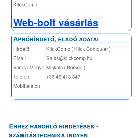
KlickComp
Web-bolt vásárlás
Apróhírdető, eladó adatai
Hirdető:
KlickComp ( Klick Computer )
EMail
Sales@klickcomp.hu
Város / Megye
Miskolc ( Borsod )
Telefon
+36 46 413 347
Mobiltelefon
Ehhez hasonló hirdetések -
számítástechnika ingyen