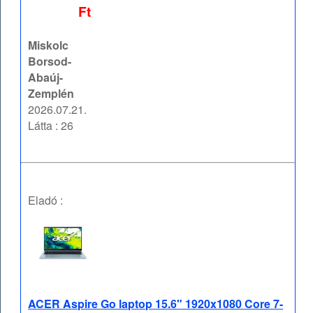
Ft
Miskolc
Borsod-
Abaúj-
Zemplén
2026.07.21.
Látta : 26
Eladó :
ACER Aspire Go laptop 15.6" 1920x1080 Core 7-