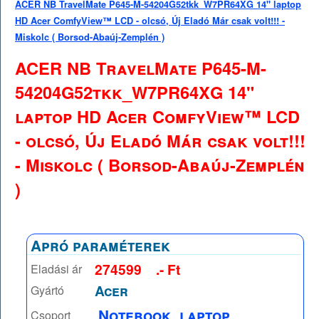
ACER NB TravelMate P645-M-54204G52tkk_W7PR64XG 14" laptop
HD Acer ComfyView™ LCD - olcsó, Új Eladó Már csak volt!!! -
Miskolc ( Borsod-Abaúj-Zemplén )
ACER NB TravelMate P645-M-
54204G52tkk_W7PR64XG 14"
laptop HD Acer ComfyView™ LCD
- olcsó, Új Eladó Már csak volt!!!
- Miskolc ( Borsod-Abaúj-Zemplén
)
Apró paraméterek
274599
.- Ft
Eladási ár
Acer
Gyártó
Notebook, laptop
Csoport