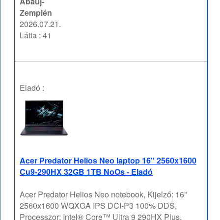
Abaúj-
Zemplén
2026.07.21.
Látta : 41
Eladó :
Acer Predator Helios Neo laptop 16" 2560x1600
Cu9-290HX 32GB 1TB NoOs - Eladó
Acer Predator Helios Neo notebook, Kijelző: 16"
2560x1600 WQXGA IPS DCI-P3 100% DDS,
Processzor: Intel® Core™ Ultra 9 290HX Plus,