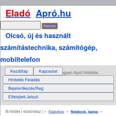
Eladó
Apró.hu
Olcsó, új és használt
számítástechnika, számítógép,
mobiltelefon
Kezdőlap
Kapcsolat
Ingyen Apró hirdetés
Hirdetés Feladás
Bejelentkezés/Reg.
Elfelejtett Jelszó
Itt hirdet ( elad/vesz ) »
»
»
EladoApro
Notebook, laptop