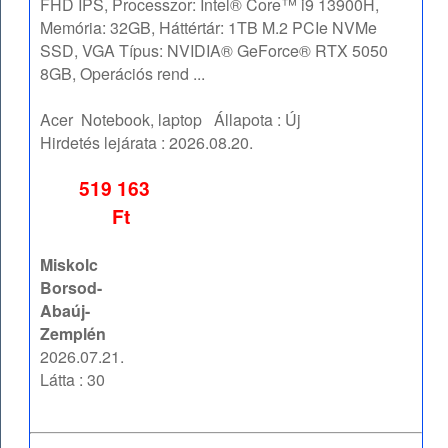
FHD IPS, Processzor: Intel® Core™ i9 13900H,
Memória: 32GB, Háttértár: 1TB M.2 PCIe NVMe
SSD, VGA Típus: NVIDIA® GeForce® RTX 5050
8GB, Operációs rend ...
Acer
Notebook, laptop
Állapota :
Új
Hirdetés lejárata :
2026.08.20.
519 163
Ft
Miskolc
Borsod-
Abaúj-
Zemplén
2026.07.21.
Látta : 30