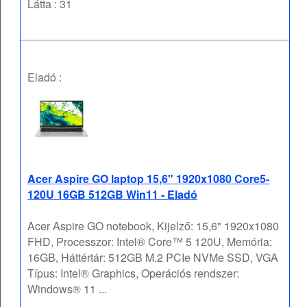
Látta : 31
Eladó :
Acer Aspire GO laptop 15,6" 1920x1080 Core5-
120U 16GB 512GB Win11 - Eladó
Acer Aspire GO notebook, Kijelző: 15,6" 1920x1080
FHD, Processzor: Intel® Core™ 5 120U, Memória:
16GB, Háttértár: 512GB M.2 PCIe NVMe SSD, VGA
Típus: Intel® Graphics, Operációs rendszer:
Windows® 11 ...