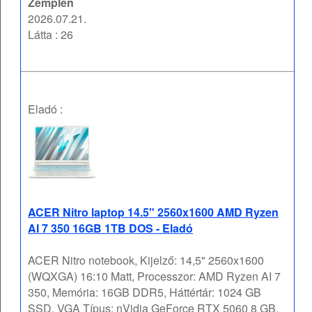
Zemplén
2026.07.21.
Látta : 26
Eladó :
ACER Nitro laptop 14.5" 2560x1600 AMD Ryzen
AI 7 350 16GB 1TB DOS - Eladó
ACER Nitro notebook, Kijelző: 14,5" 2560x1600
(WQXGA) 16:10 Matt, Processzor: AMD Ryzen AI 7
350, Memória: 16GB DDR5, Háttértár: 1024 GB
SSD, VGA Típus: nVidia GeForce RTX 5060 8 GB,