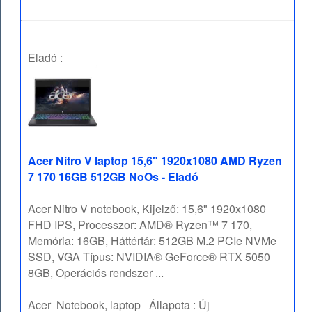
Eladó :
Acer Nitro V laptop 15,6" 1920x1080 AMD Ryzen
7 170 16GB 512GB NoOs - Eladó
Acer Nitro V notebook, Kijelző: 15,6" 1920x1080
FHD IPS, Processzor: AMD® Ryzen™ 7 170,
Memória: 16GB, Háttértár: 512GB M.2 PCIe NVMe
SSD, VGA Típus: NVIDIA® GeForce® RTX 5050
8GB, Operációs rendszer ...
Acer
Notebook, laptop
Állapota :
Új