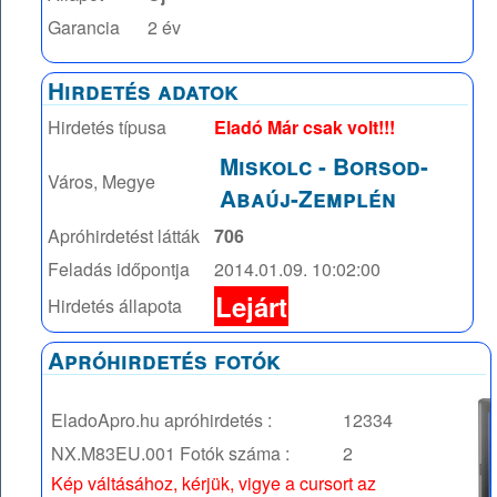
Garancia
2 év
Hirdetés adatok
Hirdetés típusa
Eladó Már csak volt!!!
Miskolc
-
Borsod-
Város, Megye
Abaúj-Zemplén
Apróhirdetést látták
706
Feladás időpontja
2014.01.09. 10:02:00
Lejárt
Hirdetés állapota
Apróhirdetés fotók
EladoApro.hu apróhirdetés :
12334
NX.M83EU.001
Fotók száma :
2
Kép váltásához, kérjük, vigye a cursort az