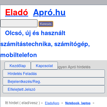
Eladó
Apró.hu
Olcsó, új és használt
számítástechnika, számítógép,
mobiltelefon
Kezdőlap
Kapcsolat
Ingyen Apró hirdetés
Hirdetés Feladás
Bejelentkezés/Reg.
Elfelejtett Jelszó
Itt hirdet ( elad/vesz ) »
»
»
EladoApro
Notebook, laptop