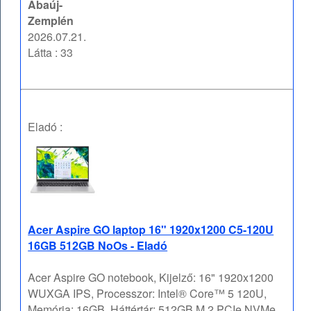
Abaúj-
Zemplén
2026.07.21.
Látta : 33
Eladó :
Acer Aspire GO laptop 16" 1920x1200 C5-120U
16GB 512GB NoOs - Eladó
Acer Aspire GO notebook, Kijelző: 16" 1920x1200
WUXGA IPS, Processzor: Intel® Core™ 5 120U,
Memória: 16GB, Háttértár: 512GB M.2 PCIe NVMe