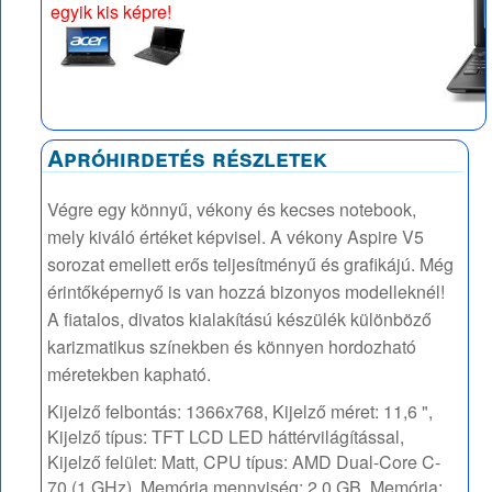
egyik kis képre!
Apróhirdetés részletek
Végre egy könnyű, vékony és kecses notebook,
mely kiváló értéket képvisel. A vékony Aspire V5
sorozat emellett erős teljesítményű és grafikájú. Még
érintőképernyő is van hozzá bizonyos modelleknél!
A fiatalos, divatos kialakítású készülék különböző
karizmatikus színekben és könnyen hordozható
méretekben kapható.
Kijelző felbontás: 1366x768, Kijelző méret: 11,6 ",
Kijelző típus: TFT LCD LED háttérvilágítással,
Kijelző felület: Matt, CPU típus: AMD Dual-Core C-
70 (1 GHz), Memória mennyiség: 2,0 GB, Memória: