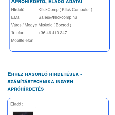
Apróhírdető, eladó adatai
Hirdető:
KlickComp ( Klick Computer )
EMail
Sales@klickcomp.hu
Város / Megye
Miskolc ( Borsod )
Telefon
+36 46 413 347
Mobiltelefon
Ehhez hasonló hirdetések -
számítástechnika ingyen
apróhírdetés
Eladó :