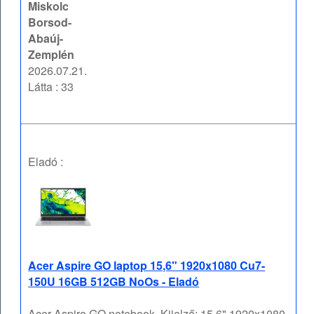
Miskolc
Borsod-
Abaúj-
Zemplén
2026.07.21.
Látta : 33
Eladó :
Acer Aspire GO laptop 15,6" 1920x1080 Cu7-
150U 16GB 512GB NoOs - Eladó
Acer Aspire GO notebook, Kijelző: 15,6" 1920x1080