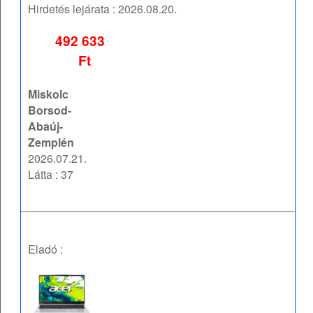
Hirdetés lejárata :
2026.08.20.
492 633
Ft
Miskolc
Borsod-
Abaúj-
Zemplén
2026.07.21.
Látta : 37
Eladó :