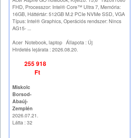
FHD, Processzor: Intel® Core™ Ultra 7, Memória:
16GB, Háttértár: 512GB M.2 PCIe NVMe SSD, VGA
Típus: Intel® Graphics, Operációs rendszer: Nincs
AG15- ...
Acer
Notebook, laptop
Állapota :
Új
Hirdetés lejárata :
2026.08.20.
255 918
Ft
Miskolc
Borsod-
Abaúj-
Zemplén
2026.07.21.
Látta : 32