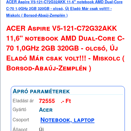
ACER Aspire V5-121-C72G32AKK 11,6" notebook AMD Dual-Core
C-70 1,0GHz 2GB 320GB - olcsó, Új Eladó Már csak volt!!! -
Miskolc ( Borsod-Abaúj-Zemplén )
ACER Aspire V5-121-C72G32AKK
11,6" notebook AMD Dual-Core C-
70 1,0GHz 2GB 320GB - olcsó, Új
Eladó Már csak volt!!! - Miskolc (
Borsod-Abaúj-Zemplén )
Apró paraméterek
72555
.- Ft
Eladási ár
Acer
Gyártó
Notebook, laptop
Csoport
Állapot
Új