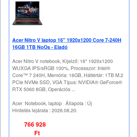
Acer Nitro V laptop 16" 1920x1200 Core 7-240H
16GB 1TB NoOs - Eladó
Acer Nitro V notebook, Kijelző: 16" 1920x1200
WUXGA IPS/sRGB 100%, Processzor: Intel®
Core™ 7 240H, Memória: 16GB, Háttértár: 1TB M.2
PCIe NVMe SSD, VGA Típus: NVIDIA® GeForce®
RTX 5060 8GB, Operációs ...
Acer
Notebook, laptop
Állapota :
Új
Hirdetés lejárata :
2026.08.20.
766 928
Ft