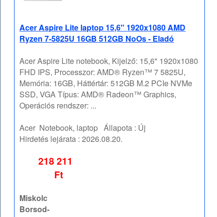
Acer Aspire Lite laptop 15,6" 1920x1080 AMD
Ryzen 7-5825U 16GB 512GB NoOs - Eladó
Acer Aspire Lite notebook, Kijelző: 15,6" 1920x1080
FHD IPS, Processzor: AMD® Ryzen™ 7 5825U,
Memória: 16GB, Háttértár: 512GB M.2 PCIe NVMe
SSD, VGA Típus: AMD® Radeon™ Graphics,
Operációs rendszer: ...
Acer
Notebook, laptop
Állapota :
Új
Hirdetés lejárata :
2026.08.20.
218 211
Ft
Miskolc
Borsod-