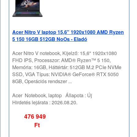
Acer Nitro V laptop 15,6" 1920x1080 AMD Ryzen
5 150 16GB 512GB NoOs - Eladó
Acer Nitro V notebook, Kijelző: 15,6" 1920x1080
FHD IPS, Processzor: AMD® Ryzen™ 5 150,
Memória: 16GB, Háttértár: 512GB M.2 PCIe NVMe
SSD, VGA Típus: NVIDIA® GeForce® RTX 5050
8GB, Operációs rendszer ...
Acer
Notebook, laptop
Állapota :
Új
Hirdetés lejárata :
2026.08.20.
476 949
Ft