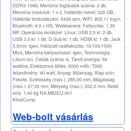
DDR3-1066, Memória foglalatok száma: 2 db,
Memória modulok: 1 x 2, Háttértár méret: 320 GB,
Háttértár fordulatszám: 5400 rpm, WiFi: 802.11 b/g/n,
Bluetooth: 4.0 + HS, Webkamera: Felbontás: 1,30
MP, Operációs rendszer: Linux, USB 2.0 ki: 2 db,
USB 3.0 ki: 1 db, D-Sub ki: 1 db, HDMI ki: 1 db, Jack
3,5mm: Igen, Hálózati csatlakozás: 10/100/1000
Mb/s, Memória kártyaolvasó: Igen, Technológia:
Lítium-ion, Cellák száma: 6, Tárolt energia: 56
wattóra, Elektromos töltés: 5000 mAh, Töltő
teljesítmény: 40 watt, Anyag: Műanyag, Alap szín:
Fekete, Szélesség (max.): 285,00 mm, Magasság
(max.): 27,30 mm, Mélység (max.): 202,0 mm, Nettó
súly: 1,40 kg NX.M83EU.001
KlickComp
Web-bolt vásárlás