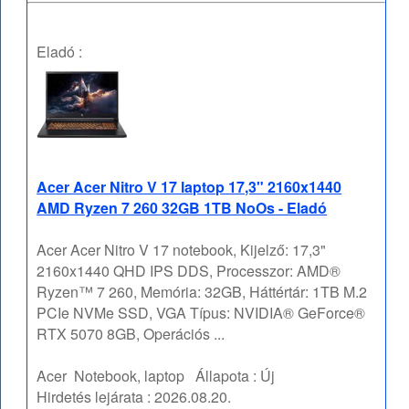
Eladó :
Acer Acer Nitro V 17 laptop 17,3" 2160x1440
AMD Ryzen 7 260 32GB 1TB NoOs - Eladó
Acer Acer Nitro V 17 notebook, Kijelző: 17,3"
2160x1440 QHD IPS DDS, Processzor: AMD®
Ryzen™ 7 260, Memória: 32GB, Háttértár: 1TB M.2
PCIe NVMe SSD, VGA Típus: NVIDIA® GeForce®
RTX 5070 8GB, Operációs ...
Acer
Notebook, laptop
Állapota :
Új
Hirdetés lejárata :
2026.08.20.