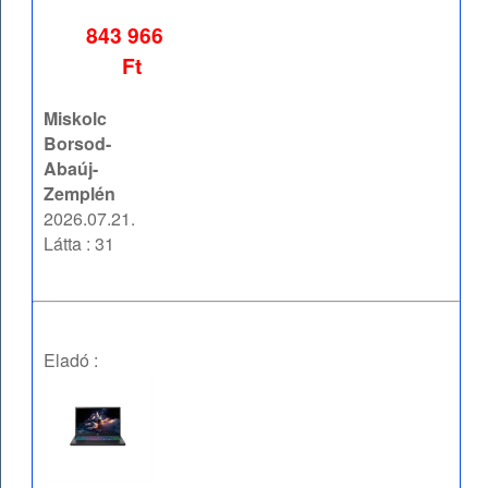
843 966
Ft
Miskolc
Borsod-
Abaúj-
Zemplén
2026.07.21.
Látta : 31
Eladó :