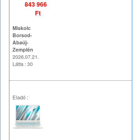
843 966
Ft
Miskolc
Borsod-
Abaúj-
Zemplén
2026.07.21.
Látta : 30
Eladó :