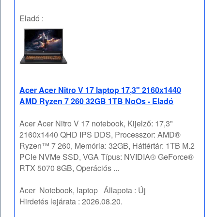
Eladó :
Acer Acer Nitro V 17 laptop 17,3" 2160x1440
AMD Ryzen 7 260 32GB 1TB NoOs - Eladó
Acer Acer Nitro V 17 notebook, Kijelző: 17,3"
2160x1440 QHD IPS DDS, Processzor: AMD®
Ryzen™ 7 260, Memória: 32GB, Háttértár: 1TB M.2
PCIe NVMe SSD, VGA Típus: NVIDIA® GeForce®
RTX 5070 8GB, Operációs ...
Acer
Notebook, laptop
Állapota :
Új
Hirdetés lejárata :
2026.08.20.