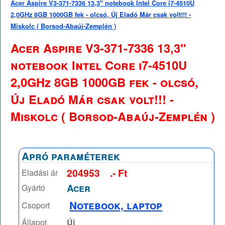
Acer Aspire V3-371-7336 13,3" notebook Intel Core i7-4510U
2,0GHz 8GB 1000GB fek - olcsó, Új Eladó Már csak volt!!! -
Miskolc ( Borsod-Abaúj-Zemplén )
Acer Aspire V3-371-7336 13,3"
notebook Intel Core i7-4510U
2,0GHz 8GB 1000GB fek - olcsó,
Új Eladó Már csak volt!!! -
Miskolc ( Borsod-Abaúj-Zemplén )
Apró paraméterek
204953
.- Ft
Eladási ár
Acer
Gyártó
Notebook, laptop
Csoport
Állapot
Új