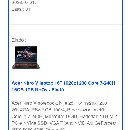
2026.07.21.
Látta : 31
Eladó :
Acer Nitro V laptop 16" 1920x1200 Core 7-240H
16GB 1TB NoOs - Eladó
Acer Nitro V notebook, Kijelző: 16" 1920x1200
WUXGA IPS/sRGB 100%, Processzor: Intel®
Core™ 7 240H, Memória: 16GB, Háttértár: 1TB M.2
PCIe NVMe SSD, VGA Típus: NVIDIA® GeForce®
RTX 5060 8GB, Operációs ...