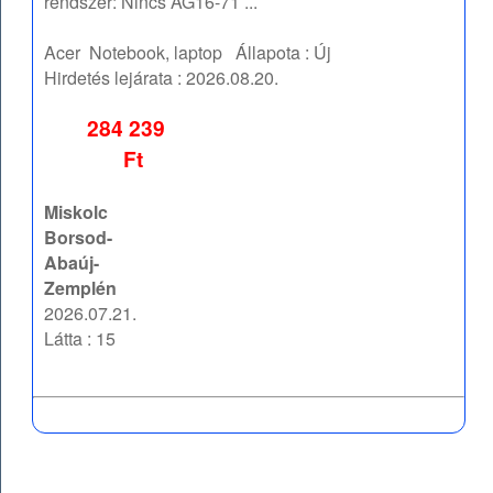
rendszer: Nincs AG16-71 ...
Acer
Notebook, laptop
Állapota :
Új
Hirdetés lejárata :
2026.08.20.
284 239
Ft
Miskolc
Borsod-
Abaúj-
Zemplén
2026.07.21.
Látta : 15