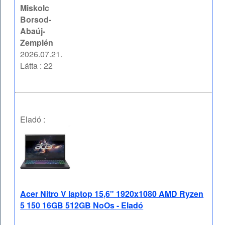
Miskolc
Borsod-
Abaúj-
Zemplén
2026.07.21.
Látta : 22
Eladó :
Acer Nitro V laptop 15,6" 1920x1080 AMD Ryzen
5 150 16GB 512GB NoOs - Eladó