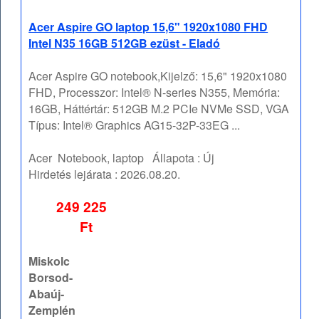
Acer Aspire GO laptop 15,6" 1920x1080 FHD
Intel N35 16GB 512GB ezüst - Eladó
Acer Aspire GO notebook,Kijelző: 15,6" 1920x1080
FHD, Processzor: Intel® N-series N355, Memória:
16GB, Háttértár: 512GB M.2 PCIe NVMe SSD, VGA
Típus: Intel® Graphics AG15-32P-33EG ...
Acer
Notebook, laptop
Állapota :
Új
Hirdetés lejárata :
2026.08.20.
249 225
Ft
Miskolc
Borsod-
Abaúj-
Zemplén