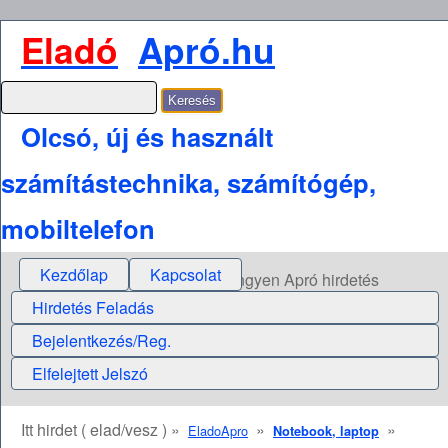
Eladó
Apró.hu
Olcsó, új és használt
számítástechnika, számítógép,
mobiltelefon
Kezdőlap
Kapcsolat
Ingyen Apró hirdetés
Hirdetés Feladás
Bejelentkezés/Reg.
Elfelejtett Jelszó
Itt hirdet ( elad/vesz ) »
»
»
EladoApro
Notebook, laptop