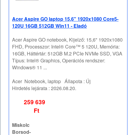
Acer Aspire GO laptop 15,6" 1920x1080 Core5-
120U 16GB 512GB Win11 - Eladó
Acer Aspire GO notebook, Kijelző: 15,6" 1920x1080
FHD, Processzor: Intel® Core™ 5 120U, Memória:
16GB, Háttértár: 512GB M.2 PCIe NVMe SSD, VGA
Típus: Intel® Graphics, Operációs rendszer:
Windows® 11 ...
Acer
Notebook, laptop
Állapota :
Új
Hirdetés lejárata :
2026.08.20.
259 639
Ft
Miskolc
Borsod-