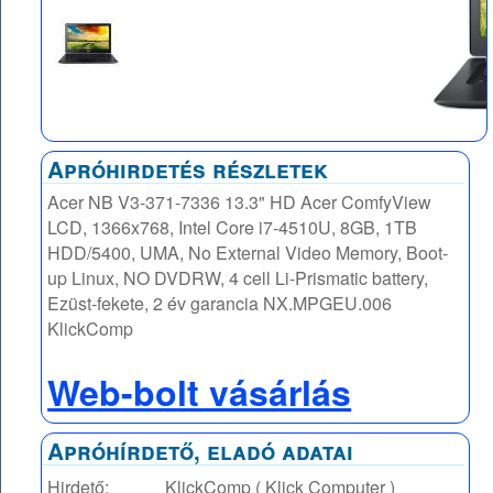
Apróhirdetés részletek
Acer NB V3-371-7336 13.3" HD Acer ComfyView
LCD, 1366x768, Intel Core i7-4510U, 8GB, 1TB
HDD/5400, UMA, No External Video Memory, Boot-
up Linux, NO DVDRW, 4 cell Li-Prismatic battery,
Ezüst-fekete, 2 év garancia NX.MPGEU.006
KlickComp
Web-bolt vásárlás
Apróhírdető, eladó adatai
Hirdető:
KlickComp ( Klick Computer )