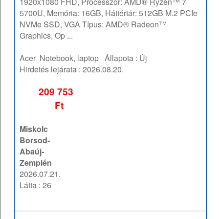
1920x1080 FHD, Processzor: AMD® Ryzen™ 7
5700U, Memória: 16GB, Háttértár: 512GB M.2 PCIe
NVMe SSD, VGA Típus: AMD® Radeon™
Graphics, Op ...
Acer
Notebook, laptop
Állapota :
Új
Hirdetés lejárata :
2026.08.20.
209 753
Ft
Miskolc
Borsod-
Abaúj-
Zemplén
2026.07.21.
Látta : 26