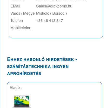
EMail
Sales@klickcomp.hu
Város / Megye
Miskolc ( Borsod )
Telefon
+36 46 413 347
Mobiltelefon
Ehhez hasonló hirdetések -
számítástechnika ingyen
apróhírdetés
Eladó :