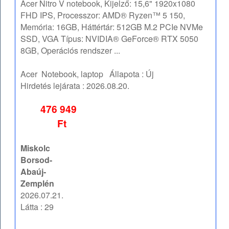
Acer Nitro V notebook, Kijelző: 15,6" 1920x1080
FHD IPS, Processzor: AMD® Ryzen™ 5 150,
Memória: 16GB, Háttértár: 512GB M.2 PCIe NVMe
SSD, VGA Típus: NVIDIA® GeForce® RTX 5050
8GB, Operációs rendszer ...
Acer
Notebook, laptop
Állapota :
Új
Hirdetés lejárata :
2026.08.20.
476 949
Ft
Miskolc
Borsod-
Abaúj-
Zemplén
2026.07.21.
Látta : 29