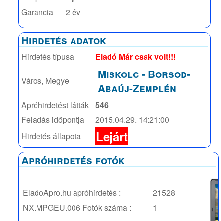
Garancia
2 év
Hirdetés adatok
Hirdetés típusa
Eladó Már csak volt!!!
Miskolc
-
Borsod-
Város, Megye
Abaúj-Zemplén
Apróhirdetést látták
546
Feladás időpontja
2015.04.29. 14:21:00
Lejárt
Hirdetés állapota
Apróhirdetés fotók
EladoApro.hu apróhirdetés :
21528
NX.MPGEU.006
Fotók száma :
1