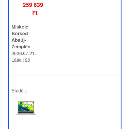
259 639
Ft
Miskolc
Borsod-
Abaúj-
Zemplén
2026.07.21.
Látta : 20
Eladó :