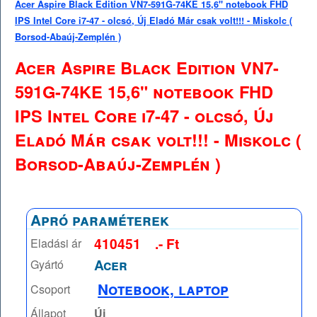
Acer Aspire Black Edition VN7-591G-74KE 15,6" notebook FHD
IPS Intel Core i7-47 - olcsó, Új Eladó Már csak volt!!! - Miskolc (
Borsod-Abaúj-Zemplén )
Acer Aspire Black Edition VN7-
591G-74KE 15,6" notebook FHD
IPS Intel Core i7-47 - olcsó, Új
Eladó Már csak volt!!! - Miskolc (
Borsod-Abaúj-Zemplén )
Apró paraméterek
410451
.- Ft
Eladási ár
Acer
Gyártó
Notebook, laptop
Csoport
Állapot
Új