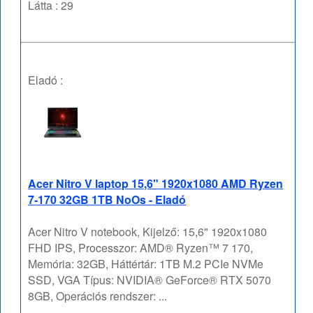
Látta : 29
Eladó :
Acer Nitro V laptop 15,6" 1920x1080 AMD Ryzen
7-170 32GB 1TB NoOs - Eladó
Acer Nitro V notebook, Kijelző: 15,6" 1920x1080
FHD IPS, Processzor: AMD® Ryzen™ 7 170,
Memória: 32GB, Háttértár: 1TB M.2 PCIe NVMe
SSD, VGA Típus: NVIDIA® GeForce® RTX 5070
8GB, Operációs rendszer: ...