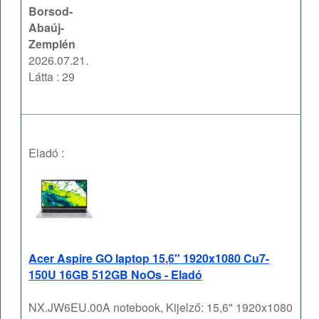
Borsod-
Abaúj-
Zemplén
2026.07.21.
Látta : 29
Eladó :
Acer Aspire GO laptop 15,6" 1920x1080 Cu7-
150U 16GB 512GB NoOs - Eladó
NX.JW6EU.00A notebook, Kijelző: 15,6" 1920x1080