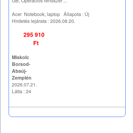
GB, Operációs rendszer ...
Acer
Notebook, laptop
Állapota :
Új
Hirdetés lejárata :
2026.08.20.
295 910
Ft
Miskolc
Borsod-
Abaúj-
Zemplén
2026.07.21.
Látta : 24