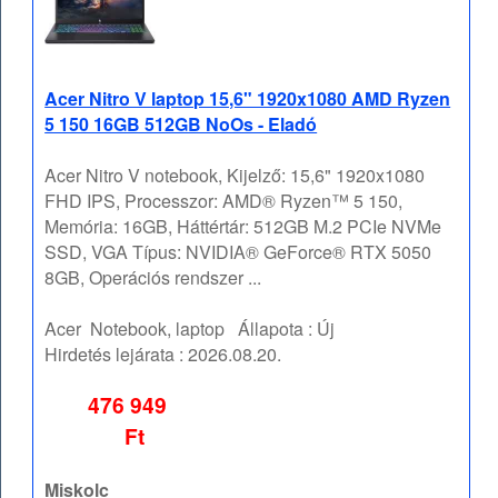
Acer Nitro V laptop 15,6" 1920x1080 AMD Ryzen
5 150 16GB 512GB NoOs - Eladó
Acer Nitro V notebook, Kijelző: 15,6" 1920x1080
FHD IPS, Processzor: AMD® Ryzen™ 5 150,
Memória: 16GB, Háttértár: 512GB M.2 PCIe NVMe
SSD, VGA Típus: NVIDIA® GeForce® RTX 5050
8GB, Operációs rendszer ...
Acer
Notebook, laptop
Állapota :
Új
Hirdetés lejárata :
2026.08.20.
476 949
Ft
Miskolc