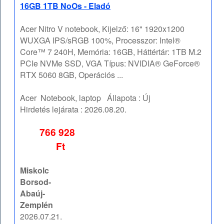
16GB 1TB NoOs - Eladó
Acer Nitro V notebook, Kijelző: 16" 1920x1200
WUXGA IPS/sRGB 100%, Processzor: Intel®
Core™ 7 240H, Memória: 16GB, Háttértár: 1TB M.2
PCIe NVMe SSD, VGA Típus: NVIDIA® GeForce®
RTX 5060 8GB, Operációs ...
Acer
Notebook, laptop
Állapota :
Új
Hirdetés lejárata :
2026.08.20.
766 928
Ft
Miskolc
Borsod-
Abaúj-
Zemplén
2026.07.21.