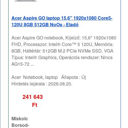
Acer Aspire GO laptop 15,6" 1920x1080 Core5-
120U 8GB 512GB NoOs - Eladó
Acer Aspire GO notebook, Kijelző: 15,6" 1920x1080
FHD, Processzor: Intel® Core™ 5 120U, Memória:
8GB, Háttértár: 512GB M.2 PCIe NVMe SSD, VGA
Típus: Intel® Graphics, Operációs rendszer: Nincs
AG15-72 ...
Acer
Notebook, laptop
Állapota :
Új
Hirdetés lejárata :
2026.08.20.
241 643
Ft
Miskolc
Borsod-