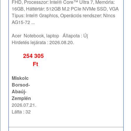
FHD, Processzor: Intel® Core™ Ultra 7, Memória:
16GB, Háttértár: 512GB M.2 PCIe NVMe SSD, VGA
Típus: Intel® Graphics, Operációs rendszer: Nincs
AG15-72 ...
Acer
Notebook, laptop
Állapota :
Új
Hirdetés lejárata :
2026.08.20.
254 305
Ft
Miskolc
Borsod-
Abaúj-
Zemplén
2026.07.21.
Látta : 32