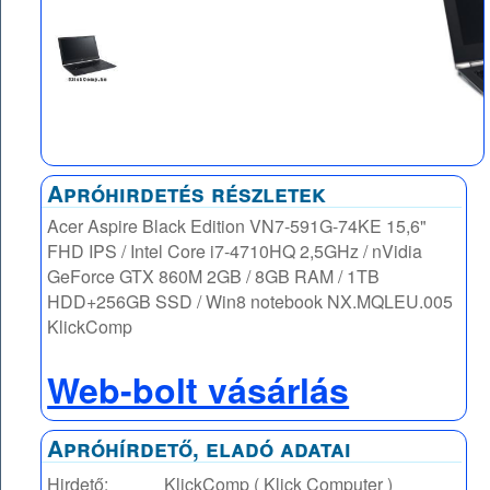
Apróhirdetés részletek
Acer Aspire Black Edition VN7-591G-74KE 15,6"
FHD IPS / Intel Core i7-4710HQ 2,5GHz / nVidia
GeForce GTX 860M 2GB / 8GB RAM / 1TB
HDD+256GB SSD / Win8 notebook NX.MQLEU.005
KlickComp
Web-bolt vásárlás
Apróhírdető, eladó adatai
Hirdető:
KlickComp ( Klick Computer )