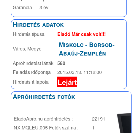
Garancia
3 év
Hirdetés adatok
Hirdetés típusa
Eladó Már csak volt!!!
Miskolc
-
Borsod-
Város, Megye
Abaúj-Zemplén
Apróhirdetést látták
580
Feladás időpontja
2015.03.13. 11:12:00
Lejárt
Hirdetés állapota
Apróhirdetés fotók
EladoApro.hu apróhirdetés :
22191
NX.MQLEU.005
Fotók száma :
1