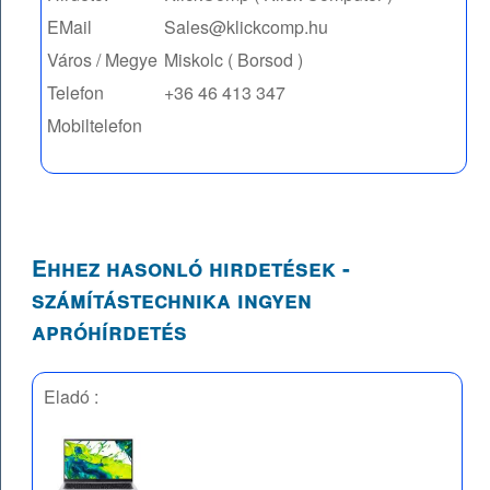
EMail
Sales@klickcomp.hu
Város / Megye
Miskolc ( Borsod )
Telefon
+36 46 413 347
Mobiltelefon
Ehhez hasonló hirdetések -
számítástechnika ingyen
apróhírdetés
Eladó :