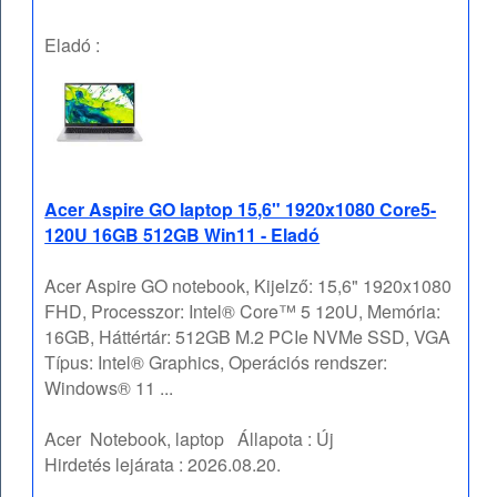
Eladó :
Acer Aspire GO laptop 15,6" 1920x1080 Core5-
120U 16GB 512GB Win11 - Eladó
Acer Aspire GO notebook, Kijelző: 15,6" 1920x1080
FHD, Processzor: Intel® Core™ 5 120U, Memória:
16GB, Háttértár: 512GB M.2 PCIe NVMe SSD, VGA
Típus: Intel® Graphics, Operációs rendszer:
Windows® 11 ...
Acer
Notebook, laptop
Állapota :
Új
Hirdetés lejárata :
2026.08.20.