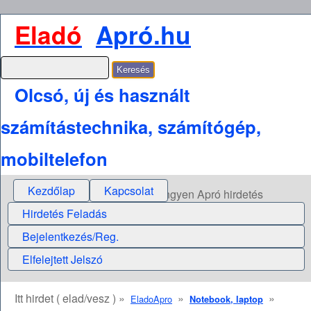
Eladó
Apró.hu
Olcsó, új és használt
számítástechnika, számítógép,
mobiltelefon
Kezdőlap
Kapcsolat
Ingyen Apró hirdetés
Hirdetés Feladás
Bejelentkezés/Reg.
Elfelejtett Jelszó
Itt hirdet ( elad/vesz ) »
»
»
EladoApro
Notebook, laptop