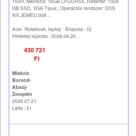
155H, Memória: 16GB LPDDR5X, Háttértár: 1024
GB SSD, VGA Típus:, Operációs rendszer: DOS
NX.JEMEU.008 ...
Acer
Notebook, laptop
Állapota :
Új
Hirdetés lejárata :
2026.08.20.
430 721
Ft
Miskolc
Borsod-
Abaúj-
Zemplén
2026.07.21.
Látta : 21