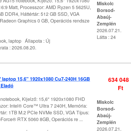
 AG15 notebook, Kijelző: 15,6" 1920x1080
Miskolc
6:9 Matt, Processzor: AMD Ryzen 5 5625U,
Borsod-
B DDR4, Háttértár: 512 GB SSD, VGA
Abaúj-
Radeon Graphics 0 GB, Operációs rendsze
Zemplén
2026.07.21.
Látta : 24
ok, laptop
Állapota :
Új
rata :
2026.08.20.
 V laptop 15,6" 1920x1080 Cu7-240H 16GB
634 048
 Eladó
Ft
V notebook, Kijelző: 15,6" 1920x1080 FHD
Miskolc
szor: Intel® Core™ Ultra 7 240H, Memória:
Borsod-
rtár: 1TB M.2 PCIe NVMe SSD, VGA Típus:
Abaúj-
orce® RTX 5060 8GB, Operációs re ...
Zemplén
2026.07.21.