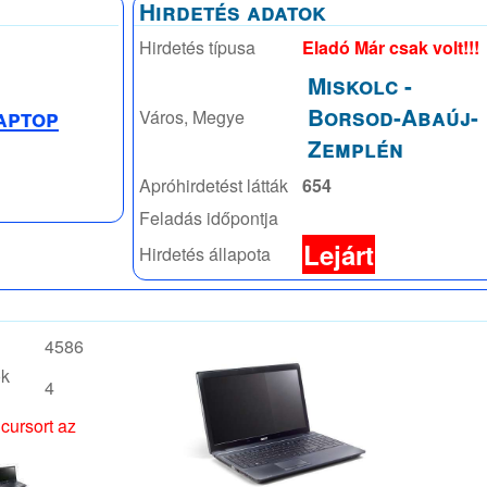
Hirdetés adatok
Hirdetés típusa
Eladó Már csak volt!!!
Miskolc
-
Borsod-Abaúj-
aptop
Város, Megye
Zemplén
Apróhirdetést látták
654
Feladás időpontja
Lejárt
Hirdetés állapota
4586
ók
4
 cursort az