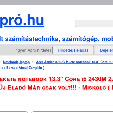
pró.hu
lt számítástechnika, számítógép, mob
Ingyen Apró hirdetés
Hirdetés Feladás
Bejele
»
»
Notebook, laptop
Acer Aspire 3750G fekete notebook 13.3" Core 
kolc ( Borsod-Abaúj-Zemplén )
fekete notebook 13.3" Core i5 2430M 
Új Eladó Már csak volt!!! - Miskolc 