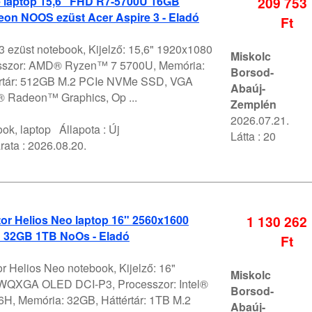
e laptop 15,6" FHD R7-5700U 16GB
209 753
on NOOS ezüst Acer Aspire 3 - Eladó
Ft
3 ezüst notebook, Kijelző: 15,6" 1920x1080
Miskolc
sszor: AMD® Ryzen™ 7 5700U, Memória:
Borsod-
értár: 512GB M.2 PCIe NVMe SSD, VGA
Abaúj-
 Radeon™ Graphics, Op ...
Zemplén
2026.07.21.
ok, laptop
Állapota :
Új
Látta : 20
rata :
2026.08.20.
or Helios Neo laptop 16" 2560x1600
1 130 262
 32GB 1TB NoOs - Eladó
Ft
r Helios Neo notebook, Kijelző: 16"
Miskolc
WQXGA OLED DCI-P3, Processzor: Intel®
Borsod-
H, Memória: 32GB, Háttértár: 1TB M.2
Abaúj-