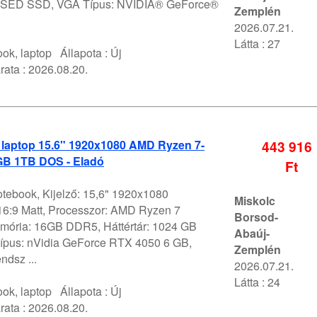
SED SSD, VGA Típus: NVIDIA® GeForce®
Zemplén
2026.07.21.
Látta : 27
ok, laptop
Állapota :
Új
rata :
2026.08.20.
 laptop 15.6" 1920x1080 AMD Ryzen 7-
443 916
B 1TB DOS - Eladó
Ft
otebook, Kijelző: 15,6" 1920x1080
Miskolc
6:9 Matt, Processzor: AMD Ryzen 7
Borsod-
ória: 16GB DDR5, Háttértár: 1024 GB
Abaúj-
pus: nVidia GeForce RTX 4050 6 GB,
Zemplén
ndsz ...
2026.07.21.
Látta : 24
ok, laptop
Állapota :
Új
rata :
2026.08.20.