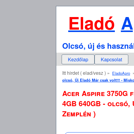
Eladó
A
Olcsó, új és haszná
Kezdőlap
Kapcsolat
Itt hirdet ( elad/vesz ) »
EladoApro
olcsó, Új Eladó Már csak volt!!! - Mis
Acer Aspire 3750G 
4GB 640GB - olcsó, 
Zemplén )