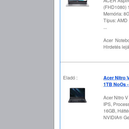
ACER Aspire
(FHD1080) 1
Memória: 8G
Típus: AMD 
...
Acer
Notebo
Hirdetés lejá
Eladó :
Acer Nitro
1TB NoOs -
Acer Nitro 
IPS, Proces
16GB, Hátté
NVIDIA® GeF