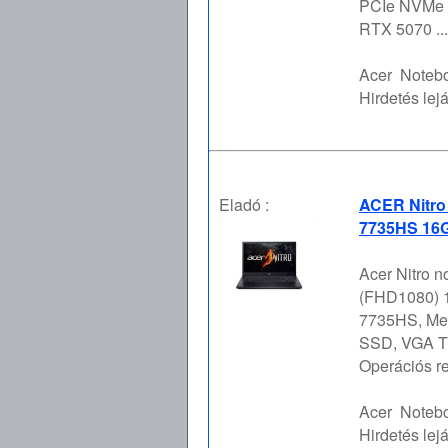
PCIe NVMe 
RTX 5070 ...
Acer
Notebo
Hirdetés lejá
Eladó :
ACER Nitro
7735HS 16G
Acer Nitro n
(FHD1080) 1
7735HS, Mem
SSD, VGA Tí
Operációs re
Acer
Notebo
Hirdetés lejá