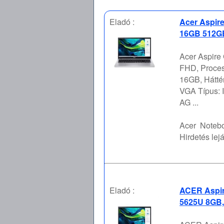
Eladó :
Acer Aspire
16GB 512GB
Acer Aspire
FHD, Proces
16GB, Hátt
VGA Típus: I
AG ...
Acer
Notebo
Hirdetés lejá
Eladó :
ACER Aspir
5625U 8GB,