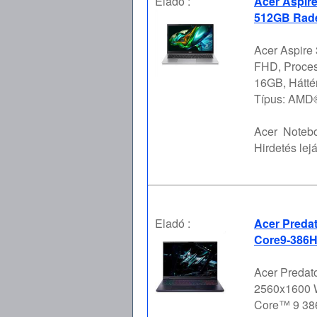
Eladó :
Acer Aspir
512GB Rade
Acer Aspire 
FHD, Proce
16GB, Hátt
Típus: AMD®
Acer
Notebo
Hirdetés lejá
Eladó :
Acer Predat
Core9-386H
Acer Predato
2560x1600 
Core™ 9 386