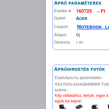
Apró paraméterek
160725
.- Ft
Eladási ár
Acer
Gyártó
Notebook, l
Csoport
Állapot
Új
Garancia
1 év
Apróhirdetés fotók
EladoApro.hu apróhirdetés :
AS3750G-2434G64MNKK
Fot
száma :
Kép váltásához, kérjük, vigye a
egyik kis képre!