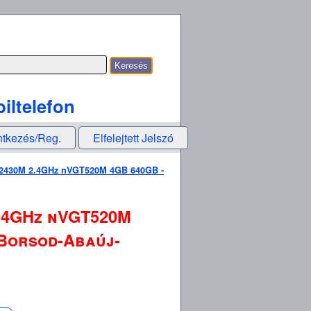
iltelefon
ntkezés/Reg.
Elfelejtett Jelszó
i5 2430M 2.4GHz nVGT520M 4GB 640GB -
2.4GHz nVGT520M
( Borsod-Abaúj-