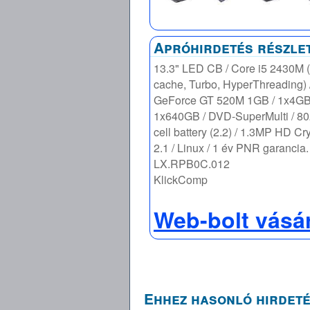
Apróhirdetés részle
13.3" LED CB / Core i5 2430M
cache, Turbo, HyperThreading) 
GeForce GT 520M 1GB / 1x4G
1x640GB / DVD-SuperMulti / 80
cell battery (2.2) / 1.3MP HD Cr
2.1 / Linux / 1 év PNR garancia.
LX.RPB0C.012
KlickComp
Web-bolt vásá
Ehhez hasonló hirdeté