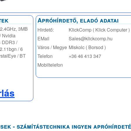
tek
Apróhírdető, eladó adatai
 (2.4GHz, 3MB
Hirdető:
KlickComp ( Klick Computer )
/ Nvidia
EMail
Sales@klickcomp.hu
B DDR3 /
Város / Megye
Miskolc ( Borsod )
2.11bgn / 6
ystalEye / BT
Telefon
+36 46 413 347
Mobiltelefon
rlás
sek - számítástechnika ingyen apróhírdet