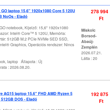
 GO laptop 15,6" 1920x1080 Core 5 120U
278 994
 NoOs - Eladó
Ft
 GO notebook, Kijelző: 15,6" 1920x1080
Miskolc
szor: Intel® Core™ 5 120U, Memória:
Borsod-
értár: 512GB M.2 PCIe NVMe SED SSD,
Abaúj-
ntel® Graphics, Operációs rendszer: Nincs
Zemplén
2026.07.21.
Látta : 20
ok, laptop
Állapota :
Új
rata :
2026.08.20.
e AG15 laptop 15.6" FHD AMD Ryzen 5
192 875
 512GB DOS - Eladó
Ft