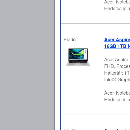
Acer
Notebo
Hirdetés lejá
Eladó :
Acer Aspir
16GB 1TB N
Acer Aspire
FHD, Proces
Háttértár: 
Intel® Graph
Acer
Notebo
Hirdetés lejá