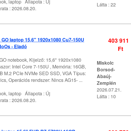
ok, laptop
Állapota :
Új
Látta : 22
rata :
2026.08.20.
e GO laptop 15,6" 1920x1080 Cu7-150U
403 911
oOs - Eladó
Ft
 GO notebook, Kijelző: 15,6" 1920x1080
Miskolc
szor: Intel Core 7-150U , Memória: 16GB,
Borsod-
1TB M.2 PCIe NVMe SED SSD, VGA Típus:
Abaúj-
ics, Operációs rendszer: Nincs AG15- ...
Zemplén
2026.07.21.
ok, laptop
Állapota :
Új
Látta : 10
rata :
2026.08.20.