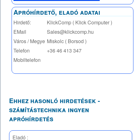
Apróhírdető, eladó adatai
Hirdető:
KlickComp ( Klick Computer )
EMail
Sales@klickcomp.hu
Város / Megye
Miskolc ( Borsod )
Telefon
+36 46 413 347
Mobiltelefon
Ehhez hasonló hirdetések -
számítástechnika ingyen
apróhírdetés
Eladó :