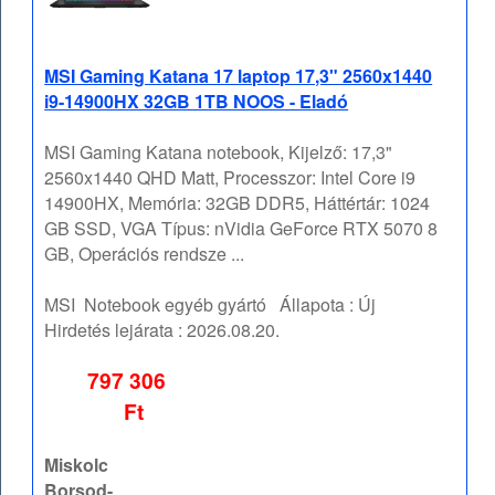
MSI Gaming Katana 17 laptop 17,3" 2560x1440
i9-14900HX 32GB 1TB NOOS - Eladó
MSI Gaming Katana notebook, Kijelző: 17,3"
2560x1440 QHD Matt, Processzor: Intel Core i9
14900HX, Memória: 32GB DDR5, Háttértár: 1024
GB SSD, VGA Típus: nVidia GeForce RTX 5070 8
GB, Operációs rendsze ...
MSI
Notebook egyéb gyártó
Állapota :
Új
Hirdetés lejárata :
2026.08.20.
797 306
Ft
Miskolc
Borsod-