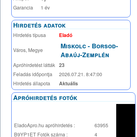
Garancia
1 év
Hirdetés adatok
Hirdetés típusa
Eladó
Miskolc
-
Borsod-
Város, Megye
Abaúj-Zemplén
Apróhirdetést látták
23
Feladás időpontja
2026.07.21. 8:47:00
Hirdetés állapota
Aktuális
Apróhirdetés fotók
EladoApro.hu apróhirdetés :
63955
B9YP1ET
Fotók száma :
4