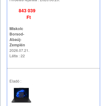
843 039
Ft
Miskolc
Borsod-
Abaúj-
Zemplén
2026.07.21.
Látta : 22
Eladó :