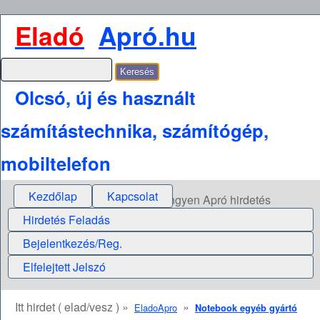
Eladó
Apró.hu
Olcsó, új és használt
számítástechnika, számítógép,
mobiltelefon
Kezdőlap
Kapcsolat
Ingyen Apró hirdetés
Hirdetés Feladás
Bejelentkezés/Reg.
Elfelejtett Jelszó
Itt hirdet ( elad/vesz ) »
»
EladoApro
Notebook egyéb gyártó