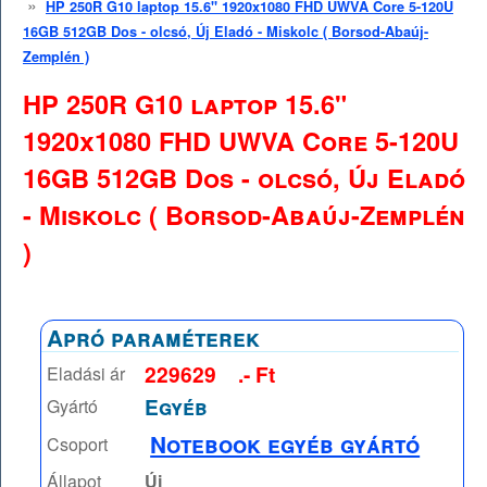
»
HP 250R G10 laptop 15.6" 1920x1080 FHD UWVA Core 5-120U
16GB 512GB Dos - olcsó, Új Eladó - Miskolc ( Borsod-Abaúj-
Zemplén )
HP 250R G10 laptop 15.6"
1920x1080 FHD UWVA Core 5-120U
16GB 512GB Dos - olcsó, Új Eladó
- Miskolc ( Borsod-Abaúj-Zemplén
)
Apró paraméterek
229629
.- Ft
Eladási ár
Egyéb
Gyártó
Notebook egyéb gyártó
Csoport
Állapot
Új