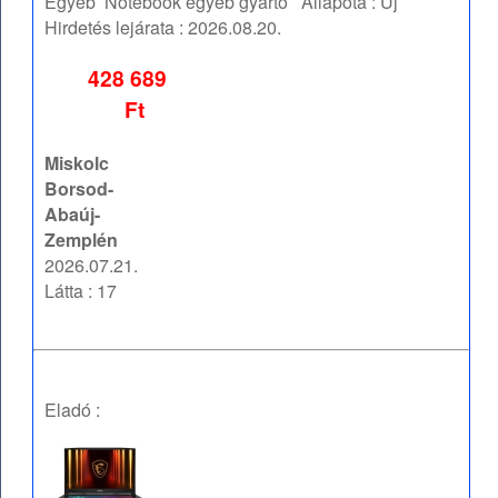
Egyéb
Notebook egyéb gyártó
Állapota :
Új
Hirdetés lejárata :
2026.08.20.
428 689
Ft
Miskolc
Borsod-
Abaúj-
Zemplén
2026.07.21.
Látta : 17
Eladó :