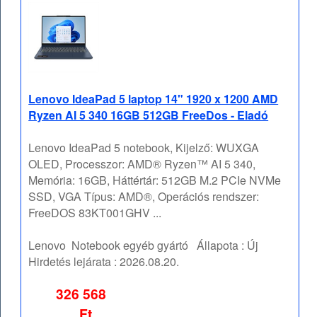
Lenovo IdeaPad 5 laptop 14" 1920 x 1200 AMD
Ryzen AI 5 340 16GB 512GB FreeDos - Eladó
Lenovo IdeaPad 5 notebook, Kijelző: WUXGA
OLED, Processzor: AMD® Ryzen™ AI 5 340,
Memória: 16GB, Háttértár: 512GB M.2 PCIe NVMe
SSD, VGA Típus: AMD®, Operációs rendszer:
FreeDOS 83KT001GHV ...
Lenovo
Notebook egyéb gyártó
Állapota :
Új
Hirdetés lejárata :
2026.08.20.
326 568
Ft