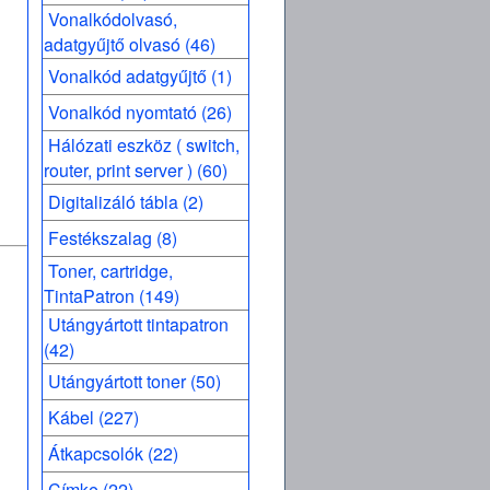
Vonalkódolvasó,
adatgyűjtő olvasó (46)
Vonalkód adatgyűjtő (1)
Vonalkód nyomtató (26)
Hálózati eszköz ( switch,
router, print server ) (60)
Digitalizáló tábla (2)
Festékszalag (8)
Toner, cartridge,
TintaPatron (149)
Utángyártott tintapatron
(42)
Utángyártott toner (50)
Kábel (227)
Átkapcsolók (22)
Címke (22)