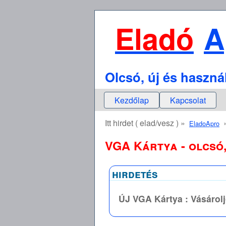
Eladó
A
Olcsó, új és haszná
Kezdőlap
Kapcsolat
Itt hirdet ( elad/vesz ) »
EladoApro
VGA Kártya - olcsó,
hirdetés
ÚJ VGA Kártya : Vásárol