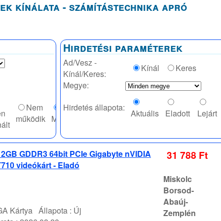
ek kínálata - számítástechnika apró
Hirdetési paraméterek
Ad/Vesz -
Kínál
Keres
Kínál/Keres:
Megye:
Nem
Hirdetés állapota:
en
Aktuális
Eladott
Lejárt
működik
Mindegy
ált
2GB GDDR3 64bit PCIe Gigabyte nVIDIA
31 788 Ft
10 videókárt - Eladó
Miskolc
Borsod-
Abaúj-
A Kártya
Állapota :
Új
Zemplén