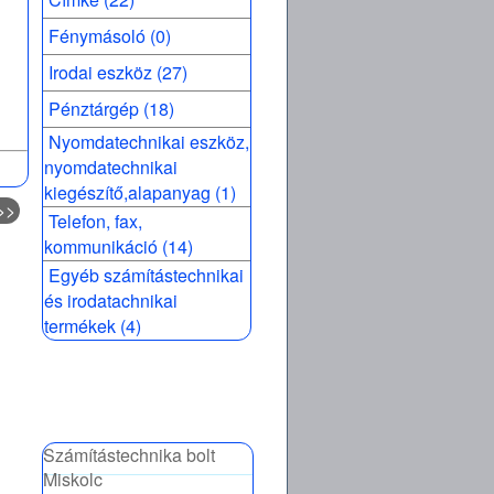
Fénymásoló (0)
Irodai eszköz (27)
Pénztárgép (18)
Nyomdatechnikai eszköz,
nyomdatechnikai
kiegészítő,alapanyag (1)
>>
Telefon, fax,
kommunikáció (14)
Egyéb számítástechnikai
és irodatachnikai
termékek (4)
Számítástechnika bolt
Miskolc