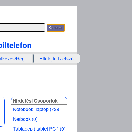
iltelefon
ntkezés/Reg.
Elfelejtett Jelszó
Hirdetési Csoportok
Notebook, laptop (728)
Netbook (0)
Táblagép ( tablet PC ) (0)