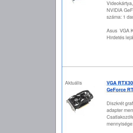
Videokártya,
NVIDIA GeFor
száma: 1 dar
Asus
VGA K
Hirdetés lejá
Aktuális
VGA RTX305
GeForce RT
Diszkrét gra
adapter mem
Csatlakozófe
mennyisége: