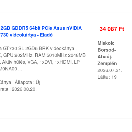
2GB GDDR5 64bit PCIe Asus nVIDIA
34 087 Ft
730 videokártya - Eladó
Miskolc
a GT730 SL 2GD5 BRK videokártya ,
Borsod-
IE, GPU:902MHz, RAM:5010MHz 2048MB
Abaúj-
, Aktív hűtés, VGA, 1xDVI, 1xHDMI, LP
Zemplén
0NA00 ...
2026.07.21.
Látta : 19
ártya
Állapota :
Új
rata :
2026.08.20.