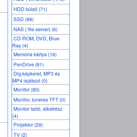
HDD külső (71)
SSD (89)
NAS ( file server) (6)
CD-ROM, DVD, Blue-
Ray (4)
Memória kártya (16)
PenDrive (81)
Dig.képkeret, MP3 és
MP4 lejátszó (0)
Monitor (80)
Monitor, tuneres TFT (0)
Monitor tartó, alkatrész
(4)
Projektor (29)
TV (2)