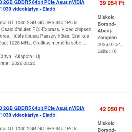
 2GB GDDR5 64bit PCIe Asus nVIDIA
39 954 Ft
1030 videokártya - Eladó
Miskolc
ce GT 1030 2GB GDDR5 64bit PCIe
Borsod-
 Csatolófelület: PCI-Express, Video chipset:
Abaúj-
ce, Hűtés típusa: Passzív hűtés, Grafikus
Zemplén
ége: 1228 MHz, Grafikus memória sebe ...
2026.07.21.
Látta : 18
ártya
Állapota :
Új
rata :
2026.08.20.
 2GB GDDR5 64bit PCIe Asus nVIDIA
42 050 Ft
1030 videokártya - Eladó
Miskolc
ce GT 1030 2GB GDDR5 64bit PCIe
Borsod-