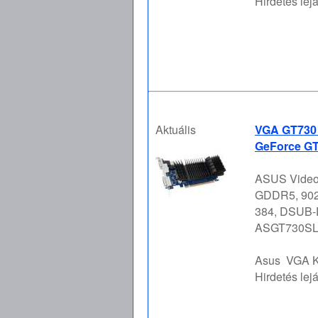
Hirdetés lejá
Aktuális
VGA GT730 
GeForce GT
ASUS Video
GDDR5, 902
384, DSUB-D
ASGT730SL
Asus
VGA K
Hirdetés lejá