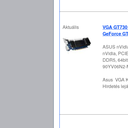
Aktuális
VGA GT730 
GeForce GT
ASUS nVidi
nVidia, PC
DDR5, 64bit
90YV06N2-M
Asus
VGA K
Hirdetés lejá