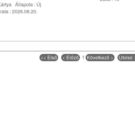
ártya
Állapota :
Új
rata :
2026.08.20.
1
<< Első
< Előző
Következő >
Utolsó 