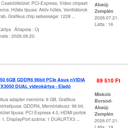
 Csatolófelület: PCI-Express, Video chipset:
Abaúj-
ce, Hűtés típusa: Aktív hűtés, Ventilátorok
Zemplén
ab, Grafikus chip sebessége: 1228 ...
2026.07.21.
Látta : 16
ártya
Állapota :
Új
rata :
2026.08.20.
0 6GB GDDR6 96bit PCIe Asus nVIDIA
89 510 Ft
X3050 DUAL videokártya - Eladó
Miskolc
fikus adapter memória: 6 GB, Grafikus
Borsod-
óriatípusa: GDDR6, Memóriabusz: 96 bit,
Abaúj-
lület típusa: PCI Express 4.0, HDMI portok
Zemplén
 1, DisplayPort száma: 1 DUALRTX3 ...
2026.07.21.
Látta : 19