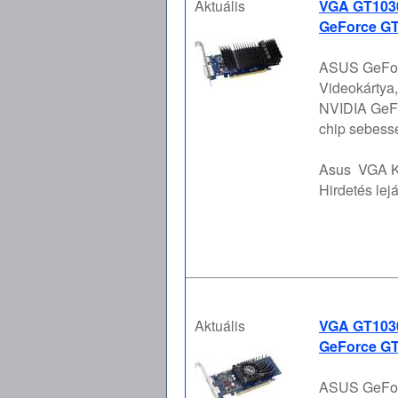
Aktuális
VGA GT1030
GeForce GT
ASUS GeFor
Videokártya,
NVIDIA GeFor
chip sebess
Asus
VGA K
Hirdetés lejá
Aktuális
VGA GT1030
GeForce GT
ASUS GeFor