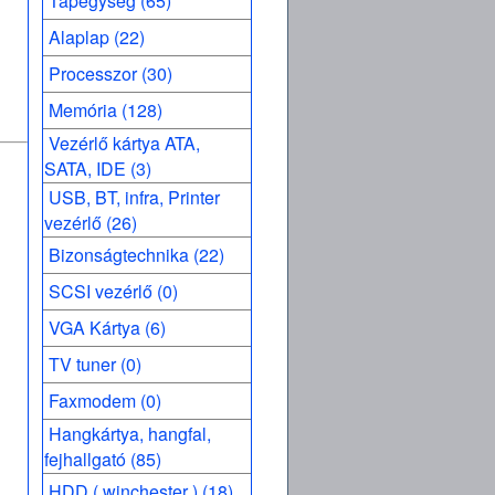
Tápegység (65)
Alaplap (22)
Processzor (30)
Memória (128)
Vezérlő kártya ATA,
SATA, IDE (3)
USB, BT, infra, Printer
vezérlő (26)
Bizonságtechnika (22)
SCSI vezérlő (0)
VGA Kártya (6)
TV tuner (0)
Faxmodem (0)
Hangkártya, hangfal,
fejhallgató (85)
HDD ( winchester ) (18)