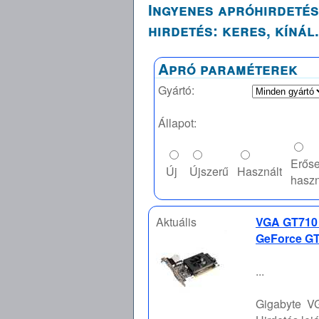
Ingyenes apróhirdetés
hirdetés: keres, kínál.
Apró paraméterek
Gyártó:
Állapot:
Erős
Új
Újszerű
Használt
haszn
Aktuális
VGA GT710 
GeForce GT7
...
Gigabyte
VG