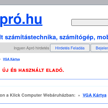
pró.hu
lt számítástechnika, számítógép, mob
Ingyen Apró hirdetés
Hirdetés Feladás
Bejele
»
VGA Kártya
 új és használt eladó.
jon a Klick Computer Webáruházban:
»
VGA Kártya