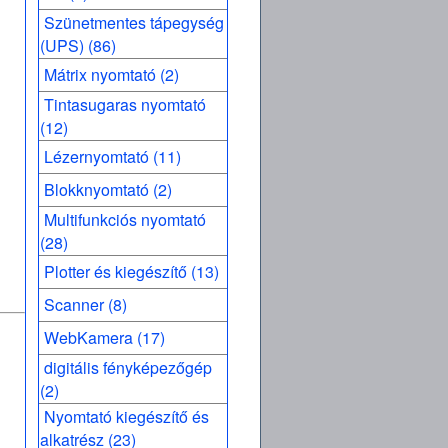
Szünetmentes tápegység
(UPS) (86)
Mátrix nyomtató (2)
Tintasugaras nyomtató
(12)
Lézernyomtató (11)
Blokknyomtató (2)
Multifunkciós nyomtató
(28)
Plotter és kiegészítő (13)
Scanner (8)
WebKamera (17)
digitális fényképezőgép
(2)
Nyomtató kiegészítő és
alkatrész (23)