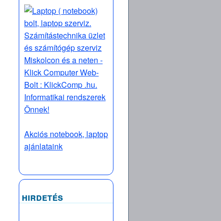
Akciós notebook, laptop
ajánlataink
hirdetés