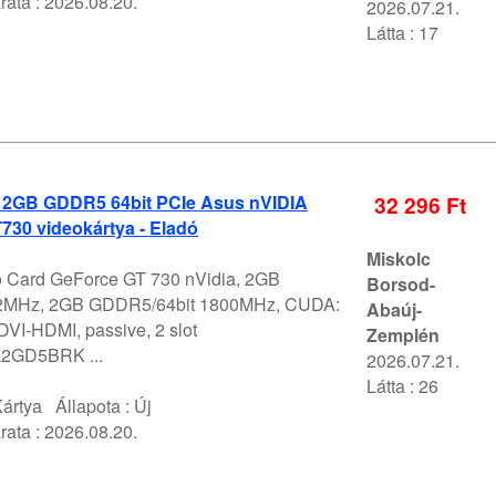
rata :
2026.08.20.
2026.07.21.
Látta : 17
2GB GDDR5 64bit PCIe Asus nVIDIA
32 296 Ft
730 videokártya - Eladó
Miskolc
 Card GeForce GT 730 nVidia, 2GB
Borsod-
MHz, 2GB GDDR5/64bit 1800MHz, CUDA:
Abaúj-
VI-HDMI, passive, 2 slot
Zemplén
2GD5BRK ...
2026.07.21.
Látta : 26
ártya
Állapota :
Új
rata :
2026.08.20.