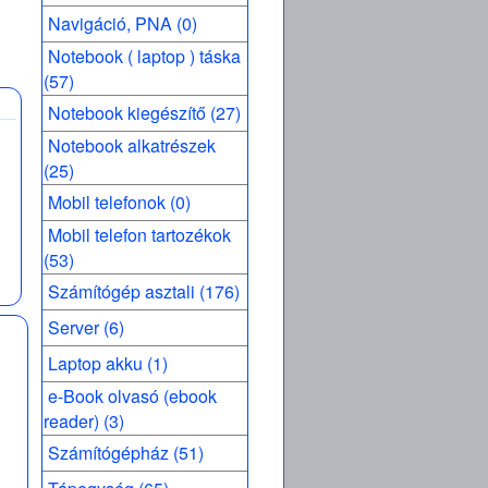
Navigáció, PNA (0)
Notebook ( laptop ) táska
(57)
Notebook kiegészítő (27)
Notebook alkatrészek
(25)
Mobil telefonok (0)
Mobil telefon tartozékok
(53)
Számítógép asztali (176)
Server (6)
Laptop akku (1)
e-Book olvasó (ebook
reader) (3)
Számítógépház (51)