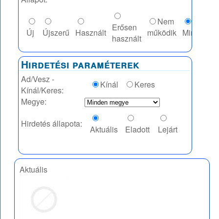
Nem
Erősen
Új
Újszerű
Használt
működik
Mindegy
használt
Hirdetési paraméterek
Ad/Vesz -
Kínál
Keres
Kínál/Keres:
Megye:
Hirdetés állapota:
Aktuális
Eladott
Lejárt
Aktuális