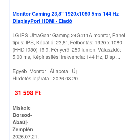
Monitor Gaming 23,8" 1920x1080 5ms 144 Hz
DisplayPort HDMI - Eladó
LG IPS UltraGear Gaming 24G411A monitor, Panel
típus: IPS, Képátló: 23,8", Felbontás: 1920 x 1080
(FHD1080) 16:9, Fényerő: 250 lumen, Válaszidő:
5,00 ms, Képfrissítési frekvencia: 144 Hz, Disp ...
Egyéb
Monitor
Állapota :
Új
Hirdetés lejárata :
2026.08.20.
31 598 Ft
Miskolc
Borsod-
Abaúj-
Zemplén
2026.07.21.