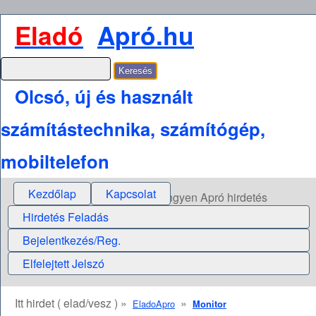
Eladó
Apró.hu
Olcsó, új és használt
számítástechnika, számítógép,
mobiltelefon
Kezdőlap
Kapcsolat
Ingyen Apró hirdetés
Hirdetés Feladás
Bejelentkezés/Reg.
Elfelejtett Jelszó
Itt hirdet ( elad/vesz ) »
»
EladoApro
Monitor