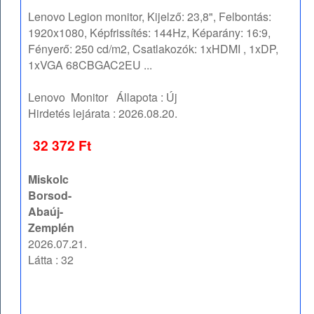
Lenovo Legion monitor, Kijelző: 23,8", Felbontás:
1920x1080, Képfrissítés: 144Hz, Képarány: 16:9,
Fényerő: 250 cd/m2, Csatlakozók: 1xHDMI , 1xDP,
1xVGA 68CBGAC2EU ...
Lenovo
Monitor
Állapota :
Új
Hirdetés lejárata :
2026.08.20.
32 372 Ft
Miskolc
Borsod-
Abaúj-
Zemplén
2026.07.21.
Látta : 32