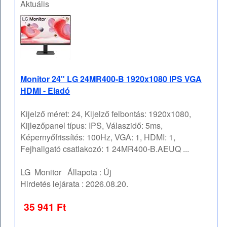
Aktuális
Monitor 24" LG 24MR400-B 1920x1080 IPS VGA
HDMI - Eladó
Kijelző méret: 24, Kijelző felbontás: 1920x1080,
Kijlezőpanel típus: IPS, Válaszidő: 5ms,
Képernyőfrissítés: 100Hz, VGA: 1, HDMI: 1,
Fejhallgató csatlakozó: 1 24MR400-B.AEUQ ...
LG
Monitor
Állapota :
Új
Hirdetés lejárata :
2026.08.20.
35 941 Ft