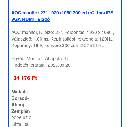
AOC monitor 27" 1920x1080 300 cd m2 1ms IPS
VGA HDMI - Eladó
AOC monitor, Kijelző: 27", Felbontás: 1920 x 1080 ,
Válaszidő: 1,00ms, Képfrissítési frekvencia: 120Hz,
Képarány: 16:9, Fényerő:300 cd/m2 27B31H ...
Egyéb
Monitor
Állapota :
Új
Hirdetés lejárata :
2026.08.20.
34 176 Ft
Miskolc
Borsod-
Abaúj-
Zemplén
2026.07.21.
Látta : 60