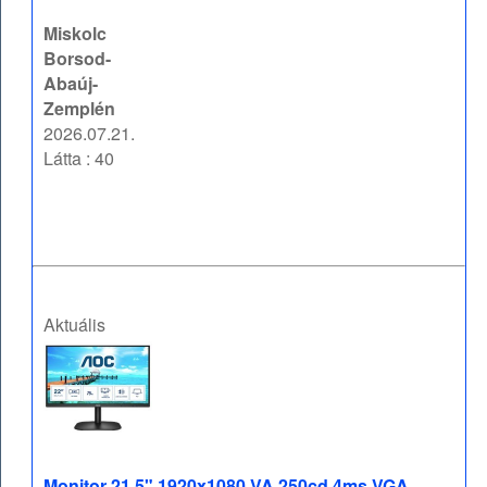
Miskolc
Borsod-
Abaúj-
Zemplén
2026.07.21.
Látta : 40
Aktuális
Monitor 21.5" 1920x1080 VA 250cd 4ms VGA