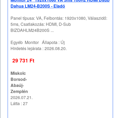
Dahua LM24-B200S - Eladó
Panel típusa: VA, Felbontás: 1920x1080, Válaszidő:
5ms, Csatlakozás: HDMI, D-Sub
BIZDAHLM24B200S ...
Egyéb
Monitor
Állapota :
Új
Hirdetés lejárata :
2026.08.20.
29 731 Ft
Miskolc
Borsod-
Abaúj-
Zemplén
2026.07.21.
Látta : 27