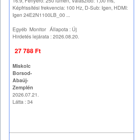
16:9, Fényerő: 250 lumen, Válaszidő: 1,00 ms,
Képfrissítési frekvencia: 100 Hz, D-Sub: Igen, HDMI:
Igen 24E2N1100LB_00 ...
Egyéb
Monitor
Állapota :
Új
Hirdetés lejárata :
2026.08.20.
27 788 Ft
Miskolc
Borsod-
Abaúj-
Zemplén
2026.07.21.
Látta : 34