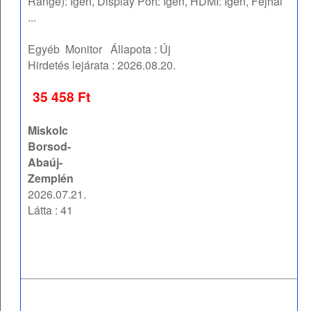
Range): Igen, Display Port: Igen, HDMI: Igen, Fejhal
...
Egyéb
Monitor
Állapota :
Új
Hirdetés lejárata :
2026.08.20.
35 458 Ft
Miskolc
Borsod-
Abaúj-
Zemplén
2026.07.21.
Látta : 41