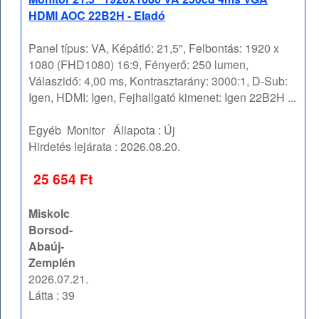
HDMI AOC 22B2H - Eladó
Panel típus: VA, Képátló: 21,5", Felbontás: 1920 x
1080 (FHD1080) 16:9, Fényerő: 250 lumen,
Válaszidő: 4,00 ms, Kontrasztarány: 3000:1, D-Sub:
Igen, HDMI: Igen, Fejhallgató kimenet: Igen 22B2H ...
Egyéb
Monitor
Állapota :
Új
Hirdetés lejárata :
2026.08.20.
25 654 Ft
Miskolc
Borsod-
Abaúj-
Zemplén
2026.07.21.
Látta : 39