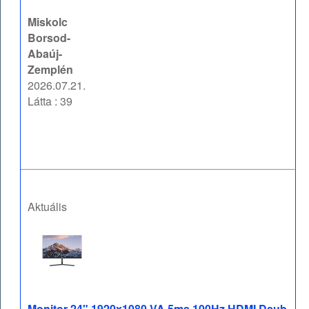
Miskolc
Borsod-
Abaúj-
Zemplén
2026.07.21.
Látta : 39
Aktuális
Monitor 24" 1920x1080 VA 5ms 100Hz HDMI Dsub