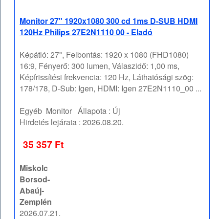
Monitor 27" 1920x1080 300 cd 1ms D-SUB HDMI
120Hz Philips 27E2N1110 00 - Eladó
Képátló: 27", Felbontás: 1920 x 1080 (FHD1080)
16:9, Fényerő: 300 lumen, Válaszidő: 1,00 ms,
Képfrissítési frekvencia: 120 Hz, Láthatósági szög:
178/178, D-Sub: Igen, HDMI: Igen 27E2N1110_00 ...
Egyéb
Monitor
Állapota :
Új
Hirdetés lejárata :
2026.08.20.
35 357 Ft
Miskolc
Borsod-
Abaúj-
Zemplén
2026.07.21.