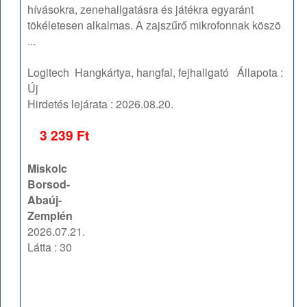
hívásokra, zenehallgatásra és játékra egyaránt
tökéletesen alkalmas. A zajszűrő mikrofonnak köszö
...
Logitech
Hangkártya, hangfal, fejhallgató
Állapota :
Új
Hirdetés lejárata :
2026.08.20.
3 239 Ft
Miskolc
Borsod-
Abaúj-
Zemplén
2026.07.21.
Látta : 30