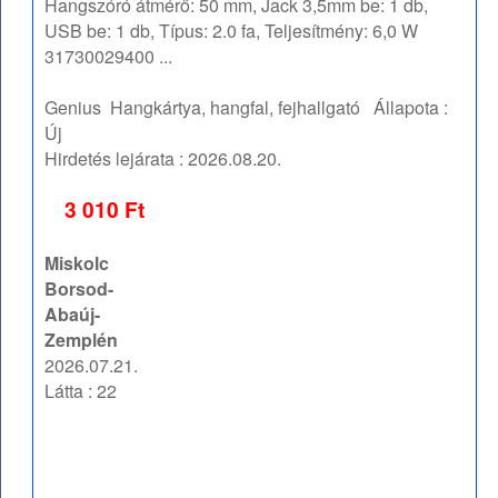
Hangszóró átmérő: 50 mm, Jack 3,5mm be: 1 db,
USB be: 1 db, Típus: 2.0 fa, Teljesítmény: 6,0 W
31730029400 ...
Genius
Hangkártya, hangfal, fejhallgató
Állapota :
Új
Hirdetés lejárata :
2026.08.20.
3 010 Ft
Miskolc
Borsod-
Abaúj-
Zemplén
2026.07.21.
Látta : 22