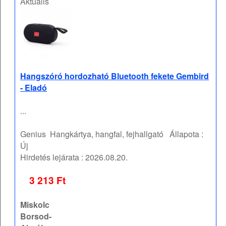
Aktuális
Hangszóró hordozható Bluetooth fekete Gembird
- Eladó
...
Genius
Hangkártya, hangfal, fejhallgató
Állapota :
Új
Hirdetés lejárata :
2026.08.20.
3 213 Ft
Miskolc
Borsod-