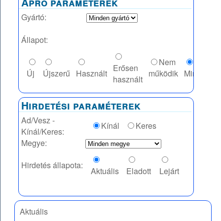
Apró paraméterek
Gyártó:
Állapot:
Nem
Erősen
Új
Újszerű
Használt
működik
Mindegy
használt
Hirdetési paraméterek
Ad/Vesz -
Kínál
Keres
Kínál/Keres:
Megye:
Hirdetés állapota:
Aktuális
Eladott
Lejárt
Aktuális