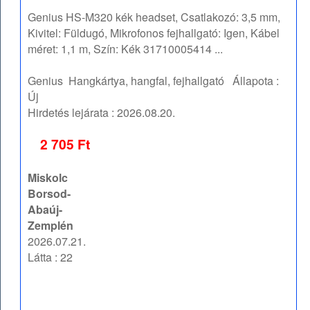
Genius HS-M320 kék headset, Csatlakozó: 3,5 mm,
Kivitel: Füldugó, Mikrofonos fejhallgató: Igen, Kábel
méret: 1,1 m, Szín: Kék 31710005414 ...
Genius
Hangkártya, hangfal, fejhallgató
Állapota :
Új
Hirdetés lejárata :
2026.08.20.
2 705 Ft
Miskolc
Borsod-
Abaúj-
Zemplén
2026.07.21.
Látta : 22