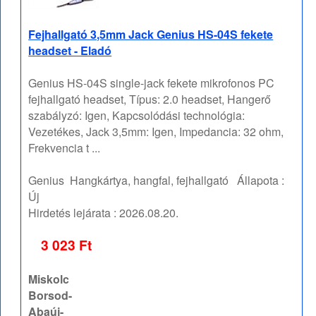
Fejhallgató 3,5mm Jack Genius HS-04S fekete
headset - Eladó
Genius HS-04S single-jack fekete mikrofonos PC
fejhallgató headset, Típus: 2.0 headset, Hangerő
szabályzó: Igen, Kapcsolódási technológia:
Vezetékes, Jack 3,5mm: Igen, Impedancia: 32 ohm,
Frekvencia t ...
Genius
Hangkártya, hangfal, fejhallgató
Állapota :
Új
Hirdetés lejárata :
2026.08.20.
3 023 Ft
Miskolc
Borsod-
Abaúj-