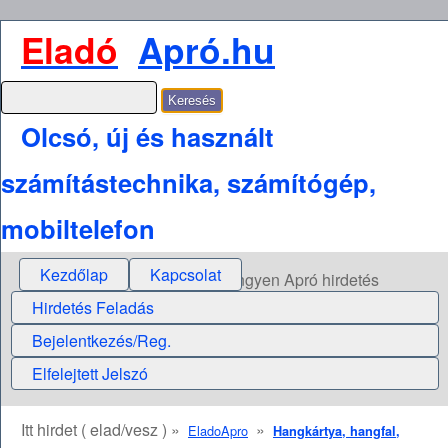
Eladó
Apró.hu
Olcsó, új és használt
számítástechnika, számítógép,
mobiltelefon
Kezdőlap
Kapcsolat
Ingyen Apró hirdetés
Hirdetés Feladás
Bejelentkezés/Reg.
Elfelejtett Jelszó
Itt hirdet ( elad/vesz ) »
»
EladoApro
Hangkártya, hangfal,