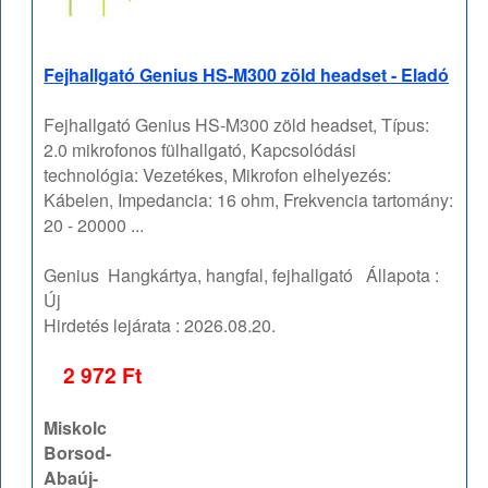
Fejhallgató Genius HS-M300 zöld headset - Eladó
Fejhallgató Genius HS-M300 zöld headset, Típus:
2.0 mikrofonos fülhallgató, Kapcsolódási
technológia: Vezetékes, Mikrofon elhelyezés:
Kábelen, Impedancia: 16 ohm, Frekvencia tartomány:
20 - 20000 ...
Genius
Hangkártya, hangfal, fejhallgató
Állapota :
Új
Hirdetés lejárata :
2026.08.20.
2 972 Ft
Miskolc
Borsod-
Abaúj-