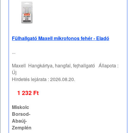
Fülhallgató Maxell mikrofonos fehér - Eladó
...
Maxell
Hangkártya, hangfal, fejhallgató
Állapota :
Új
Hirdetés lejárata :
2026.08.20.
1 232 Ft
Miskolc
Borsod-
Abaúj-
Zemplén