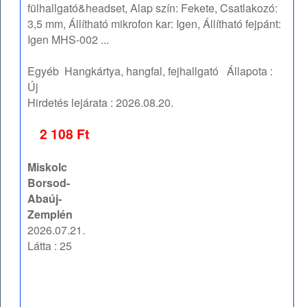
fülhallgató&headset, Alap szín: Fekete, Csatlakozó:
3,5 mm, Állítható mikrofon kar: Igen, Állítható fejpánt:
Igen MHS-002 ...
Egyéb
Hangkártya, hangfal, fejhallgató
Állapota :
Új
Hirdetés lejárata :
2026.08.20.
2 108 Ft
Miskolc
Borsod-
Abaúj-
Zemplén
2026.07.21.
Látta : 25