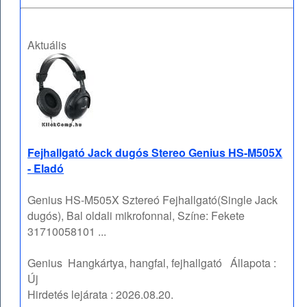
Aktuális
Fejhallgató Jack dugós Stereo Genius HS-M505X
- Eladó
Genius HS-M505X Sztereó Fejhallgató(Single Jack
dugós), Bal oldali mikrofonnal, Színe: Fekete
31710058101 ...
Genius
Hangkártya, hangfal, fejhallgató
Állapota :
Új
Hirdetés lejárata :
2026.08.20.