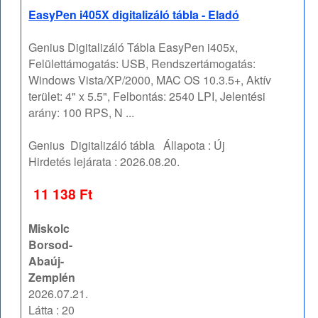
EasyPen i405X digitalizáló tábla - Eladó
Genius Digitalizáló Tábla EasyPen i405x,
Felülettámogatás: USB, Rendszertámogatás:
Windows Vista/XP/2000, MAC OS 10.3.5+, Aktív
terület: 4" x 5.5", Felbontás: 2540 LPI, Jelentési
arány: 100 RPS, N ...
Genius
Digitalizáló tábla
Állapota :
Új
Hirdetés lejárata :
2026.08.20.
11 138 Ft
Miskolc
Borsod-
Abaúj-
Zemplén
2026.07.21.
Látta : 20