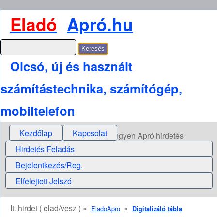
Eladó
Apró.hu
Olcsó, új és használt
számítástechnika, számítógép,
mobiltelefon
Kezdőlap
Kapcsolat
Ingyen Apró hirdetés
Hirdetés Feladás
Bejelentkezés/Reg.
Elfelejtett Jelszó
Itt hirdet ( elad/vesz ) »
»
EladoApro
Digitalizáló tábla