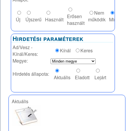
Nem
Erősen
Új
Újszerű
Használt
működik
Mindegy
használt
Hirdetési paraméterek
Ad/Vesz -
Kínál
Keres
Kínál/Keres:
Megye:
Hirdetés állapota:
Aktuális
Eladott
Lejárt
Aktuális