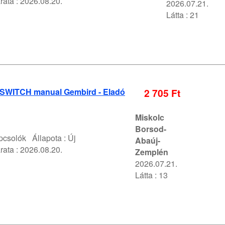
rata :
2026.08.20.
2026.07.21.
Látta : 21
 SWITCH manual Gembird - Eladó
2 705 Ft
Miskolc
Borsod-
pcsolók
Állapota :
Új
Abaúj-
rata :
2026.08.20.
Zemplén
2026.07.21.
Látta : 13