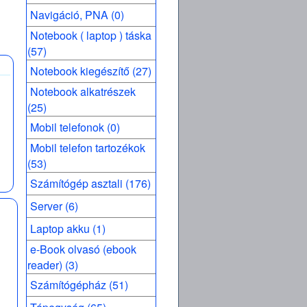
Navigáció, PNA (0)
Notebook ( laptop ) táska
(57)
Notebook kiegészítő (27)
Notebook alkatrészek
(25)
Mobil telefonok (0)
Mobil telefon tartozékok
(53)
Számítógép asztali (176)
Server (6)
Laptop akku (1)
e-Book olvasó (ebook
reader) (3)
Számítógépház (51)