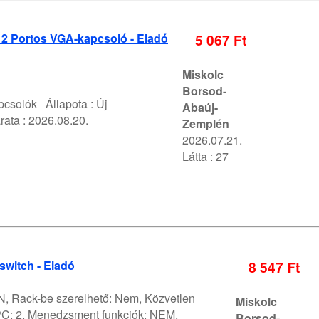
 2 Portos VGA-kapcsoló - Eladó
5 067 Ft
Miskolc
Borsod-
pcsolók
Állapota :
Új
Abaúj-
rata :
2026.08.20.
Zemplén
2026.07.21.
Látta : 27
switch - Eladó
8 547 Ft
N, Rack-be szerelhető: Nem, Közvetlen
Miskolc
PC: 2, Menedzsment funkciók: NEM,
Borsod-