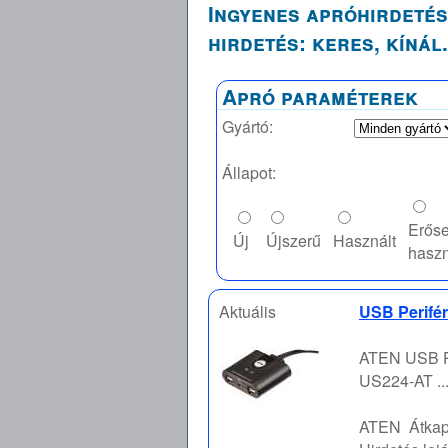
Ingyenes apróhirdetés
hirdetés: keres, kínál.
Apró paraméterek
Gyártó:
Állapot:
Erős
Új
Újszerű
Használt
haszn
Aktuális
USB Perifér
ATEN USB Pe
US224-AT ..
ATEN
Átka