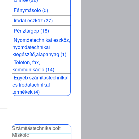
Fénymásoló (0)
Irodai eszköz (27)
Pénztárgép (18)
Nyomdatechnikai eszköz,
nyomdatechnikai
kiegészítő,alapanyag (1)
Telefon, fax,
kommunikáció (14)
Egyéb számítástechnikai
és irodatachnikai
termékek (4)
Számítástechnika bolt
Miskolc