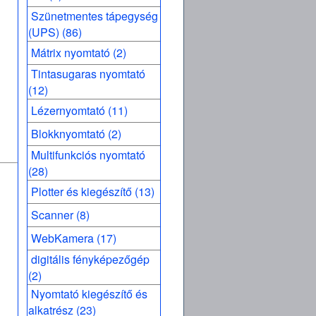
Szünetmentes tápegység
(UPS) (86)
Mátrix nyomtató (2)
Tintasugaras nyomtató
(12)
Lézernyomtató (11)
Blokknyomtató (2)
Multifunkciós nyomtató
(28)
Plotter és kiegészítő (13)
Scanner (8)
WebKamera (17)
digitális fényképezőgép
(2)
Nyomtató kiegészítő és
alkatrész (23)