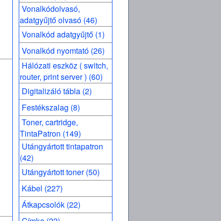
Vonalkódolvasó,
adatgyűjtő olvasó (46)
Vonalkód adatgyűjtő (1)
Vonalkód nyomtató (26)
Hálózati eszköz ( switch,
router, print server ) (60)
Digitalizáló tábla (2)
Festékszalag (8)
Toner, cartridge,
TintaPatron (149)
Utángyártott tintapatron
(42)
Utángyártott toner (50)
Kábel (227)
Átkapcsolók (22)
Címke (22)