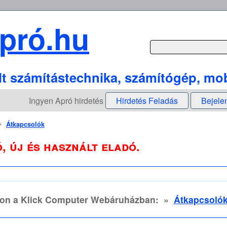
pró.hu
lt számítástechnika, számítógép, mob
Ingyen Apró hirdetés
Hirdetés Feladás
Bejele
»
Átkapcsolók
, új és használt eladó.
jon a Klick Computer Webáruházban:
»
Átkapcsoló