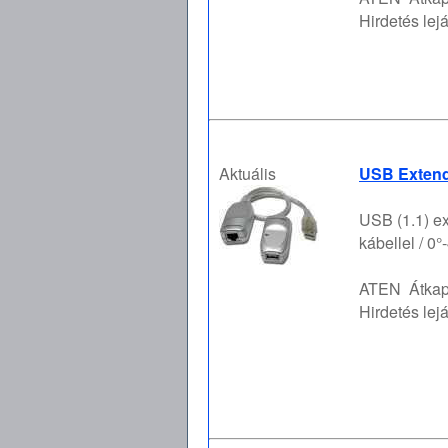
Hirdetés lejá
Aktuális
USB Extende
USB (1.1) ex
kábellel / 0
ATEN
Átka
Hirdetés lejá