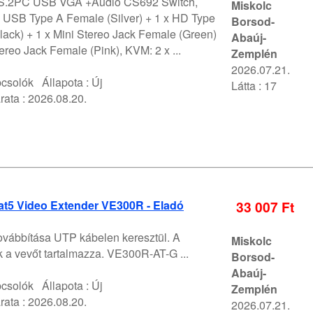
.2PC USB VGA +Audio CS692 Switch,
Miskolc
x USB Type A Female (Silver) + 1 x HD Type
Borsod-
ack) + 1 x Mini Stereo Jack Female (Green)
Abaúj-
tereo Jack Female (Pink), KVM: 2 x ...
Zemplén
2026.07.21.
pcsolók
Állapota :
Új
Látta : 17
rata :
2026.08.20.
at5 Video Extender VE300R - Eladó
33 007 Ft
ovábbítása UTP kábelen keresztül. A
Miskolc
 a vevőt tartalmazza. VE300R-AT-G ...
Borsod-
Abaúj-
pcsolók
Állapota :
Új
Zemplén
rata :
2026.08.20.
2026.07.21.