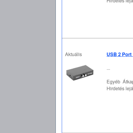
Hirdetés lejá
Aktuális
USB 2 Port
...
Egyéb
Átka
Hirdetés lejá