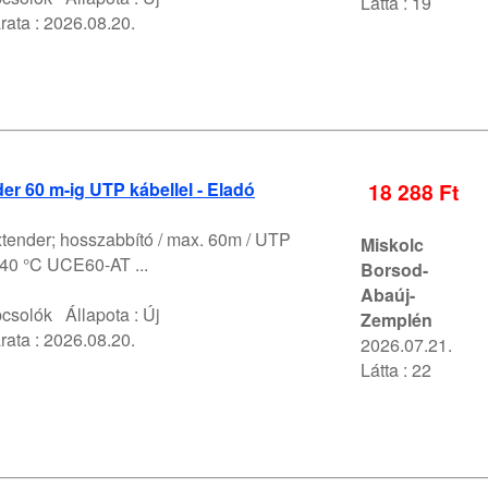
Látta : 19
rata :
2026.08.20.
r 60 m-ig UTP kábellel - Eladó
18 288 Ft
tender; hosszabbító / max. 60m / UTP
Miskolc
°-40 °C UCE60-AT ...
Borsod-
Abaúj-
pcsolók
Állapota :
Új
Zemplén
rata :
2026.08.20.
2026.07.21.
Látta : 22