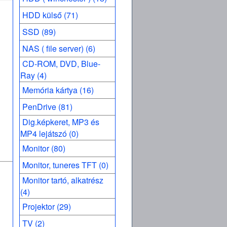
HDD külső (71)
SSD (89)
NAS ( file server) (6)
CD-ROM, DVD, Blue-
Ray (4)
Memória kártya (16)
PenDrive (81)
Dig.képkeret, MP3 és
MP4 lejátszó (0)
Monitor (80)
Monitor, tuneres TFT (0)
Monitor tartó, alkatrész
(4)
Projektor (29)
TV (2)