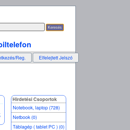
iltelefon
ntkezés/Reg.
Elfelejtett Jelszó
Hirdetési Csoportok
Notebook, laptop (728)
k
Netbook (0)
Táblagép ( tablet PC ) (0)