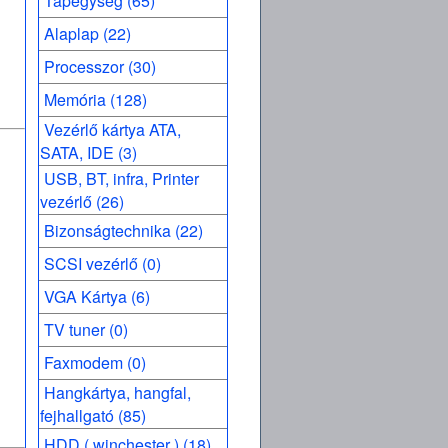
Tápegység (65)
Alaplap (22)
Processzor (30)
Memória (128)
Vezérlő kártya ATA,
SATA, IDE (3)
USB, BT, infra, Printer
vezérlő (26)
Bizonságtechnika (22)
SCSI vezérlő (0)
VGA Kártya (6)
TV tuner (0)
Faxmodem (0)
Hangkártya, hangfal,
fejhallgató (85)
HDD ( winchester ) (18)