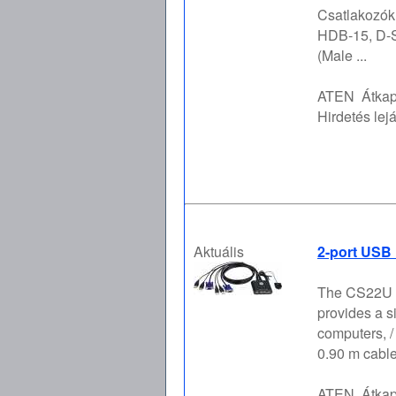
Csatlakozók:
HDB-15, D-S
(Male ...
ATEN
Átka
Hirdetés lejá
Aktuális
2-port USB 
The CS22U i
provides a s
computers, / 
0.90 m cable
ATEN
Átka