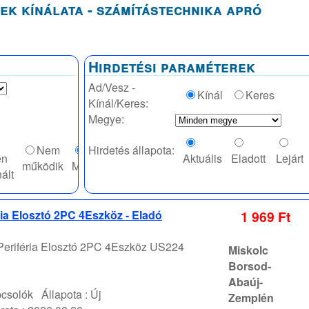
ek kínálata - számítástechnika apró
Hirdetési paraméterek
Ad/Vesz -
Kínál
Keres
Kínál/Keres:
Megye:
Nem
Hirdetés állapota:
en
Aktuális
Eladott
Lejárt
működik
Mindegy
ált
ia Elosztó 2PC 4Eszköz - Eladó
1 969 Ft
riféria Elosztó 2PC 4Eszköz US224
Miskolc
.
Borsod-
Abaúj-
pcsolók
Állapota :
Új
Zemplén