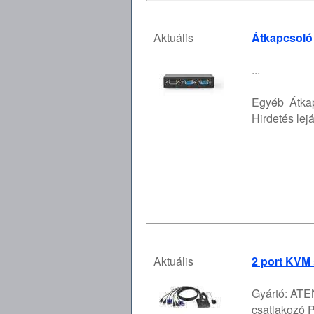
Aktuális
Átkapcsoló
...
Egyéb
Átka
Hirdetés lejá
Aktuális
2 port KVM 
Gyártó: ATE
csatlakozó 