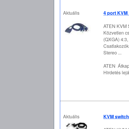
Aktuális
4 port KVM 
ATEN KVM S
Közvetlen cs
(QXGA) 4:3,
Csatlakozók:
Stereo ...
ATEN
Átka
Hirdetés lejá
Aktuális
KVM switch