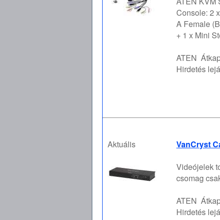
ATEN KVM S
Console: 2 
A Female (Bl
+ 1 x Mini S
ATEN
Átka
Hirdetés lejá
Aktuális
VanCryst C
Videójelek t
csomag csak
ATEN
Átka
Hirdetés lejá