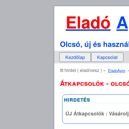
Eladó
A
Olcsó, új és haszná
Kezdőlap
Kapcsolat
Itt hirdet ( elad/vesz ) »
EladoApro
Átkapcsolók - olcsó
hirdetés
ÚJ Átkapcsolók : Vásárol