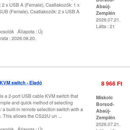
 2 x USB A (Female), Csatlakozók: 1 x
Abaúj-
UB (Female), Csatlakozók: 2 x USB A
Zemplén
2026.07.21.
Látta : 21
pcsolók
Állapota :
Új
rata :
2026.08.20.
KVM switch - Eladó
8 966 Ft
s a 2-port USB cable KVM switch that
Miskolc
imple and quick method of selecting
Borsod-
/ a built-in remote selection switch with a
Abaúj-
. This allows the CS22U un ...
Zemplén
2026.07.21.
pcsolók
Állapota :
Új