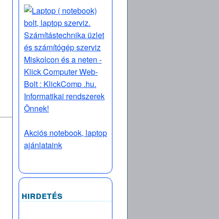
Akciós notebook, laptop
ajánlataink
hirdetés