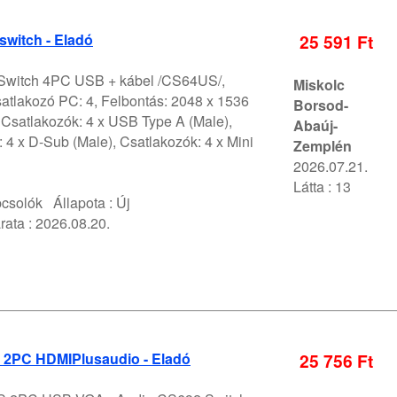
switch - Eladó
25 591 Ft
witch 4PC USB + kábel /CS64US/,
Miskolc
atlakozó PC: 4, Felbontás: 2048 x 1536
Borsod-
 Csatlakozók: 4 x USB Type A (Male),
Abaúj-
 4 x D-Sub (Male), Csatlakozók: 4 x Mini
Zemplén
2026.07.21.
Látta : 13
pcsolók
Állapota :
Új
rata :
2026.08.20.
 2PC HDMIPlusaudio - Eladó
25 756 Ft