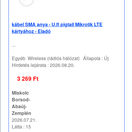
kábel SMA anya - U.fl pigtail Mikrotik LTE
kártyához - Eladó
...
Egyéb
Wireless (rádiós hálózat)
Állapota :
Új
Hirdetés lejárata :
2026.08.20.
3 269 Ft
Miskolc
Borsod-
Abaúj-
Zemplén
2026.07.21.
Látta : 15