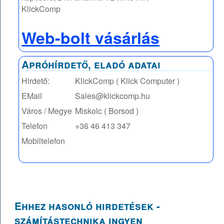
KlickComp
Web-bolt vásárlás
Apróhírdető, eladó adatai
Hirdető:
KlickComp ( Klick Computer )
EMail
Sales@klickcomp.hu
Város / Megye
Miskolc ( Borsod )
Telefon
+36 46 413 347
Mobiltelefon
Ehhez hasonló hirdetések -
számítástechnika ingyen