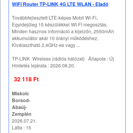
WiFi Router TP-LINK 4G LTE WLAN - Eladó
Továbbfejlesztett LTE-képes Mobil Wi-Fi,
Egyidejűleg 15 készülékkel WI-FI megosztás,
Minden hasznos információ a kijelzőn, 2550mAh
akkumulátor akár 10 órányi működéshez,
Kiválasztható 2,4GHz-es vagy ...
TP-LINK
Wireless (rádiós hálózat)
Állapota :
Új
Hirdetés lejárata :
2026.08.20.
32 118 Ft
Miskolc
Borsod-
Abaúj-
Zemplén
2026.07.21.
Látta : 15