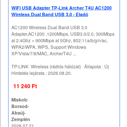
WiFi USB Adapter TP-Link Archer T4U AC1200
Wireless Dual Band USB 3.0 - Eladó
AC1200 Wireless Dual Band USB 3.0
Adapter,AC1200 ,1200Mbps, USB3.0/2.0, 300Mbps
at 2.4Ghz + 900Mbps at 5Ghz, 802.11a/b/g/n/ac,
WPA2/WPA, WPS, Support Windows
XP/Vista/7/8/MAC, ArcherT4U ...
TP-LINK
Wireless (rádiós hálózat)
Állapota :
Új
Hirdetés lejárata :
2026.08.20.
11 240 Ft
Miskolc
Borsod-
Abaúj-
Zemplén
2026.07.21.