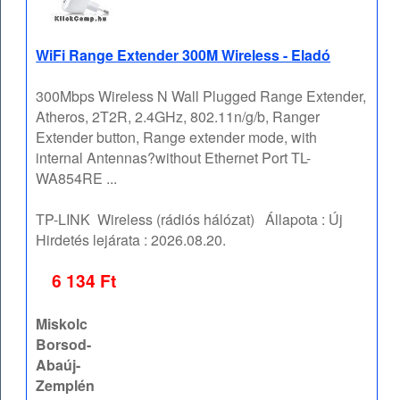
WiFi Range Extender 300M Wireless - Eladó
300Mbps Wireless N Wall Plugged Range Extender,
Atheros, 2T2R, 2.4GHz, 802.11n/g/b, Ranger
Extender button, Range extender mode, with
internal Antennas?without Ethernet Port TL-
WA854RE ...
TP-LINK
Wireless (rádiós hálózat)
Állapota :
Új
Hirdetés lejárata :
2026.08.20.
6 134 Ft
Miskolc
Borsod-
Abaúj-
Zemplén