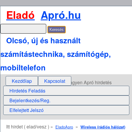
Eladó
Apró.hu
Olcsó, új és használt
számítástechnika, számítógép,
mobiltelefon
Kezdőlap
Kapcsolat
Ingyen Apró hirdetés
Hirdetés Feladás
Bejelentkezés/Reg.
Elfelejtett Jelszó
Itt hirdet ( elad/vesz ) »
»
EladoApro
Wireless (rádiós hálózat)