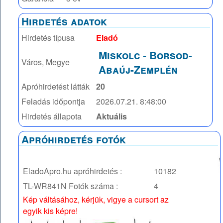
Hirdetés adatok
Hirdetés típusa
Eladó
Miskolc
-
Borsod-
Város, Megye
Abaúj-Zemplén
Apróhirdetést látták
20
Feladás időpontja
2026.07.21. 8:48:00
Hirdetés állapota
Aktuális
Apróhirdetés fotók
EladoApro.hu apróhirdetés :
10182
TL-WR841N
Fotók száma :
4
Kép váltásához, kérjük, vigye a cursort az
egyik kis képre!