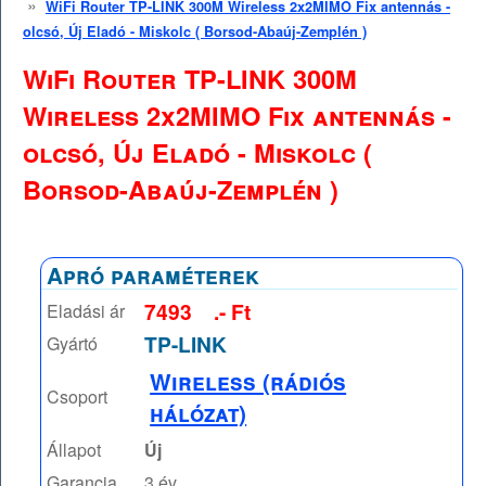
»
WiFi Router TP-LINK 300M Wireless 2x2MIMO Fix antennás -
olcsó, Új Eladó - Miskolc ( Borsod-Abaúj-Zemplén )
WiFi Router TP-LINK 300M
Wireless 2x2MIMO Fix antennás -
olcsó, Új Eladó - Miskolc (
Borsod-Abaúj-Zemplén )
Apró paraméterek
7493
.- Ft
Eladási ár
TP-LINK
Gyártó
Wireless (rádiós
Csoport
hálózat)
Állapot
Új
Garancia
3 év