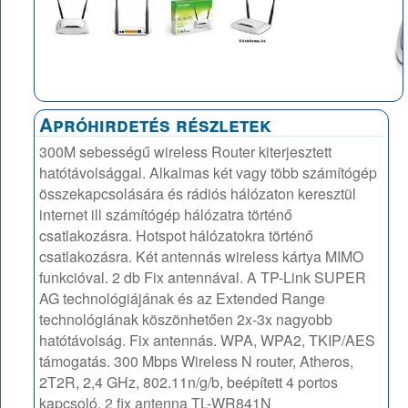
Apróhirdetés részletek
300M sebességű wireless Router kiterjesztett
hatótávolsággal. Alkalmas két vagy több számítógép
összekapcsolására és rádiós hálózaton keresztül
internet ill számítógép hálózatra történő
csatlakozásra. Hotspot hálózatokra történő
csatlakozásra. Két antennás wireless kártya MIMO
funkcióval. 2 db Fix antennával. A TP-Link SUPER
AG technológiájának és az Extended Range
technológiának köszönhetően 2x-3x nagyobb
hatótávolság. Fix antennás. WPA, WPA2, TKIP/AES
támogatás. 300 Mbps Wireless N router, Atheros,
2T2R, 2,4 GHz, 802.11n/g/b, beépített 4 portos
kapcsoló, 2 fix antenna TL-WR841N