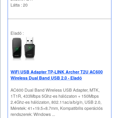
Látta : 20
Eladó :
WiFi USB Adapter TP-LINK Archer T2U AC600
Wireless Dual Band USB 2.0 - Eladó
AC600 Dual Band Wireless USB Adapter, MTK,
1T1R, 433Mbps 5Ghz-es hálózaton + 150Mbps
2.4Ghz-es hálózaton, 802.11ac/a/b/g/n, USB 2.0,
Méretek: 41×19.5×8.7mm, Kompatibilis operációs
rendszerek: Windows ...