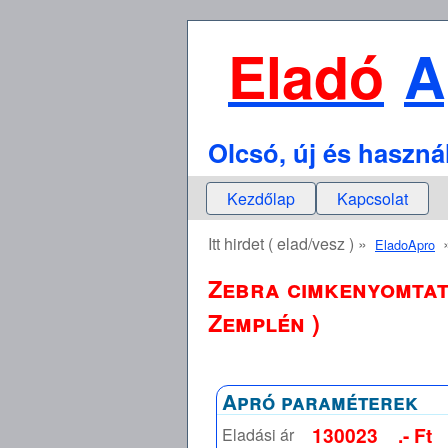
Eladó
A
Olcsó, új és haszná
Kezdőlap
Kapcsolat
Itt hirdet ( elad/vesz ) »
EladoApro
Zebra cimkenyomtató
Zemplén )
Apró paraméterek
130023
.- Ft
Eladási ár