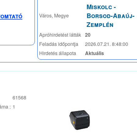
Miskolc
-
Borsod-Abaúj-
yomtató
Város, Megye
Zemplén
Apróhirdetést látták
20
Feladás időpontja
2026.07.21. 8:48:00
Hirdetés állapota
Aktuális
61568
áma :
1