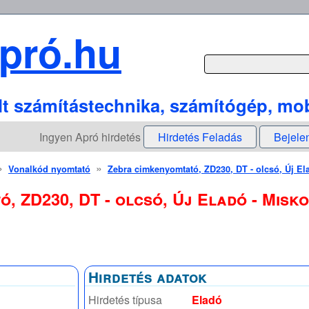
pró.hu
lt számítástechnika, számítógép, mob
Ingyen Apró hirdetés
Hirdetés Feladás
Bejele
»
»
Vonalkód nyomtató
Zebra cimkenyomtató, ZD230, DT - olcsó, Új El
, ZD230, DT - olcsó, Új Eladó - Misk
Hirdetés adatok
Hirdetés típusa
Eladó