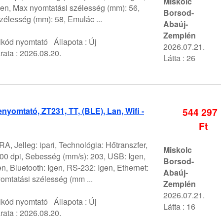
Miskolc
gen, Max nyomtatási szélesség (mm): 56,
Borsod-
élesség (mm): 58, Emulác ...
Abaúj-
Zemplén
lkód nyomtató
Állapota :
Új
2026.07.21.
rata :
2026.08.20.
Látta : 26
nyomtató, ZT231, TT, (BLE), Lan, Wifi -
544 297
Ft
A, Jelleg: ipari, Technológia: Hőtranszfer,
Miskolc
00 dpi, Sebesség (mm/s): 203, USB: Igen,
Borsod-
en, Bluetooth: Igen, RS-232: Igen, Ethernet:
Abaúj-
omtatási szélesség (mm ...
Zemplén
2026.07.21.
lkód nyomtató
Állapota :
Új
Látta : 16
rata :
2026.08.20.