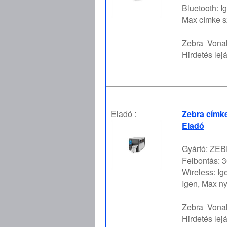
Bluetooth: I
Max címke sz
Zebra
Vona
Hirdetés lejá
Eladó :
Zebra címke
Eladó
Gyártó: ZEBR
Felbontás: 3
Wireless: Ig
Igen, Max ny
Zebra
Vona
Hirdetés lejá