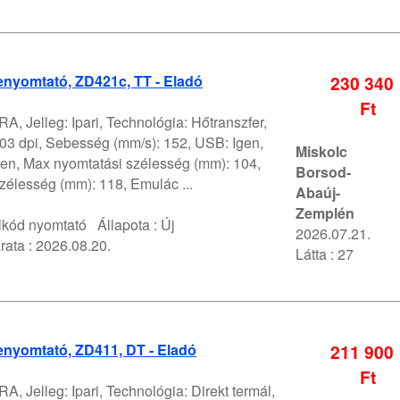
enyomtató, ZD421c, TT - Eladó
230 340
Ft
A, Jelleg: Ipari, Technológia: Hőtranszfer,
03 dpi, Sebesség (mm/s): 152, USB: Igen,
Miskolc
gen, Max nyomtatási szélesség (mm): 104,
Borsod-
zélesség (mm): 118, Emulác ...
Abaúj-
Zemplén
lkód nyomtató
Állapota :
Új
2026.07.21.
rata :
2026.08.20.
Látta : 27
enyomtató, ZD411, DT - Eladó
211 900
Ft
A, Jelleg: Ipari, Technológia: Direkt termál,