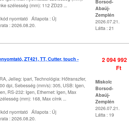
Borsod-
mke szélesség (mm): 112 ZD23 ...
Abaúj-
Zemplén
lkód nyomtató
Állapota :
Új
2026.07.21.
rata :
2026.08.20.
Látta : 21
nyomtató, ZT421, TT, Cutter, touch -
2 094 992
Ft
A, Jelleg: ipari, Technológia: Hőtranszfer,
Miskolc
00 dpi, Sebesség (mm/s): 305, USB: Igen,
Borsod-
gen, RS-232: Igen, Ethernet: Igen, Max
Abaúj-
zélesség (mm): 168, Max címk ...
Zemplén
2026.07.21.
lkód nyomtató
Állapota :
Új
Látta : 19
rata :
2026.08.20.