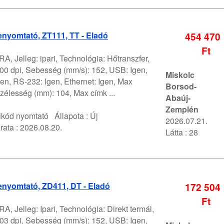
nyomtató, ZT111, TT - Eladó
454 470
Ft
A, Jelleg: ipari, Technológia: Hőtranszfer,
00 dpi, Sebesség (mm/s): 152, USB: Igen,
Miskolc
gen, RS-232: Igen, Ethernet: Igen, Max
Borsod-
zélesség (mm): 104, Max címk ...
Abaúj-
Zemplén
lkód nyomtató
Állapota :
Új
2026.07.21.
rata :
2026.08.20.
Látta : 28
enyomtató, ZD411, DT - Eladó
172 504
Ft
A, Jelleg: Ipari, Technológia: Direkt termál,
03 dpi, Sebesség (mm/s): 152, USB: Igen,