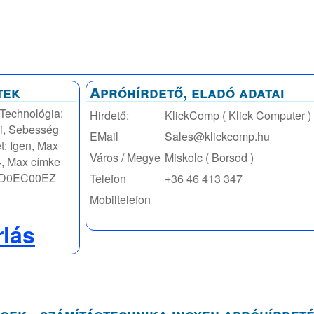
tek
Apróhírdető, eladó adatai
 Technológia:
Hirdető:
KlickComp ( Klick Computer )
pi, Sebesség
EMail
Sales@klickcomp.hu
t: Igen, Max
Város / Megye
Miskolc ( Borsod )
4, Max címke
2-D0EC00EZ
Telefon
+36 46 413 347
Mobiltelefon
rlás