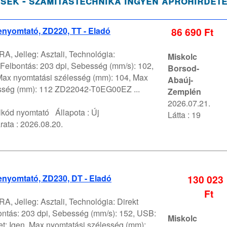
sek - számítástechnika ingyen apróhírdet
nyomtató, ZD220, TT - Eladó
86 690 Ft
A, Jelleg: Asztali, Technológia:
Miskolc
 Felbontás: 203 dpi, Sebesség (mm/s): 102,
Borsod-
Max nyomtatási szélesség (mm): 104, Max
Abaúj-
sség (mm): 112 ZD22042-T0EG00EZ ...
Zemplén
2026.07.21.
lkód nyomtató
Állapota :
Új
Látta : 19
rata :
2026.08.20.
enyomtató, ZD230, DT - Eladó
130 023
Ft
A, Jelleg: Asztali, Technológia: Direkt
ontás: 203 dpi, Sebesség (mm/s): 152, USB:
Miskolc
et: Igen, Max nyomtatási szélesség (mm):