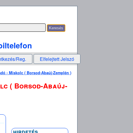
iltelefon
ntkezés/Reg.
Elfelejtett Jelszó
adó - Miskolc ( Borsod-Abaúj-Zemplén )
olc ( Borsod-Abaúj-
hirdetés