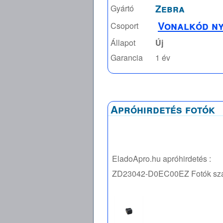
Zebra
Gyártó
Vonalkód n
Csoport
Állapot
Új
Garancia
1 év
Apróhirdetés fotók
EladoApro.hu apróhirdetés :
ZD23042-D0EC00EZ
Fotók sz