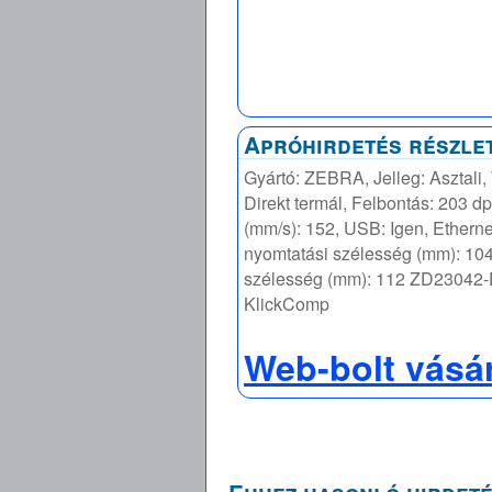
Apróhirdetés részle
Gyártó: ZEBRA, Jelleg: Asztali,
Direkt termál, Felbontás: 203 d
(mm/s): 152, USB: Igen, Etherne
nyomtatási szélesség (mm): 10
szélesség (mm): 112 ZD2304
KlickComp
Web-bolt vásá