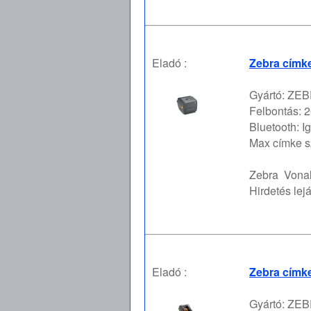
Eladó :
Zebra címk
Gyártó: ZEBR
Felbontás: 2
Bluetooth: I
Max címke s
Zebra
Vona
Hirdetés lejá
Eladó :
Zebra címk
Gyártó: ZEBR