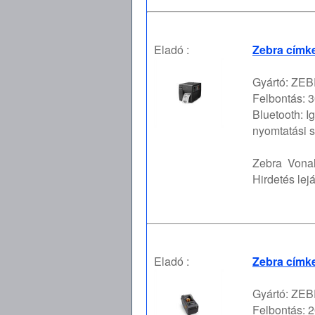
Eladó :
Zebra címke
Gyártó: ZEBR
Felbontás: 3
Bluetooth: I
nyomtatási s
Zebra
Vona
Hirdetés lejá
Eladó :
Zebra címk
Gyártó: ZEBR
Felbontás: 2