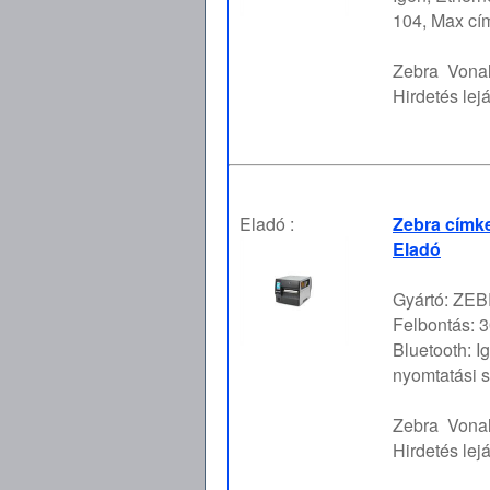
104, Max cí
Zebra
Vona
Hirdetés lejá
Eladó :
Zebra címke
Eladó
Gyártó: ZEBR
Felbontás: 3
Bluetooth: I
nyomtatási s
Zebra
Vona
Hirdetés lejá