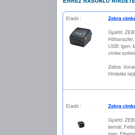
Ehhez hasonló hirdeté
Eladó :
Zebra cimke
Gyártó: ZEBR
Hőtranszfer,
USB: Igen, 
címke széle
Zebra
Vona
Hirdetés lejá
Eladó :
Zebra cimk
Gyártó: ZEBR
termál, Felb
Igen, Ethern