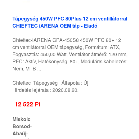
Tápegység 450W PFC 80Plus 12 cm ventillátorral
CHIEFTEC iARENA OEM táp - Eladó
Chieftec-iARENA GPA-450S8 450W PFC 80+ 12
cm ventilátorral OEM tápegység, Formátum: ATX,
Fogyasztás: 450,00 Watt, Ventilátor átmérő: 120 mm,
PFC: Aktív, Hatékonyság: 80+, Moduláris kábelezés:
Nem, MTB ...
Chieftec
Tápegység
Állapota :
Új
Hirdetés lejárata :
2026.08.20.
12 522 Ft
Miskolc
Borsod-
Abaúj-