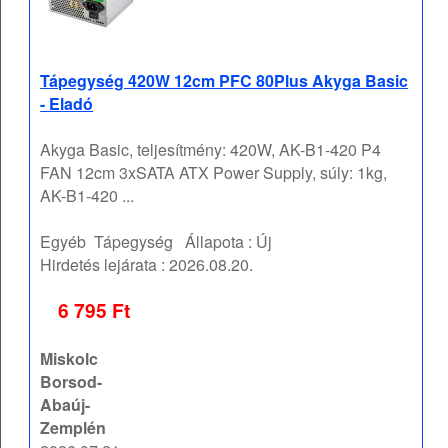
Tápegység 420W 12cm PFC 80Plus Akyga Basic
- Eladó
Akyga Basic, teljesítmény: 420W, AK-B1-420 P4
FAN 12cm 3xSATA ATX Power Supply, súly: 1kg,
AK-B1-420 ...
Egyéb
Tápegység
Állapota :
Új
Hirdetés lejárata :
2026.08.20.
6 795 Ft
Miskolc
Borsod-
Abaúj-
Zemplén