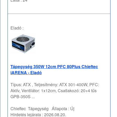
Eladó :
Tápegység 350W 12cm PFC 80Plus Chieftec
iARENA - Eladó
Típus: ATX , Teljesítmény: ATX 301-400W, PFC:
Aktív, Ventilátor: 1x12cm, Csatlakozó: 20+4 tűs
GPB-350S ...
Chieftec
Tápegység
Állapota :
Új
Hirdetés lejárata :
2026.08.20.