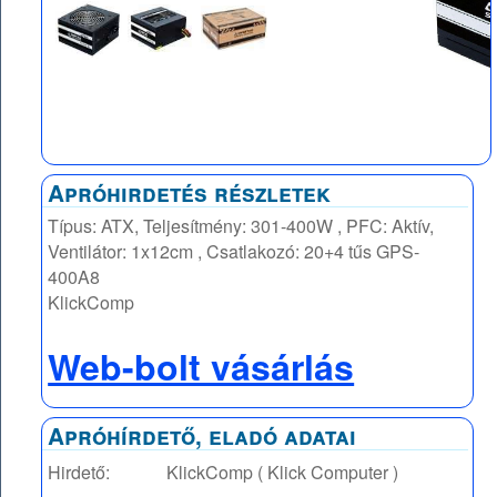
Apróhirdetés részletek
Típus: ATX, Teljesítmény: 301-400W , PFC: Aktív,
Ventilátor: 1x12cm , Csatlakozó: 20+4 tűs GPS-
400A8
KlickComp
Web-bolt vásárlás
Apróhírdető, eladó adatai
Hirdető:
KlickComp ( Klick Computer )