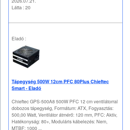
2026.07.21.
Látta : 20
Eladó :
Tápegység 500W 12cm PFC 80Plus Chieftec
Smart - Eladó
Chieftec GPS-500A8 500W PFC 12 cm ventilátorral
dobozos tápegység, Formátum: ATX, Fogyasztás:
500,00 Watt, Ventilátor átmérő: 120 mm, PFC: Aktív,
Hatékonyság: 80+, Moduláris kábelezés: Nem,
MTBF: 1000 ...