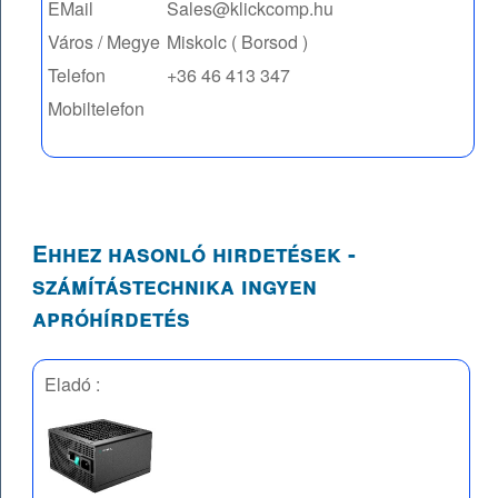
EMail
Sales@klickcomp.hu
Város / Megye
Miskolc ( Borsod )
Telefon
+36 46 413 347
Mobiltelefon
Ehhez hasonló hirdetések -
számítástechnika ingyen
apróhírdetés
Eladó :