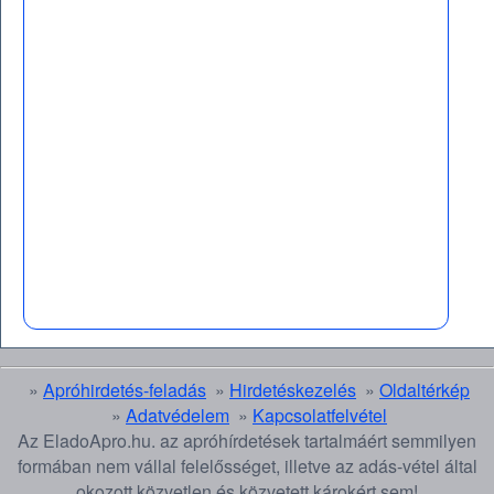
»
Apróhirdetés-feladás
»
Hirdetéskezelés
»
Oldaltérkép
»
Adatvédelem
»
Kapcsolatfelvétel
Az EladoApro.hu. az apróhírdetések tartalmáért semmilyen
formában nem vállal felelősséget, illetve az adás-vétel által
okozott közvetlen és közvetett károkért sem!