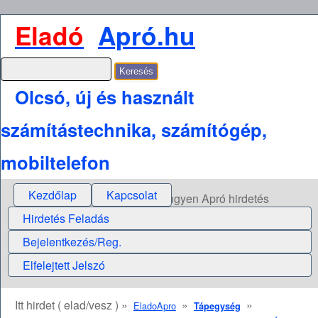
Eladó
Apró.hu
Olcsó, új és használt
számítástechnika, számítógép,
mobiltelefon
Kezdőlap
Kapcsolat
Ingyen Apró hirdetés
Hirdetés Feladás
Bejelentkezés/Reg.
Elfelejtett Jelszó
Itt hirdet ( elad/vesz ) »
»
»
EladoApro
Tápegység