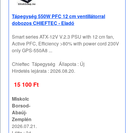
Tápegység 550W PFC 12 cm ventillátorral
dobozos CHIEFTEC - Eladó
Smart series ATX-12V V.2.3 PSU with 12 cm fan,
Active PFC, Efficiency >80% with power cord 230V
only GPS-550A8 ...
Chieftec
Tápegység
Állapota :
Új
Hirdetés lejárata :
2026.08.20.
15 100 Ft
Miskolc
Borsod-
Abaúj-
Zemplén
2026.07.21.
Látta : 24