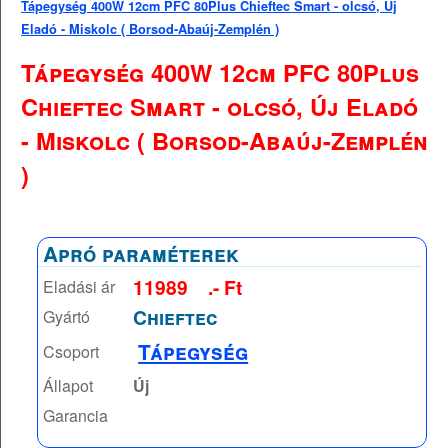
Tápegység 400W 12cm PFC 80Plus Chieftec Smart - olcsó, Új
Eladó - Miskolc ( Borsod-Abaúj-Zemplén )
Tápegység 400W 12cm PFC 80Plus
Chieftec Smart - olcsó, Új Eladó
- Miskolc ( Borsod-Abaúj-Zemplén
)
Apró paraméterek
11989
.- Ft
Eladási ár
Chieftec
Gyártó
Tápegység
Csoport
Állapot
Új
Garancia