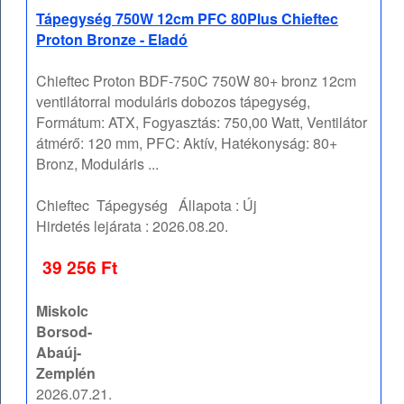
Tápegység 750W 12cm PFC 80Plus Chieftec
Proton Bronze - Eladó
Chieftec Proton BDF-750C 750W 80+ bronz 12cm
ventilátorral moduláris dobozos tápegység,
Formátum: ATX, Fogyasztás: 750,00 Watt, Ventilátor
átmérő: 120 mm, PFC: Aktív, Hatékonyság: 80+
Bronz, Moduláris ...
Chieftec
Tápegység
Állapota :
Új
Hirdetés lejárata :
2026.08.20.
39 256 Ft
Miskolc
Borsod-
Abaúj-
Zemplén
2026.07.21.