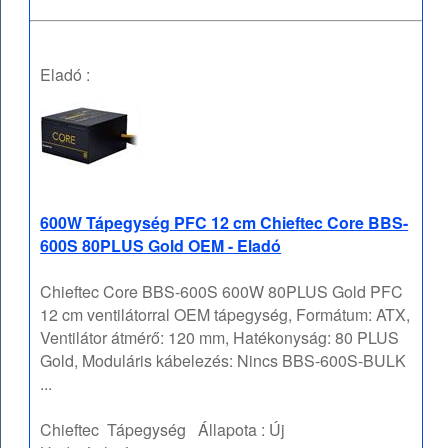
Eladó :
600W Tápegység PFC 12 cm Chieftec Core BBS-
600S 80PLUS Gold OEM - Eladó
Chieftec Core BBS-600S 600W 80PLUS Gold PFC
12 cm ventilátorral OEM tápegység, Formátum: ATX,
Ventilátor átmérő: 120 mm, Hatékonyság: 80 PLUS
Gold, Moduláris kábelezés: Nincs BBS-600S-BULK
...
Chieftec
Tápegység
Állapota :
Új