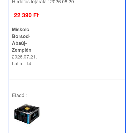
Hirdetés lejárata :
2026.08.20.
22 390 Ft
Miskolc
Borsod-
Abaúj-
Zemplén
2026.07.21.
Látta : 14
Eladó :