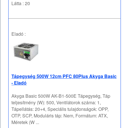
Látta : 20
Eladó :
Tápegység 500W 12cm PFC 80Plus Akyga Basic
- Eladó
Akyga Basic 500W AK-B1-500E Tápegység, Táp
teljesítmény (W): 500, Ventilátorok száma: 1,
Tápellátás: 20+4, Speciális tulajdonságok: OPP,
OTP, SCP, Moduláris táp: Nem, Formátum: ATX,
Méretek (W ...