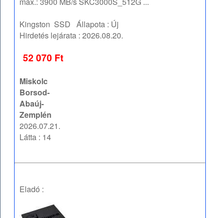
max.: 3900 MB/s SKC3000S_512G ...
Kingston
SSD
Állapota :
Új
Hirdetés lejárata :
2026.08.20.
52 070 Ft
Miskolc
Borsod-
Abaúj-
Zemplén
2026.07.21.
Látta : 14
Eladó :