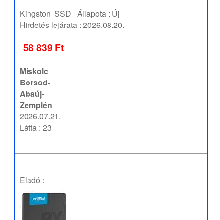
Kingston
SSD
Állapota :
Új
Hirdetés lejárata :
2026.08.20.
58 839 Ft
Miskolc
Borsod-
Abaúj-
Zemplén
2026.07.21.
Látta : 23
Eladó :