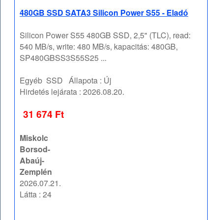
480GB SSD SATA3 Silicon Power S55 - Eladó
Silicon Power S55 480GB SSD, 2,5" (TLC), read:
540 MB/s, write: 480 MB/s, kapacitás: 480GB,
SP480GBSS3S55S25 ...
Egyéb
SSD
Állapota :
Új
Hirdetés lejárata :
2026.08.20.
31 674 Ft
Miskolc
Borsod-
Abaúj-
Zemplén
2026.07.21.
Látta : 24