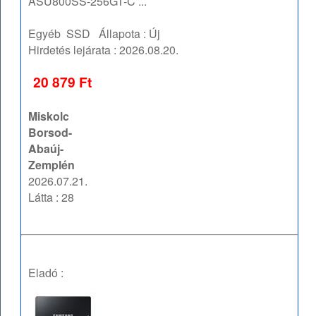
ASU800SS-256GT-C ...
Egyéb
SSD
Állapota :
Új
Hirdetés lejárata :
2026.08.20.
20 879 Ft
Miskolc
Borsod-
Abaúj-
Zemplén
2026.07.21.
Látta : 28
Eladó :