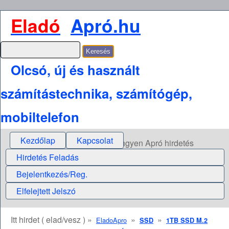
Eladó
Apró.hu
Olcsó, új és használt
számítástechnika, számítógép,
mobiltelefon
Kezdőlap
Kapcsolat
Ingyen Apró hirdetés
Hirdetés Feladás
Bejelentkezés/Reg.
Elfelejtett Jelszó
Itt hirdet ( elad/vesz ) »
»
»
EladoApro
SSD
1TB SSD M.2