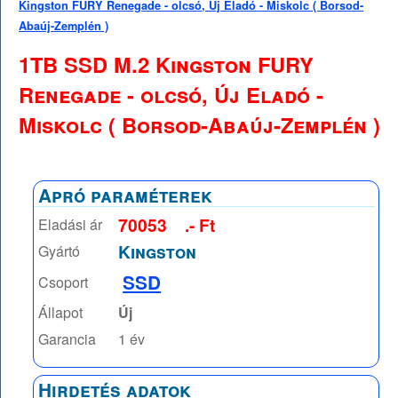
Kingston FURY Renegade - olcsó, Új Eladó - Miskolc ( Borsod-
Abaúj-Zemplén )
1TB SSD M.2 Kingston FURY
Renegade - olcsó, Új Eladó -
Miskolc ( Borsod-Abaúj-Zemplén )
Apró paraméterek
70053
.- Ft
Eladási ár
Kingston
Gyártó
SSD
Csoport
Állapot
Új
Garancia
1 év
Hirdetés adatok