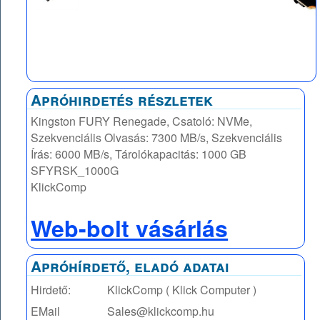
Apróhirdetés részletek
Kingston FURY Renegade, Csatoló: NVMe,
Szekvenciális Olvasás: 7300 MB/s, Szekvenciális
Írás: 6000 MB/s, Tárolókapacitás: 1000 GB
SFYRSK_1000G
KlickComp
Web-bolt vásárlás
Apróhírdető, eladó adatai
Hirdető:
KlickComp ( Klick Computer )
EMail
Sales@klickcomp.hu