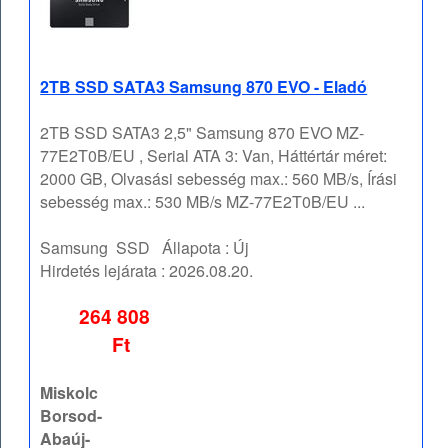
2TB SSD SATA3 Samsung 870 EVO - Eladó
2TB SSD SATA3 2,5" Samsung 870 EVO MZ-
77E2T0B/EU , Serial ATA 3: Van, Háttértár méret:
2000 GB, Olvasási sebesség max.: 560 MB/s, Írási
sebesség max.: 530 MB/s MZ-77E2T0B/EU ...
Samsung
SSD
Állapota :
Új
Hirdetés lejárata :
2026.08.20.
264 808
Ft
Miskolc
Borsod-
Abaúj-