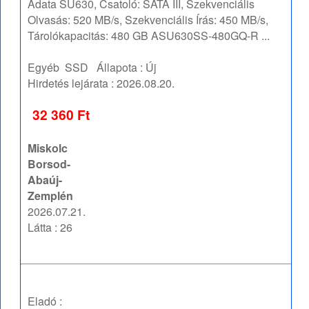
Adata SU630, Csatoló: SATA III, Szekvenciális
Olvasás: 520 MB/s, Szekvenciális Írás: 450 MB/s,
Tárolókapacitás: 480 GB ASU630SS-480GQ-R ...
Egyéb
SSD
Állapota :
Új
Hirdetés lejárata :
2026.08.20.
32 360 Ft
Miskolc
Borsod-
Abaúj-
Zemplén
2026.07.21.
Látta : 26
Eladó :