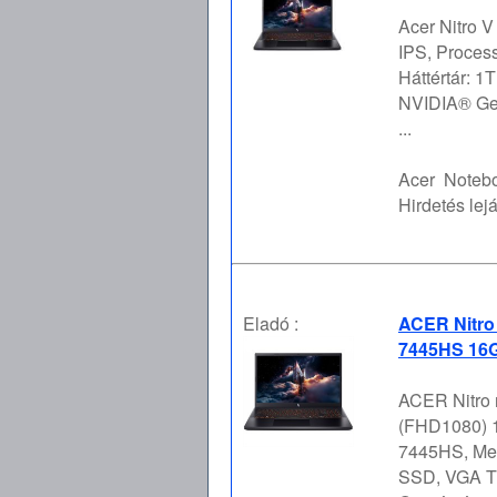
Acer Nitro 
IPS, Process
Háttértár: 
NVIDIA® Ge
...
Acer
Notebo
Hirdetés lejá
Eladó :
ACER Nitro
7445HS 16G
ACER Nitro 
(FHD1080) 1
7445HS, Mem
SSD, VGA Tí