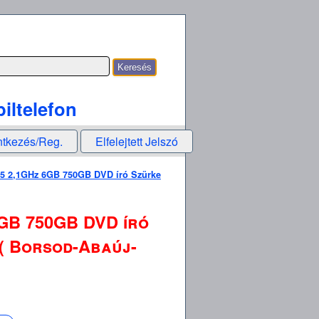
iltelefon
ntkezés/Reg.
Elfelejtett Jelszó
 2,1GHz 6GB 750GB DVD író Szürke
GB 750GB DVD író
 ( Borsod-Abaúj-