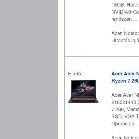
16GB, Hátté
NVIDIA® Ge
rendszer: ...
Acer
Notebo
Hirdetés lejá
Eladó :
Acer Acer N
Ryzen 7 26
Acer Acer Ni
2160x1440 
7 260, Memó
SSD, VGA T
Operációs ...
Acer
Notebo