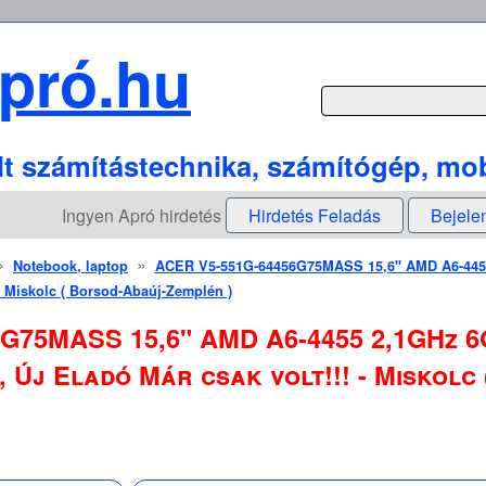
pró.hu
lt számítástechnika, számítógép, mob
Ingyen Apró hirdetés
Hirdetés Feladás
Bejele
»
»
Notebook, laptop
ACER V5-551G-64456G75MASS 15,6" AMD A6-4455
 - Miskolc ( Borsod-Abaúj-Zemplén )
G75MASS 15,6" AMD A6-4455 2,1GHz 6
, Új Eladó Már csak volt!!! - Miskolc