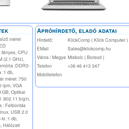
tek
Apróhírdető, eladó adatai
jelző méret
Hirdető:
KlickComp ( Klick Computer )
LED
EMail
Sales@klickcomp.hu
et :fényes, CPU
Város / Megye
Miskolc ( Borsod )
 (2,1 GHz),
emória :DDR3-
Telefon
+36 46 413 347
 :1 db,
Mobiltelefon
ár méret :750
00 rpm, VGA
GB, Optikai
 :802.11 b/g/n,
 : Felbontás
Linux, USB 2.0
 ki :1 db,
, Hálózati