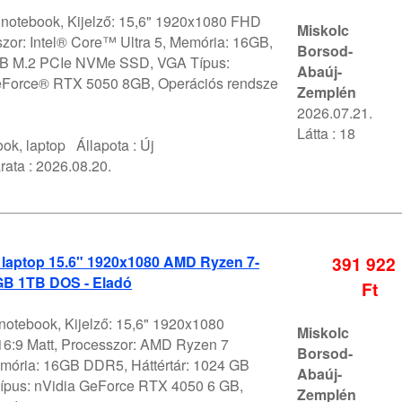
V notebook, Kijelző: 15,6" 1920x1080 FHD
Miskolc
zor: Intel® Core™ Ultra 5, Memória: 16GB,
Borsod-
1TB M.2 PCIe NVMe SSD, VGA Típus:
Abaúj-
Force® RTX 5050 8GB, Operációs rendsze
Zemplén
2026.07.21.
Látta : 18
ok, laptop
Állapota :
Új
rata :
2026.08.20.
 laptop 15.6" 1920x1080 AMD Ryzen 7-
391 922
B 1TB DOS - Eladó
Ft
notebook, Kijelző: 15,6" 1920x1080
Miskolc
6:9 Matt, Processzor: AMD Ryzen 7
Borsod-
ória: 16GB DDR5, Háttértár: 1024 GB
Abaúj-
pus: nVidia GeForce RTX 4050 6 GB,
Zemplén