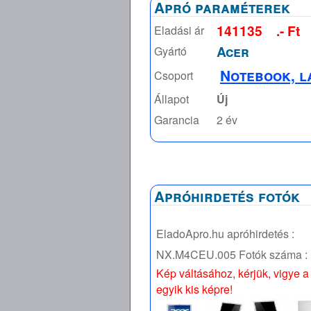
Apró paraméterek
141135
.- Ft
Eladási ár
Acer
Gyártó
Notebook, l
Csoport
Állapot
Új
Garancia
2 év
Apróhirdetés fotók
EladoApro.hu apróhirdetés :
NX.M4CEU.005
Fotók száma :
Kép váltásához, kérjük, vigye a
egyik kis képre!