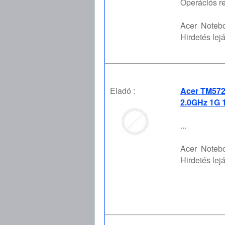
Operációs re
Acer
Notebo
Hirdetés lejá
Eladó :
Acer TM572
2.0GHz 1G 1
...
Acer
Notebo
Hirdetés lejá