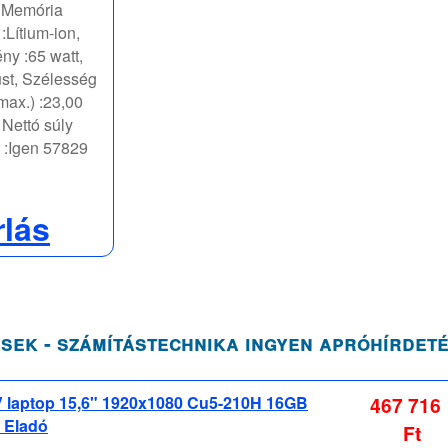
, Memória
:Lítium-ion,
ény :65 watt,
st, Szélesség
max.) :23,00
Nettó súly
t :Igen 57829
rlás
sek - számítástechnika ingyen apróhírdet
 V laptop 15,6" 1920x1080 Cu5-210H 16GB
467 716
 Eladó
Ft