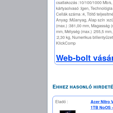
csatlakozás :10/100/1000 Mb/s
kártyaolvasó :Igen, Technológia 
Cellák száma :4, Töltő teljesítm
Anyag :Műanyag, Alap szín :ezü
(max.) :381,00 mm, Magasság (
mm, Mélység (max.) :255,5 mm, 
:2,30 kg, Numerikus billentyűze
KlickComp
Web-bolt vásá
Ehhez hasonló hirdeté
Eladó :
Acer Nitro
1TB NoOS -