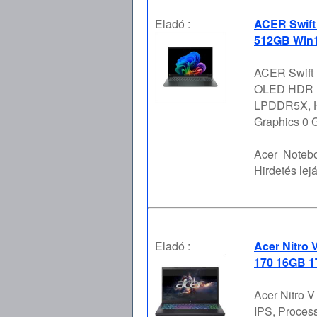
Eladó :
ACER Swift
512GB Win1
ACER Swift 
OLED HDR Fé
LPDDR5X, Há
Graphics 0 G
Acer
Notebo
Hirdetés lejá
Eladó :
Acer Nitro 
170 16GB 1
Acer Nitro 
IPS, Proces