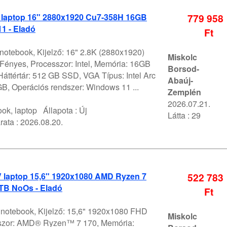
 laptop 16" 2880x1920 Cu7-358H 16GB
779 958
1 - Eladó
Ft
notebook, Kijelző: 16" 2.8K (2880x1920)
Miskolc
nyes, Processzor: Intel, Memória: 16GB
Borsod-
ttértár: 512 GB SSD, VGA Típus: Intel Arc
Abaúj-
B, Operációs rendszer: Windows 11 ...
Zemplén
2026.07.21.
ok, laptop
Állapota :
Új
Látta : 29
rata :
2026.08.20.
V laptop 15,6" 1920x1080 AMD Ryzen 7
522 783
TB NoOs - Eladó
Ft
V notebook, Kijelző: 15,6" 1920x1080 FHD
Miskolc
szor: AMD® Ryzen™ 7 170, Memória: