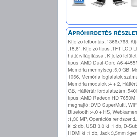
Apróhirdetés részle
Kijelző felbontás :1366x768, Ki
:15,6", Kijelző típus :TFT LCD 
háttérvilágítással, Kijelző felül
típus :AMD Dual-Core A6-4455M
Memória mennyiség :6,0 GB, M
1066, Memória foglalatok száma
Memória modulok :4 + 2, Háttért
GB, Háttértár fordulatszám :54
típus :AMD Radeon HD 7650M 1
meghajtó :DVD SuperMulti, WiFi
Bluetooth :4.0 + HS, Webkamera
:1,30 MP, Operációs rendszer :
ki :2 db, USB 3.0 ki :1 db, D-Sub
HDMI ki :1 db, Jack 3,5mm :Igen