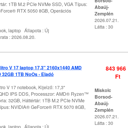
Borsod-
rtár: 1TB M.2 PCIe NVMe SSD, VGA Típus:
Abaúj-
Force® RTX 5050 8GB, Operációs
Zemplén
2026.07.21.
Látta : 30
ok, laptop
Állapota :
Új
rata :
2026.08.20.
itro V 17 laptop 17,3" 2160x1440 AMD
843 966
0 32GB 1TB NoOs - Eladó
Ft
tro V 17 notebook, Kijelző: 17,3"
Miskolc
QHD IPS DDS, Processzor: AMD® Ryzen™
Borsod-
ria: 32GB, Háttértár: 1TB M.2 PCIe NVMe
Abaúj-
ípus: NVIDIA® GeForce® RTX 5070 8GB,
Zemplén
2026.07.21.
Látta : 30
ok, laptop
Állapota :
Új