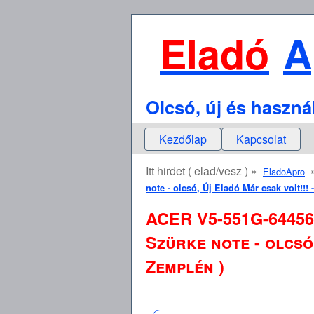
Eladó
A
Olcsó, új és haszná
Kezdőlap
Kapcsolat
Itt hirdet ( elad/vesz ) »
EladoApro
note - olcsó, Új Eladó Már csak volt!!!
ACER V5-551G-64456
Szürke note - olcsó
Zemplén )