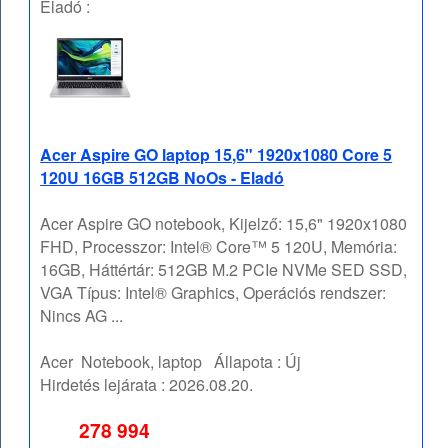
Eladó :
Acer Aspire GO laptop 15,6" 1920x1080 Core 5
120U 16GB 512GB NoOs - Eladó
Acer Aspire GO notebook, Kijelző: 15,6" 1920x1080
FHD, Processzor: Intel® Core™ 5 120U, Memória:
16GB, Háttértár: 512GB M.2 PCIe NVMe SED SSD,
VGA Típus: Intel® Graphics, Operációs rendszer:
Nincs AG ...
Acer
Notebook, laptop
Állapota :
Új
Hirdetés lejárata :
2026.08.20.
278 994