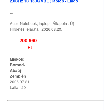
2.0GHz 1G 160G VBE ) laptop - Eladó
...
Acer
Notebook, laptop
Állapota :
Új
Hirdetés lejárata :
2026.08.20.
200 660
Ft
Miskolc
Borsod-
Abaúj-
Zemplén
2026.07.21.
Látta : 20