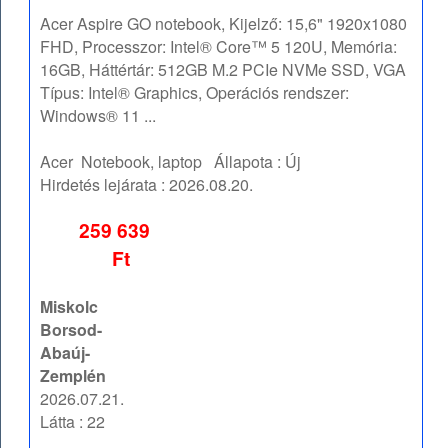
Acer Aspire GO notebook, Kijelző: 15,6" 1920x1080
FHD, Processzor: Intel® Core™ 5 120U, Memória:
16GB, Háttértár: 512GB M.2 PCIe NVMe SSD, VGA
Típus: Intel® Graphics, Operációs rendszer:
Windows® 11 ...
Acer
Notebook, laptop
Állapota :
Új
Hirdetés lejárata :
2026.08.20.
259 639
Ft
Miskolc
Borsod-
Abaúj-
Zemplén
2026.07.21.
Látta : 22