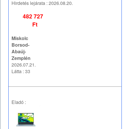
Hirdetés lejárata :
2026.08.20.
482 727
Ft
Miskolc
Borsod-
Abaúj-
Zemplén
2026.07.21.
Látta : 33
Eladó :