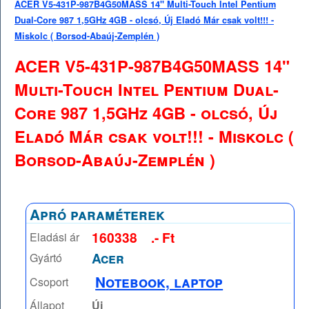
ACER V5-431P-987B4G50MASS 14" Multi-Touch Intel Pentium
Dual-Core 987 1,5GHz 4GB - olcsó, Új Eladó Már csak volt!!! -
Miskolc ( Borsod-Abaúj-Zemplén )
ACER V5-431P-987B4G50MASS 14"
Multi-Touch Intel Pentium Dual-
Core 987 1,5GHz 4GB - olcsó, Új
Eladó Már csak volt!!! - Miskolc (
Borsod-Abaúj-Zemplén )
Apró paraméterek
160338
.- Ft
Eladási ár
Acer
Gyártó
Notebook, laptop
Csoport
Állapot
Új