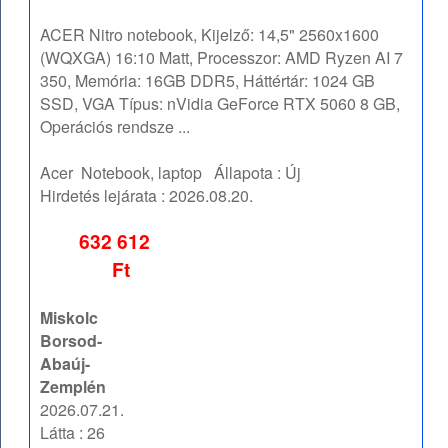
ACER Nitro notebook, Kijelző: 14,5" 2560x1600
(WQXGA) 16:10 Matt, Processzor: AMD Ryzen AI 7
350, Memória: 16GB DDR5, Háttértár: 1024 GB
SSD, VGA Típus: nVidia GeForce RTX 5060 8 GB,
Operációs rendsze ...
Acer
Notebook, laptop
Állapota :
Új
Hirdetés lejárata :
2026.08.20.
632 612
Ft
Miskolc
Borsod-
Abaúj-
Zemplén
2026.07.21.
Látta : 26