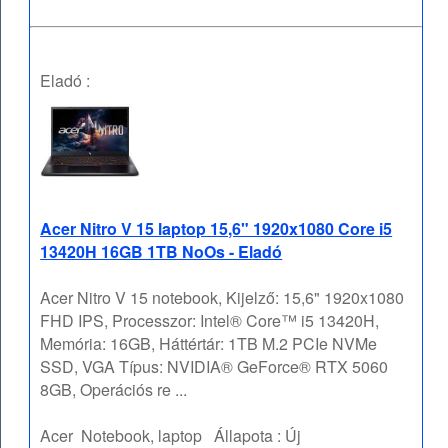
Eladó :
Acer Nitro V 15 laptop 15,6" 1920x1080 Core i5
13420H 16GB 1TB NoOs - Eladó
Acer Nitro V 15 notebook, Kijelző: 15,6" 1920x1080
FHD IPS, Processzor: Intel® Core™ i5 13420H,
Memória: 16GB, Háttértár: 1TB M.2 PCIe NVMe
SSD, VGA Típus: NVIDIA® GeForce® RTX 5060
8GB, Operációs re ...
Acer
Notebook, laptop
Állapota :
Új