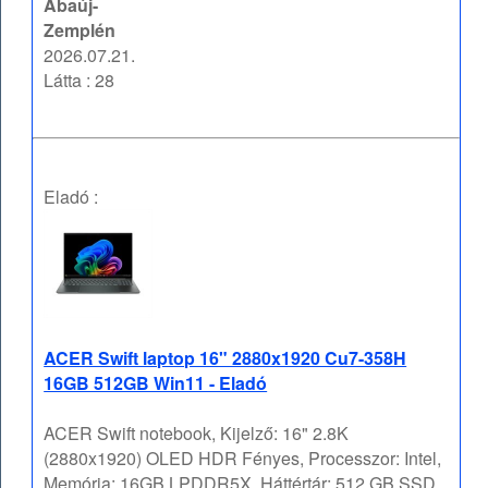
Abaúj-
Zemplén
2026.07.21.
Látta : 28
Eladó :
ACER Swift laptop 16" 2880x1920 Cu7-358H
16GB 512GB Win11 - Eladó
ACER Swift notebook, Kijelző: 16" 2.8K
(2880x1920) OLED HDR Fényes, Processzor: Intel,
Memória: 16GB LPDDR5X, Háttértár: 512 GB SSD,