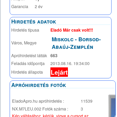
Garancia
2 év
Hirdetés adatok
Hirdetés típusa
Eladó Már csak volt!!!
Miskolc
-
Borsod-
Város, Megye
Abaúj-Zemplén
Apróhirdetést látták
663
Feladás időpontja
2013.08.16. 19:34:00
Lejárt
Hirdetés állapota
Apróhirdetés fotók
EladoApro.hu apróhirdetés :
11539
NX.M7LEU.002
Fotók száma :
3
Kép váltásához, kérjük, vigye a cursort az