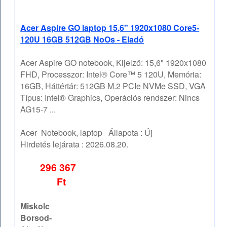
Acer Aspire GO laptop 15,6" 1920x1080 Core5-
120U 16GB 512GB NoOs - Eladó
Acer Aspire GO notebook, Kijelző: 15,6" 1920x1080
FHD, Processzor: Intel® Core™ 5 120U, Memória:
16GB, Háttértár: 512GB M.2 PCIe NVMe SSD, VGA
Típus: Intel® Graphics, Operációs rendszer: Nincs
AG15-7 ...
Acer
Notebook, laptop
Állapota :
Új
Hirdetés lejárata :
2026.08.20.
296 367
Ft
Miskolc
Borsod-