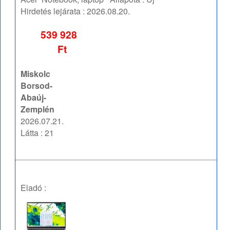
Hirdetés lejárata :
2026.08.20.
539 928
Ft
Miskolc
Borsod-
Abaúj-
Zemplén
2026.07.21.
Látta : 21
Eladó :