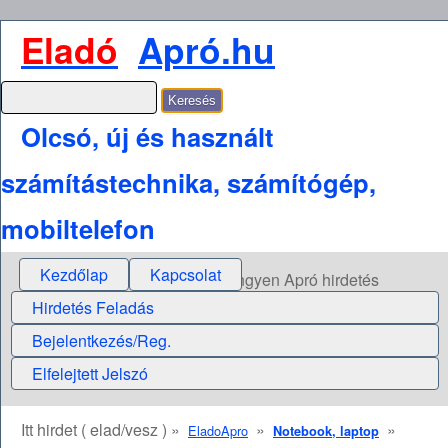
Eladó
Apró.hu
Olcsó, új és használt
számítástechnika, számítógép,
mobiltelefon
Kezdőlap
Kapcsolat
Ingyen Apró hirdetés
Hirdetés Feladás
Bejelentkezés/Reg.
Elfelejtett Jelszó
Itt hirdet ( elad/vesz ) »
»
»
EladoApro
Notebook, laptop