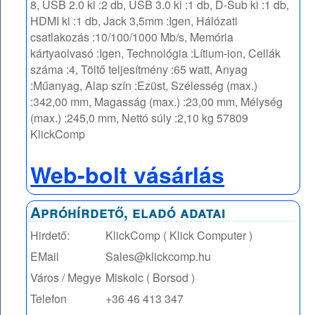
8, USB 2.0 ki :2 db, USB 3.0 ki :1 db, D-Sub ki :1 db,
HDMI ki :1 db, Jack 3,5mm :Igen, Hálózati
csatlakozás :10/100/1000 Mb/s, Memória
kártyaolvasó :Igen, Technológia :Lítium-ion, Cellák
száma :4, Töltő teljesítmény :65 watt, Anyag
:Műanyag, Alap szín :Ezüst, Szélesség (max.)
:342,00 mm, Magasság (max.) :23,00 mm, Mélység
(max.) :245,0 mm, Nettó súly :2,10 kg 57809
KlickComp
Web-bolt vásárlás
Apróhírdető, eladó adatai
Hirdető:
KlickComp ( Klick Computer )
EMail
Sales@klickcomp.hu
Város / Megye
Miskolc ( Borsod )
Telefon
+36 46 413 347