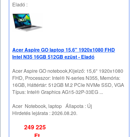
Eladó :
Acer Aspire GO laptop 15,6" 1920x1080 FHD
Intel N35 16GB 512GB ezüst - Eladó
Acer Aspire GO notebook,Kijelző: 15,6" 1920x1080
FHD, Processzor: Intel® N-series N355, Memória:
16GB, Háttértár: 512GB M.2 PCIe NVMe SSD, VGA
Típus: Intel® Graphics AG15-32P-33EG ...
Acer
Notebook, laptop
Állapota :
Új
Hirdetés lejárata :
2026.08.20.
249 225
Ft