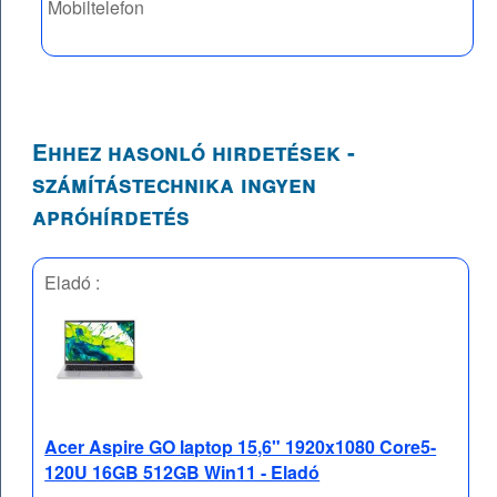
Mobiltelefon
Ehhez hasonló hirdetések -
számítástechnika ingyen
apróhírdetés
Eladó :
Acer Aspire GO laptop 15,6" 1920x1080 Core5-
120U 16GB 512GB Win11 - Eladó