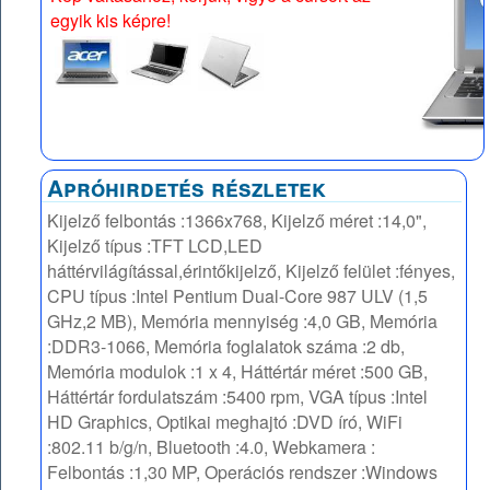
egyik kis képre!
Apróhirdetés részletek
Kijelző felbontás :1366x768, Kijelző méret :14,0",
Kijelző típus :TFT LCD,LED
háttérvilágítással,érintőkijelző, Kijelző felület :fényes,
CPU típus :Intel Pentium Dual-Core 987 ULV (1,5
GHz,2 MB), Memória mennyiség :4,0 GB, Memória
:DDR3-1066, Memória foglalatok száma :2 db,
Memória modulok :1 x 4, Háttértár méret :500 GB,
Háttértár fordulatszám :5400 rpm, VGA típus :Intel
HD Graphics, Optikai meghajtó :DVD író, WiFi
:802.11 b/g/n, Bluetooth :4.0, Webkamera :
Felbontás :1,30 MP, Operációs rendszer :Windows