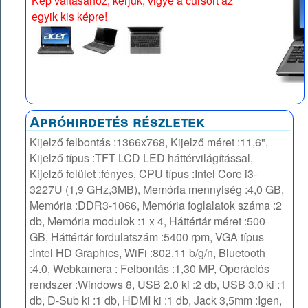
Kép váltásához, kérjük, vigye a cursort az
egyik kis képre!
Apróhirdetés részletek
Kijelző felbontás :1366x768, Kijelző méret :11,6",
Kijelző típus :TFT LCD LED háttérvilágítással,
Kijelző felület :fényes, CPU típus :Intel Core i3-
3227U (1,9 GHz,3MB), Memória mennyiség :4,0 GB,
Memória :DDR3-1066, Memória foglalatok száma :2
db, Memória modulok :1 x 4, Háttértár méret :500
GB, Háttértár fordulatszám :5400 rpm, VGA típus
:Intel HD Graphics, WiFi :802.11 b/g/n, Bluetooth
:4.0, Webkamera : Felbontás :1,30 MP, Operációs
rendszer :Windows 8, USB 2.0 ki :2 db, USB 3.0 ki :1
db, D-Sub ki :1 db, HDMI ki :1 db, Jack 3,5mm :Igen,