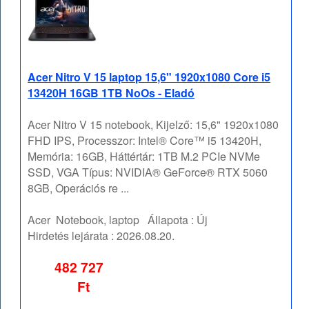
Acer Nitro V 15 laptop 15,6" 1920x1080 Core i5
13420H 16GB 1TB NoOs - Eladó
Acer Nitro V 15 notebook, Kijelző: 15,6" 1920x1080
FHD IPS, Processzor: Intel® Core™ i5 13420H,
Memória: 16GB, Háttértár: 1TB M.2 PCIe NVMe
SSD, VGA Típus: NVIDIA® GeForce® RTX 5060
8GB, Operációs re ...
Acer
Notebook, laptop
Állapota :
Új
Hirdetés lejárata :
2026.08.20.
482 727
Ft