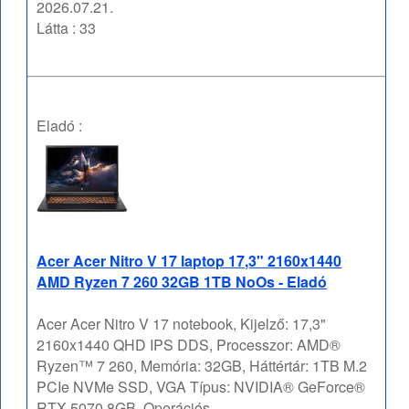
2026.07.21.
Látta : 33
Eladó :
Acer Acer Nitro V 17 laptop 17,3" 2160x1440
AMD Ryzen 7 260 32GB 1TB NoOs - Eladó
Acer Acer Nitro V 17 notebook, Kijelző: 17,3"
2160x1440 QHD IPS DDS, Processzor: AMD®
Ryzen™ 7 260, Memória: 32GB, Háttértár: 1TB M.2
PCIe NVMe SSD, VGA Típus: NVIDIA® GeForce®
RTX 5070 8GB, Operációs ...