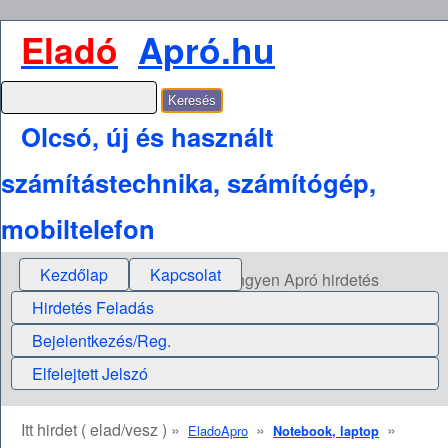
Eladó
Apró.hu
Olcsó, új és használt
számítástechnika, számítógép,
mobiltelefon
Kezdőlap
Kapcsolat
Ingyen Apró hirdetés
Hirdetés Feladás
Bejelentkezés/Reg.
Elfelejtett Jelszó
Itt hirdet ( elad/vesz ) »
»
»
EladoApro
Notebook, laptop