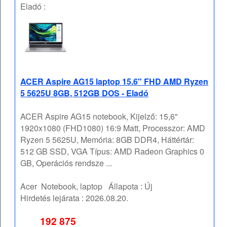
Eladó :
ACER Aspire AG15 laptop 15.6" FHD AMD Ryzen
5 5625U 8GB, 512GB DOS - Eladó
ACER Aspire AG15 notebook, Kijelző: 15,6"
1920x1080 (FHD1080) 16:9 Matt, Processzor: AMD
Ryzen 5 5625U, Memória: 8GB DDR4, Háttértár:
512 GB SSD, VGA Típus: AMD Radeon Graphics 0
GB, Operációs rendsze ...
Acer
Notebook, laptop
Állapota :
Új
Hirdetés lejárata :
2026.08.20.
192 875