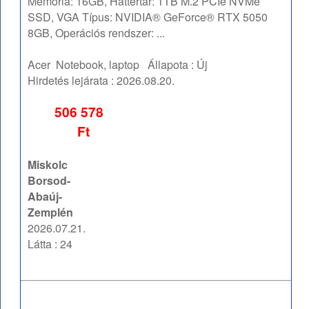
Memória: 16GB, Háttértár: 1TB M.2 PCIe NVMe
SSD, VGA Típus: NVIDIA® GeForce® RTX 5050
8GB, Operációs rendszer: ...
Acer
Notebook, laptop
Állapota :
Új
Hirdetés lejárata :
2026.08.20.
506 578
Ft
Miskolc
Borsod-
Abaúj-
Zemplén
2026.07.21.
Látta : 24