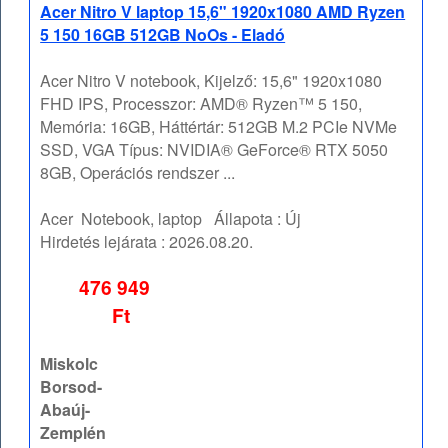
Acer Nitro V laptop 15,6" 1920x1080 AMD Ryzen
5 150 16GB 512GB NoOs - Eladó
Acer Nitro V notebook, Kijelző: 15,6" 1920x1080
FHD IPS, Processzor: AMD® Ryzen™ 5 150,
Memória: 16GB, Háttértár: 512GB M.2 PCIe NVMe
SSD, VGA Típus: NVIDIA® GeForce® RTX 5050
8GB, Operációs rendszer ...
Acer
Notebook, laptop
Állapota :
Új
Hirdetés lejárata :
2026.08.20.
476 949
Ft
Miskolc
Borsod-
Abaúj-
Zemplén