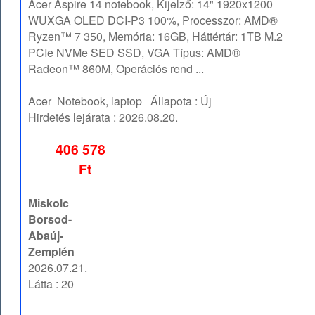
Acer Aspire 14 notebook, Kijelző: 14" 1920x1200
WUXGA OLED DCI-P3 100%, Processzor: AMD®
Ryzen™ 7 350, Memória: 16GB, Háttértár: 1TB M.2
PCIe NVMe SED SSD, VGA Típus: AMD®
Radeon™ 860M, Operációs rend ...
Acer
Notebook, laptop
Állapota :
Új
Hirdetés lejárata :
2026.08.20.
406 578
Ft
Miskolc
Borsod-
Abaúj-
Zemplén
2026.07.21.
Látta : 20