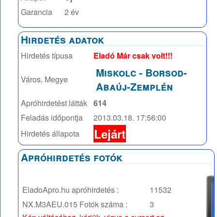
Garancia
2 év
Hirdetés adatok
Hirdetés típusa
Eladó Már csak volt!!!
Miskolc
-
Borsod-
Város, Megye
Abaúj-Zemplén
Apróhirdetést látták
614
Feladás időpontja
2013.03.18. 17:56:00
Lejárt
Hirdetés állapota
Apróhirdetés fotók
EladoApro.hu apróhirdetés :
11532
NX.M3AEU.015
Fotók száma :
3