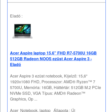
Eladó :
Acer Aspire laptop 15,6" FHD R7-5700U 16GB
512GB Radeon NOOS ezüst Acer Aspire 3 -
Eladó
Acer Aspire 3 ezüst notebook, Kijelző: 15,6"
1920x1080 FHD, Processzor: AMD® Ryzen™ 7
5700U, Memória: 16GB, Háttértár: 512GB M.2 PCIe
NVMe SSD, VGA Típus: AMD® Radeon™
Graphics, Op ...
Acer
Notebook, laptop
Állapota :
Új