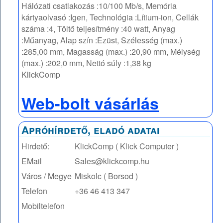
Hálózati csatlakozás :10/100 Mb/s, Memória
kártyaolvasó :Igen, Technológia :Lítium-ion, Cellák
száma :4, Töltő teljesítmény :40 watt, Anyag
:Műanyag, Alap szín :Ezüst, Szélesség (max.)
:285,00 mm, Magasság (max.) :20,90 mm, Mélység
(max.) :202,0 mm, Nettó súly :1,38 kg
KlickComp
Web-bolt vásárlás
Apróhírdető, eladó adatai
Hirdető:
KlickComp ( Klick Computer )
EMail
Sales@klickcomp.hu
Város / Megye
Miskolc ( Borsod )
Telefon
+36 46 413 347
Mobiltelefon