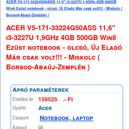
ACER V5-171-33224G50ASS 11,6" i3-3227U 1,9GHz 4GB 500GB
Win8 Ezüst notebook - olcsó, Új Eladó Már csak volt!!! - Miskolc (
Borsod-Abaúj-Zemplén )
ACER V5-171-33224G50ASS 11,6"
i3-3227U 1,9GHz 4GB 500GB Win8
Ezüst notebook - olcsó, Új Eladó
Már csak volt!!! - Miskolc (
Borsod-Abaúj-Zemplén )
Apró paraméterek
159525
.- Ft
Eladási ár
Acer
Gyártó
Notebook, laptop
Csoport
Állapot
Új