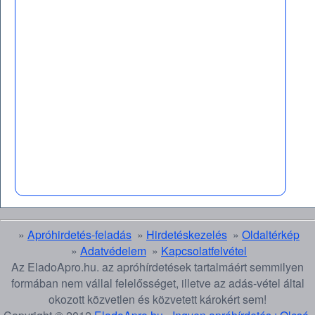
»
Apróhirdetés-feladás
»
Hirdetéskezelés
»
Oldaltérkép
»
Adatvédelem
»
Kapcsolatfelvétel
Az EladoApro.hu. az apróhírdetések tartalmáért semmilyen
formában nem vállal felelősséget, illetve az adás-vétel által
okozott közvetlen és közvetett károkért sem!