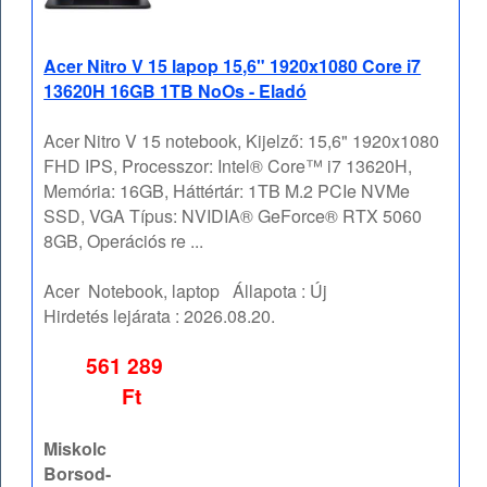
Acer Nitro V 15 lapop 15,6" 1920x1080 Core i7
13620H 16GB 1TB NoOs - Eladó
Acer Nitro V 15 notebook, Kijelző: 15,6" 1920x1080
FHD IPS, Processzor: Intel® Core™ i7 13620H,
Memória: 16GB, Háttértár: 1TB M.2 PCIe NVMe
SSD, VGA Típus: NVIDIA® GeForce® RTX 5060
8GB, Operációs re ...
Acer
Notebook, laptop
Állapota :
Új
Hirdetés lejárata :
2026.08.20.
561 289
Ft
Miskolc
Borsod-