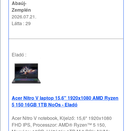
Abaúj-
Zemplén
2026.07.21.
Látta : 29
Eladó :
Acer Nitro V laptop 15,6" 1920x1080 AMD Ryzen
5 150 16GB 1TB NoOs - Eladó
Acer Nitro V notebook, Kijelző: 15,6" 1920x1080
FHD IPS, Processzor: AMD® Ryzen™ 5 150,