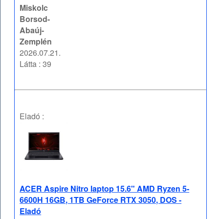
Miskolc
Borsod-
Abaúj-
Zemplén
2026.07.21.
Látta : 39
Eladó :
ACER Aspire Nitro laptop 15.6" AMD Ryzen 5-
6600H 16GB, 1TB GeForce RTX 3050, DOS -
Eladó