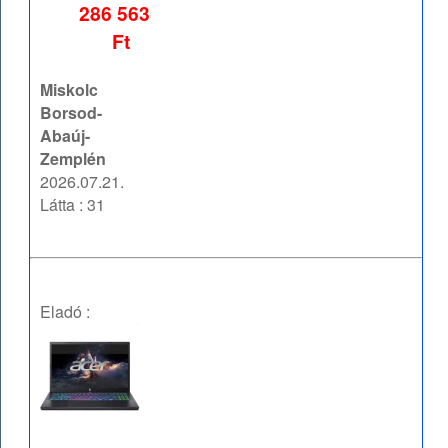
286 563
Ft
Miskolc
Borsod-
Abaúj-
Zemplén
2026.07.21.
Látta : 31
Eladó :