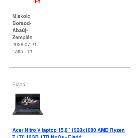
Ft
Miskolc
Borsod-
Abaúj-
Zemplén
2026.07.21.
Látta : 13
Eladó :
Acer Nitro V laptop 15,6" 1920x1080 AMD Ryzen
7 170 16GB 1TB NoOs - Eladó