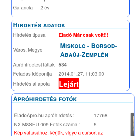
Garancia
2 év
Hirdetés adatok
Hirdetés típusa
Eladó Már csak volt!!!
Miskolc
-
Borsod-
Város, Megye
Abaúj-Zemplén
Apróhirdetést látták
534
Feladás időpontja
2014.01.27. 11:03:00
Lejárt
Hirdetés állapota
Apróhirdetés fotók
EladoApro.hu apróhirdetés :
17758
NX.M8SEU.009
Fotók száma :
5
Kép váltásához, kérjük, vigye a cursort az