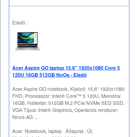
Eladó :
Acer Aspire GO laptop 15,6" 1920x1080 Core 5
120U 16GB 512GB NoOs - Eladó
Acer Aspire GO notebook, Kijelző: 15,6" 1920x1080
FHD, Processzor: Intel® Core™ 5 120U, Memória:
16GB, Háttértár: 512GB M.2 PCIe NVMe SED SSD,
VGA Típus: Intel® Graphics, Operációs rendszer:
Nincs AG ...
Acer
Notebook, laptop
Állapota :
Új