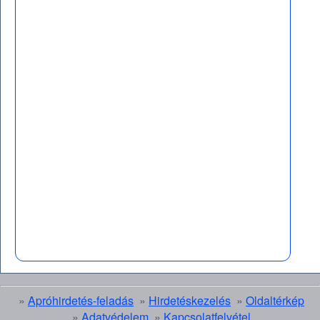
»
Apróhirdetés-feladás
»
Hirdetéskezelés
»
Oldaltérkép
»
Adatvédelem
»
Kapcsolatfelvétel