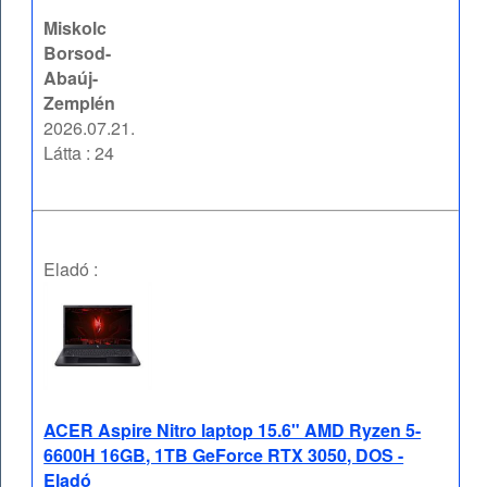
Miskolc
Borsod-
Abaúj-
Zemplén
2026.07.21.
Látta : 24
Eladó :
ACER Aspire Nitro laptop 15.6" AMD Ryzen 5-
6600H 16GB, 1TB GeForce RTX 3050, DOS -
Eladó