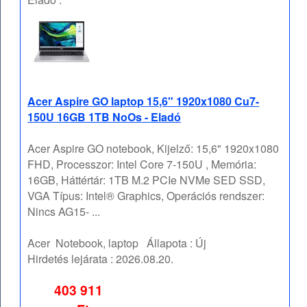
Acer Aspire GO laptop 15,6" 1920x1080 Cu7-
150U 16GB 1TB NoOs - Eladó
Acer Aspire GO notebook, Kijelző: 15,6" 1920x1080
FHD, Processzor: Intel Core 7-150U , Memória:
16GB, Háttértár: 1TB M.2 PCIe NVMe SED SSD,
VGA Típus: Intel® Graphics, Operációs rendszer:
Nincs AG15- ...
Acer
Notebook, laptop
Állapota :
Új
Hirdetés lejárata :
2026.08.20.
403 911