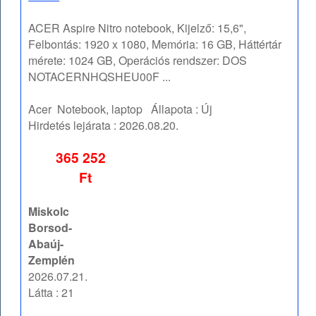
ACER Aspire Nitro notebook, Kijelző: 15,6",
Felbontás: 1920 x 1080, Memória: 16 GB, Háttértár
mérete: 1024 GB, Operációs rendszer: DOS
NOTACERNHQSHEU00F ...
Acer
Notebook, laptop
Állapota :
Új
Hirdetés lejárata :
2026.08.20.
365 252
Ft
Miskolc
Borsod-
Abaúj-
Zemplén
2026.07.21.
Látta : 21