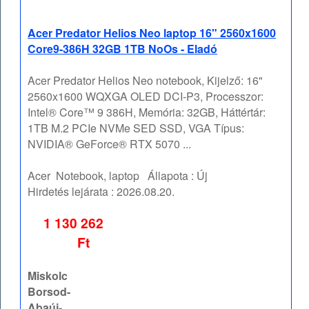
Acer Predator Helios Neo laptop 16" 2560x1600
Core9-386H 32GB 1TB NoOs - Eladó
Acer Predator Helios Neo notebook, Kijelző: 16"
2560x1600 WQXGA OLED DCI-P3, Processzor:
Intel® Core™ 9 386H, Memória: 32GB, Háttértár:
1TB M.2 PCIe NVMe SED SSD, VGA Típus:
NVIDIA® GeForce® RTX 5070 ...
Acer
Notebook, laptop
Állapota :
Új
Hirdetés lejárata :
2026.08.20.
1 130 262
Ft
Miskolc
Borsod-
Abaúj-