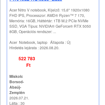
Acer Nitro V notebook, Kijelző: 15,6" 1920x1080
FHD IPS, Processzor: AMD® Ryzen™ 7 170,
Memória: 16GB, Háttértár: 1TB M.2 PCIe NVMe
SSD, VGA Típus: NVIDIA® GeForce® RTX 5050
8GB, Operációs rendszer: ...
Acer
Notebook, laptop
Állapota :
Új
Hirdetés lejárata :
2026.08.20.
522 783
Ft
Miskolc
Borsod-
Abaúj-
Zemplén
2026.07.21.
Látta : 30