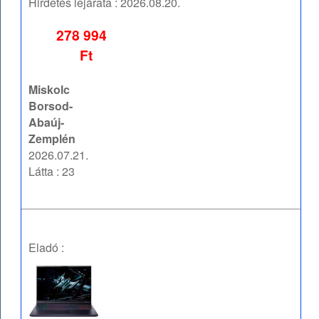
Hirdetés lejárata :
2026.08.20.
278 994
Ft
Miskolc
Borsod-
Abaúj-
Zemplén
2026.07.21.
Látta : 23
Eladó :