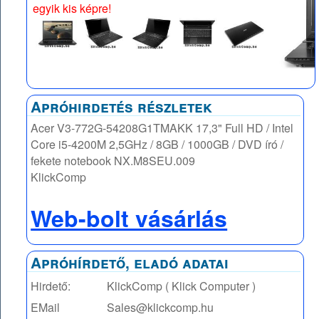
egyik kis képre!
Apróhirdetés részletek
Acer V3-772G-54208G1TMAKK 17,3" Full HD / Intel
Core i5-4200M 2,5GHz / 8GB / 1000GB / DVD író /
fekete notebook NX.M8SEU.009
KlickComp
Web-bolt vásárlás
Apróhírdető, eladó adatai
Hirdető:
KlickComp ( Klick Computer )
EMail
Sales@klickcomp.hu