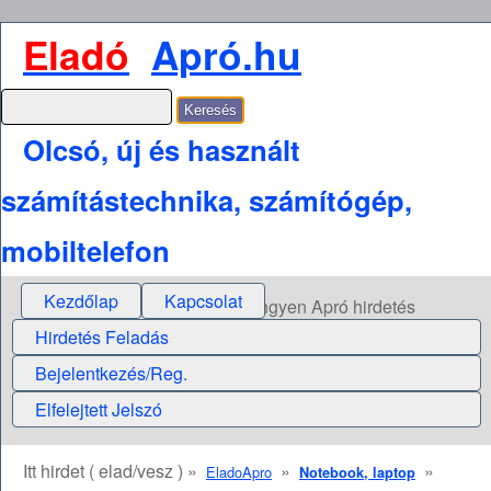
Eladó
Apró.hu
Olcsó, új és használt
számítástechnika, számítógép,
mobiltelefon
Kezdőlap
Kapcsolat
Ingyen Apró hirdetés
Hirdetés Feladás
Bejelentkezés/Reg.
Elfelejtett Jelszó
Itt hirdet ( elad/vesz ) »
»
»
EladoApro
Notebook, laptop