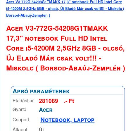
Acer V3-772G-54208G1TMAKK 17,3" notebook Full HD Intel Core
i5-4200M 2,5GHz 8GB - olcsó, Új Eladó Már csak volt!!! - Miskolc (
Borsod-Abaúj-Zemplén )
Acer V3-772G-54208G1TMAKK
17,3" notebook Full HD Intel
Core i5-4200M 2,5GHz 8GB - olcsó,
Új Eladó Már csak volt!!! -
Miskolc ( Borsod-Abaúj-Zemplén )
Apró paraméterek
281089
.- Ft
Eladási ár
Acer
Gyártó
Notebook, laptop
Csoport
Állapot
Új