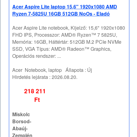
Acer Aspire Lite laptop 15,6" 1920x1080 AMD
Ryzen 7-5825U 16GB 512GB NoOs - Eladó
Acer Aspire Lite notebook, Kijelző: 15,6" 1920x1080
FHD IPS, Processzor: AMD® Ryzen™ 7 5825U,
Memória: 16GB, Háttértár: 512GB M.2 PCIe NVMe
SSD, VGA Típus: AMD® Radeon™ Graphics,
Operációs rendszer: ...
Acer
Notebook, laptop
Állapota :
Új
Hirdetés lejárata :
2026.08.20.
218 211
Ft
Miskolc
Borsod-
Abaúj-
Zemplén