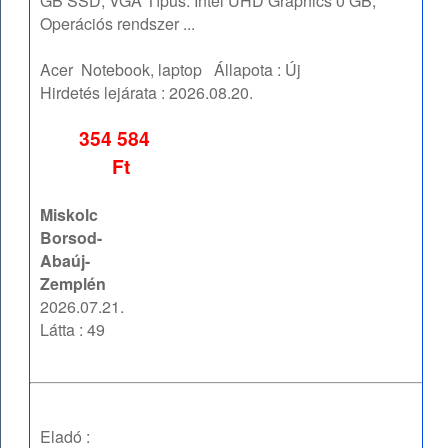
GB SSD, VGA Típus: Intel UHD Graphics 0 GB,
Operációs rendszer ...
Acer
Notebook, laptop
Állapota :
Új
Hirdetés lejárata :
2026.08.20.
354 584
Ft
Miskolc
Borsod-
Abaúj-
Zemplén
2026.07.21.
Látta : 49
Eladó :