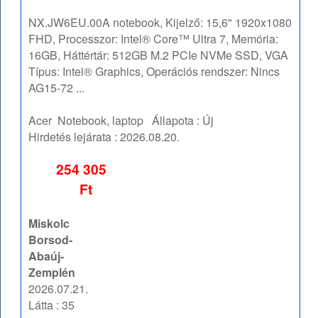
NX.JW6EU.00A notebook, Kijelző: 15,6" 1920x1080
FHD, Processzor: Intel® Core™ Ultra 7, Memória:
16GB, Háttértár: 512GB M.2 PCIe NVMe SSD, VGA
Típus: Intel® Graphics, Operációs rendszer: Nincs
AG15-72 ...
Acer
Notebook, laptop
Állapota :
Új
Hirdetés lejárata :
2026.08.20.
254 305
Ft
Miskolc
Borsod-
Abaúj-
Zemplén
2026.07.21.
Látta : 35