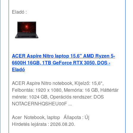
Eladó :
ACER Aspire Nitro laptop 15.6" AMD Ryzen 5-
6600H 16GB, 1TB GeForce RTX 3050, DOS -
Eladó
ACER Aspire Nitro notebook, Kijelző: 15,6",
Felbontás: 1920 x 1080, Memória: 16 GB, Háttértár
mérete: 1024 GB, Operációs rendszer: DOS
NOTACERNHQSHEU00F ...
Acer
Notebook, laptop
Állapota :
Új
Hirdetés lejárata :
2026.08.20.