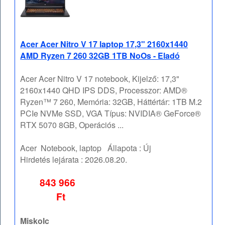
Acer Acer Nitro V 17 laptop 17,3" 2160x1440
AMD Ryzen 7 260 32GB 1TB NoOs - Eladó
Acer Acer Nitro V 17 notebook, Kijelző: 17,3"
2160x1440 QHD IPS DDS, Processzor: AMD®
Ryzen™ 7 260, Memória: 32GB, Háttértár: 1TB M.2
PCIe NVMe SSD, VGA Típus: NVIDIA® GeForce®
RTX 5070 8GB, Operációs ...
Acer
Notebook, laptop
Állapota :
Új
Hirdetés lejárata :
2026.08.20.
843 966
Ft
Miskolc