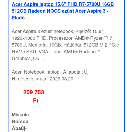
Acer Aspire laptop 15,6" FHD R7-5700U 16GB
512GB Radeon NOOS ezüst Acer Aspire 3 -
Eladó
Acer Aspire 3 ezüst notebook, Kijelző: 15,6"
1920x1080 FHD, Processzor: AMD® Ryzen™ 7
5700U, Memória: 16GB, Háttértár: 512GB M.2 PCIe
NVMe SSD, VGA Típus: AMD® Radeon™
Graphics, Op ...
Acer
Notebook, laptop
Állapota :
Új
Hirdetés lejárata :
2026.08.20.
209 753
Ft
Miskolc
Borsod-
Abaúj-