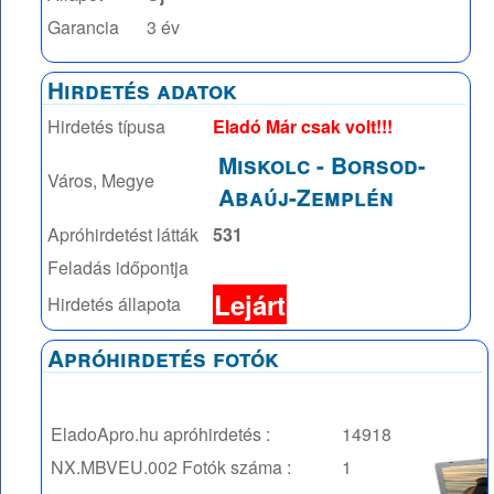
Garancia
3 év
Hirdetés adatok
Hirdetés típusa
Eladó Már csak volt!!!
Miskolc
-
Borsod-
Város, Megye
Abaúj-Zemplén
Apróhirdetést látták
531
Feladás időpontja
Lejárt
Hirdetés állapota
Apróhirdetés fotók
EladoApro.hu apróhirdetés :
14918
NX.MBVEU.002
Fotók száma :
1