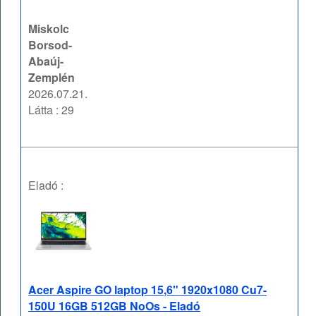
Miskolc
Borsod-
Abaúj-
Zemplén
2026.07.21.
Látta : 29
Eladó :
Acer Aspire GO laptop 15,6" 1920x1080 Cu7-
150U 16GB 512GB NoOs - Eladó