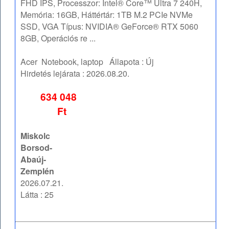
FHD IPS, Processzor: Intel® Core™ Ultra 7 240H,
Memória: 16GB, Háttértár: 1TB M.2 PCIe NVMe
SSD, VGA Típus: NVIDIA® GeForce® RTX 5060
8GB, Operációs re ...
Acer
Notebook, laptop
Állapota :
Új
Hirdetés lejárata :
2026.08.20.
634 048
Ft
Miskolc
Borsod-
Abaúj-
Zemplén
2026.07.21.
Látta : 25