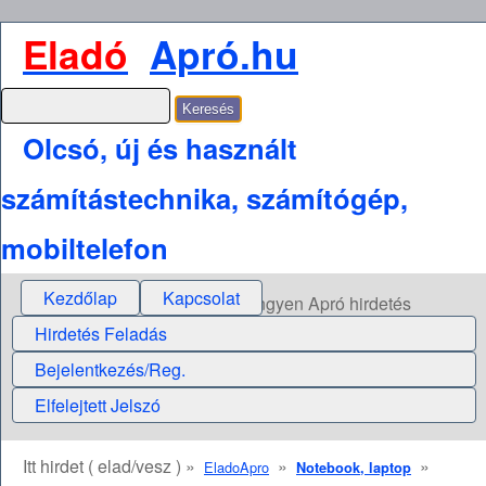
Eladó
Apró.hu
Olcsó, új és használt
számítástechnika, számítógép,
mobiltelefon
Kezdőlap
Kapcsolat
Ingyen Apró hirdetés
Hirdetés Feladás
Bejelentkezés/Reg.
Elfelejtett Jelszó
Itt hirdet ( elad/vesz ) »
»
»
EladoApro
Notebook, laptop