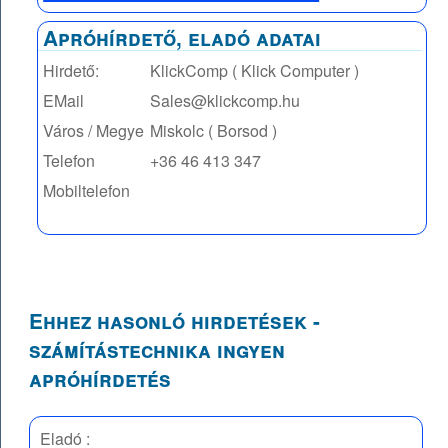
Apróhírdető, eladó adatai
Hirdető:
KlickComp ( Klick Computer )
EMail
Sales@klickcomp.hu
Város / Megye
Miskolc ( Borsod )
Telefon
+36 46 413 347
Mobiltelefon
Ehhez hasonló hirdetések -
számítástechnika ingyen
apróhírdetés
Eladó :