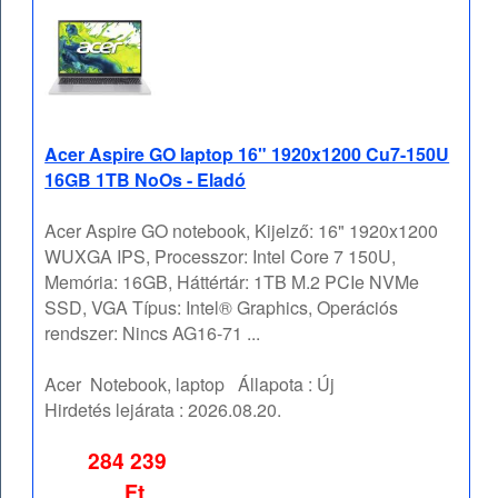
Acer Aspire GO laptop 16" 1920x1200 Cu7-150U
16GB 1TB NoOs - Eladó
Acer Aspire GO notebook, Kijelző: 16" 1920x1200
WUXGA IPS, Processzor: Intel Core 7 150U,
Memória: 16GB, Háttértár: 1TB M.2 PCIe NVMe
SSD, VGA Típus: Intel® Graphics, Operációs
rendszer: Nincs AG16-71 ...
Acer
Notebook, laptop
Állapota :
Új
Hirdetés lejárata :
2026.08.20.
284 239
Ft