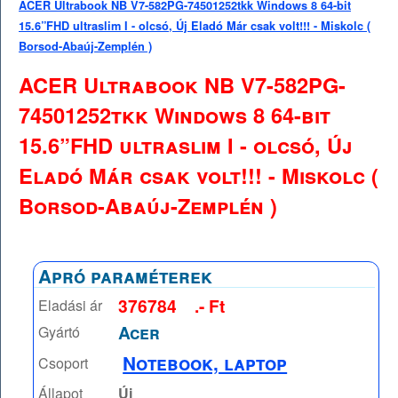
ACER Ultrabook NB V7-582PG-74501252tkk Windows 8 64-bit
15.6”FHD ultraslim I - olcsó, Új Eladó Már csak volt!!! - Miskolc (
Borsod-Abaúj-Zemplén )
ACER Ultrabook NB V7-582PG-
74501252tkk Windows 8 64-bit
15.6”FHD ultraslim I - olcsó, Új
Eladó Már csak volt!!! - Miskolc (
Borsod-Abaúj-Zemplén )
Apró paraméterek
376784
.- Ft
Eladási ár
Acer
Gyártó
Notebook, laptop
Csoport
Állapot
Új