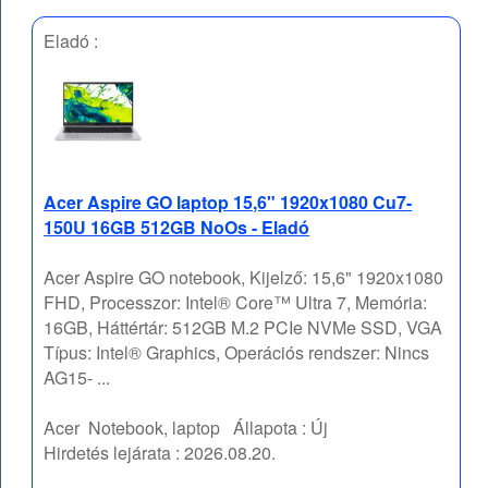
Eladó :
Acer Aspire GO laptop 15,6" 1920x1080 Cu7-
150U 16GB 512GB NoOs - Eladó
Acer Aspire GO notebook, Kijelző: 15,6" 1920x1080
FHD, Processzor: Intel® Core™ Ultra 7, Memória:
16GB, Háttértár: 512GB M.2 PCIe NVMe SSD, VGA
Típus: Intel® Graphics, Operációs rendszer: Nincs
AG15- ...
Acer
Notebook, laptop
Állapota :
Új
Hirdetés lejárata :
2026.08.20.