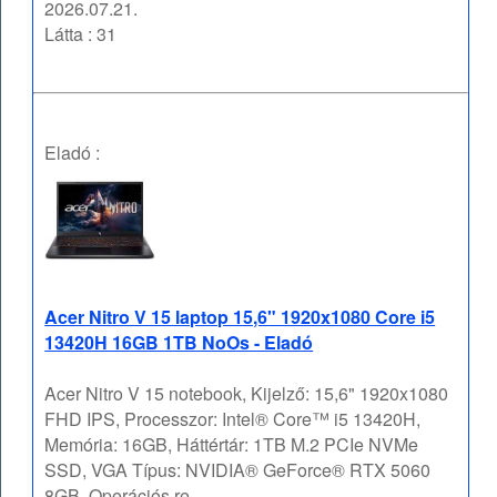
2026.07.21.
Látta : 31
Eladó :
Acer Nitro V 15 laptop 15,6" 1920x1080 Core i5
13420H 16GB 1TB NoOs - Eladó
Acer Nitro V 15 notebook, Kijelző: 15,6" 1920x1080
FHD IPS, Processzor: Intel® Core™ i5 13420H,
Memória: 16GB, Háttértár: 1TB M.2 PCIe NVMe
SSD, VGA Típus: NVIDIA® GeForce® RTX 5060
8GB, Operációs re ...