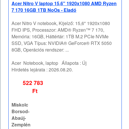
Acer Nitro V laptop 15,6" 1920x1080 AMD Ryzen
7 170 16GB 1TB NoOs - Eladó
Acer Nitro V notebook, Kijelző: 15,6" 1920x1080
FHD IPS, Processzor: AMD® Ryzen™ 7 170,
Memória: 16GB, Háttértár: 1TB M.2 PCIe NVMe
SSD, VGA Típus: NVIDIA® GeForce® RTX 5050
8GB, Operációs rendszer: ...
Acer
Notebook, laptop
Állapota :
Új
Hirdetés lejárata :
2026.08.20.
522 783
Ft
Miskolc
Borsod-
Abaúj-
Zemplén