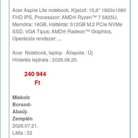
Acer Aspire Lite notebook, Kijelző: 15,6" 1920x1080
FHD IPS, Processzor: AMD® Ryzen™ 7 5825U,
Memória: 16GB, Háttértár: 512GB M.2 PCIe NVMe
SSD, VGA Típus: AMD® Radeon™ Graphics,
Operációs rendszer: ...
Acer
Notebook, laptop
Állapota :
Új
Hirdetés lejárata :
2026.08.20.
240 944
Ft
Miskolc
Borsod-
Abaúj-
Zemplén
2026.07.21.
Látta : 32