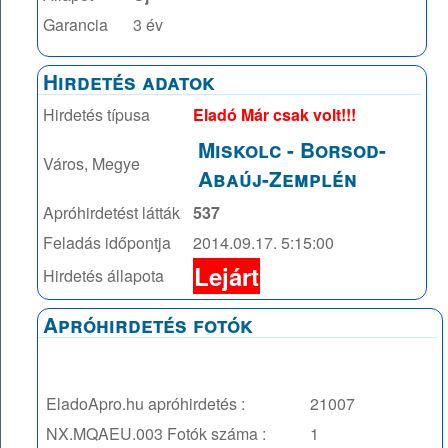
Garancia
3 év
Hirdetés adatok
Hirdetés típusa
Eladó Már csak volt!!!
Miskolc
-
Borsod-
Város, Megye
Abaúj-Zemplén
Apróhirdetést látták
537
Feladás időpontja
2014.09.17. 5:15:00
Lejárt
Hirdetés állapota
Apróhirdetés fotók
EladoApro.hu apróhirdetés :
21007
NX.MQAEU.003
Fotók száma :
1