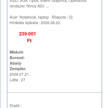
SSD, VGA Típus: Intel® Graphics, Operációs
rendszer: Nincs AG1 ...
Acer
Notebook, laptop
Állapota :
Új
Hirdetés lejárata :
2026.08.20.
239 001
Ft
Miskolc
Borsod-
Abaúj-
Zemplén
2026.07.21.
Látta : 27
Eladó :