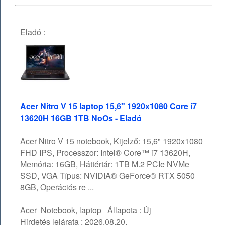
Eladó :
Acer Nitro V 15 laptop 15,6" 1920x1080 Core i7
13620H 16GB 1TB NoOs - Eladó
Acer Nitro V 15 notebook, Kijelző: 15,6" 1920x1080
FHD IPS, Processzor: Intel® Core™ i7 13620H,
Memória: 16GB, Háttértár: 1TB M.2 PCIe NVMe
SSD, VGA Típus: NVIDIA® GeForce® RTX 5050
8GB, Operációs re ...
Acer
Notebook, laptop
Állapota :
Új
Hirdetés lejárata :
2026.08.20.