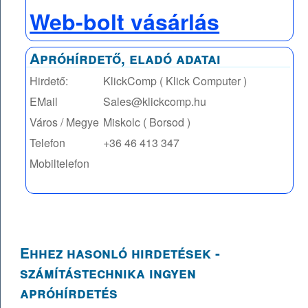
Web-bolt vásárlás
Apróhírdető, eladó adatai
Hirdető:
KlickComp ( Klick Computer )
EMail
Sales@klickcomp.hu
Város / Megye
Miskolc ( Borsod )
Telefon
+36 46 413 347
Mobiltelefon
Ehhez hasonló hirdetések -
számítástechnika ingyen
apróhírdetés