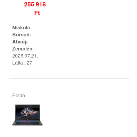
255 918
Ft
Miskolc
Borsod-
Abaúj-
Zemplén
2026.07.21.
Látta : 27
Eladó :