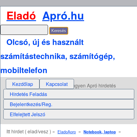
Eladó
Apró.hu
Olcsó, új és használt
számítástechnika, számítógép,
mobiltelefon
Kezdőlap
Kapcsolat
Ingyen Apró hirdetés
Hirdetés Feladás
Bejelentkezés/Reg.
Elfelejtett Jelszó
Itt hirdet ( elad/vesz ) »
»
»
EladoApro
Notebook, laptop