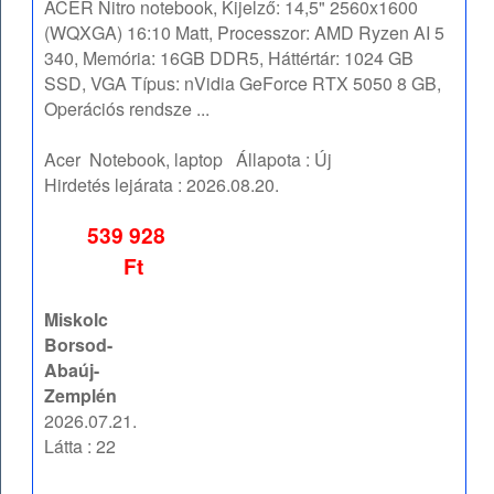
ACER Nitro notebook, Kijelző: 14,5" 2560x1600
(WQXGA) 16:10 Matt, Processzor: AMD Ryzen AI 5
340, Memória: 16GB DDR5, Háttértár: 1024 GB
SSD, VGA Típus: nVidia GeForce RTX 5050 8 GB,
Operációs rendsze ...
Acer
Notebook, laptop
Állapota :
Új
Hirdetés lejárata :
2026.08.20.
539 928
Ft
Miskolc
Borsod-
Abaúj-
Zemplén
2026.07.21.
Látta : 22