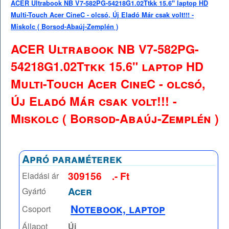
ACER Ultrabook NB V7-582PG-54218G1.02Ttkk 15.6" laptop HD
Multi-Touch Acer CineC - olcsó, Új Eladó Már csak volt!!! -
Miskolc ( Borsod-Abaúj-Zemplén )
ACER Ultrabook NB V7-582PG-
54218G1.02Ttkk 15.6" laptop HD
Multi-Touch Acer CineC - olcsó,
Új Eladó Már csak volt!!! -
Miskolc ( Borsod-Abaúj-Zemplén )
Apró paraméterek
309156
.- Ft
Eladási ár
Acer
Gyártó
Notebook, laptop
Csoport
Állapot
Új