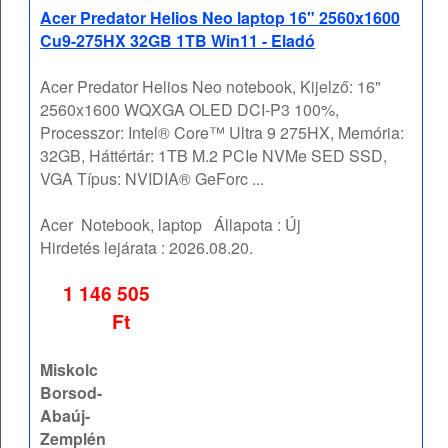
Acer Predator Helios Neo laptop 16" 2560x1600
Cu9-275HX 32GB 1TB Win11 - Eladó
Acer Predator Helios Neo notebook, Kijelző: 16"
2560x1600 WQXGA OLED DCI-P3 100%,
Processzor: Intel® Core™ Ultra 9 275HX, Memória:
32GB, Háttértár: 1TB M.2 PCIe NVMe SED SSD,
VGA Típus: NVIDIA® GeForc ...
Acer
Notebook, laptop
Állapota :
Új
Hirdetés lejárata :
2026.08.20.
1 146 505
Ft
Miskolc
Borsod-
Abaúj-
Zemplén