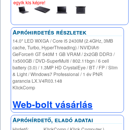
egyik kis képre!
Apróhirdetés részletek
14.0" LED WXGA / Core i5 2430M (2.4GHz, 3MB
cache, Turbo, HyperThreading) / NVIDIA®
GeForce® GT 540M 1 GB VRAM / 2x2GB DDR3 /
1x500GB / DVD-SuperMulti / 802.11bgn / 6 cell
battery (3.0) / 1.3MP HD CrystalEye / BT / FP / Slim
& Light / Windows7 Professional / 1 év PNR
garancia LX.V4R03.148
KlickComp
Web-bolt vásárlás
Apróhírdető, eladó adatai
Hirdető:
KlickComp ( Klick Computer )