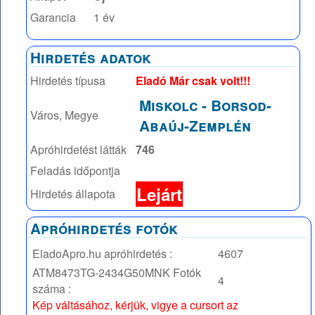
Garancia
1 év
Hirdetés adatok
Hirdetés típusa
Eladó Már csak volt!!!
Miskolc
-
Borsod-
Város, Megye
Abaúj-Zemplén
Apróhirdetést látták
746
Feladás időpontja
Lejárt
Hirdetés állapota
Apróhirdetés fotók
EladoApro.hu apróhirdetés :
4607
ATM8473TG-2434G50MNK
Fotók
4
száma :
Kép váltásához, kérjük, vigye a cursort az