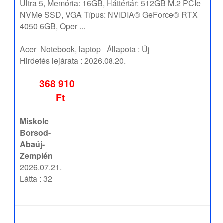
Ultra 5, Memória: 16GB, Háttértár: 512GB M.2 PCIe
NVMe SSD, VGA Típus: NVIDIA® GeForce® RTX
4050 6GB, Oper ...
Acer
Notebook, laptop
Állapota :
Új
Hirdetés lejárata :
2026.08.20.
368 910
Ft
Miskolc
Borsod-
Abaúj-
Zemplén
2026.07.21.
Látta : 32