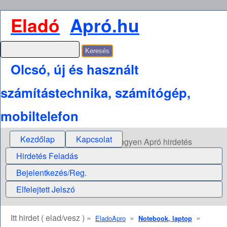
Eladó
Apró.hu
Olcsó, új és használt
számítástechnika, számítógép,
mobiltelefon
Kezdőlap
Kapcsolat
Ingyen Apró hirdetés
Hirdetés Feladás
Bejelentkezés/Reg.
Elfelejtett Jelszó
Itt hirdet ( elad/vesz ) »
»
»
EladoApro
Notebook, laptop