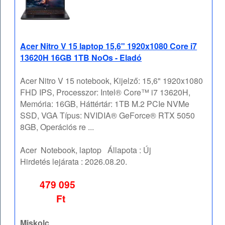
Acer Nitro V 15 laptop 15,6" 1920x1080 Core i7
13620H 16GB 1TB NoOs - Eladó
Acer Nitro V 15 notebook, Kijelző: 15,6" 1920x1080
FHD IPS, Processzor: Intel® Core™ i7 13620H,
Memória: 16GB, Háttértár: 1TB M.2 PCIe NVMe
SSD, VGA Típus: NVIDIA® GeForce® RTX 5050
8GB, Operációs re ...
Acer
Notebook, laptop
Állapota :
Új
Hirdetés lejárata :
2026.08.20.
479 095
Ft
Miskolc