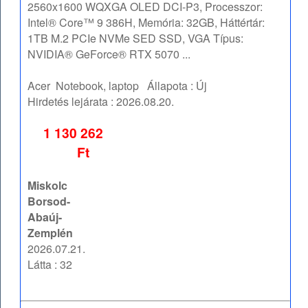
2560x1600 WQXGA OLED DCI-P3, Processzor:
Intel® Core™ 9 386H, Memória: 32GB, Háttértár:
1TB M.2 PCIe NVMe SED SSD, VGA Típus:
NVIDIA® GeForce® RTX 5070 ...
Acer
Notebook, laptop
Állapota :
Új
Hirdetés lejárata :
2026.08.20.
1 130 262
Ft
Miskolc
Borsod-
Abaúj-
Zemplén
2026.07.21.
Látta : 32