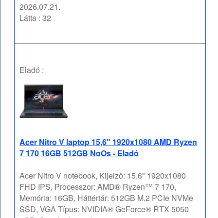
2026.07.21.
Látta : 32
Eladó :
Acer Nitro V laptop 15,6" 1920x1080 AMD Ryzen
7 170 16GB 512GB NoOs - Eladó
Acer Nitro V notebook, Kijelző: 15,6" 1920x1080
FHD IPS, Processzor: AMD® Ryzen™ 7 170,
Memória: 16GB, Háttértár: 512GB M.2 PCIe NVMe
SSD, VGA Típus: NVIDIA® GeForce® RTX 5050