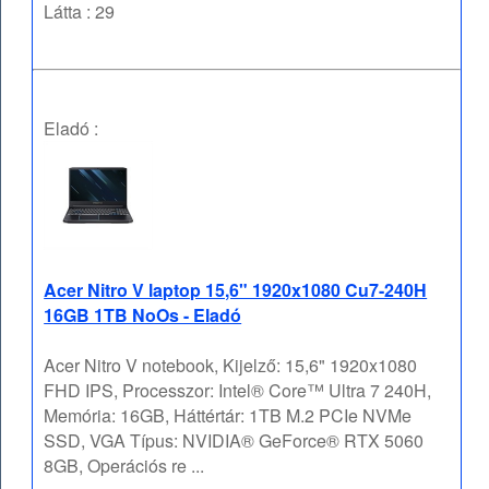
Látta : 29
Eladó :
Acer Nitro V laptop 15,6" 1920x1080 Cu7-240H
16GB 1TB NoOs - Eladó
Acer Nitro V notebook, Kijelző: 15,6" 1920x1080
FHD IPS, Processzor: Intel® Core™ Ultra 7 240H,
Memória: 16GB, Háttértár: 1TB M.2 PCIe NVMe
SSD, VGA Típus: NVIDIA® GeForce® RTX 5060
8GB, Operációs re ...