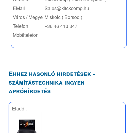
EMail
Sales@klickcomp.hu
Város / Megye
Miskolc ( Borsod )
Telefon
+36 46 413 347
Mobiltelefon
Ehhez hasonló hirdetések -
számítástechnika ingyen
apróhírdetés
Eladó :