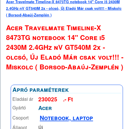
Acer Travelmate Timeline-X 8473TG notebook 14" Core i5 2430M
2.4GHz nV GT540M 2x - olcsó, Új Eladó Már csak volt!!! - Miskolc
( Borsod-Abaúj-Zemplén )
Acer Travelmate Timeline-X
8473TG notebook 14" Core i5
2430M 2.4GHz nV GT540M 2x -
olcsó, Új Eladó Már csak volt!!! -
Miskolc ( Borsod-Abaúj-Zemplén )
Apró paraméterek
230025
.- Ft
Eladási ár
Acer
Gyártó
Notebook, laptop
Csoport
Állapot
Új