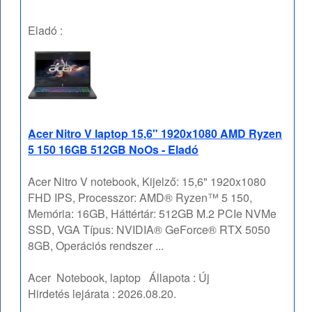
Eladó :
Acer Nitro V laptop 15,6" 1920x1080 AMD Ryzen
5 150 16GB 512GB NoOs - Eladó
Acer Nitro V notebook, Kijelző: 15,6" 1920x1080
FHD IPS, Processzor: AMD® Ryzen™ 5 150,
Memória: 16GB, Háttértár: 512GB M.2 PCIe NVMe
SSD, VGA Típus: NVIDIA® GeForce® RTX 5050
8GB, Operációs rendszer ...
Acer
Notebook, laptop
Állapota :
Új
Hirdetés lejárata :
2026.08.20.