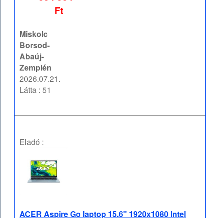
Ft
Miskolc
Borsod-
Abaúj-
Zemplén
2026.07.21.
Látta : 51
Eladó :
ACER Aspire Go laptop 15.6" 1920x1080 Intel