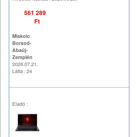
561 289
Ft
Miskolc
Borsod-
Abaúj-
Zemplén
2026.07.21.
Látta : 24
Eladó :