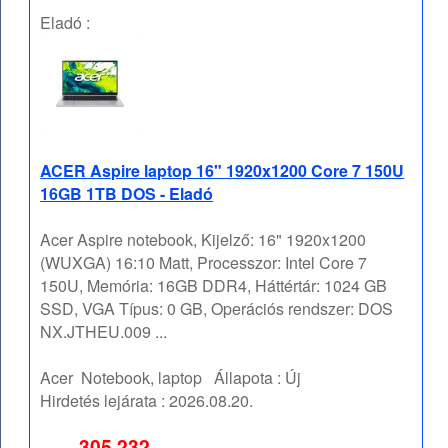
Eladó :
ACER Aspire laptop 16" 1920x1200 Core 7 150U
16GB 1TB DOS - Eladó
Acer Aspire notebook, Kijelző: 16" 1920x1200
(WUXGA) 16:10 Matt, Processzor: Intel Core 7
150U, Memória: 16GB DDR4, Háttértár: 1024 GB
SSD, VGA Típus: 0 GB, Operációs rendszer: DOS
NX.JTHEU.009 ...
Acer
Notebook, laptop
Állapota :
Új
Hirdetés lejárata :
2026.08.20.
305 232