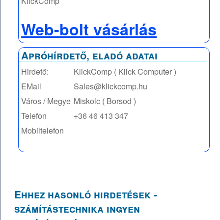
KlickComp
Web-bolt vásárlás
Apróhírdető, eladó adatai
Hirdető:
KlickComp ( Klick Computer )
EMail
Sales@klickcomp.hu
Város / Megye
Miskolc ( Borsod )
Telefon
+36 46 413 347
Mobiltelefon
Ehhez hasonló hirdetések -
számítástechnika ingyen