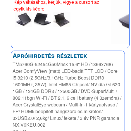
Kép váltásához, kérjük, vigye a cursort az
egyik kis képre!
Apróhirdetés részletek
TM5760G-52454G50Mnsk 15.6" HD (1366x768)
Acer ComfyView (matt) LED-baclit TFT LCD / Core
i5 3210 (2.5GHz/3.1GHz Turbo Boost DDR3
1600MHz, 35W), Intel HM65 Chipset/ NVidia GT630
1GB / 1x4GB DDR3 / 1x500GB / DVD-SuperMulti /
802.11bgn Wi-Fi / BT 2.1, 6 cell battery (4 üzemóra) /
Acer CrystalEye webcam / Multi-in-1 kártyaolvasó /
FP/ HDMI/ beépített hangszóró és mikrofon/
3xUSB2.0/ 2,6kg/ Linux/ fekete / 3 év PNR garancia
NX.V6KEU.002