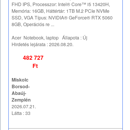
FHD IPS, Processzor: Intel® Core™ i5 13420H,
Memória: 16GB, Háttértár: 1TB M.2 PCIe NVMe
SSD, VGA Típus: NVIDIA® GeForce® RTX 5060
8GB, Operációs re ...
Acer
Notebook, laptop
Állapota :
Új
Hirdetés lejárata :
2026.08.20.
482 727
Ft
Miskolc
Borsod-
Abaúj-
Zemplén
2026.07.21.
Látta : 33