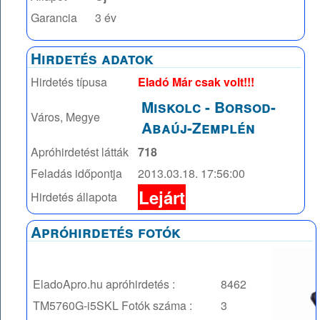
Garancia
3 év
Hirdetés adatok
Hirdetés típusa
Eladó Már csak volt!!!
Miskolc
-
Borsod-
Város, Megye
Abaúj-Zemplén
Apróhirdetést látták
718
Feladás időpontja
2013.03.18. 17:56:00
Lejárt
Hirdetés állapota
Apróhirdetés fotók
EladoApro.hu apróhirdetés :
8462
TM5760G-i5SKL
Fotók száma :
3