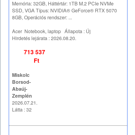
Memória: 32GB, Háttértár: 1TB M.2 PCIe NVMe
SSD, VGA Típus: NVIDIA® GeForce® RTX 5070
8GB, Operációs rendszer: ...
Acer
Notebook, laptop
Állapota :
Új
Hirdetés lejárata :
2026.08.20.
713 537
Ft
Miskolc
Borsod-
Abaúj-
Zemplén
2026.07.21.
Látta : 32