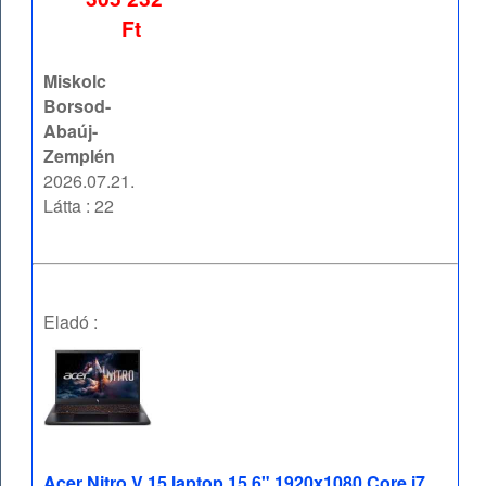
Ft
Miskolc
Borsod-
Abaúj-
Zemplén
2026.07.21.
Látta : 22
Eladó :
Acer Nitro V 15 laptop 15,6" 1920x1080 Core i7