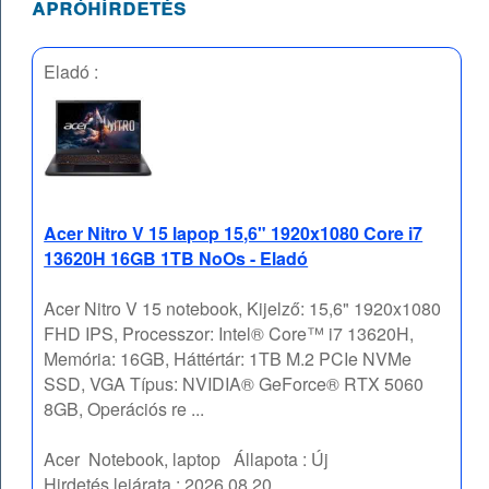
apróhírdetés
Eladó :
Acer Nitro V 15 lapop 15,6" 1920x1080 Core i7
13620H 16GB 1TB NoOs - Eladó
Acer Nitro V 15 notebook, Kijelző: 15,6" 1920x1080
FHD IPS, Processzor: Intel® Core™ i7 13620H,
Memória: 16GB, Háttértár: 1TB M.2 PCIe NVMe
SSD, VGA Típus: NVIDIA® GeForce® RTX 5060
8GB, Operációs re ...
Acer
Notebook, laptop
Állapota :
Új
Hirdetés lejárata :
2026.08.20.