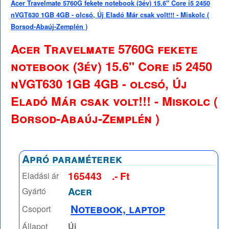
Acer Travelmate 5760G fekete notebook (3év) 15.6" Core i5 2450
nVGT630 1GB 4GB - olcsó, Új Eladó Már csak volt!!! - Miskolc (
Borsod-Abaúj-Zemplén )
Acer Travelmate 5760G fekete
notebook (3év) 15.6" Core i5 2450
nVGT630 1GB 4GB - olcsó, Új
Eladó Már csak volt!!! - Miskolc (
Borsod-Abaúj-Zemplén )
Apró paraméterek
165443
.- Ft
Eladási ár
Acer
Gyártó
Notebook, laptop
Csoport
Állapot
Új