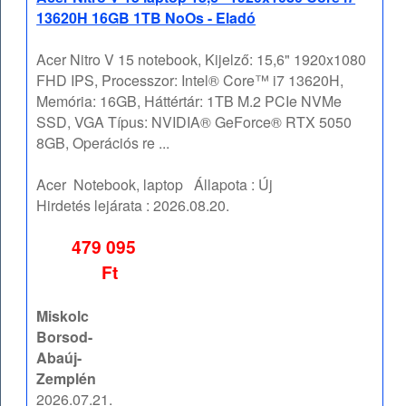
13620H 16GB 1TB NoOs - Eladó
Acer Nitro V 15 notebook, Kijelző: 15,6" 1920x1080
FHD IPS, Processzor: Intel® Core™ i7 13620H,
Memória: 16GB, Háttértár: 1TB M.2 PCIe NVMe
SSD, VGA Típus: NVIDIA® GeForce® RTX 5050
8GB, Operációs re ...
Acer
Notebook, laptop
Állapota :
Új
Hirdetés lejárata :
2026.08.20.
479 095
Ft
Miskolc
Borsod-
Abaúj-
Zemplén
2026.07.21.