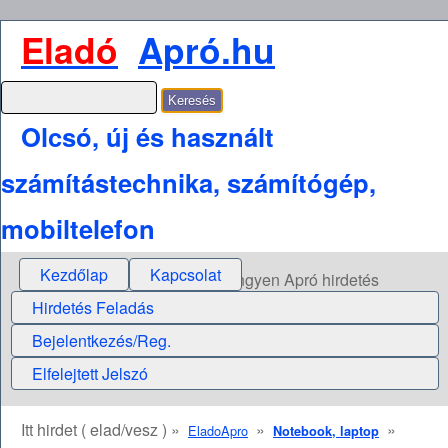
Eladó
Apró.hu
Olcsó, új és használt
számítástechnika, számítógép,
mobiltelefon
Kezdőlap
Kapcsolat
Ingyen Apró hirdetés
Hirdetés Feladás
Bejelentkezés/Reg.
Elfelejtett Jelszó
Itt hirdet ( elad/vesz ) »
»
»
EladoApro
Notebook, laptop