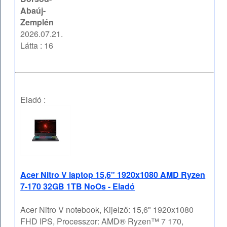
Abaúj-
Zemplén
2026.07.21.
Látta : 16
Eladó :
Acer Nitro V laptop 15,6" 1920x1080 AMD Ryzen
7-170 32GB 1TB NoOs - Eladó
Acer Nitro V notebook, Kijelző: 15,6" 1920x1080
FHD IPS, Processzor: AMD® Ryzen™ 7 170,