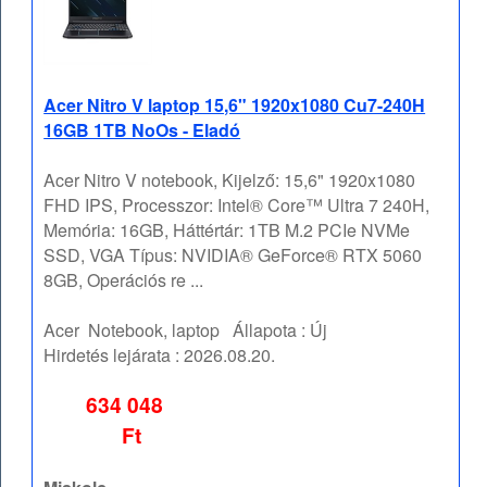
Acer Nitro V laptop 15,6" 1920x1080 Cu7-240H
16GB 1TB NoOs - Eladó
Acer Nitro V notebook, Kijelző: 15,6" 1920x1080
FHD IPS, Processzor: Intel® Core™ Ultra 7 240H,
Memória: 16GB, Háttértár: 1TB M.2 PCIe NVMe
SSD, VGA Típus: NVIDIA® GeForce® RTX 5060
8GB, Operációs re ...
Acer
Notebook, laptop
Állapota :
Új
Hirdetés lejárata :
2026.08.20.
634 048
Ft