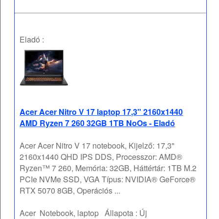
Eladó :
Acer Acer Nitro V 17 laptop 17,3" 2160x1440
AMD Ryzen 7 260 32GB 1TB NoOs - Eladó
Acer Acer Nitro V 17 notebook, Kijelző: 17,3"
2160x1440 QHD IPS DDS, Processzor: AMD®
Ryzen™ 7 260, Memória: 32GB, Háttértár: 1TB M.2
PCIe NVMe SSD, VGA Típus: NVIDIA® GeForce®
RTX 5070 8GB, Operációs ...
Acer
Notebook, laptop
Állapota :
Új