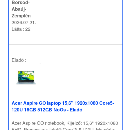
Borsod-
Abaúj-
Zemplén
2026.07.21.
Látta : 22
Eladó :
Acer Aspire GO laptop 15,6" 1920x1080 Core5-
120U 16GB 512GB NoOs - Eladó
Acer Aspire GO notebook, Kijelző: 15,6" 1920x1080
FHD, Processzor: Intel® Core™ 5 120U, Memória: