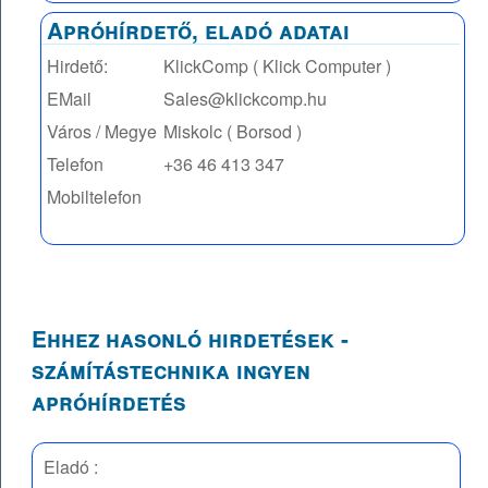
Apróhírdető, eladó adatai
Hirdető:
KlickComp ( Klick Computer )
EMail
Sales@klickcomp.hu
Város / Megye
Miskolc ( Borsod )
Telefon
+36 46 413 347
Mobiltelefon
Ehhez hasonló hirdetések -
számítástechnika ingyen
apróhírdetés
Eladó :