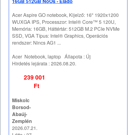
16GB 512GB NoOs - Eladó
Acer Aspire GO notebook, Kijelző: 16" 1920x1200
WUXGA IPS, Processzor: Intel® Core™ 5 120U,
Memória: 16GB, Háttértár: 512GB M.2 PCIe NVMe
SSD, VGA Típus: Intel® Graphics, Operációs
rendszer: Nincs AG1 ...
Acer
Notebook, laptop
Állapota :
Új
Hirdetés lejárata :
2026.08.20.
239 001
Ft
Miskolc
Borsod-
Abaúj-
Zemplén
2026.07.21.
Látta : 27