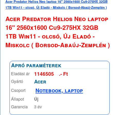
Acer Predator Helios Neo laptop 16" 2560x1600 Cu9-275HX 32GB
1TB Win11 - olcsó, Új Eladó - Miskolc ( Borsod-Abaúj-Zemplén )
Acer Predator Helios Neo laptop
16" 2560x1600 Cu9-275HX 32GB
1TB Win11 - olcsó, Új Eladó -
Miskolc ( Borsod-Abaúj-Zemplén )
Apró paraméterek
1146505
.- Ft
Eladási ár
Acer
Gyártó
Notebook, laptop
Csoport
Állapot
Új
Garancia
3 év