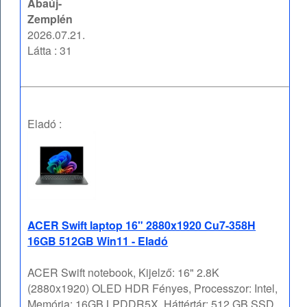
Abaúj-
Zemplén
2026.07.21.
Látta : 31
Eladó :
ACER Swift laptop 16" 2880x1920 Cu7-358H
16GB 512GB Win11 - Eladó
ACER Swift notebook, Kijelző: 16" 2.8K
(2880x1920) OLED HDR Fényes, Processzor: Intel,
Memória: 16GB LPDDR5X, Háttértár: 512 GB SSD,