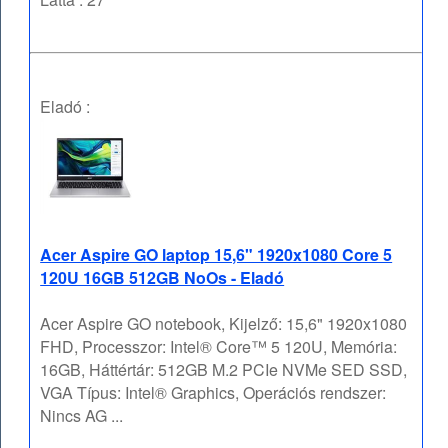
Eladó :
Acer Aspire GO laptop 15,6" 1920x1080 Core 5
120U 16GB 512GB NoOs - Eladó
Acer Aspire GO notebook, Kijelző: 15,6" 1920x1080
FHD, Processzor: Intel® Core™ 5 120U, Memória:
16GB, Háttértár: 512GB M.2 PCIe NVMe SED SSD,
VGA Típus: Intel® Graphics, Operációs rendszer:
Nincs AG ...