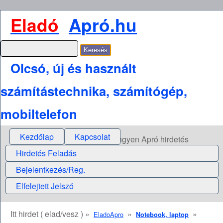
Eladó
Apró.hu
Olcsó, új és használt
számítástechnika, számítógép,
mobiltelefon
Kezdőlap
Kapcsolat
Ingyen Apró hirdetés
Hirdetés Feladás
Bejelentkezés/Reg.
Elfelejtett Jelszó
Itt hirdet ( elad/vesz ) »
»
»
EladoApro
Notebook, laptop