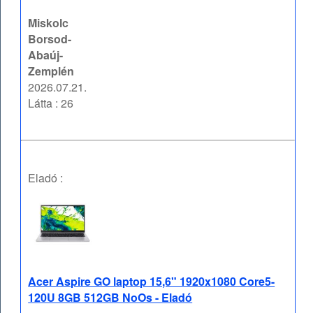
Miskolc
Borsod-
Abaúj-
Zemplén
2026.07.21.
Látta : 26
Eladó :
Acer Aspire GO laptop 15,6" 1920x1080 Core5-
120U 8GB 512GB NoOs - Eladó