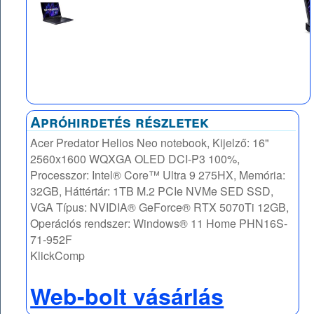
Apróhirdetés részletek
Acer Predator Helios Neo notebook, Kijelző: 16"
2560x1600 WQXGA OLED DCI-P3 100%,
Processzor: Intel® Core™ Ultra 9 275HX, Memória:
32GB, Háttértár: 1TB M.2 PCIe NVMe SED SSD,
VGA Típus: NVIDIA® GeForce® RTX 5070Ti 12GB,
Operációs rendszer: Windows® 11 Home PHN16S-
71-952F
KlickComp
Web-bolt vásárlás