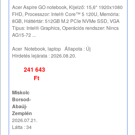
Acer Aspire GO notebook, Kijelző: 15,6" 1920x1080
FHD, Processzor: Intel® Core™ 5 120U, Memória:
8GB, Háttértár: 512GB M.2 PCIe NVMe SSD, VGA
Típus: Intel® Graphics, Operációs rendszer: Nincs
AG15-72 ...
Acer
Notebook, laptop
Állapota :
Új
Hirdetés lejárata :
2026.08.20.
241 643
Ft
Miskolc
Borsod-
Abaúj-
Zemplén
2026.07.21.
Látta : 34