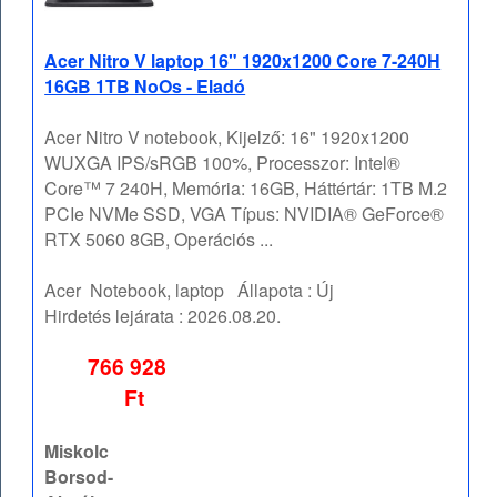
Acer Nitro V laptop 16" 1920x1200 Core 7-240H
16GB 1TB NoOs - Eladó
Acer Nitro V notebook, Kijelző: 16" 1920x1200
WUXGA IPS/sRGB 100%, Processzor: Intel®
Core™ 7 240H, Memória: 16GB, Háttértár: 1TB M.2
PCIe NVMe SSD, VGA Típus: NVIDIA® GeForce®
RTX 5060 8GB, Operációs ...
Acer
Notebook, laptop
Állapota :
Új
Hirdetés lejárata :
2026.08.20.
766 928
Ft
Miskolc
Borsod-