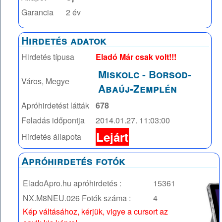
Garancia
2 év
Hirdetés adatok
Hirdetés típusa
Eladó Már csak volt!!!
Miskolc
-
Borsod-
Város, Megye
Abaúj-Zemplén
Apróhirdetést látták
678
Feladás időpontja
2014.01.27. 11:03:00
Lejárt
Hirdetés állapota
Apróhirdetés fotók
EladoApro.hu apróhirdetés :
15361
NX.M8NEU.026
Fotók száma :
4
Kép váltásához, kérjük, vigye a cursort az