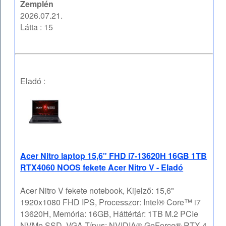
Zemplén
2026.07.21.
Látta : 15
Eladó :
Acer Nitro laptop 15,6" FHD i7-13620H 16GB 1TB
RTX4060 NOOS fekete Acer Nitro V - Eladó
Acer Nitro V fekete notebook, Kijelző: 15,6"
1920x1080 FHD IPS, Processzor: Intel® Core™ i7
13620H, Memória: 16GB, Háttértár: 1TB M.2 PCIe
NVMe SSD, VGA Típus: NVIDIA® GeForce® RTX 4