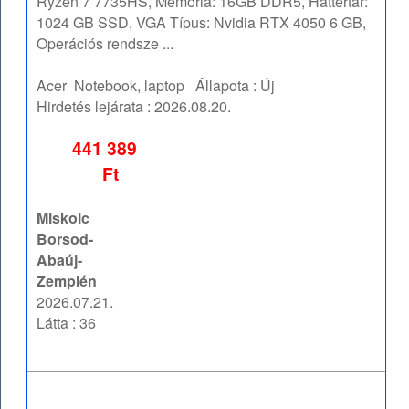
Ryzen 7 7735HS, Memória: 16GB DDR5, Háttértár:
1024 GB SSD, VGA Típus: Nvidia RTX 4050 6 GB,
Operációs rendsze ...
Acer
Notebook, laptop
Állapota :
Új
Hirdetés lejárata :
2026.08.20.
441 389
Ft
Miskolc
Borsod-
Abaúj-
Zemplén
2026.07.21.
Látta : 36