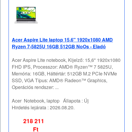
Acer Aspire Lite laptop 15,6" 1920x1080 AMD
Ryzen 7-5825U 16GB 512GB NoOs - Eladó
Acer Aspire Lite notebook, Kijelző: 15,6" 1920x1080
FHD IPS, Processzor: AMD® Ryzen™ 7 5825U,
Memória: 16GB, Háttértár: 512GB M.2 PCIe NVMe
SSD, VGA Típus: AMD® Radeon™ Graphics,
Operációs rendszer: ...
Acer
Notebook, laptop
Állapota :
Új
Hirdetés lejárata :
2026.08.20.
218 211
Ft