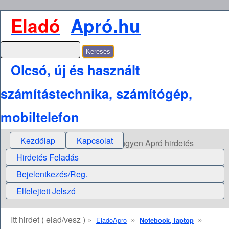
Eladó
Apró.hu
Olcsó, új és használt
számítástechnika, számítógép,
mobiltelefon
Kezdőlap
Kapcsolat
Ingyen Apró hirdetés
Hirdetés Feladás
Bejelentkezés/Reg.
Elfelejtett Jelszó
Itt hirdet ( elad/vesz ) »
»
»
EladoApro
Notebook, laptop