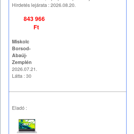
Hirdetés lejárata :
2026.08.20.
843 966
Ft
Miskolc
Borsod-
Abaúj-
Zemplén
2026.07.21.
Látta : 30
Eladó :