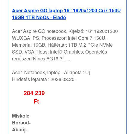
Acer Aspire GO laptop 16" 1920x1200 Cu7-150U
16GB 1TB NoOs - Eladó
Acer Aspire GO notebook, Kijelző: 16" 1920x1200
WUXGA IPS, Processzor: Intel Core 7 150U,
Memória: 16GB, Háttértár: 1TB M.2 PCIe NVMe
SSD, VGA Típus: Intel® Graphics, Operációs
rendszer: Nincs AG16-71 ...
Acer
Notebook, laptop
Állapota :
Új
Hirdetés lejárata :
2026.08.20.
284 239
Ft
Miskolc
Borsod-
Abaúj-