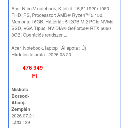
Acer Nitro V notebook, Kijelző: 15,6" 1920x1080
FHD IPS, Processzor: AMD® Ryzen™ 5 150,
Memória: 16GB, Háttértár: 512GB M.2 PCIe NVMe
SSD, VGA Típus: NVIDIA® GeForce® RTX 5050
8GB, Operációs rendszer ...
Acer
Notebook, laptop
Állapota :
Új
Hirdetés lejárata :
2026.08.20.
476 949
Ft
Miskolc
Borsod-
Abaúj-
Zemplén
2026.07.21.
Látta : 29