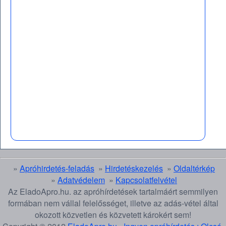
»
Apróhirdetés-feladás
»
Hirdetéskezelés
»
Oldaltérkép
»
Adatvédelem
»
Kapcsolatfelvétel
Az EladoApro.hu. az apróhírdetések tartalmáért semmilyen
formában nem vállal felelősséget, illetve az adás-vétel által
okozott közvetlen és közvetett károkért sem!