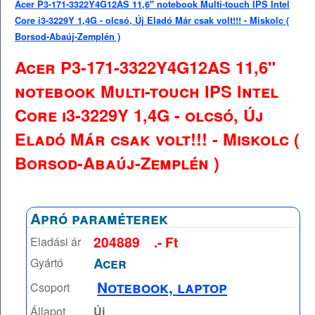
Acer P3-171-3322Y4G12AS 11,6" notebook Multi-touch IPS Intel
Core i3-3229Y 1,4G - olcsó, Új Eladó Már csak volt!!! - Miskolc (
Borsod-Abaúj-Zemplén )
Acer P3-171-3322Y4G12AS 11,6"
notebook Multi-touch IPS Intel
Core i3-3229Y 1,4G - olcsó, Új
Eladó Már csak volt!!! - Miskolc (
Borsod-Abaúj-Zemplén )
Apró paraméterek
204889
.- Ft
Eladási ár
Acer
Gyártó
Notebook, laptop
Csoport
Állapot
Új