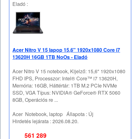
Eladó :
Acer Nitro V 15 lapop 15,6" 1920x1080 Core i7
13620H 16GB 1TB NoOs - Eladó
Acer Nitro V 15 notebook, Kijelző: 15,6" 1920x1080
FHD IPS, Processzor: Intel® Core™ i7 13620H,
Memória: 16GB, Háttértár: 1TB M.2 PCIe NVMe
SSD, VGA Típus: NVIDIA® GeForce® RTX 5060
8GB, Operációs re ...
Acer
Notebook, laptop
Állapota :
Új
Hirdetés lejárata :
2026.08.20.
561 289