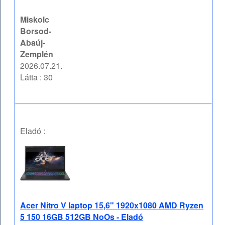
Miskolc
Borsod-
Abaúj-
Zemplén
2026.07.21.
Látta : 30
Eladó :
Acer Nitro V laptop 15,6" 1920x1080 AMD Ryzen
5 150 16GB 512GB NoOs - Eladó