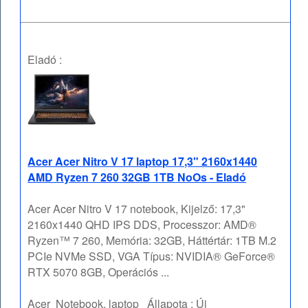
Eladó :
Acer Acer Nitro V 17 laptop 17,3" 2160x1440
AMD Ryzen 7 260 32GB 1TB NoOs - Eladó
Acer Acer Nitro V 17 notebook, Kijelző: 17,3"
2160x1440 QHD IPS DDS, Processzor: AMD®
Ryzen™ 7 260, Memória: 32GB, Háttértár: 1TB M.2
PCIe NVMe SSD, VGA Típus: NVIDIA® GeForce®
RTX 5070 8GB, Operációs ...
Acer
Notebook, laptop
Állapota :
Új