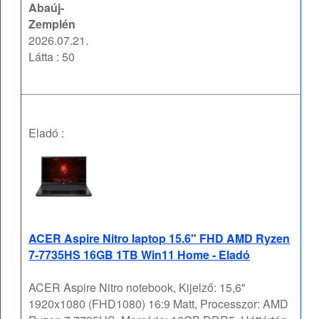
Abaúj-
Zemplén
2026.07.21.
Látta : 50
Eladó :
ACER Aspire Nitro laptop 15.6" FHD AMD Ryzen
7-7735HS 16GB 1TB Win11 Home - Eladó
ACER Aspire Nitro notebook, Kijelző: 15,6"
1920x1080 (FHD1080) 16:9 Matt, Processzor: AMD