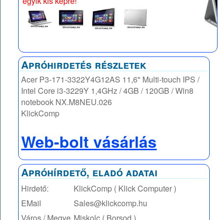
egyik kis képre!
Apróhirdetés részletek
Acer P3-171-3322Y4G12AS 11,6" Multi-touch IPS /
Intel Core i3-3229Y 1,4GHz / 4GB / 120GB / Win8
notebook NX.M8NEU.026
KlickComp
Web-bolt vásárlás
Apróhírdető, eladó adatai
Hirdető:
KlickComp ( Klick Computer )
EMail
Sales@klickcomp.hu
Város / Megye
Miskolc ( Borsod )