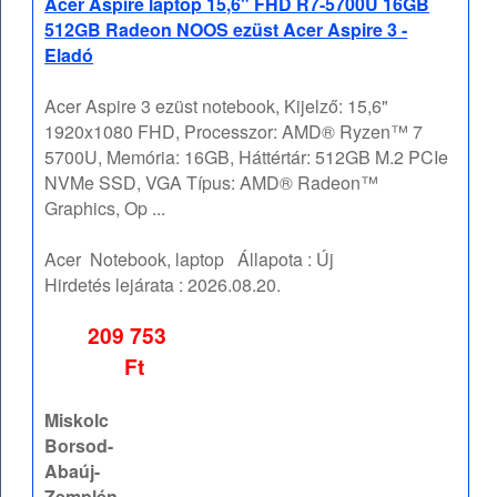
Acer Aspire laptop 15,6" FHD R7-5700U 16GB
512GB Radeon NOOS ezüst Acer Aspire 3 -
Eladó
Acer Aspire 3 ezüst notebook, Kijelző: 15,6"
1920x1080 FHD, Processzor: AMD® Ryzen™ 7
5700U, Memória: 16GB, Háttértár: 512GB M.2 PCIe
NVMe SSD, VGA Típus: AMD® Radeon™
Graphics, Op ...
Acer
Notebook, laptop
Állapota :
Új
Hirdetés lejárata :
2026.08.20.
209 753
Ft
Miskolc
Borsod-
Abaúj-
Zemplén