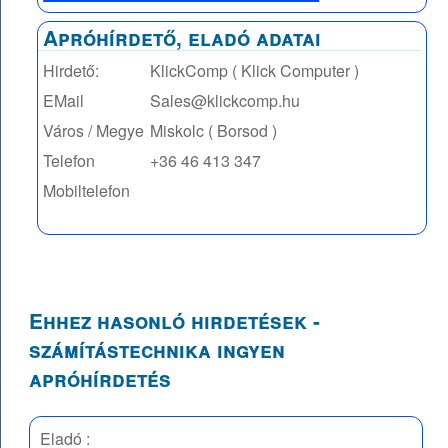
Apróhírdető, eladó adatai
Hirdető:
KlickComp ( Klick Computer )
EMail
Sales@klickcomp.hu
Város / Megye
Miskolc ( Borsod )
Telefon
+36 46 413 347
Mobiltelefon
Ehhez hasonló hirdetések -
számítástechnika ingyen
apróhírdetés
Eladó :