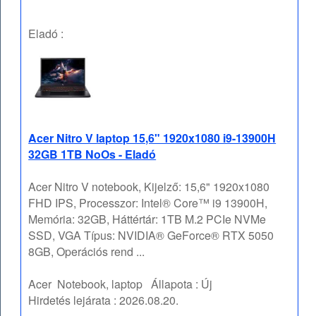
Eladó :
Acer Nitro V laptop 15,6" 1920x1080 i9-13900H
32GB 1TB NoOs - Eladó
Acer Nitro V notebook, Kijelző: 15,6" 1920x1080
FHD IPS, Processzor: Intel® Core™ i9 13900H,
Memória: 32GB, Háttértár: 1TB M.2 PCIe NVMe
SSD, VGA Típus: NVIDIA® GeForce® RTX 5050
8GB, Operációs rend ...
Acer
Notebook, laptop
Állapota :
Új
Hirdetés lejárata :
2026.08.20.