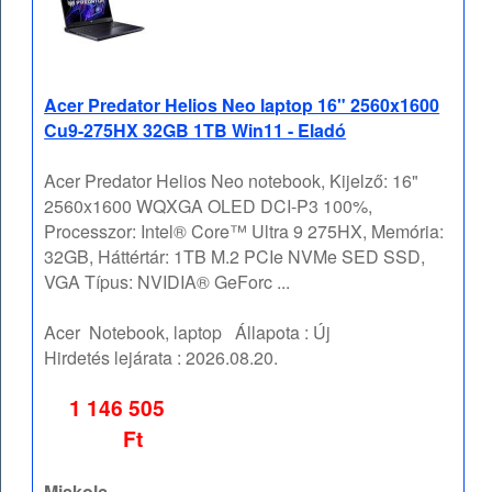
Acer Predator Helios Neo laptop 16" 2560x1600
Cu9-275HX 32GB 1TB Win11 - Eladó
Acer Predator Helios Neo notebook, Kijelző: 16"
2560x1600 WQXGA OLED DCI-P3 100%,
Processzor: Intel® Core™ Ultra 9 275HX, Memória:
32GB, Háttértár: 1TB M.2 PCIe NVMe SED SSD,
VGA Típus: NVIDIA® GeForc ...
Acer
Notebook, laptop
Állapota :
Új
Hirdetés lejárata :
2026.08.20.
1 146 505
Ft
Miskolc