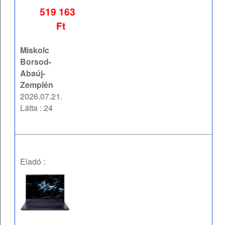
519 163
Ft
Miskolc
Borsod-
Abaúj-
Zemplén
2026.07.21.
Látta : 24
Eladó :