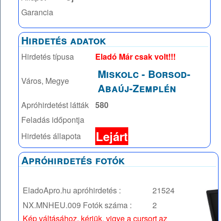
Garancia
Hirdetés adatok
Hirdetés típusa
Eladó Már csak volt!!!
Miskolc
-
Borsod-
Város, Megye
Abaúj-Zemplén
Apróhirdetést látták
580
Feladás időpontja
Lejárt
Hirdetés állapota
Apróhirdetés fotók
EladoApro.hu apróhirdetés :
21524
NX.MNHEU.009
Fotók száma :
2
Kép váltásához, kérjük, vigye a cursort az