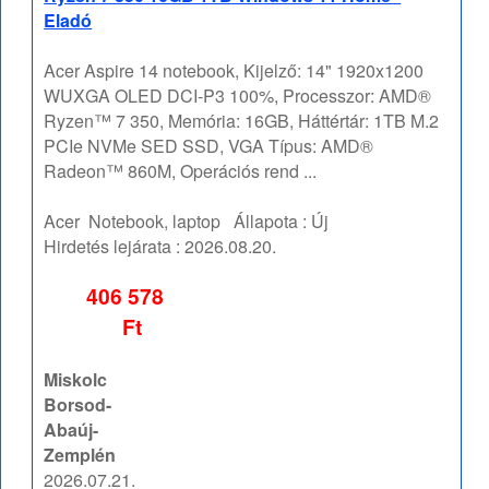
Eladó
Acer Aspire 14 notebook, Kijelző: 14" 1920x1200
WUXGA OLED DCI-P3 100%, Processzor: AMD®
Ryzen™ 7 350, Memória: 16GB, Háttértár: 1TB M.2
PCIe NVMe SED SSD, VGA Típus: AMD®
Radeon™ 860M, Operációs rend ...
Acer
Notebook, laptop
Állapota :
Új
Hirdetés lejárata :
2026.08.20.
406 578
Ft
Miskolc
Borsod-
Abaúj-
Zemplén
2026.07.21.