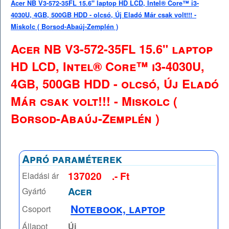
Acer NB V3-572-35FL 15.6" laptop HD LCD, Intel® Core™ i3-
4030U, 4GB, 500GB HDD - olcsó, Új Eladó Már csak volt!!! -
Miskolc ( Borsod-Abaúj-Zemplén )
Acer NB V3-572-35FL 15.6" laptop
HD LCD, Intel® Core™ i3-4030U,
4GB, 500GB HDD - olcsó, Új Eladó
Már csak volt!!! - Miskolc (
Borsod-Abaúj-Zemplén )
Apró paraméterek
137020
.- Ft
Eladási ár
Acer
Gyártó
Notebook, laptop
Csoport
Állapot
Új