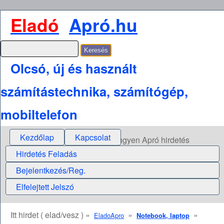
Eladó
Apró.hu
Olcsó, új és használt
számítástechnika, számítógép,
mobiltelefon
Kezdőlap
Kapcsolat
Ingyen Apró hirdetés
Hirdetés Feladás
Bejelentkezés/Reg.
Elfelejtett Jelszó
Itt hirdet ( elad/vesz ) »
»
»
EladoApro
Notebook, laptop