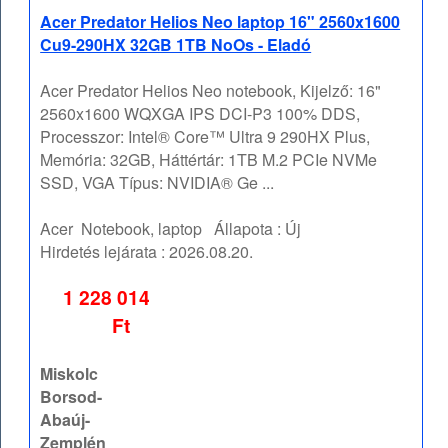
Acer Predator Helios Neo laptop 16" 2560x1600
Cu9-290HX 32GB 1TB NoOs - Eladó
Acer Predator Helios Neo notebook, Kijelző: 16"
2560x1600 WQXGA IPS DCI-P3 100% DDS,
Processzor: Intel® Core™ Ultra 9 290HX Plus,
Memória: 32GB, Háttértár: 1TB M.2 PCIe NVMe
SSD, VGA Típus: NVIDIA® Ge ...
Acer
Notebook, laptop
Állapota :
Új
Hirdetés lejárata :
2026.08.20.
1 228 014
Ft
Miskolc
Borsod-
Abaúj-
Zemplén