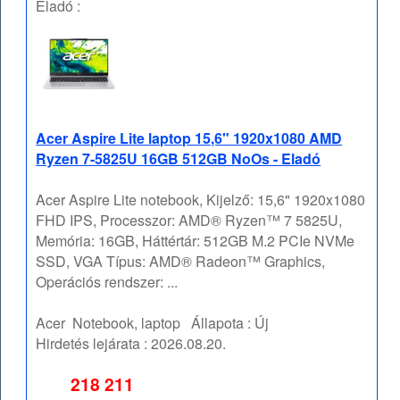
Eladó :
Acer Aspire Lite laptop 15,6" 1920x1080 AMD
Ryzen 7-5825U 16GB 512GB NoOs - Eladó
Acer Aspire Lite notebook, Kijelző: 15,6" 1920x1080
FHD IPS, Processzor: AMD® Ryzen™ 7 5825U,
Memória: 16GB, Háttértár: 512GB M.2 PCIe NVMe
SSD, VGA Típus: AMD® Radeon™ Graphics,
Operációs rendszer: ...
Acer
Notebook, laptop
Állapota :
Új
Hirdetés lejárata :
2026.08.20.
218 211