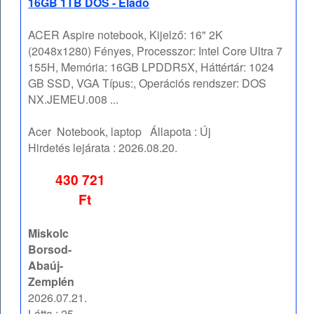
16GB 1TB DOS - Eladó
ACER Aspire notebook, Kijelző: 16" 2K
(2048x1280) Fényes, Processzor: Intel Core Ultra 7
155H, Memória: 16GB LPDDR5X, Háttértár: 1024
GB SSD, VGA Típus:, Operációs rendszer: DOS
NX.JEMEU.008 ...
Acer
Notebook, laptop
Állapota :
Új
Hirdetés lejárata :
2026.08.20.
430 721
Ft
Miskolc
Borsod-
Abaúj-
Zemplén
2026.07.21.
Látta : 25