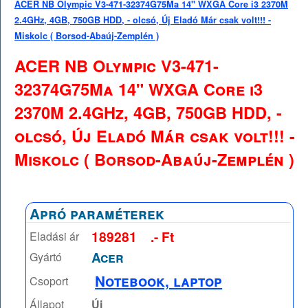
ACER NB Olympic V3-471-32374G75Ma 14" WXGA Core i3 2370M
2.4GHz, 4GB, 750GB HDD, - olcsó, Új Eladó Már csak volt!!! -
Miskolc ( Borsod-Abaúj-Zemplén )
ACER NB Olympic V3-471-
32374G75Ma 14" WXGA Core i3
2370M 2.4GHz, 4GB, 750GB HDD, -
olcsó, Új Eladó Már csak volt!!! -
Miskolc ( Borsod-Abaúj-Zemplén )
Apró paraméterek
189281
.- Ft
Eladási ár
Acer
Gyártó
Notebook, laptop
Csoport
Állapot
Új