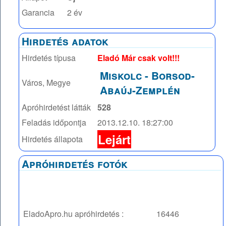
Garancia
2 év
Hirdetés adatok
Hirdetés típusa
Eladó Már csak volt!!!
Miskolc
-
Borsod-
Város, Megye
Abaúj-Zemplén
Apróhirdetést látták
528
Feladás időpontja
2013.12.10. 18:27:00
Lejárt
Hirdetés állapota
Apróhirdetés fotók
EladoApro.hu apróhirdetés :
16446