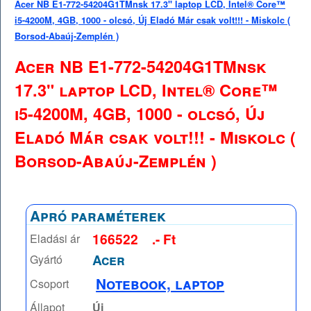
Acer NB E1-772-54204G1TMnsk 17.3" laptop LCD, Intel® Core™
i5-4200M, 4GB, 1000 - olcsó, Új Eladó Már csak volt!!! - Miskolc (
Borsod-Abaúj-Zemplén )
Acer NB E1-772-54204G1TMnsk
17.3" laptop LCD, Intel® Core™
i5-4200M, 4GB, 1000 - olcsó, Új
Eladó Már csak volt!!! - Miskolc (
Borsod-Abaúj-Zemplén )
Apró paraméterek
166522
.- Ft
Eladási ár
Acer
Gyártó
Notebook, laptop
Csoport
Állapot
Új