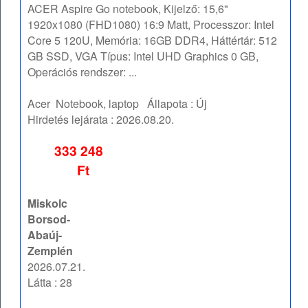
ACER Aspire Go notebook, Kijelző: 15,6"
1920x1080 (FHD1080) 16:9 Matt, Processzor: Intel
Core 5 120U, Memória: 16GB DDR4, Háttértár: 512
GB SSD, VGA Típus: Intel UHD Graphics 0 GB,
Operációs rendszer: ...
Acer
Notebook, laptop
Állapota :
Új
Hirdetés lejárata :
2026.08.20.
333 248
Ft
Miskolc
Borsod-
Abaúj-
Zemplén
2026.07.21.
Látta : 28