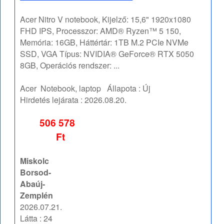
Acer Nitro V notebook, Kijelző: 15,6" 1920x1080
FHD IPS, Processzor: AMD® Ryzen™ 5 150,
Memória: 16GB, Háttértár: 1TB M.2 PCIe NVMe
SSD, VGA Típus: NVIDIA® GeForce® RTX 5050
8GB, Operációs rendszer: ...
Acer
Notebook, laptop
Állapota :
Új
Hirdetés lejárata :
2026.08.20.
506 578
Ft
Miskolc
Borsod-
Abaúj-
Zemplén
2026.07.21.
Látta : 24