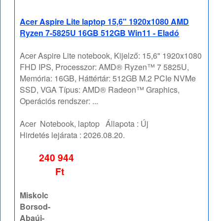
Acer Aspire Lite laptop 15,6" 1920x1080 AMD
Ryzen 7-5825U 16GB 512GB Win11 - Eladó
Acer Aspire Lite notebook, Kijelző: 15,6" 1920x1080
FHD IPS, Processzor: AMD® Ryzen™ 7 5825U,
Memória: 16GB, Háttértár: 512GB M.2 PCIe NVMe
SSD, VGA Típus: AMD® Radeon™ Graphics,
Operációs rendszer: ...
Acer
Notebook, laptop
Állapota :
Új
Hirdetés lejárata :
2026.08.20.
240 944
Ft
Miskolc
Borsod-
Abaúj-