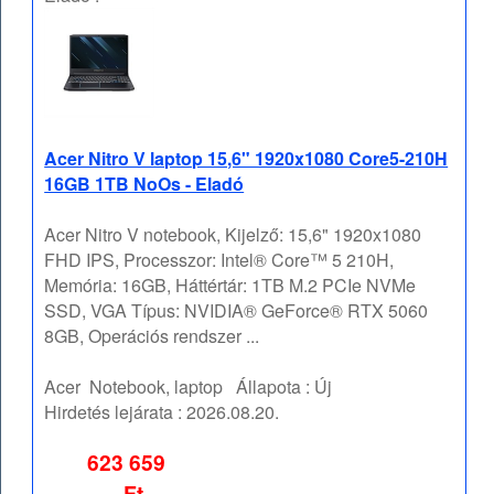
Acer Nitro V laptop 15,6" 1920x1080 Core5-210H
16GB 1TB NoOs - Eladó
Acer Nitro V notebook, Kijelző: 15,6" 1920x1080
FHD IPS, Processzor: Intel® Core™ 5 210H,
Memória: 16GB, Háttértár: 1TB M.2 PCIe NVMe
SSD, VGA Típus: NVIDIA® GeForce® RTX 5060
8GB, Operációs rendszer ...
Acer
Notebook, laptop
Állapota :
Új
Hirdetés lejárata :
2026.08.20.
623 659
Ft