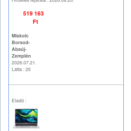
519 163
Ft
Miskolc
Borsod-
Abaúj-
Zemplén
2026.07.21.
Látta : 25
Eladó :