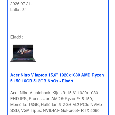
2026.07.21.
Látta : 31
Eladó :
Acer Nitro V laptop 15,6" 1920x1080 AMD Ryzen
5 150 16GB 512GB NoOs - Eladó
Acer Nitro V notebook, Kijelző: 15,6" 1920x1080
FHD IPS, Processzor: AMD® Ryzen™ 5 150,
Memória: 16GB, Háttértár: 512GB M.2 PCIe NVMe
SSD, VGA Típus: NVIDIA® GeForce® RTX 5050