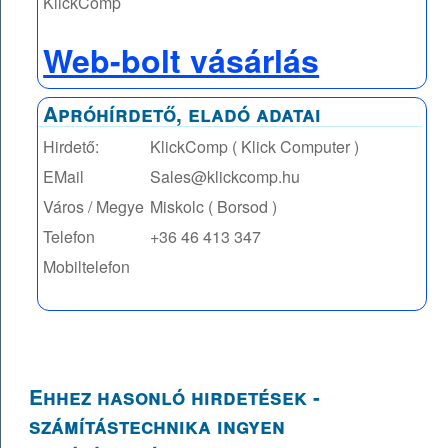
KlickComp
Web-bolt vásárlás
Apróhírdető, eladó adatai
Hirdető:
KlickComp ( Klick Computer )
EMail
Sales@klickcomp.hu
Város / Megye
Miskolc ( Borsod )
Telefon
+36 46 413 347
Mobiltelefon
Ehhez hasonló hirdetések -
számítástechnika ingyen