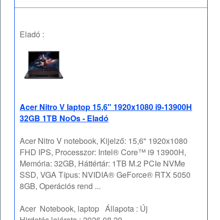
Eladó :
Acer Nitro V laptop 15,6" 1920x1080 i9-13900H
32GB 1TB NoOs - Eladó
Acer Nitro V notebook, Kijelző: 15,6" 1920x1080
FHD IPS, Processzor: Intel® Core™ i9 13900H,
Memória: 32GB, Háttértár: 1TB M.2 PCIe NVMe
SSD, VGA Típus: NVIDIA® GeForce® RTX 5050
8GB, Operációs rend ...
Acer
Notebook, laptop
Állapota :
Új
Hirdetés lejárata :
2026.08.20.