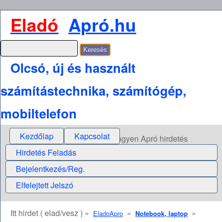
Eladó
Apró.hu
Olcsó, új és használt
számítástechnika, számítógép,
mobiltelefon
Kezdőlap
Kapcsolat
Ingyen Apró hirdetés
Hirdetés Feladás
Bejelentkezés/Reg.
Elfelejtett Jelszó
Itt hirdet ( elad/vesz ) »
»
»
EladoApro
Notebook, laptop