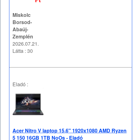
Miskolc
Borsod-
Abaúj-
Zemplén
2026.07.21.
Látta : 30
Eladó :
Acer Nitro V laptop 15,6" 1920x1080 AMD Ryzen
5 150 16GB 1TB NoOs - Eladó