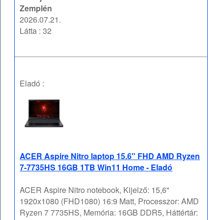
Zemplén
2026.07.21.
Látta : 32
Eladó :
ACER Aspire Nitro laptop 15.6" FHD AMD Ryzen
7-7735HS 16GB 1TB Win11 Home - Eladó
ACER Aspire Nitro notebook, Kijelző: 15,6"
1920x1080 (FHD1080) 16:9 Matt, Processzor: AMD
Ryzen 7 7735HS, Memória: 16GB DDR5, Háttértár: