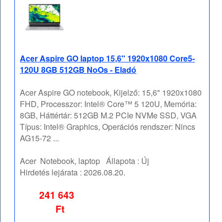
Acer Aspire GO laptop 15,6" 1920x1080 Core5-
120U 8GB 512GB NoOs - Eladó
Acer Aspire GO notebook, Kijelző: 15,6" 1920x1080
FHD, Processzor: Intel® Core™ 5 120U, Memória:
8GB, Háttértár: 512GB M.2 PCIe NVMe SSD, VGA
Típus: Intel® Graphics, Operációs rendszer: Nincs
AG15-72 ...
Acer
Notebook, laptop
Állapota :
Új
Hirdetés lejárata :
2026.08.20.
241 643
Ft