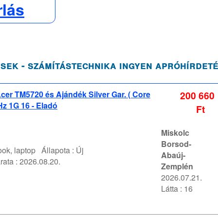
rlás
sek - számítástechnika ingyen apróhírdet
er TM5720 és Ajándék Silver Gar. ( Core
200 660
z 1G 16 - Eladó
Ft
Miskolc
Borsod-
ok, laptop
Állapota :
Új
Abaúj-
rata :
2026.08.20.
Zemplén
2026.07.21.
Látta : 16