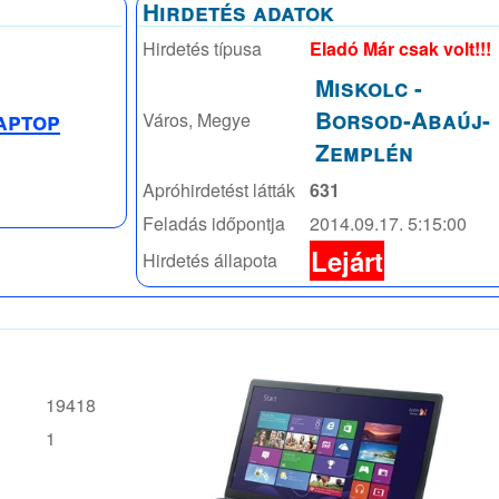
Hirdetés adatok
Hirdetés típusa
Eladó Már csak volt!!!
Miskolc
-
Borsod-Abaúj-
aptop
Város, Megye
Zemplén
Apróhirdetést látták
631
Feladás időpontja
2014.09.17. 5:15:00
Lejárt
Hirdetés állapota
19418
1