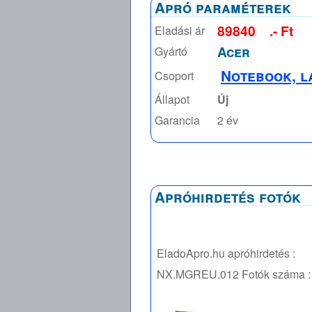
Apró paraméterek
89840
.- Ft
Eladási ár
Acer
Gyártó
Notebook, l
Csoport
Állapot
Új
Garancia
2 év
Apróhirdetés fotók
EladoApro.hu apróhirdetés :
NX.MGREU.012
Fotók száma :