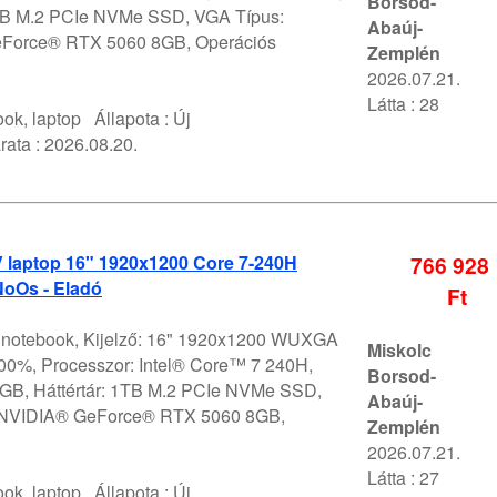
Borsod-
1TB M.2 PCIe NVMe SSD, VGA Típus:
Abaúj-
Force® RTX 5060 8GB, Operációs
Zemplén
2026.07.21.
Látta : 28
ok, laptop
Állapota :
Új
rata :
2026.08.20.
V laptop 16" 1920x1200 Core 7-240H
766 928
oOs - Eladó
Ft
V notebook, Kijelző: 16" 1920x1200 WUXGA
Miskolc
0%, Processzor: Intel® Core™ 7 240H,
Borsod-
GB, Háttértár: 1TB M.2 PCIe NVMe SSD,
Abaúj-
 NVIDIA® GeForce® RTX 5060 8GB,
Zemplén
2026.07.21.
Látta : 27
ok, laptop
Állapota :
Új