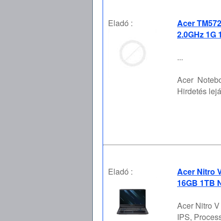
Eladó :
Acer TM572
2.0GHz 1G 1
...
Acer
Notebo
Hirdetés lejá
Eladó :
Acer Nitro 
16GB 1TB N
Acer Nitro 
IPS, Proces