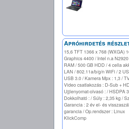
Apróhirdetés részle
15,6 TFT 1366 x 768 (WXGA) 16
Graphics 4400 / Intel n.a N2920
RAM / 500 GB HDD / 4 cella akk
LAN / 802.11a/b/g/n WiFi / 2 US
USB 3.0 / Kamera Mpx : 1,3 / TV
Video csatlakozás : D-Sub + HD
Ujjlenyomat-olvasó : / HSDPA 3G
Dokkolható : / Súly : 2,35 kg / Sz
Garancia : 2 év el- és visszaszá
garancia / Op.rendszer : Linux
KlickComp