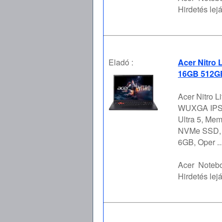
Hirdetés lejá
Eladó :
Acer Nitro 
16GB 512GB
Acer Nitro L
WUXGA IPS 
Ultra 5, Mem
NVMe SSD, 
6GB, Oper ..
Acer
Notebo
Hirdetés lejá