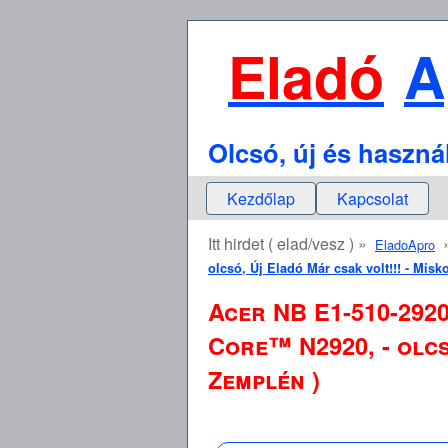
Eladó
A
Olcsó, új és haszná
Kezdőlap
Kapcsolat
Itt hirdet ( elad/vesz ) »
EladoApro
olcsó, Új Eladó Már csak volt!!! - Mis
Acer NB E1-510-292
Core™ N2920, - olcs
Zemplén )