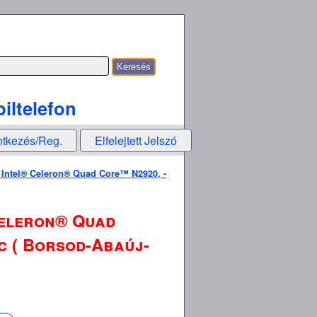
iltelefon
ntkezés/Reg.
Elfelejtett Jelszó
 Intel® Celeron® Quad Core™ N2920, -
Celeron® Quad
lc ( Borsod-Abaúj-