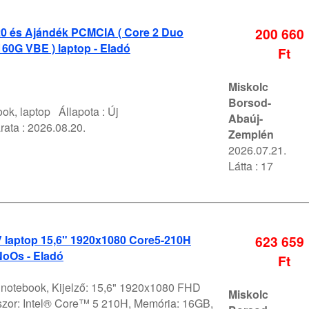
0 és Ajándék PCMCIA ( Core 2 Duo
200 660
60G VBE ) laptop - Eladó
Ft
Miskolc
Borsod-
ok, laptop
Állapota :
Új
Abaúj-
rata :
2026.08.20.
Zemplén
2026.07.21.
Látta : 17
V laptop 15,6" 1920x1080 Core5-210H
623 659
oOs - Eladó
Ft
V notebook, Kijelző: 15,6" 1920x1080 FHD
Miskolc
szor: Intel® Core™ 5 210H, Memória: 16GB,