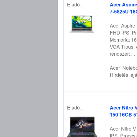
Eladó :
Acer Aspire
7-5825U 16
Acer Aspire 
FHD IPS, P
Memória: 16
VGA Típus:
rendszer: ...
Acer
Notebo
Hirdetés lejá
Eladó :
Acer Nitro 
150 16GB 5
Acer Nitro 
IPS, Proces