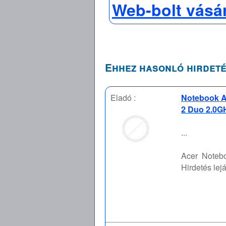
Web-bolt vásá
Ehhez hasonló hirdeté
Eladó :
Notebook Ac
2 Duo 2.0GH
...
Acer
Notebo
Hirdetés lejá