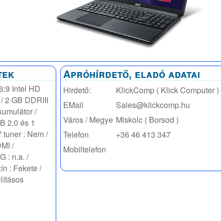
tek
Apróhírdető, eladó adatai
:9 Intel HD
Hirdető:
KlickComp ( Klick Computer )
 / 2 GB DDRIII
EMail
Sales@klickcomp.hu
umulátor /
Város / Megye
Miskolc ( Borsod )
B 2.0 és 1
 tuner : Nem /
Telefon
+36 46 413 347
MI /
Mobiltelefon
 : n.a. /
ín : Fekete /
llításos