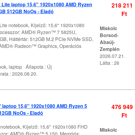
 Lite laptop 15,6" 1920x1080 AMD Ryzen
218 211
GB 512GB NoOs - Eladó
Ft
Lite notebook, Kijelző: 15,6" 1920x1080
Miskolc
rocesszor: AMD® Ryzen™ 7 5825U,
Borsod-
GB, Háttértár: 512GB M.2 PCIe NVMe SSD,
Abaúj-
 AMD® Radeon™ Graphics, Operációs
Zemplén
2026.07.21.
Látta : 26
ok, laptop
Állapota :
Új
rata :
2026.08.20.
V laptop 15,6" 1920x1080 AMD Ryzen 5
476 949
12GB NoOs - Eladó
Ft
V notebook, Kijelző: 15,6" 1920x1080 FHD
Miskolc
szor: AMD® Ryzen™ 5 150, Memória: