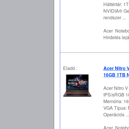
Háttértár: 
NVIDIA® Ge
rendszer ...
Acer
Notebo
Hirdetés lejá
Eladó :
Acer Nitro 
16GB 1TB N
Acer Nitro 
IPS/sRGB 10
Memória: 16
VGA Típus:
Operációs ...
Acer
Notebo