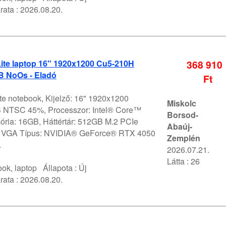
rata :
2026.08.20.
Lite laptop 16" 1920x1200 Cu5-210H
368 910
 NoOs - Eladó
Ft
ite notebook, Kijelző: 16" 1920x1200
Miskolc
NTSC 45%, Processzor: Intel® Core™
Borsod-
ória: 16GB, Háttértár: 512GB M.2 PCIe
Abaúj-
VGA Típus: NVIDIA® GeForce® RTX 4050
Zemplén
.
2026.07.21.
Látta : 26
ok, laptop
Állapota :
Új
rata :
2026.08.20.