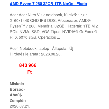
AMD Ryzen 7 260 32GB 1TB NoOs - Eladó
Acer Acer Nitro V 17 notebook, Kijelző: 17,3"
2160x1440 QHD IPS DDS, Processzor: AMD®
Ryzen™ 7 260, Memória: 32GB, Háttértár: 1TB M.2
PCIe NVMe SSD, VGA Típus: NVIDIA® GeForce®
RTX 5070 8GB, Operációs ...
Acer
Notebook, laptop
Állapota :
Új
Hirdetés lejárata :
2026.08.20.
843 966
Ft
Miskolc
Borsod-
Abaúj-
Zemplén
2026.07.21.