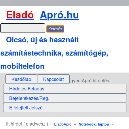
Eladó
Apró.hu
Olcsó, új és használt
számítástechnika, számítógép,
mobiltelefon
Kezdőlap
Kapcsolat
Ingyen Apró hirdetés
Hirdetés Feladás
Bejelentkezés/Reg.
Elfelejtett Jelszó
Itt hirdet ( elad/vesz ) »
»
»
EladoApro
Notebook, laptop