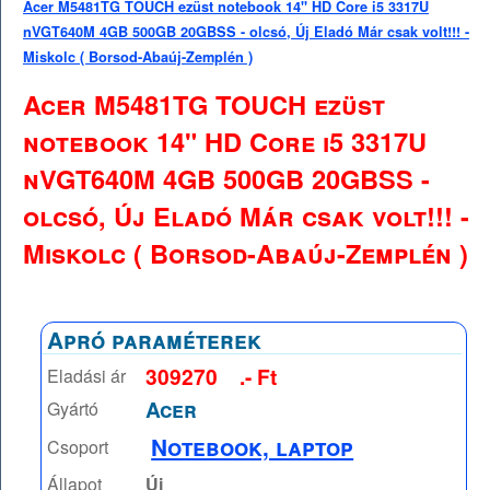
Acer M5481TG TOUCH ezüst notebook 14" HD Core i5 3317U
nVGT640M 4GB 500GB 20GBSS - olcsó, Új Eladó Már csak volt!!! -
Miskolc ( Borsod-Abaúj-Zemplén )
Acer M5481TG TOUCH ezüst
notebook 14" HD Core i5 3317U
nVGT640M 4GB 500GB 20GBSS -
olcsó, Új Eladó Már csak volt!!! -
Miskolc ( Borsod-Abaúj-Zemplén )
Apró paraméterek
309270
.- Ft
Eladási ár
Acer
Gyártó
Notebook, laptop
Csoport
Állapot
Új