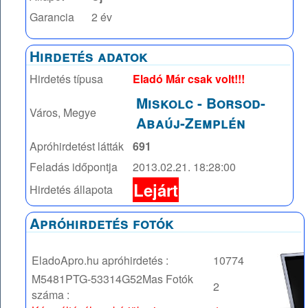
Garancia
2 év
Hirdetés adatok
Hirdetés típusa
Eladó Már csak volt!!!
Miskolc
-
Borsod-
Város, Megye
Abaúj-Zemplén
Apróhirdetést látták
691
Feladás időpontja
2013.02.21. 18:28:00
Lejárt
Hirdetés állapota
Apróhirdetés fotók
EladoApro.hu apróhirdetés :
10774
M5481PTG-53314G52Mas
Fotók
2
száma :