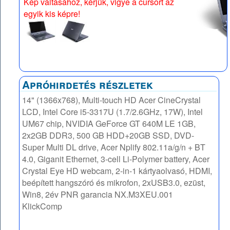
Kép váltásához, kérjük, vigye a cursort az
egyik kis képre!
Apróhirdetés részletek
14" (1366x768), Multi-touch HD Acer CineCrystal
LCD, Intel Core i5-3317U (1.7/2.6GHz, 17W), Intel
UM67 chip, NVIDIA GeForce GT 640M LE 1GB,
2x2GB DDR3, 500 GB HDD+20GB SSD, DVD-
Super Multi DL drive, Acer Nplify 802.11a/g/n + BT
4.0, Giganit Ethernet, 3-cell Li-Polymer battery, Acer
Crystal Eye HD webcam, 2-in-1 kártyaolvasó, HDMI,
beépített hangszóró és mikrofon, 2xUSB3.0, ezüst,
Win8, 2év PNR garancia NX.M3XEU.001
KlickComp