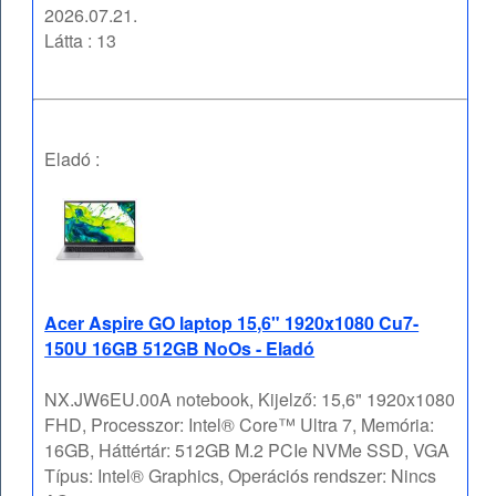
2026.07.21.
Látta : 13
Eladó :
Acer Aspire GO laptop 15,6" 1920x1080 Cu7-
150U 16GB 512GB NoOs - Eladó
NX.JW6EU.00A notebook, Kijelző: 15,6" 1920x1080
FHD, Processzor: Intel® Core™ Ultra 7, Memória:
16GB, Háttértár: 512GB M.2 PCIe NVMe SSD, VGA
Típus: Intel® Graphics, Operációs rendszer: Nincs