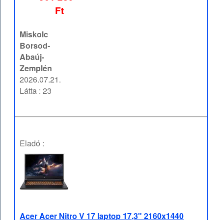
Ft
Miskolc
Borsod-
Abaúj-
Zemplén
2026.07.21.
Látta : 23
Eladó :
Acer Acer Nitro V 17 laptop 17,3" 2160x1440