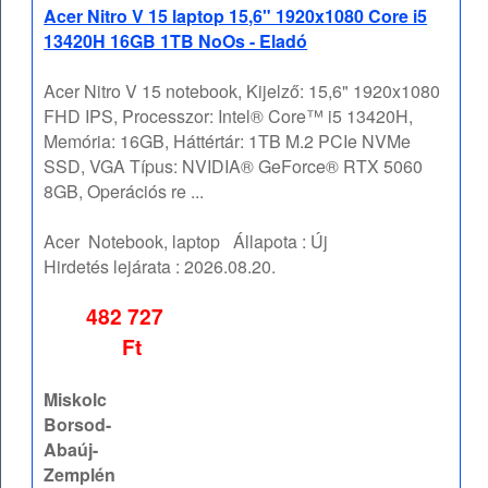
Acer Nitro V 15 laptop 15,6" 1920x1080 Core i5
13420H 16GB 1TB NoOs - Eladó
Acer Nitro V 15 notebook, Kijelző: 15,6" 1920x1080
FHD IPS, Processzor: Intel® Core™ i5 13420H,
Memória: 16GB, Háttértár: 1TB M.2 PCIe NVMe
SSD, VGA Típus: NVIDIA® GeForce® RTX 5060
8GB, Operációs re ...
Acer
Notebook, laptop
Állapota :
Új
Hirdetés lejárata :
2026.08.20.
482 727
Ft
Miskolc
Borsod-
Abaúj-
Zemplén