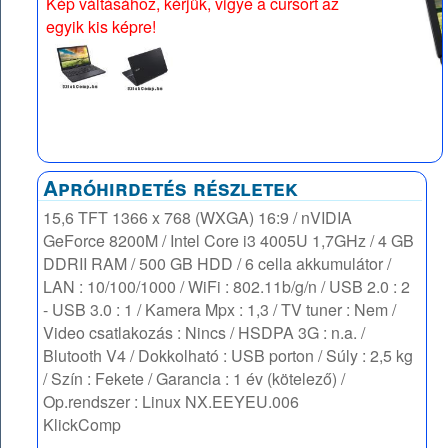
Kép váltásához, kérjük, vigye a cursort az
egyik kis képre!
Apróhirdetés részletek
15,6 TFT 1366 x 768 (WXGA) 16:9 / nVIDIA
GeForce 8200M / Intel Core i3 4005U 1,7GHz / 4 GB
DDRII RAM / 500 GB HDD / 6 cella akkumulátor /
LAN : 10/100/1000 / WiFi : 802.11b/g/n / USB 2.0 : 2
- USB 3.0 : 1 / Kamera Mpx : 1,3 / TV tuner : Nem /
Video csatlakozás : Nincs / HSDPA 3G : n.a. /
Blutooth V4 / Dokkolható : USB porton / Súly : 2,5 kg
/ Szín : Fekete / Garancia : 1 év (kötelező) /
Op.rendszer : Linux NX.EEYEU.006
KlickComp