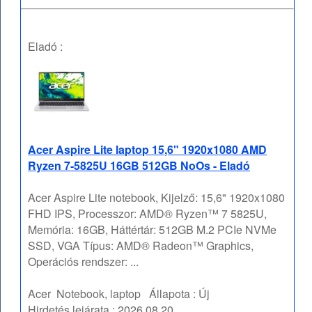
Eladó :
Acer Aspire Lite laptop 15,6" 1920x1080 AMD
Ryzen 7-5825U 16GB 512GB NoOs - Eladó
Acer Aspire Lite notebook, Kijelző: 15,6" 1920x1080
FHD IPS, Processzor: AMD® Ryzen™ 7 5825U,
Memória: 16GB, Háttértár: 512GB M.2 PCIe NVMe
SSD, VGA Típus: AMD® Radeon™ Graphics,
Operációs rendszer: ...
Acer
Notebook, laptop
Állapota :
Új
Hirdetés lejárata :
2026.08.20.