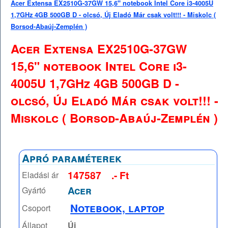
Acer Extensa EX2510G-37GW 15,6" notebook Intel Core i3-4005U
1,7GHz 4GB 500GB D - olcsó, Új Eladó Már csak volt!!! - Miskolc (
Borsod-Abaúj-Zemplén )
Acer Extensa EX2510G-37GW
15,6" notebook Intel Core i3-
4005U 1,7GHz 4GB 500GB D -
olcsó, Új Eladó Már csak volt!!! -
Miskolc ( Borsod-Abaúj-Zemplén )
Apró paraméterek
147587
.- Ft
Eladási ár
Acer
Gyártó
Notebook, laptop
Csoport
Állapot
Új