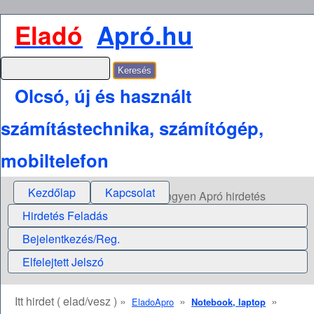
Eladó
Apró.hu
Olcsó, új és használt
számítástechnika, számítógép,
mobiltelefon
Kezdőlap
Kapcsolat
Ingyen Apró hirdetés
Hirdetés Feladás
Bejelentkezés/Reg.
Elfelejtett Jelszó
Itt hirdet ( elad/vesz ) »
»
»
EladoApro
Notebook, laptop