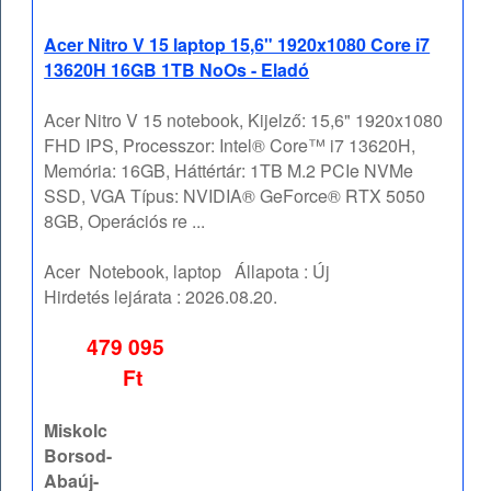
Acer Nitro V 15 laptop 15,6" 1920x1080 Core i7
13620H 16GB 1TB NoOs - Eladó
Acer Nitro V 15 notebook, Kijelző: 15,6" 1920x1080
FHD IPS, Processzor: Intel® Core™ i7 13620H,
Memória: 16GB, Háttértár: 1TB M.2 PCIe NVMe
SSD, VGA Típus: NVIDIA® GeForce® RTX 5050
8GB, Operációs re ...
Acer
Notebook, laptop
Állapota :
Új
Hirdetés lejárata :
2026.08.20.
479 095
Ft
Miskolc
Borsod-
Abaúj-