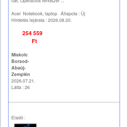
GB, Operációs rendszer ...
Acer
Notebook, laptop
Állapota :
Új
Hirdetés lejárata :
2026.08.20.
254 559
Ft
Miskolc
Borsod-
Abaúj-
Zemplén
2026.07.21.
Látta : 26
Eladó :