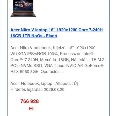
Acer Nitro V laptop 16" 1920x1200 Core 7-240H
16GB 1TB NoOs - Eladó
Acer Nitro V notebook, Kijelző: 16" 1920x1200
WUXGA IPS/sRGB 100%, Processzor: Intel®
Core™ 7 240H, Memória: 16GB, Háttértár: 1TB M.2
PCIe NVMe SSD, VGA Típus: NVIDIA® GeForce®
RTX 5060 8GB, Operációs ...
Acer
Notebook, laptop
Állapota :
Új
Hirdetés lejárata :
2026.08.20.
766 928
Ft