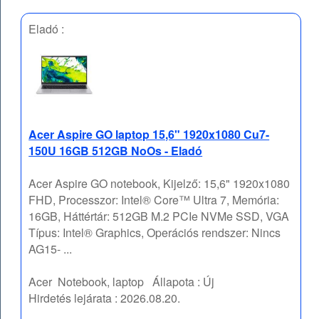
Eladó :
Acer Aspire GO laptop 15,6" 1920x1080 Cu7-
150U 16GB 512GB NoOs - Eladó
Acer Aspire GO notebook, Kijelző: 15,6" 1920x1080
FHD, Processzor: Intel® Core™ Ultra 7, Memória:
16GB, Háttértár: 512GB M.2 PCIe NVMe SSD, VGA
Típus: Intel® Graphics, Operációs rendszer: Nincs
AG15- ...
Acer
Notebook, laptop
Állapota :
Új
Hirdetés lejárata :
2026.08.20.