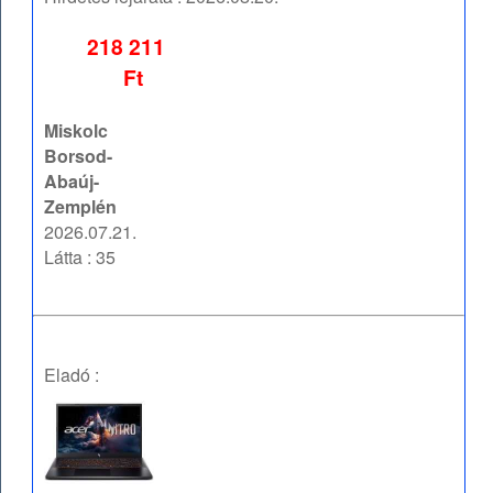
218 211
Ft
Miskolc
Borsod-
Abaúj-
Zemplén
2026.07.21.
Látta : 35
Eladó :