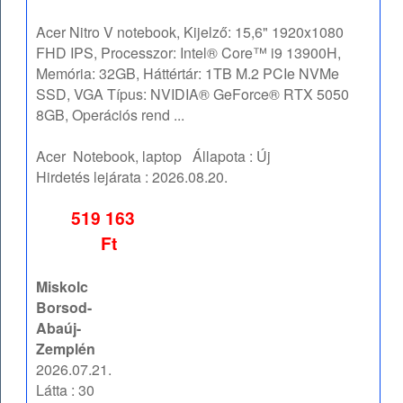
Acer Nitro V notebook, Kijelző: 15,6" 1920x1080
FHD IPS, Processzor: Intel® Core™ i9 13900H,
Memória: 32GB, Háttértár: 1TB M.2 PCIe NVMe
SSD, VGA Típus: NVIDIA® GeForce® RTX 5050
8GB, Operációs rend ...
Acer
Notebook, laptop
Állapota :
Új
Hirdetés lejárata :
2026.08.20.
519 163
Ft
Miskolc
Borsod-
Abaúj-
Zemplén
2026.07.21.
Látta : 30