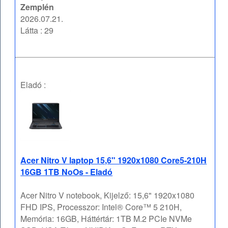
Zemplén
2026.07.21.
Látta : 29
Eladó :
Acer Nitro V laptop 15,6" 1920x1080 Core5-210H
16GB 1TB NoOs - Eladó
Acer Nitro V notebook, Kijelző: 15,6" 1920x1080
FHD IPS, Processzor: Intel® Core™ 5 210H,
Memória: 16GB, Háttértár: 1TB M.2 PCIe NVMe