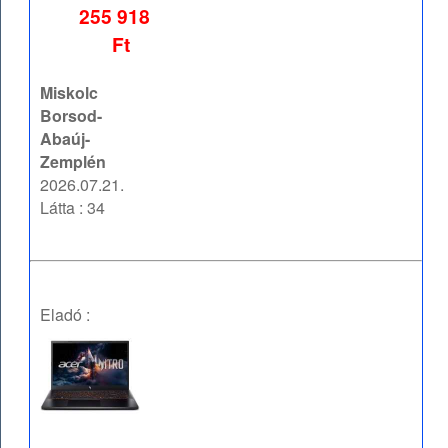
255 918
Ft
Miskolc
Borsod-
Abaúj-
Zemplén
2026.07.21.
Látta : 34
Eladó :