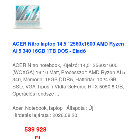
ACER Nitro laptop 14.5" 2560x1600 AMD Ryzen
AI 5 340 16GB 1TB DOS - Eladó
ACER Nitro notebook, Kijelző: 14,5" 2560x1600
(WQXGA) 16:10 Matt, Processzor: AMD Ryzen AI 5
340, Memória: 16GB DDR5, Háttértár: 1024 GB
SSD, VGA Típus: nVidia GeForce RTX 5050 8 GB,
Operációs rendsze ...
Acer
Notebook, laptop
Állapota :
Új
Hirdetés lejárata :
2026.08.20.
539 928
Ft