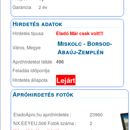
Garancia
2 év
Hirdetés adatok
Hirdetés típusa
Eladó Már csak volt!!!
Miskolc
-
Borsod-
Város, Megye
Abaúj-Zemplén
Apróhirdetést látták
496
Feladás időpontja
Lejárt
Hirdetés állapota
Apróhirdetés fotók
EladoApro.hu apróhirdetés :
23960
NX.EEYEU.006
Fotók száma :
2