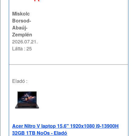
Miskolc
Borsod-
Abaúj-
Zemplén
2026.07.21.
Látta : 25
Eladó :
Acer Nitro V laptop 15,6" 1920x1080 i9-13900H
32GB 1TB NoOs - Eladó