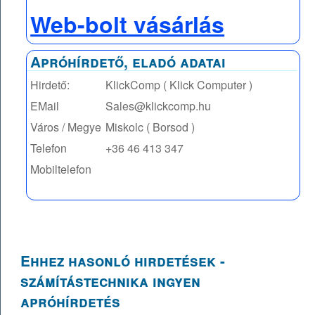
Web-bolt vásárlás
Apróhírdető, eladó adatai
Hirdető:
KlickComp ( Klick Computer )
EMail
Sales@klickcomp.hu
Város / Megye
Miskolc ( Borsod )
Telefon
+36 46 413 347
Mobiltelefon
Ehhez hasonló hirdetések -
számítástechnika ingyen
apróhírdetés