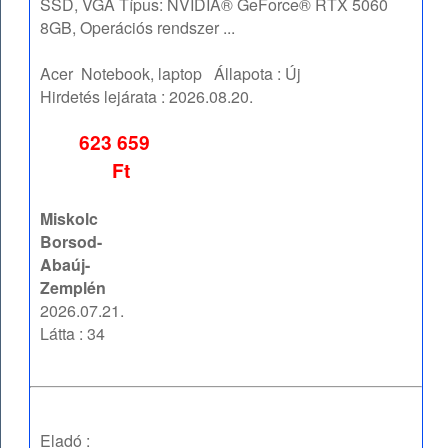
SSD, VGA Típus: NVIDIA® GeForce® RTX 5060
8GB, Operációs rendszer ...
Acer
Notebook, laptop
Állapota :
Új
Hirdetés lejárata :
2026.08.20.
623 659
Ft
Miskolc
Borsod-
Abaúj-
Zemplén
2026.07.21.
Látta : 34
Eladó :