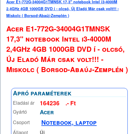
Acer E1-772G-34004G1TMNSK 17,3" notebook Intel i3-4000M
2,4GHz 4GB 1000GB DVD í - olcsó, Új Eladó Már csak volt!!! -
Miskolc ( Borsod-Abaúj-Zemplén )
Acer E1-772G-34004G1TMNSK
17,3" notebook Intel i3-4000M
2,4GHz 4GB 1000GB DVD í - olcsó,
Új Eladó Már csak volt!!! -
Miskolc ( Borsod-Abaúj-Zemplén )
Apró paraméterek
164236
.- Ft
Eladási ár
Acer
Gyártó
Notebook, laptop
Csoport
Állapot
Új