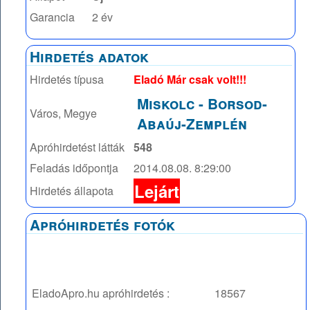
Garancia
2 év
Hirdetés adatok
Hirdetés típusa
Eladó Már csak volt!!!
Miskolc
-
Borsod-
Város, Megye
Abaúj-Zemplén
Apróhirdetést látták
548
Feladás időpontja
2014.08.08. 8:29:00
Lejárt
Hirdetés állapota
Apróhirdetés fotók
EladoApro.hu apróhirdetés :
18567