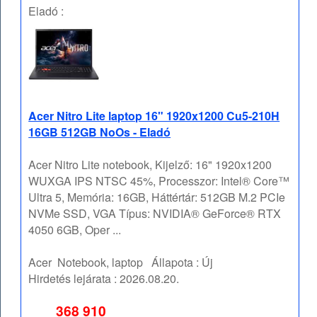
Eladó :
Acer Nitro Lite laptop 16" 1920x1200 Cu5-210H
16GB 512GB NoOs - Eladó
Acer Nitro Lite notebook, Kijelző: 16" 1920x1200
WUXGA IPS NTSC 45%, Processzor: Intel® Core™
Ultra 5, Memória: 16GB, Háttértár: 512GB M.2 PCIe
NVMe SSD, VGA Típus: NVIDIA® GeForce® RTX
4050 6GB, Oper ...
Acer
Notebook, laptop
Állapota :
Új
Hirdetés lejárata :
2026.08.20.
368 910