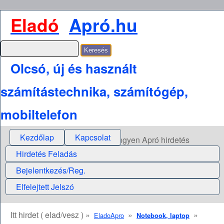
Eladó
Apró.hu
Olcsó, új és használt
számítástechnika, számítógép,
mobiltelefon
Kezdőlap
Kapcsolat
Ingyen Apró hirdetés
Hirdetés Feladás
Bejelentkezés/Reg.
Elfelejtett Jelszó
Itt hirdet ( elad/vesz ) »
»
»
EladoApro
Notebook, laptop