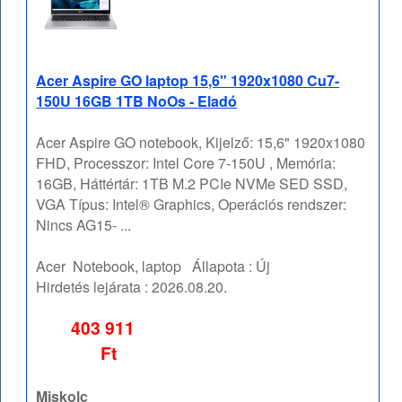
Acer Aspire GO laptop 15,6" 1920x1080 Cu7-
150U 16GB 1TB NoOs - Eladó
Acer Aspire GO notebook, Kijelző: 15,6" 1920x1080
FHD, Processzor: Intel Core 7-150U , Memória:
16GB, Háttértár: 1TB M.2 PCIe NVMe SED SSD,
VGA Típus: Intel® Graphics, Operációs rendszer:
Nincs AG15- ...
Acer
Notebook, laptop
Állapota :
Új
Hirdetés lejárata :
2026.08.20.
403 911
Ft
Miskolc