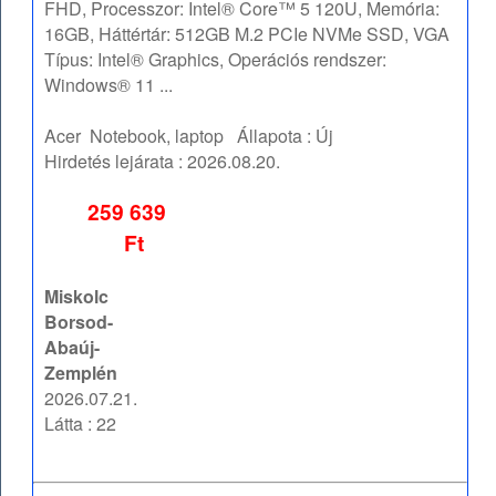
FHD, Processzor: Intel® Core™ 5 120U, Memória:
16GB, Háttértár: 512GB M.2 PCIe NVMe SSD, VGA
Típus: Intel® Graphics, Operációs rendszer:
Windows® 11 ...
Acer
Notebook, laptop
Állapota :
Új
Hirdetés lejárata :
2026.08.20.
259 639
Ft
Miskolc
Borsod-
Abaúj-
Zemplén
2026.07.21.
Látta : 22