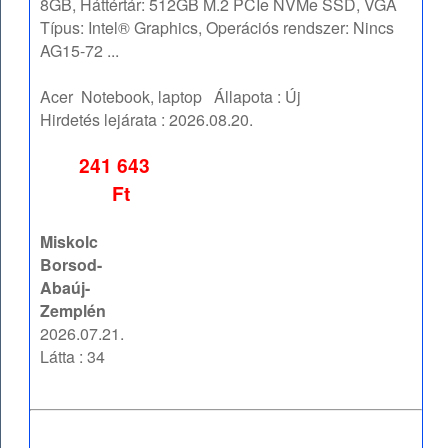
8GB, Háttértár: 512GB M.2 PCIe NVMe SSD, VGA
Típus: Intel® Graphics, Operációs rendszer: Nincs
AG15-72 ...
Acer
Notebook, laptop
Állapota :
Új
Hirdetés lejárata :
2026.08.20.
241 643
Ft
Miskolc
Borsod-
Abaúj-
Zemplén
2026.07.21.
Látta : 34