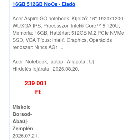
16GB 512GB NoOs - Eladó
Acer Aspire GO notebook, Kijelző: 16" 1920x1200
WUXGA IPS, Processzor: Intel® Core™ 5 120U,
Memória: 16GB, Háttértár: 512GB M.2 PCIe NVMe
SSD, VGA Típus: Intel® Graphics, Operációs
rendszer: Nincs AG1 ...
Acer
Notebook, laptop
Állapota :
Új
Hirdetés lejárata :
2026.08.20.
239 001
Ft
Miskolc
Borsod-
Abaúj-
Zemplén
2026.07.21.