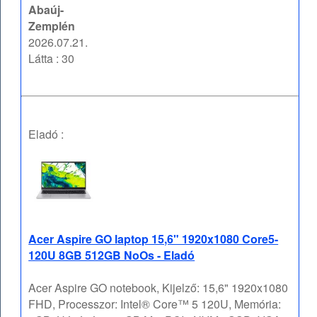
Abaúj-
Zemplén
2026.07.21.
Látta : 30
Eladó :
Acer Aspire GO laptop 15,6" 1920x1080 Core5-
120U 8GB 512GB NoOs - Eladó
Acer Aspire GO notebook, Kijelző: 15,6" 1920x1080
FHD, Processzor: Intel® Core™ 5 120U, Memória: