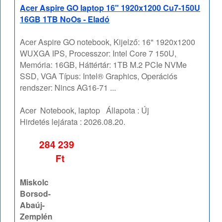
Acer Aspire GO laptop 16" 1920x1200 Cu7-150U
16GB 1TB NoOs - Eladó
Acer Aspire GO notebook, Kijelző: 16" 1920x1200
WUXGA IPS, Processzor: Intel Core 7 150U,
Memória: 16GB, Háttértár: 1TB M.2 PCIe NVMe
SSD, VGA Típus: Intel® Graphics, Operációs
rendszer: Nincs AG16-71 ...
Acer
Notebook, laptop
Állapota :
Új
Hirdetés lejárata :
2026.08.20.
284 239
Ft
Miskolc
Borsod-
Abaúj-
Zemplén