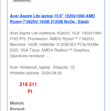
Acer Aspire Lite laptop 15,6" 1920x1080 AMD
Ryzen 7-5825U 16GB 512GB NoOs - Eladó
Acer Aspire Lite notebook, Kijelző: 15,6" 1920x1080
FHD IPS, Processzor: AMD® Ryzen™ 7 5825U,
Memória: 16GB, Háttértár: 512GB M.2 PCIe NVMe
SSD, VGA Típus: AMD® Radeon™ Graphics,
Operációs rendszer: ...
Acer
Notebook, laptop
Állapota :
Új
Hirdetés lejárata :
2026.08.20.
218 211
Ft
Miskolc
Borsod-