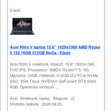
Eladó :
Acer Nitro V laptop 15,6" 1920x1080 AMD Ryzen
5 150 16GB 512GB NoOs - Eladó
Acer Nitro V notebook, Kijelző: 15,6" 1920x1080
FHD IPS, Processzor: AMD® Ryzen™ 5 150,
Memória: 16GB, Háttértár: 512GB M.2 PCIe NVMe
SSD, VGA Típus: NVIDIA® GeForce® RTX 5050
8GB, Operációs rendszer ...
Acer
Notebook, laptop
Állapota :
Új
Hirdetés lejárata :
2026.08.20.