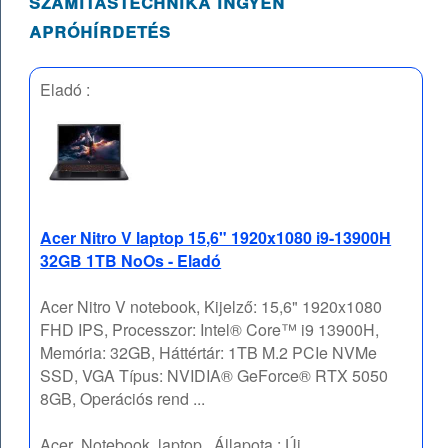
számítástechnika ingyen
apróhírdetés
Eladó :
Acer Nitro V laptop 15,6" 1920x1080 i9-13900H
32GB 1TB NoOs - Eladó
Acer Nitro V notebook, Kijelző: 15,6" 1920x1080
FHD IPS, Processzor: Intel® Core™ i9 13900H,
Memória: 32GB, Háttértár: 1TB M.2 PCIe NVMe
SSD, VGA Típus: NVIDIA® GeForce® RTX 5050
8GB, Operációs rend ...
Acer
Notebook, laptop
Állapota :
Új