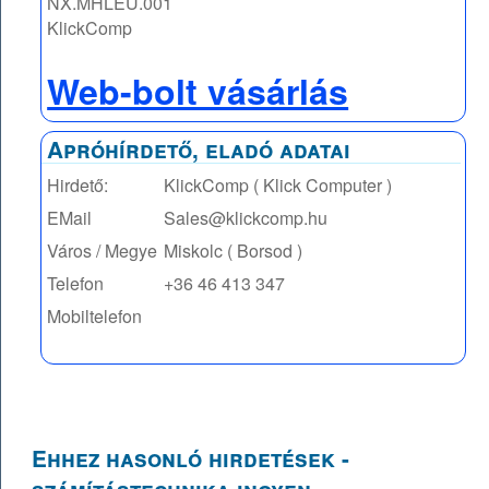
NX.MHLEU.001
KlickComp
Web-bolt vásárlás
Apróhírdető, eladó adatai
Hirdető:
KlickComp ( Klick Computer )
EMail
Sales@klickcomp.hu
Város / Megye
Miskolc ( Borsod )
Telefon
+36 46 413 347
Mobiltelefon
Ehhez hasonló hirdetések -