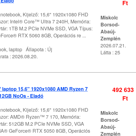
 Eladó
Ft
V notebook, Kijelző: 15,6" 1920x1080 FHD
Miskolc
szor: Intel® Core™ Ultra 7 240H, Memória:
Borsod-
rtár: 1TB M.2 PCIe NVMe SSD, VGA Típus:
Abaúj-
orce® RTX 5060 8GB, Operációs re ...
Zemplén
2026.07.21.
ok, laptop
Állapota :
Új
Látta : 25
rata :
2026.08.20.
V laptop 15,6" 1920x1080 AMD Ryzen 7
492 633
12GB NoOs - Eladó
Ft
V notebook, Kijelző: 15,6" 1920x1080 FHD
Miskolc
szor: AMD® Ryzen™ 7 170, Memória:
Borsod-
értár: 512GB M.2 PCIe NVMe SSD, VGA
Abaúj-
DIA® GeForce® RTX 5050 8GB, Operációs
Zemplén