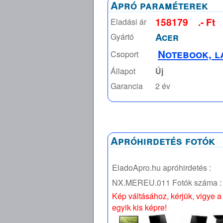
Apró paraméterek
158179
.- Ft
Eladási ár
Acer
Gyártó
Notebook, l
Csoport
Állapot
Új
Garancia
2 év
Apróhirdetés fotók
EladoApro.hu apróhirdetés :
NX.MEREU.011
Fotók száma :
Kép váltásához, kérjük, vigye a
egyik kis képre!