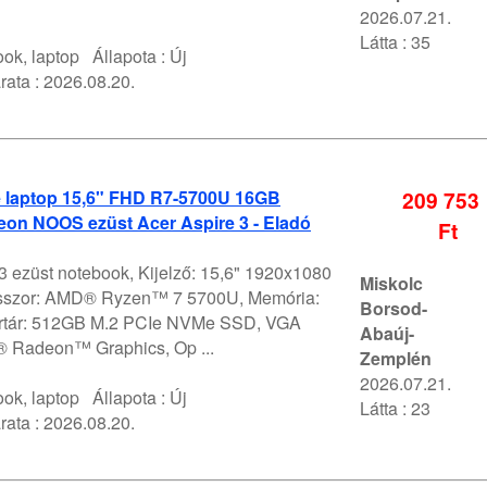
2026.07.21.
Látta : 35
ok, laptop
Állapota :
Új
rata :
2026.08.20.
e laptop 15,6" FHD R7-5700U 16GB
209 753
on NOOS ezüst Acer Aspire 3 - Eladó
Ft
3 ezüst notebook, Kijelző: 15,6" 1920x1080
Miskolc
sszor: AMD® Ryzen™ 7 5700U, Memória:
Borsod-
értár: 512GB M.2 PCIe NVMe SSD, VGA
Abaúj-
 Radeon™ Graphics, Op ...
Zemplén
2026.07.21.
ok, laptop
Állapota :
Új
Látta : 23
rata :
2026.08.20.