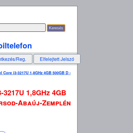
iltelefon
ntkezés/Reg.
Elfelejtett Jelszó
l Core i3-3217U 1,8GHz 4GB 500GB D -
3-3217U 1,8GHz 4GB
Borsod-Abaúj-Zemplén