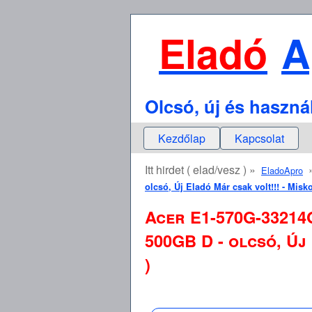
Eladó
A
Olcsó, új és haszná
Kezdőlap
Kapcsolat
Itt hirdet ( elad/vesz ) »
EladoApro
olcsó, Új Eladó Már csak volt!!! - Mis
Acer E1-570G-33214
500GB D - olcsó, Új
)