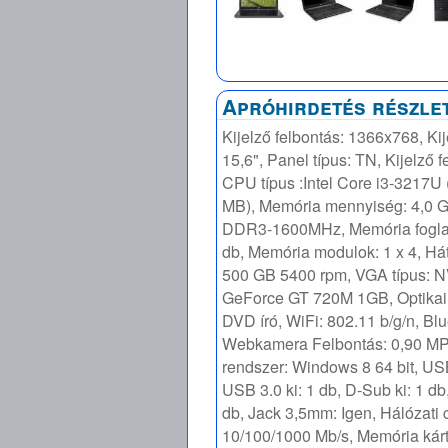
Apróhirdetés részle
Kijelző felbontás: 1366x768, Kij
15,6", Panel típus: TN, Kijelző f
CPU típus :Intel Core i3-3217U 
MB), Memória mennyiség: 4,0 
DDR3-1600MHz, Memória foglal
db, Memória modulok: 1 x 4, Hát
500 GB 5400 rpm, VGA típus: 
GeForce GT 720M 1GB, Optikai
DVD író, WiFi: 802.11 b/g/n, Blu
Webkamera Felbontás: 0,90 MP
rendszer: Windows 8 64 bit, USB
USB 3.0 ki: 1 db, D-Sub ki: 1 db
db, Jack 3,5mm: Igen, Hálózati 
10/100/1000 Mb/s, Memória kár