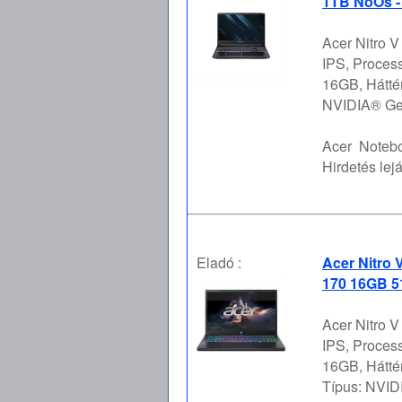
1TB NoOs -
Acer Nitro 
IPS, Proces
16GB, Hátté
NVIDIA® GeF
Acer
Notebo
Hirdetés lejá
Eladó :
Acer Nitro 
170 16GB 5
Acer Nitro 
IPS, Proces
16GB, Hátt
Típus: NVI