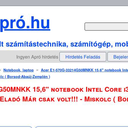
pró.hu
lt számítástechnika, számítógép, mob
Ingyen Apró hirdetés
Hirdetés Feladás
Bejele
»
»
Notebook, laptop
Acer E1-570G-33214G50MNKK 15,6" notebook Inte
kolc ( Borsod-Abaúj-Zemplén )
G50MNKK 15,6" notebook Intel Core i
 Eladó Már csak volt!!! - Miskolc ( 