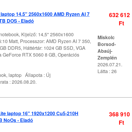
 laptop 14.5" 2560x1600 AMD Ryzen AI 7
632 612
TB DOS - Eladó
Ft
notebook, Kijelző: 14,5" 2560x1600
Miskolc
10 Matt, Processzor: AMD Ryzen AI 7 350,
Borsod-
GB DDR5, Háttértár: 1024 GB SSD, VGA
Abaúj-
ia GeForce RTX 5060 8 GB, Operációs
Zemplén
2026.07.21.
Látta : 26
ok, laptop
Állapota :
Új
rata :
2026.08.20.
Lite laptop 16" 1920x1200 Cu5-210H
368 910
 NoOs - Eladó
Ft