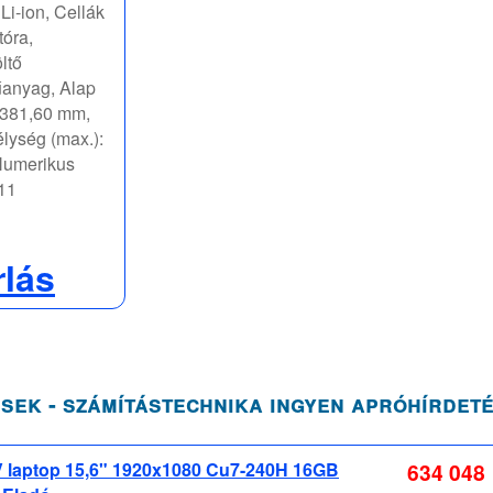
Li-ion, Cellák
tóra,
ltő
űanyag, Alap
: 381,60 mm,
lység (max.):
 Numerikus
11
rlás
sek - számítástechnika ingyen apróhírdet
 V laptop 15,6" 1920x1080 Cu7-240H 16GB
634 048