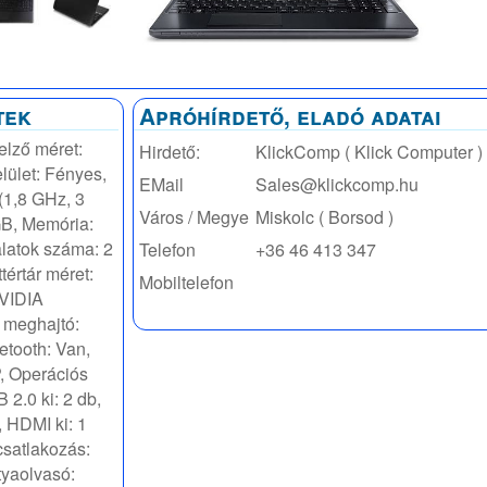
tek
Apróhírdető, eladó adatai
elző méret:
Hirdető:
KlickComp ( Klick Computer )
elület: Fényes,
EMail
Sales@klickcomp.hu
(1,8 GHz, 3
Város / Megye
Miskolc ( Borsod )
GB, Memória:
atok száma: 2
Telefon
+36 46 413 347
tértár méret:
Mobiltelefon
NVIDIA
 meghajtó:
etooth: Van,
, Operációs
 2.0 ki: 2 db,
, HDMI ki: 1
csatlakozás:
tyaolvasó: