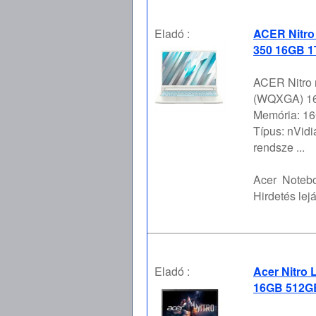
Eladó :
ACER Nitro
350 16GB 1
ACER Nitro 
(WQXGA) 16:
Memória: 16
Típus: nVid
rendsze ...
Acer
Notebo
Hirdetés lejá
Eladó :
Acer Nitro 
16GB 512GB