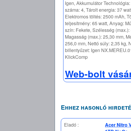
Igen, Akkumulátor Technológia: 
száma: 4, Tárolt energia: 37 wat
Elektromos töltés: 2500 mAh, Tö
teljesítmény: 65 watt, Anyag: M
szín: Fekete, Szélesség (max.)
Magasság (max.): 25,30 mm, Mé
256,0 mm, Nettó súly: 2,35 kg,
billentyűzet: Igen NX.MEREU.0
KlickComp
Web-bolt vásá
Ehhez hasonló hirdeté
Eladó :
Acer Nitro