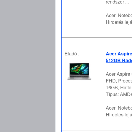
rendszer ...
Acer
Notebo
Hirdetés lejá
Eladó :
Acer Aspir
512GB Rade
Acer Aspire 
FHD, Proce
16GB, Hátt
Típus: AMD®
Acer
Notebo
Hirdetés lejá