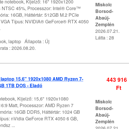
ite notebook, Kijelző: 16" 1920x1200
Miskolc
NTSC 45%, Processzor: Intel® Core™
Borsod-
ória: 16GB, Háttértár: 512GB M.2 PCIe
Abaúj-
VGA Típus: NVIDIA® GeForce® RTX 4050
Zemplén
.
2026.07.21.
Látta : 28
ok, laptop
Állapota :
Új
rata :
2026.08.20.
 laptop 15.6" 1920x1080 AMD Ryzen 7-
443 916
B 1TB DOS - Eladó
Ft
otebook, Kijelző: 15,6" 1920x1080
Miskolc
6:9 Matt, Processzor: AMD Ryzen 7
Borsod-
ória: 16GB DDR5, Háttértár: 1024 GB
Abaúj-
pus: nVidia GeForce RTX 4050 6 GB,
Zemplén
ndsz ...
2026.07.21.