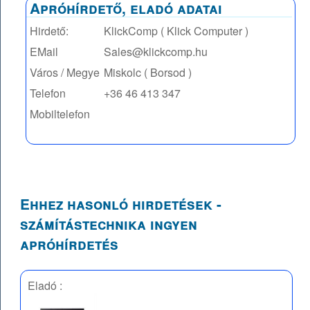
Apróhírdető, eladó adatai
Hirdető:
KlickComp ( Klick Computer )
EMail
Sales@klickcomp.hu
Város / Megye
Miskolc ( Borsod )
Telefon
+36 46 413 347
Mobiltelefon
Ehhez hasonló hirdetések -
számítástechnika ingyen
apróhírdetés
Eladó :