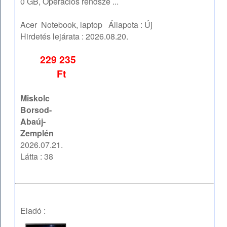
0 GB, Operációs rendsze ...
Acer
Notebook, laptop
Állapota :
Új
Hirdetés lejárata :
2026.08.20.
229 235
Ft
Miskolc
Borsod-
Abaúj-
Zemplén
2026.07.21.
Látta : 38
Eladó :