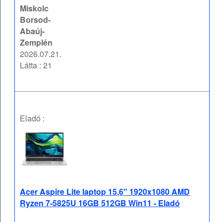
Miskolc
Borsod-
Abaúj-
Zemplén
2026.07.21.
Látta : 21
Eladó :
Acer Aspire Lite laptop 15,6" 1920x1080 AMD
Ryzen 7-5825U 16GB 512GB Win11 - Eladó