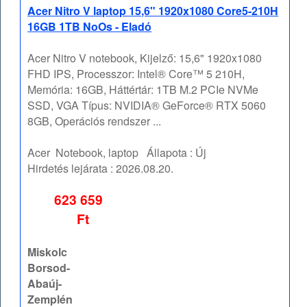
Acer Nitro V laptop 15,6" 1920x1080 Core5-210H
16GB 1TB NoOs - Eladó
Acer Nitro V notebook, Kijelző: 15,6" 1920x1080
FHD IPS, Processzor: Intel® Core™ 5 210H,
Memória: 16GB, Háttértár: 1TB M.2 PCIe NVMe
SSD, VGA Típus: NVIDIA® GeForce® RTX 5060
8GB, Operációs rendszer ...
Acer
Notebook, laptop
Állapota :
Új
Hirdetés lejárata :
2026.08.20.
623 659
Ft
Miskolc
Borsod-
Abaúj-
Zemplén