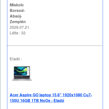
Miskolc
Borsod-
Abaúj-
Zemplén
2026.07.21.
Látta : 32
Eladó :
Acer Aspire GO laptop 15,6" 1920x1080 Cu7-
150U 16GB 1TB NoOs - Eladó