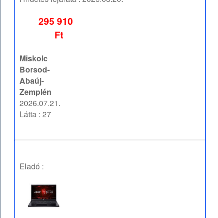
295 910
Ft
Miskolc
Borsod-
Abaúj-
Zemplén
2026.07.21.
Látta : 27
Eladó :