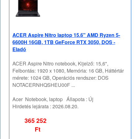
ACER Aspire Nitro laptop 15.6" AMD Ryzen 5-
6600H 16GB, 1TB GeForce RTX 3050, DOS -
Eladó
ACER Aspire Nitro notebook, Kijelző: 15,6",
Felbontás: 1920 x 1080, Memória: 16 GB, Háttértár
mérete: 1024 GB, Operációs rendszer: DOS
NOTACERNHQSHEU00F ...
Acer
Notebook, laptop
Állapota :
Új
Hirdetés lejárata :
2026.08.20.
365 252
Ft