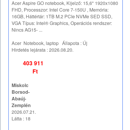
Acer Aspire GO notebook, Kijelző: 15,6" 1920x1080
FHD, Processzor: Intel Core 7-150U , Memória:
16GB, Háttértár: 1TB M.2 PCIe NVMe SED SSD,
VGA Típus: Intel® Graphics, Operációs rendszer:
Nincs AG15- ...
Acer
Notebook, laptop
Állapota :
Új
Hirdetés lejárata :
2026.08.20.
403 911
Ft
Miskolc
Borsod-
Abaúj-
Zemplén
2026.07.21.
Látta : 18