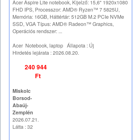
Acer Aspire Lite notebook, Kijelző: 15,6" 1920x1080
FHD IPS, Processzor: AMD® Ryzen™ 7 5825U,
Memória: 16GB, Háttértár: 512GB M.2 PCIe NVMe
SSD, VGA Típus: AMD® Radeon™ Graphics,
Operációs rendszer: ...
Acer
Notebook, laptop
Állapota :
Új
Hirdetés lejárata :
2026.08.20.
240 944
Ft
Miskolc
Borsod-
Abaúj-
Zemplén
2026.07.21.
Látta : 32