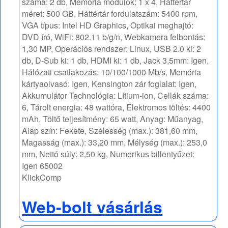
száma: 2 db, Memória modulok: 1 x 4, Háttértár
méret: 500 GB, Háttértár fordulatszám: 5400 rpm,
VGA típus: Intel HD Graphics, Optikai meghajtó:
DVD író, WiFi: 802.11 b/g/n, Webkamera felbontás:
1,30 MP, Operációs rendszer: Linux, USB 2.0 ki: 2
db, D-Sub ki: 1 db, HDMI ki: 1 db, Jack 3,5mm: Igen,
Hálózati csatlakozás: 10/100/1000 Mb/s, Memória
kártyaolvasó: Igen, Kensington zár foglalat: Igen,
Akkumulátor Technológia: Lítium-ion, Cellák száma:
6, Tárolt energia: 48 wattóra, Elektromos töltés: 4400
mAh, Töltő teljesítmény: 65 watt, Anyag: Műanyag,
Alap szín: Fekete, Szélesség (max.): 381,60 mm,
Magasság (max.): 33,20 mm, Mélység (max.): 253,0
mm, Nettó súly: 2,50 kg, Numerikus billentyűzet:
Igen 65002
KlickComp
Web-bolt vásárlás