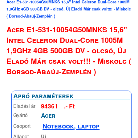
Acer E1-531-10054G50MNKS 15,6" Intel Celeron Dual-Core 1005M
1,9GHz 4GB 500GB DV - olcsó, Új Eladó Már csak volt!!! - Miskolc
( Borsod-Abaúj-Zemplén )
Acer E1-531-10054G50MNKS 15,6"
Intel Celeron Dual-Core 1005M
1,9GHz 4GB 500GB DV - olcsó, Új
Eladó Már csak volt!!! - Miskolc (
Borsod-Abaúj-Zemplén )
Apró paraméterek
94361
.- Ft
Eladási ár
Acer
Gyártó
Notebook, laptop
Csoport
Állapot
Új