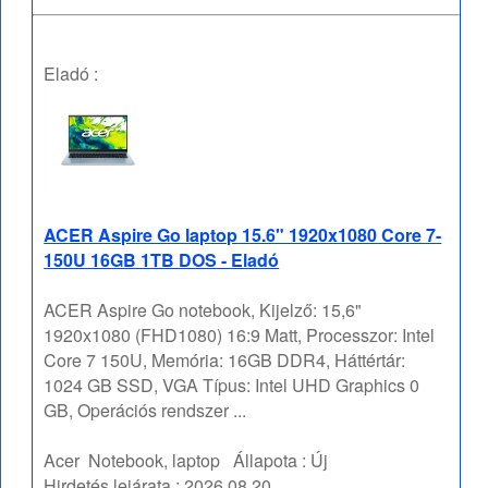
Eladó :
ACER Aspire Go laptop 15.6" 1920x1080 Core 7-
150U 16GB 1TB DOS - Eladó
ACER Aspire Go notebook, Kijelző: 15,6"
1920x1080 (FHD1080) 16:9 Matt, Processzor: Intel
Core 7 150U, Memória: 16GB DDR4, Háttértár:
1024 GB SSD, VGA Típus: Intel UHD Graphics 0
GB, Operációs rendszer ...
Acer
Notebook, laptop
Állapota :
Új
Hirdetés lejárata :
2026.08.20.