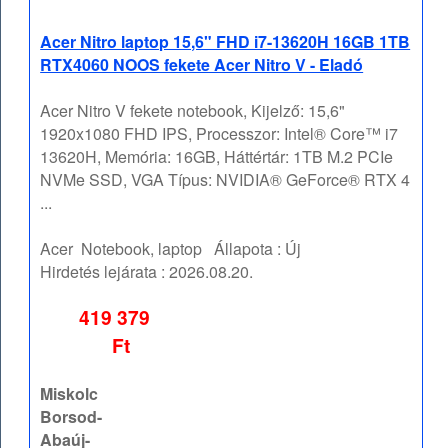
Acer Nitro laptop 15,6" FHD i7-13620H 16GB 1TB
RTX4060 NOOS fekete Acer Nitro V - Eladó
Acer Nitro V fekete notebook, Kijelző: 15,6"
1920x1080 FHD IPS, Processzor: Intel® Core™ i7
13620H, Memória: 16GB, Háttértár: 1TB M.2 PCIe
NVMe SSD, VGA Típus: NVIDIA® GeForce® RTX 4
...
Acer
Notebook, laptop
Állapota :
Új
Hirdetés lejárata :
2026.08.20.
419 379
Ft
Miskolc
Borsod-
Abaúj-