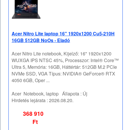
Acer Nitro Lite laptop 16" 1920x1200 Cu5-210H
16GB 512GB NoOs - Eladó
Acer Nitro Lite notebook, Kijelző: 16" 1920x1200
WUXGA IPS NTSC 45%, Processzor: Intel® Core™
Ultra 5, Memória: 16GB, Háttértár: 512GB M.2 PCIe
NVMe SSD, VGA Típus: NVIDIA® GeForce® RTX
4050 6GB, Oper ...
Acer
Notebook, laptop
Állapota :
Új
Hirdetés lejárata :
2026.08.20.
368 910
Ft