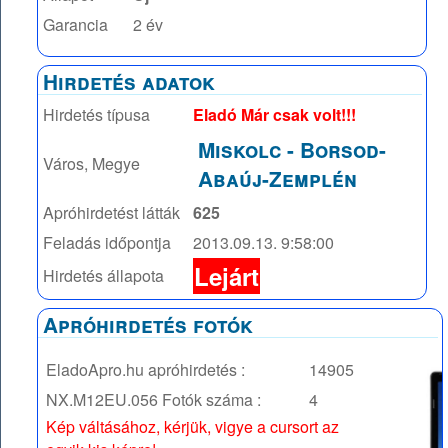
Garancia
2 év
Hirdetés adatok
Hirdetés típusa
Eladó Már csak volt!!!
Miskolc
-
Borsod-
Város, Megye
Abaúj-Zemplén
Apróhirdetést látták
625
Feladás időpontja
2013.09.13. 9:58:00
Lejárt
Hirdetés állapota
Apróhirdetés fotók
EladoApro.hu apróhirdetés :
14905
NX.M12EU.056
Fotók száma :
4
Kép váltásához, kérjük, vigye a cursort az