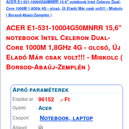
ACER E1-531-10004G50MNRR 15,6" notebook Intel Celeron Dual-
Core 1000M 1,8GHz 4G - olcsó, Új Eladó Már csak volt!!! - Miskolc
( Borsod-Abaúj-Zemplén )
ACER E1-531-10004G50MNRR 15,6"
notebook Intel Celeron Dual-
Core 1000M 1,8GHz 4G - olcsó, Új
Eladó Már csak volt!!! - Miskolc (
Borsod-Abaúj-Zemplén )
Apró paraméterek
96152
.- Ft
Eladási ár
Acer
Gyártó
Notebook, laptop
Csoport
Állapot
Új