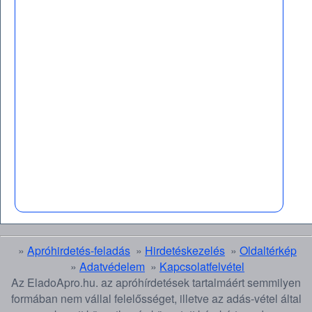
»
Apróhirdetés-feladás
»
Hirdetéskezelés
»
Oldaltérkép
»
Adatvédelem
»
Kapcsolatfelvétel
Az EladoApro.hu. az apróhírdetések tartalmáért semmilyen
formában nem vállal felelősséget, illetve az adás-vétel által