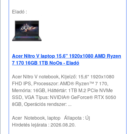
Eladó :
Acer Nitro V laptop 15,6" 1920x1080 AMD Ryzen
7 170 16GB 1TB NoOs - Eladó
Acer Nitro V notebook, Kijelző: 15,6" 1920x1080
FHD IPS, Processzor: AMD® Ryzen™ 7 170,
Memória: 16GB, Háttértár: 1TB M.2 PCIe NVMe
SSD, VGA Típus: NVIDIA® GeForce® RTX 5050
8GB, Operációs rendszer: ...
Acer
Notebook, laptop
Állapota :
Új
Hirdetés lejárata :
2026.08.20.