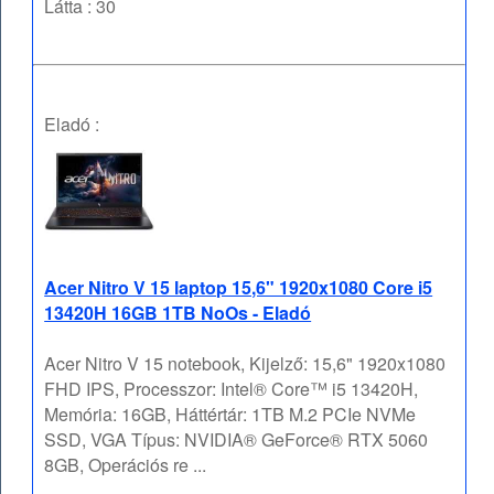
Látta : 30
Eladó :
Acer Nitro V 15 laptop 15,6" 1920x1080 Core i5
13420H 16GB 1TB NoOs - Eladó
Acer Nitro V 15 notebook, Kijelző: 15,6" 1920x1080
FHD IPS, Processzor: Intel® Core™ i5 13420H,
Memória: 16GB, Háttértár: 1TB M.2 PCIe NVMe
SSD, VGA Típus: NVIDIA® GeForce® RTX 5060
8GB, Operációs re ...