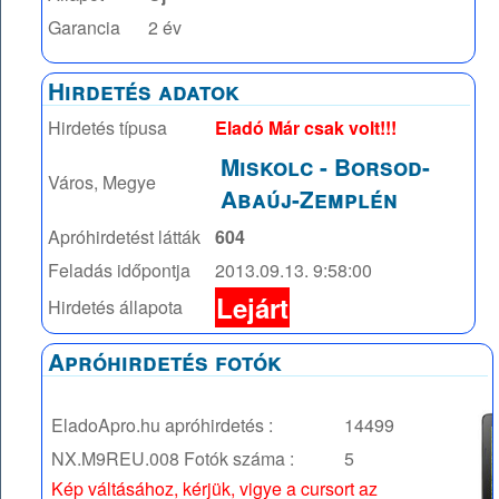
Garancia
2 év
Hirdetés adatok
Hirdetés típusa
Eladó Már csak volt!!!
Miskolc
-
Borsod-
Város, Megye
Abaúj-Zemplén
Apróhirdetést látták
604
Feladás időpontja
2013.09.13. 9:58:00
Lejárt
Hirdetés állapota
Apróhirdetés fotók
EladoApro.hu apróhirdetés :
14499
NX.M9REU.008
Fotók száma :
5
Kép váltásához, kérjük, vigye a cursort az