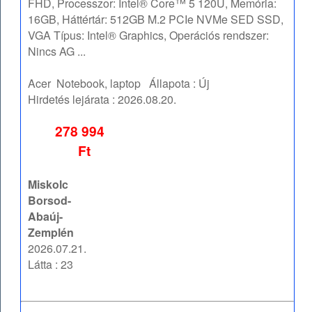
FHD, Processzor: Intel® Core™ 5 120U, Memória:
16GB, Háttértár: 512GB M.2 PCIe NVMe SED SSD,
VGA Típus: Intel® Graphics, Operációs rendszer:
Nincs AG ...
Acer
Notebook, laptop
Állapota :
Új
Hirdetés lejárata :
2026.08.20.
278 994
Ft
Miskolc
Borsod-
Abaúj-
Zemplén
2026.07.21.
Látta : 23