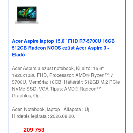
Acer Aspire laptop 15,6" FHD R7-5700U 16GB
512GB Radeon NOOS ezüst Acer Aspire 3 -
Eladó
Acer Aspire 3 ezüst notebook, Kijelző: 15,6"
1920x1080 FHD, Processzor: AMD® Ryzen™ 7
5700U, Memória: 16GB, Háttértár: 512GB M.2 PCIe
NVMe SSD, VGA Típus: AMD® Radeon™
Graphics, Op ...
Acer
Notebook, laptop
Állapota :
Új
Hirdetés lejárata :
2026.08.20.
209 753