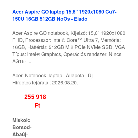
Acer Aspire GO laptop 15,6" 1920x1080 Cu7-
150U 16GB 512GB NoOs - Eladó
Acer Aspire GO notebook, Kijelző: 15,6" 1920x1080
FHD, Processzor: Intel® Core™ Ultra 7, Memória:
16GB, Háttértár: 512GB M.2 PCIe NVMe SSD, VGA
Típus: Intel® Graphics, Operációs rendszer: Nincs
AG15- ...
Acer
Notebook, laptop
Állapota :
Új
Hirdetés lejárata :
2026.08.20.
255 918
Ft
Miskolc
Borsod-
Abaúj-