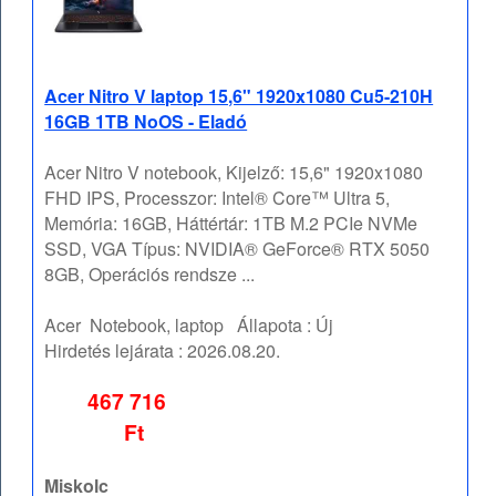
Acer Nitro V laptop 15,6" 1920x1080 Cu5-210H
16GB 1TB NoOS - Eladó
Acer Nitro V notebook, Kijelző: 15,6" 1920x1080
FHD IPS, Processzor: Intel® Core™ Ultra 5,
Memória: 16GB, Háttértár: 1TB M.2 PCIe NVMe
SSD, VGA Típus: NVIDIA® GeForce® RTX 5050
8GB, Operációs rendsze ...
Acer
Notebook, laptop
Állapota :
Új
Hirdetés lejárata :
2026.08.20.
467 716
Ft
Miskolc