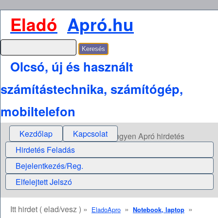
Eladó
Apró.hu
Olcsó, új és használt
számítástechnika, számítógép,
mobiltelefon
Kezdőlap
Kapcsolat
Ingyen Apró hirdetés
Hirdetés Feladás
Bejelentkezés/Reg.
Elfelejtett Jelszó
Itt hirdet ( elad/vesz ) »
»
»
EladoApro
Notebook, laptop