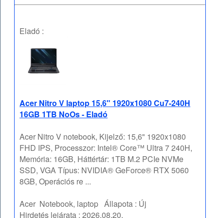
Eladó :
Acer Nitro V laptop 15,6" 1920x1080 Cu7-240H
16GB 1TB NoOs - Eladó
Acer Nitro V notebook, Kijelző: 15,6" 1920x1080
FHD IPS, Processzor: Intel® Core™ Ultra 7 240H,
Memória: 16GB, Háttértár: 1TB M.2 PCIe NVMe
SSD, VGA Típus: NVIDIA® GeForce® RTX 5060
8GB, Operációs re ...
Acer
Notebook, laptop
Állapota :
Új
Hirdetés lejárata :
2026.08.20.