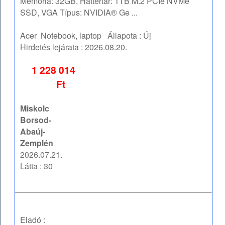
Memória: 32GB, Háttértár: 1TB M.2 PCIe NVMe
SSD, VGA Típus: NVIDIA® Ge ...
Acer
Notebook, laptop
Állapota :
Új
Hirdetés lejárata :
2026.08.20.
1 228 014
Ft
Miskolc
Borsod-
Abaúj-
Zemplén
2026.07.21.
Látta : 30
Eladó :