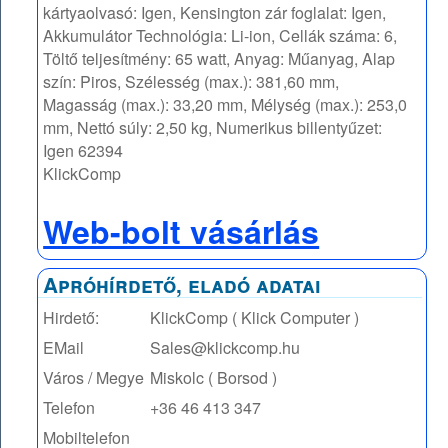
kártyaolvasó: Igen, Kensington zár foglalat: Igen,
Akkumulátor Technológia: Li-ion, Cellák száma: 6,
Töltő teljesítmény: 65 watt, Anyag: Műanyag, Alap
szín: Piros, Szélesség (max.): 381,60 mm,
Magasság (max.): 33,20 mm, Mélység (max.): 253,0
mm, Nettó súly: 2,50 kg, Numerikus billentyűzet:
Igen 62394
KlickComp
Web-bolt vásárlás
Apróhírdető, eladó adatai
Hirdető:
KlickComp ( Klick Computer )
EMail
Sales@klickcomp.hu
Város / Megye
Miskolc ( Borsod )
Telefon
+36 46 413 347
Mobiltelefon