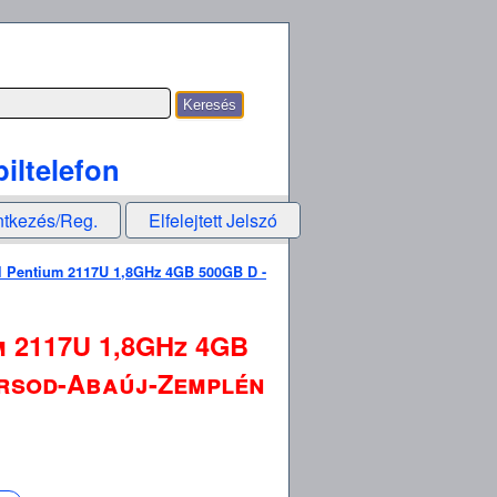
iltelefon
ntkezés/Reg.
Elfelejtett Jelszó
l Pentium 2117U 1,8GHz 4GB 500GB D -
m 2117U 1,8GHz 4GB
Borsod-Abaúj-Zemplén