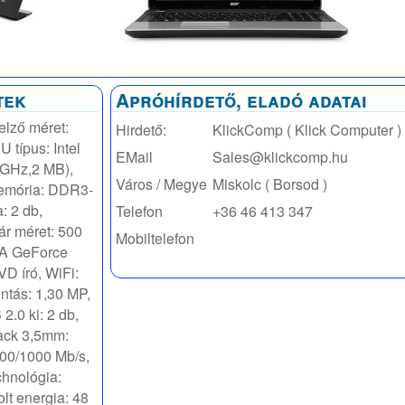
tek
Apróhírdető, eladó adatai
elző méret:
Hirdető:
KlickComp ( Klick Computer )
U típus: Intel
EMail
Sales@klickcomp.hu
 GHz,2 MB),
Város / Megye
Miskolc ( Borsod )
emória: DDR3-
: 2 db,
Telefon
+36 46 413 347
ár méret: 500
Mobiltelefon
IA GeForce
D író, WiFi:
ntás: 1,30 MP,
2.0 ki: 2 db,
Jack 3,5mm:
100/1000 Mb/s,
chnológia:
olt energia: 48