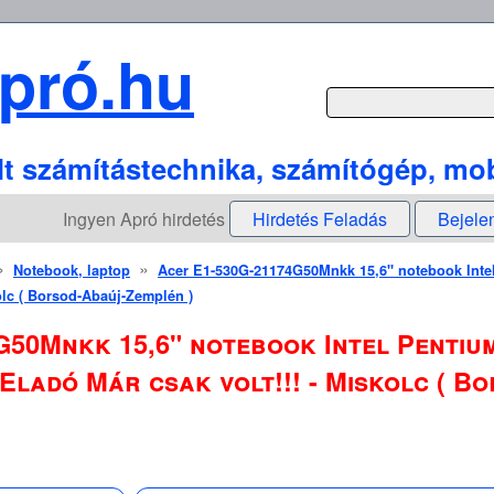
pró.hu
lt számítástechnika, számítógép, mob
Ingyen Apró hirdetés
Hirdetés Feladás
Bejele
»
»
Notebook, laptop
Acer E1-530G-21174G50Mnkk 15,6" notebook Inte
kolc ( Borsod-Abaúj-Zemplén )
G50Mnkk 15,6" notebook Intel Pentiu
 Eladó Már csak volt!!! - Miskolc ( 