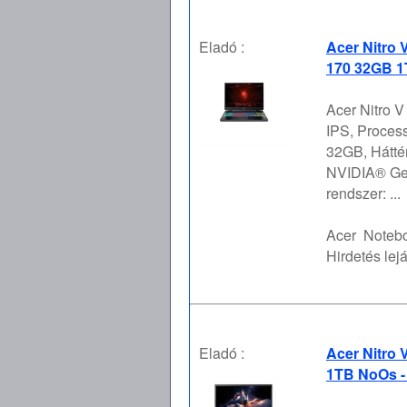
Eladó :
Acer Nitro 
170 32GB 1
Acer Nitro 
IPS, Proces
32GB, Hátté
NVIDIA® Ge
rendszer: ...
Acer
Notebo
Hirdetés lejá
Eladó :
Acer Nitro 
1TB NoOs -