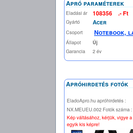
Apró paraméterek
108356
.- Ft
Eladási ár
Acer
Gyártó
Notebook, l
Csoport
Állapot
Új
Garancia
2 év
Apróhirdetés fotók
EladoApro.hu apróhirdetés :
NX.MEUEU.002
Fotók száma :
Kép váltásához, kérjük, vigye a
egyik kis képre!