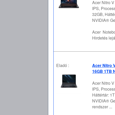
Acer Nitro 
IPS, Proces
32GB, Hátté
NVIDIA® GeF
Acer
Notebo
Hirdetés lejá
Eladó :
Acer Nitro 
16GB 1TB N
Acer Nitro 
IPS, Proces
Háttértár: 
NVIDIA® Ge
rendszer ...