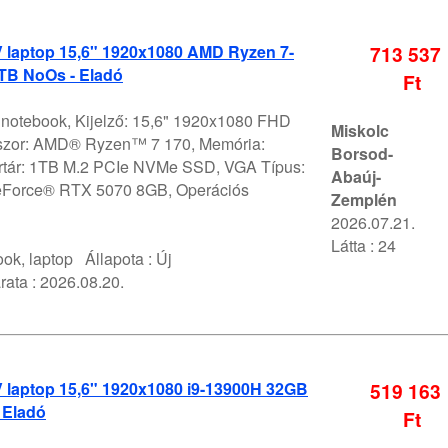
V laptop 15,6" 1920x1080 AMD Ryzen 7-
713 537
TB NoOs - Eladó
Ft
V notebook, Kijelző: 15,6" 1920x1080 FHD
Miskolc
szor: AMD® Ryzen™ 7 170, Memória:
Borsod-
rtár: 1TB M.2 PCIe NVMe SSD, VGA Típus:
Abaúj-
Force® RTX 5070 8GB, Operációs
Zemplén
2026.07.21.
Látta : 24
ok, laptop
Állapota :
Új
rata :
2026.08.20.
V laptop 15,6" 1920x1080 i9-13900H 32GB
519 163
 Eladó
Ft