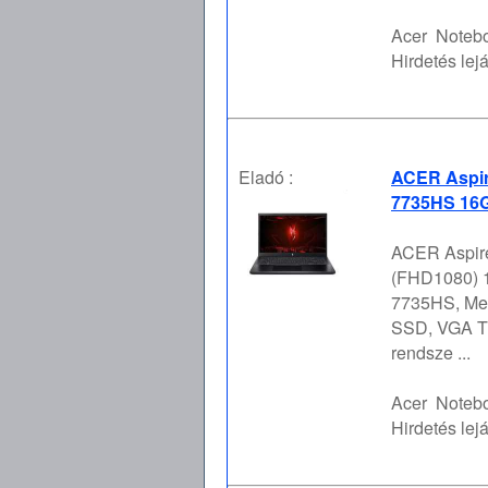
Acer
Notebo
Hirdetés lejá
Eladó :
ACER Aspir
7735HS 16G
ACER Aspire
(FHD1080) 1
7735HS, Mem
SSD, VGA Tí
rendsze ...
Acer
Notebo
Hirdetés lejá