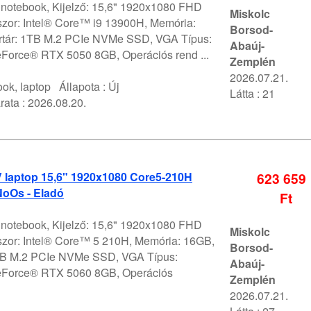
V notebook, Kijelző: 15,6" 1920x1080 FHD
Miskolc
szor: Intel® Core™ i9 13900H, Memória:
Borsod-
rtár: 1TB M.2 PCIe NVMe SSD, VGA Típus:
Abaúj-
orce® RTX 5050 8GB, Operációs rend ...
Zemplén
2026.07.21.
ok, laptop
Állapota :
Új
Látta : 21
rata :
2026.08.20.
V laptop 15,6" 1920x1080 Core5-210H
623 659
oOs - Eladó
Ft
V notebook, Kijelző: 15,6" 1920x1080 FHD
Miskolc
szor: Intel® Core™ 5 210H, Memória: 16GB,
Borsod-
1TB M.2 PCIe NVMe SSD, VGA Típus:
Abaúj-
Force® RTX 5060 8GB, Operációs
Zemplén
2026.07.21.