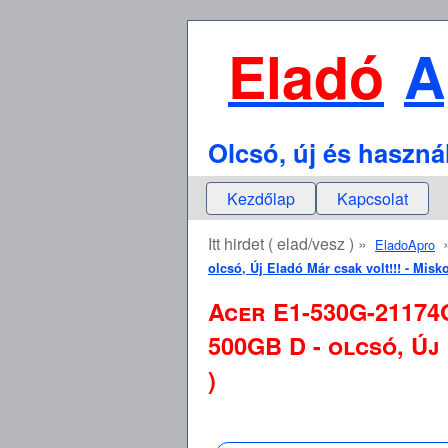
Eladó
A
Olcsó, új és haszná
Kezdőlap
Kapcsolat
Itt hirdet ( elad/vesz ) »
EladoApro
olcsó, Új Eladó Már csak volt!!! - Mis
Acer E1-530G-21174
500GB D - olcsó, Új
)