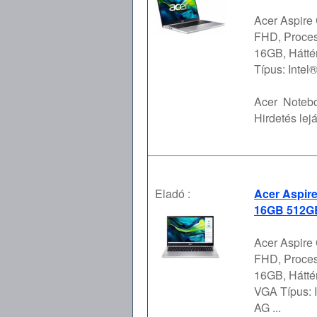
Acer Aspire
FHD, Proces
16GB, Hátt
Típus: Inte
Acer
Notebo
Hirdetés lejá
Eladó :
Acer Aspire
16GB 512GB
Acer Aspire
FHD, Proces
16GB, Hátt
VGA Típus: I
AG ...