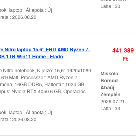
Látta : 20
ok, laptop
Állapota :
Új
rata :
2026.08.20.
e Nitro laptop 15.6" FHD AMD Ryzen 7-
441 389
B 1TB Win11 Home - Eladó
Ft
 Nitro notebook, Kijelző: 15,6" 1920x1080
Miskolc
6:9 Matt, Processzor: AMD Ryzen 7
Borsod-
ória: 16GB DDR5, Háttértár: 1024 GB
Abaúj-
pus: Nvidia RTX 4050 6 GB, Operációs
Zemplén
2026.07.21.
Látta : 33
ok, laptop
Állapota :
Új
rata :
2026.08.20.