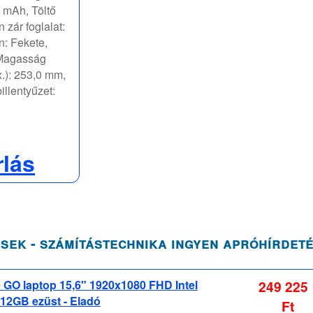
0 mAh, Töltő
 zár foglalat:
n: Fekete,
 Magasság
.): 253,0 mm,
illentyűzet:
rlás
sek - számítástechnika ingyen apróhírdet
 GO laptop 15,6" 1920x1080 FHD Intel
249 225
12GB ezüst - Eladó
Ft