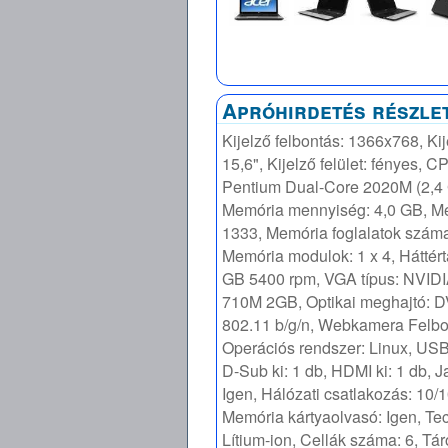
Apróhirdetés részle
Kijelző felbontás: 1366x768, Kij
15,6", Kijelző felület: fényes, CP
Pentium Dual-Core 2020M (2,4
Memória mennyiség: 4,0 GB, M
1333, Memória foglalatok száma
Memória modulok: 1 x 4, Háttért
GB 5400 rpm, VGA típus: NVID
710M 2GB, Optikai meghajtó: DV
802.11 b/g/n, Webkamera Felbo
Operációs rendszer: Linux, USB 
D-Sub ki: 1 db, HDMI ki: 1 db, 
Igen, Hálózati csatlakozás: 10/
Memória kártyaolvasó: Igen, Te
Lítium-ion, Cellák száma: 6, Tár