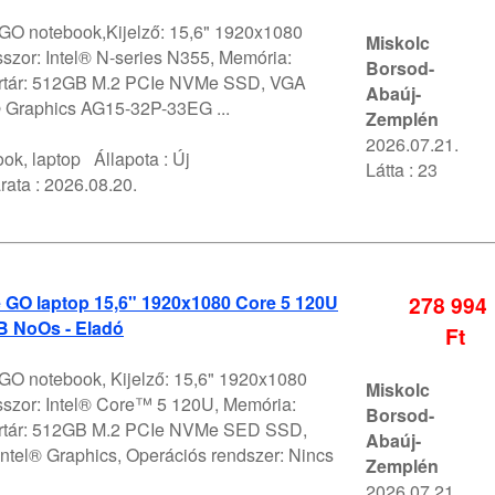
 GO notebook,Kijelző: 15,6" 1920x1080
Miskolc
szor: Intel® N-series N355, Memória:
Borsod-
értár: 512GB M.2 PCIe NVMe SSD, VGA
Abaúj-
l® Graphics AG15-32P-33EG ...
Zemplén
2026.07.21.
ok, laptop
Állapota :
Új
Látta : 23
rata :
2026.08.20.
 GO laptop 15,6" 1920x1080 Core 5 120U
278 994
 NoOs - Eladó
Ft
 GO notebook, Kijelző: 15,6" 1920x1080
Miskolc
szor: Intel® Core™ 5 120U, Memória:
Borsod-
értár: 512GB M.2 PCIe NVMe SED SSD,
Abaúj-
ntel® Graphics, Operációs rendszer: Nincs
Zemplén
2026.07.21.