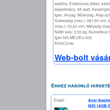
wattóra, Elektromos töltés: 440
teljesítmény: 65 watt, Kensington
Igen, Anyag: Műanyag, Alap szí
Szélesség (max.): 381,60 mm,
(max.): 33,20 mm, Mélység (max
Nettó súly: 2,50 kg, Numerikus b
Igen NX.MEUEU.002
KlickComp
Web-bolt vásá
Ehhez hasonló hirdeté
Eladó :
Acer Aspire
N35 16GB 5