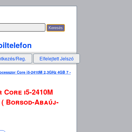
iltelefon
ntkezés/Reg.
Elfelejtett Jelszó
ocesszor Core i5-2410M 2,3GHz 4GB 7 -
 Core i5-2410M
c ( Borsod-Abaúj-