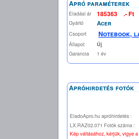
Apró paraméterek
185363
.- Ft
Eladási ár
Acer
Gyártó
Notebook, l
Csoport
Állapot
Új
Garancia
1 év
Apróhirdetés fotók
EladoApro.hu apróhirdetés :
LX.RAZ02.071
Fotók száma :
Kép váltásához, kérjük, vigye a