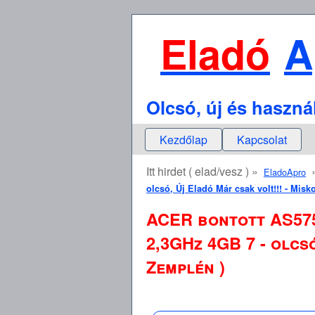
Eladó
A
Olcsó, új és haszná
Kezdőlap
Kapcsolat
Itt hirdet ( elad/vesz ) »
EladoApro
olcsó, Új Eladó Már csak volt!!! - Mis
ACER bontott AS575
2,3GHz 4GB 7 - olcs
Zemplén )