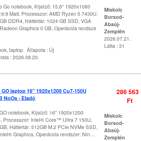
 Go notebook, Kijelző: 15,6" 1920x1080
Miskolc
6:9 Matt, Processzor: AMD Ryzen 5 7430U,
Borsod-
GB DDR4, Háttértár: 1024 GB SSD, VGA
Abaúj-
Radeon Graphics 0 GB, Operációs rendsze
Zemplén
2026.07.21.
Látta : 31
ok, laptop
Állapota :
Új
rata :
2026.08.20.
e GO laptop 16" 1920x1200 Cu7-150U
286 563
 NoOs - Eladó
Ft
 GO notebook, Kijelző: 16" 1920x1200
Miskolc
Processzor: Intel® Core™ Ultra 7 150U,
Borsod-
GB, Háttértár: 512GB M.2 PCIe NVMe SSD,
Abaúj-
ntel® Graphics, Operációs rendszer: Nin ...
Zemplén