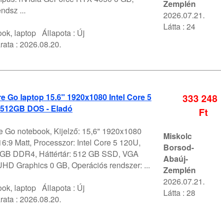
Zemplén
ndsz ...
2026.07.21.
Látta : 24
ok, laptop
Állapota :
Új
rata :
2026.08.20.
 Go laptop 15.6" 1920x1080 Intel Core 5
333 248
512GB DOS - Eladó
Ft
 Go notebook, Kijelző: 15,6" 1920x1080
Miskolc
:9 Matt, Processzor: Intel Core 5 120U,
Borsod-
GB DDR4, Háttértár: 512 GB SSD, VGA
Abaúj-
 UHD Graphics 0 GB, Operációs rendszer: ...
Zemplén
2026.07.21.
ok, laptop
Állapota :
Új
Látta : 28
rata :
2026.08.20.