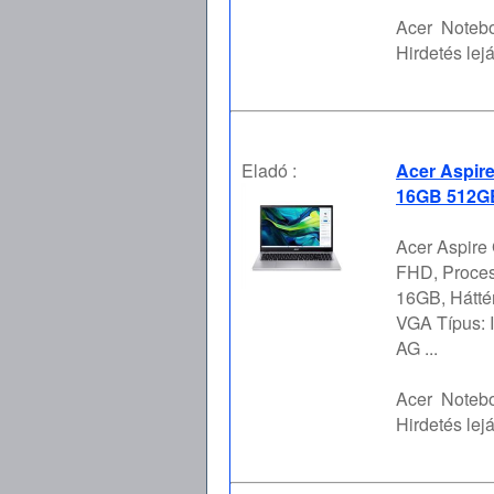
Acer
Notebo
Hirdetés lejá
Eladó :
Acer Aspire
16GB 512GB
Acer Aspire
FHD, Proces
16GB, Hátt
VGA Típus: I
AG ...
Acer
Notebo
Hirdetés lejá