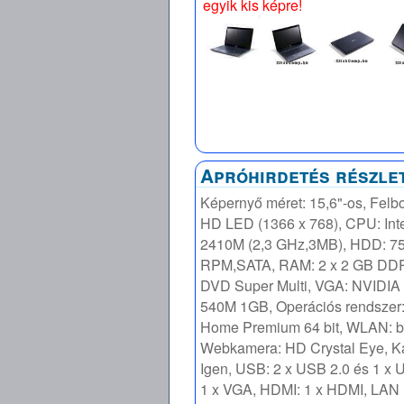
egyik kis képre!
Apróhirdetés részle
Képernyő méret: 15,6"-os, Fel
HD LED (1366 x 768), CPU: Inte
2410M (2,3 GHz,3MB), HDD: 7
RPM,SATA, RAM: 2 x 2 GB DD
DVD Super Multi, VGA: NVIDIA
540M 1GB, Operációs rendszer
Home Premium 64 bit, WLAN: b/
Webkamera: HD Crystal Eye, Ká
Igen, USB: 2 x USB 2.0 és 1 x 
1 x VGA, HDMI: 1 x HDMI, LAN 