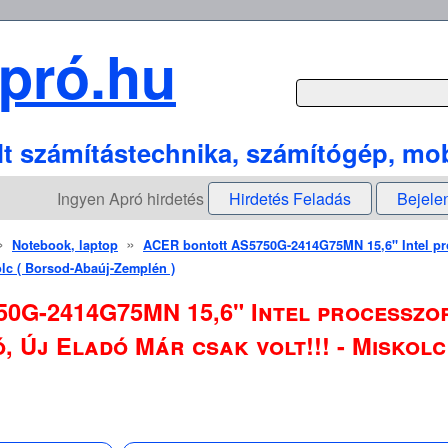
pró.hu
lt számítástechnika, számítógép, mob
Ingyen Apró hirdetés
Hirdetés Feladás
Bejele
»
»
Notebook, laptop
ACER bontott AS5750G-2414G75MN 15,6" Intel pr
kolc ( Borsod-Abaúj-Zemplén )
0G-2414G75MN 15,6" Intel processzor
ó, Új Eladó Már csak volt!!! - Miskol