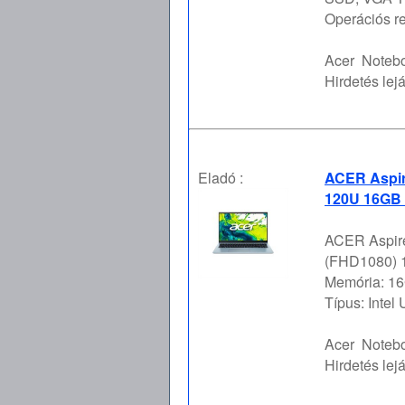
Operációs re
Acer
Notebo
Hirdetés lejá
Eladó :
ACER Aspire
120U 16GB 
ACER Aspire
(FHD1080) 16
Memória: 16
Típus: Intel
Acer
Notebo
Hirdetés lejá