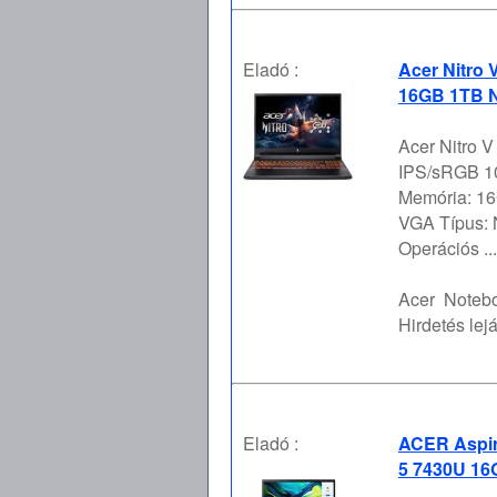
Eladó :
Acer Nitro 
16GB 1TB N
Acer Nitro 
IPS/sRGB 10
Memória: 16
VGA Típus:
Operációs ...
Acer
Notebo
Hirdetés lejá
Eladó :
ACER Aspir
5 7430U 16