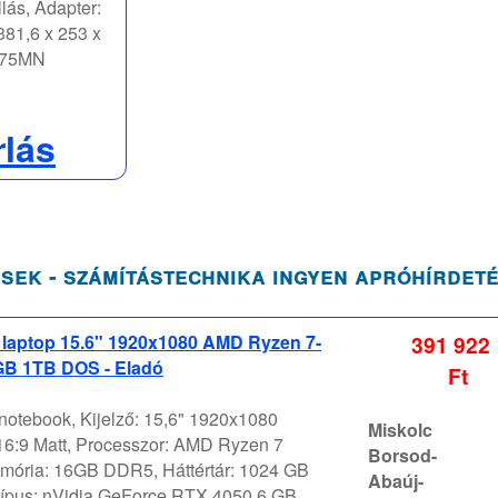
lás, Adapter:
 381,6 x 253 x
G75MN
rlás
sek - számítástechnika ingyen apróhírdet
 laptop 15.6" 1920x1080 AMD Ryzen 7-
391 922
B 1TB DOS - Eladó
Ft
notebook, Kijelző: 15,6" 1920x1080
Miskolc
6:9 Matt, Processzor: AMD Ryzen 7
Borsod-
ória: 16GB DDR5, Háttértár: 1024 GB
Abaúj-
pus: nVidia GeForce RTX 4050 6 GB,