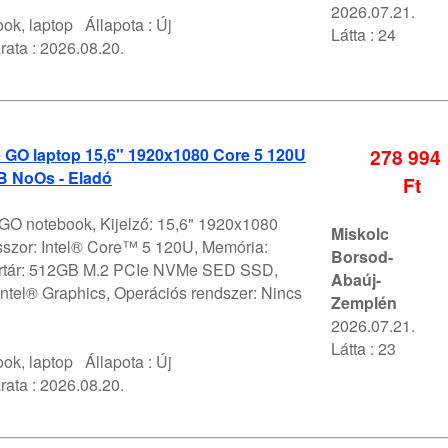
2026.07.21.
ok, laptop
Állapota :
Új
Látta : 24
rata :
2026.08.20.
 GO laptop 15,6" 1920x1080 Core 5 120U
278 994
 NoOs - Eladó
Ft
 GO notebook, Kijelző: 15,6" 1920x1080
Miskolc
szor: Intel® Core™ 5 120U, Memória:
Borsod-
értár: 512GB M.2 PCIe NVMe SED SSD,
Abaúj-
ntel® Graphics, Operációs rendszer: Nincs
Zemplén
2026.07.21.
Látta : 23
ok, laptop
Állapota :
Új
rata :
2026.08.20.