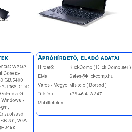
tek
Apróhírdető, eladó adatai
bontás: WXGA
Hirdető:
KlickComp ( Klick Computer )
l Core i5-
EMail
Sales@klickcomp.hu
50 GB,5400
Város / Megye
Miskolc ( Borsod )
R3-1066, ODD:
 GeForce GT
Telefon
+36 46 413 347
: Windows 7
Mobiltelefon
g/n,
rtyaolvasó:
USB 3.0, VGA:
(RJ45):