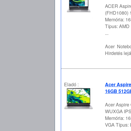
ACER Aspire
(FHD1080) 1
Memória: 16
Típus: AMD 
...
Acer
Notebo
Hirdetés lejá
Eladó :
Acer Aspir
16GB 512GB
Acer Aspire
WUXGA IPS, 
Memória: 16
VGA Típus: I