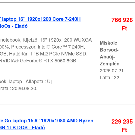
V laptop 16" 1920x1200 Core 7-240H
766 928
oOs - Eladó
Ft
V notebook, Kijelző: 16" 1920x1200 WUXGA
Miskolc
0%, Processzor: Intel® Core™ 7 240H,
Borsod-
GB, Háttértár: 1TB M.2 PCIe NVMe SSD,
Abaúj-
 NVIDIA® GeForce® RTX 5060 8GB,
Zemplén
2026.07.21.
Látta : 32
ok, laptop
Állapota :
Új
rata :
2026.08.20.
e Go laptop 15.6" 1920x1080 AMD Ryzen
229 235
GB 1TB DOS - Eladó
Ft