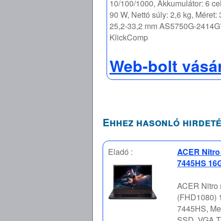
10/100/1000, Akkumulátor: 6 cel
90 W, Nettó súly: 2,6 kg, Méret:
25,2-33,2 mm AS5750G-2414
KlickComp
Web-bolt vásá
Ehhez hasonló hirdeté
Eladó :
ACER Nitro
7445HS 16G
ACER Nitro 
(FHD1080) 1
7445HS, Mem
SSD, VGA Tí